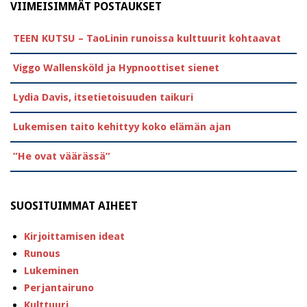
VIIMEISIMMÄT POSTAUKSET
TEEN KUTSU – TaoLinin runoissa kulttuurit kohtaavat
Viggo Wallensköld ja Hypnoottiset sienet
Lydia Davis, itsetietoisuuden taikuri
Lukemisen taito kehittyy koko elämän ajan
”He ovat väärässä”
SUOSITUIMMAT AIHEET
Kirjoittamisen ideat
Runous
Lukeminen
Perjantairuno
Kulttuuri