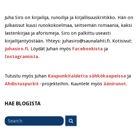
Juha Siro on kirjailija, runoilija ja kirjallisuuskriitikko. Hän on
julkaissut kuusi runokokoelmaa, seitsemän romaania, kaksi
lastenkirjaa ja aforismeja. Siro on palkittu useasti
kirjailijantyöstään. Yhteys: juhasiro@saunalahti.fi. Kotisivut:
juhasiro.fi
. Löydät Juhan myös
Facebookista
ja
Instagramista
.
Tutustu myös Juhan
Kaupunkitaidetta sähkökaapeissa
ja
Ahdistuspurkit
-projekteihin. Kuuntele myös
äänirunot
.
HAE BLOGISTA
Search
Search
for