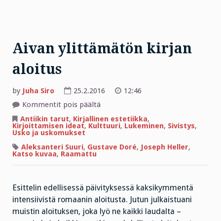
Aivan ylittämätön kirjan
aloitus
by
Juha Siro
25.2.2016
12:46
artikkelissa
Kommentit pois päältä
Aivan
ylittämätön
Antiikin tarut
,
Kirjallinen estetiikka
,
kirjan
Kirjoittamisen ideat
,
Kulttuuri
,
Lukeminen
,
Sivistys
,
aloitus
Usko ja uskomukset
Aleksanteri Suuri
,
Gustave Doré
,
Joseph Heller
,
Katso kuvaa
,
Raamattu
Esittelin edellisessä päivityksessä kaksikymmentä
intensiivistä romaanin aloitusta. Jutun julkaistuani
muistin aloituksen, joka lyö ne kaikki laudalta –