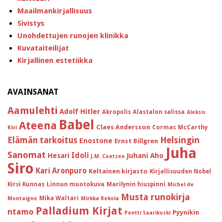
Maailmankirjallisuus
Sivistys
Unohdettujen runojen klinikka
Kuvataiteilijat
Kirjallinen estetiikka
AVAINSANAT
Aamulehti
Adolf Hitler
Akropolis
Alastalon salissa
Aleksis
Babel
Ateena
Claes Andersson
Cormac McCarthy
Kivi
Helsingin
Elämän tarkoitus
Enostone
Ernst Billgren
Juha
Sanomat
Idoli
Hesari
Juhani Aho
J.M. Coetzee
Siro
Kari Aronpuro
Keltainen kirjasto
Kirjallisuuden Nobel
Kirsi Kunnas
Linnun muotokuva
Marilynin hiuspinni
Michel de
Musta runokirja
Mika Waltari
Montaigne
Mirkka Rekola
Palladium Kirjat
ntamo
Pyynikin
Pentti Saarikoski