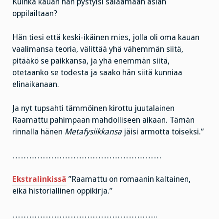
Kuinka kauan hän pystyisi salaamaan asian
oppilailtaan?
Hän tiesi että keski-ikäinen mies, jolla oli oma kauan
vaalimansa teoria, välittää yhä vähemmän siitä,
pitääkö se paikkansa, ja yhä enemmän siitä,
otetaanko se todesta ja saako hän siitä kunniaa
elinaikanaan.
Ja nyt tupsahti tämmöinen kirottu juutalainen
Raamattu pahimpaan mahdolliseen aikaan. Tämän
rinnalla hänen
Metafysiikkansa
jäisi armotta toiseksi.”
………………………………………………
Ekstralinkissä
”Raamattu on romaanin kaltainen,
eikä historiallinen oppikirja.”
……………………………………………..