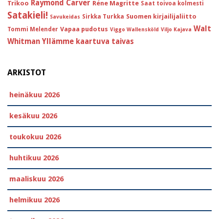
Raymond Carver
Trikoo
Réne Magritte
Saat toivoa kolmesti
Satakieli!
Suomen kirjailijaliitto
Sirkka Turkka
Savukeidas
Walt
Vapaa pudotus
Tommi Melender
Viggo Wallensköld
Viljo Kajava
Whitman
Yllämme kaartuva taivas
ARKISTOT
heinäkuu 2026
kesäkuu 2026
toukokuu 2026
huhtikuu 2026
maaliskuu 2026
helmikuu 2026