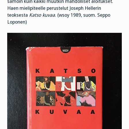
samoin kuin kaikki muutkin mahdolliset aloitukset.
Haen mielipiteelle perustelut Joseph Hellerin
teoksesta
Katso kuvaa
. (wsoy 1989, suom. Seppo
Loponen)