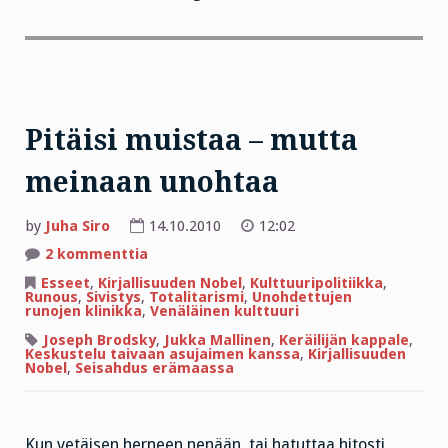
Pitäisi muistaa – mutta
meinaan unohtaa
by
Juha Siro
14.10.2010
12:02
artikkeliin
2 kommenttia
Pitäisi
muistaa
Esseet
,
Kirjallisuuden Nobel
,
Kulttuuripolitiikka
,
–
Runous
,
Sivistys
,
Totalitarismi
,
Unohdettujen
mutta
runojen klinikka
,
Venäläinen kulttuuri
meinaan
unohtaa
Joseph Brodsky
,
Jukka Mallinen
,
Keräilijän kappale
,
Keskustelu taivaan asujaimen kanssa
,
Kirjallisuuden
Nobel
,
Seisahdus erämaassa
Kun vetäisen herneen nenään, tai hatuttaa hitosti,