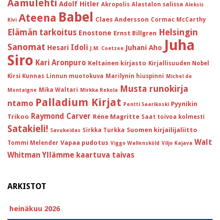
Aamulehti
Adolf Hitler
Akropolis
Alastalon salissa
Aleksis
Babel
Ateena
Claes Andersson
Cormac McCarthy
Kivi
Helsingin
Elämän tarkoitus
Enostone
Ernst Billgren
Juha
Sanomat
Idoli
Hesari
Juhani Aho
J.M. Coetzee
Siro
Kari Aronpuro
Keltainen kirjasto
Kirjallisuuden Nobel
Kirsi Kunnas
Linnun muotokuva
Marilynin hiuspinni
Michel de
Musta runokirja
Mika Waltari
Montaigne
Mirkka Rekola
Palladium Kirjat
ntamo
Pyynikin
Pentti Saarikoski
Raymond Carver
Trikoo
Réne Magritte
Saat toivoa kolmesti
Satakieli!
Suomen kirjailijaliitto
Sirkka Turkka
Savukeidas
Walt
Vapaa pudotus
Tommi Melender
Viggo Wallensköld
Viljo Kajava
Whitman
Yllämme kaartuva taivas
ARKISTOT
heinäkuu 2026