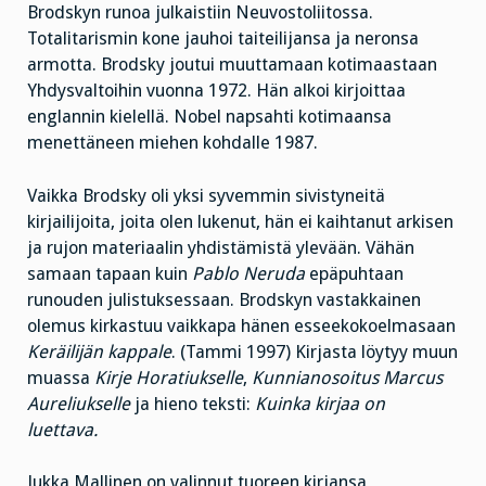
Brodskyn runoa julkaistiin Neuvostoliitossa.
Totalitarismin kone jauhoi taiteilijansa ja neronsa
armotta. Brodsky joutui muuttamaan kotimaastaan
Yhdysvaltoihin vuonna 1972. Hän alkoi kirjoittaa
englannin kielellä. Nobel napsahti kotimaansa
menettäneen miehen kohdalle 1987.
Vaikka Brodsky oli yksi syvemmin sivistyneitä
kirjailijoita, joita olen lukenut, hän ei kaihtanut arkisen
ja rujon materiaalin yhdistämistä ylevään. Vähän
samaan tapaan kuin
Pablo Neruda
epäpuhtaan
runouden julistuksessaan. Brodskyn vastakkainen
olemus kirkastuu vaikkapa hänen esseekokoelmasaan
Keräilijän kappale
. (Tammi 1997) Kirjasta löytyy muun
muassa
Kirje Horatiukselle
,
Kunnianosoitus Marcus
Aureliukselle
ja hieno teksti:
Kuinka kirjaa on
luettava.
Jukka Mallinen on valinnut tuoreen kirjansa