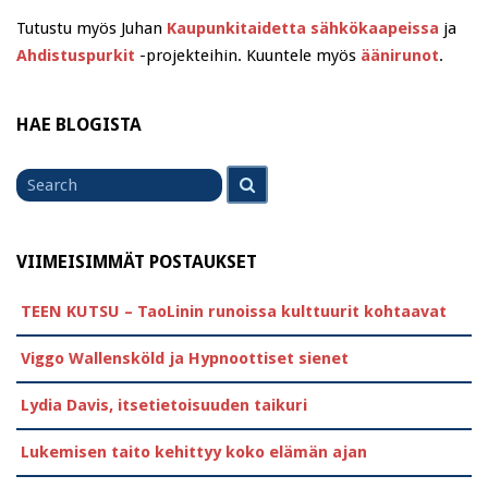
Tutustu myös Juhan
Kaupunkitaidetta sähkökaapeissa
ja
Ahdistuspurkit
-projekteihin. Kuuntele myös
äänirunot
.
HAE BLOGISTA
Search
Search
for
VIIMEISIMMÄT POSTAUKSET
TEEN KUTSU – TaoLinin runoissa kulttuurit kohtaavat
Viggo Wallensköld ja Hypnoottiset sienet
Lydia Davis, itsetietoisuuden taikuri
Lukemisen taito kehittyy koko elämän ajan