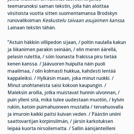
teemarunoksi saman tekstin, jolla hän aloittaa
viisitoista vuotta sitten suomentamansa Brodskyn
runovalikoiman
Keskustelu taivaan asujaimen kanssa
.
Lainaan tekstin tähän.
”Astuin häkkiin villipedon sijaan, / poltin naulalla kakun
ja liikanimen parakin seinään, / elin meren äärellä,
pelasin rulettia, / söin lounasta frakissa piru tietää
kenen kanssa. / Jäävuoren huipulta näin puoli
maailmaa, / olin kolmasti hukkua, kahdesti lentää
kappaleiksi. / Hylkäsin maan, joka minut ruokki. /
Minut unohtaneista saisi kokoon kaupungin. /
Maleksin aroilla, jotka muistavat hunnin ulvonnan, /
puin ylleni sitä, mikä tulee uudestaan muotiin, / kylvin
rukiin, katoin puimahuoneen mustalla / tervahuovalla
ja imuroin kaikki paitsi kuivan veden. / Päästin uniini
saattovartijan korpinsilmän, / järsin karkotuksen
leipää kuorta nirsoilematta. / Sallin äänijänteilleni