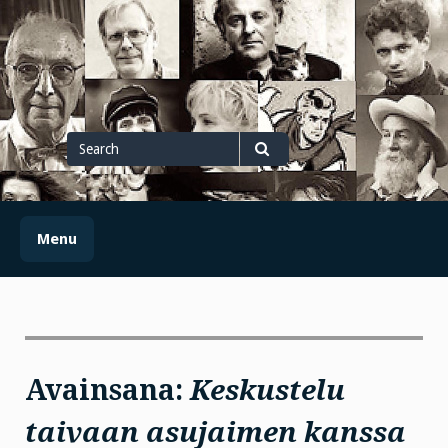
Skip
to
content
Search
for
Search
Menu
Avainsana:
Keskustelu
taivaan asujaimen kanssa