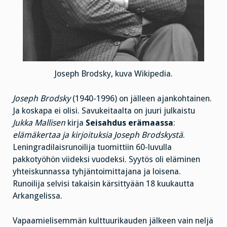
Joseph Brodsky, kuva Wikipedia.
Joseph Brodsky
(1940-1996) on jälleen ajankohtainen.
Ja koskapa ei olisi. Savukeitaalta on juuri julkaistu
Jukka Mallisen
kirja
Seisahdus erämaassa
:
elämäkertaa ja kirjoituksia Joseph Brodskystä
.
Leningradilaisrunoilija tuomittiin 60-luvulla
pakkotyöhön viideksi vuodeksi. Syytös oli eläminen
yhteiskunnassa tyhjäntoimittajana ja loisena.
Runoilija selvisi takaisin kärsittyään 18 kuukautta
Arkangelissa.
Vapaamielisemmän kulttuurikauden jälkeen vain neljä