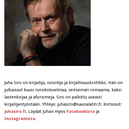
Juha Siro on kirjailija, runoilija ja kirjallisuuskriitikko. Hän on
julkaissut kuusi runokokoelmaa, seitsemän romaania, kaksi
lastenkirjaa ja aforismeja. Siro on palkittu useasti
kirjailijantyöstään. Yhteys: juhasiro@saunalahti.fi. Kotisivut:
juhasiro.fi
. Löydät Juhan myös
Facebookista
ja
Instagramista
.