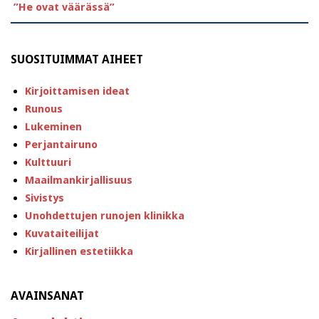
”He ovat väärässä”
SUOSITUIMMAT AIHEET
Kirjoittamisen ideat
Runous
Lukeminen
Perjantairuno
Kulttuuri
Maailmankirjallisuus
Sivistys
Unohdettujen runojen klinikka
Kuvataiteilijat
Kirjallinen estetiikka
AVAINSANAT