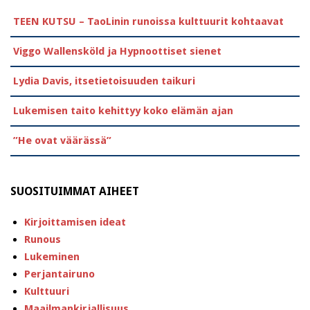
TEEN KUTSU – TaoLinin runoissa kulttuurit kohtaavat
Viggo Wallensköld ja Hypnoottiset sienet
Lydia Davis, itsetietoisuuden taikuri
Lukemisen taito kehittyy koko elämän ajan
”He ovat väärässä”
SUOSITUIMMAT AIHEET
Kirjoittamisen ideat
Runous
Lukeminen
Perjantairuno
Kulttuuri
Maailmankirjallisuus