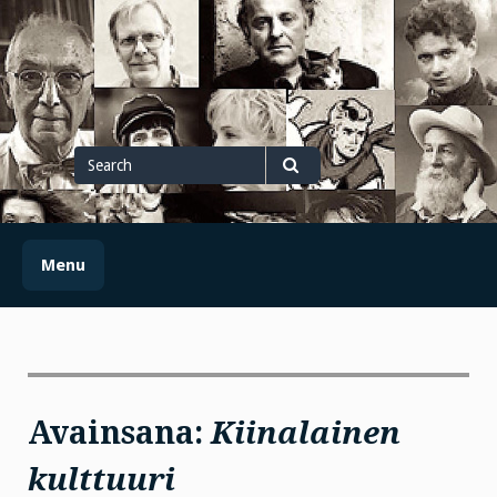
Skip
to
content
Search
for
Search
Menu
Avainsana:
Kiinalainen
kulttuuri