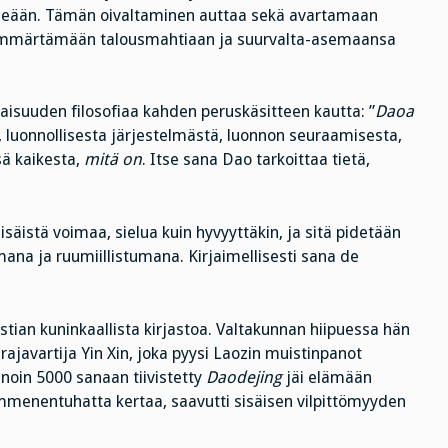
tseään. Tämän oivaltaminen auttaa sekä avartamaan
tä ymmärtämään talousmahtiaan ja suurvalta-asemaansa
isuuden filosofiaa kahden peruskäsitteen kautta: ”
Daoa
a, luonnollisesta järjestelmästä, luonnon seuraamisesta,
ä kaikesta,
mitä on
. Itse sana Dao tarkoittaa tietä,
sisäistä voimaa, sielua kuin hyvyyttäkin, ja sitä pidetään
ana ja ruumiillistumana. Kirjaimellisesti sana de
astian kuninkaallista kirjastoa. Valtakunnan hiipuessa hän
 rajavartija Yin Xin, joka pyysi Laozin muistinpanot
, noin 5000 sanaan tiivistetty
Daodejing
jäi elämään
kymmenentuhatta kertaa, saavutti sisäisen vilpittömyyden