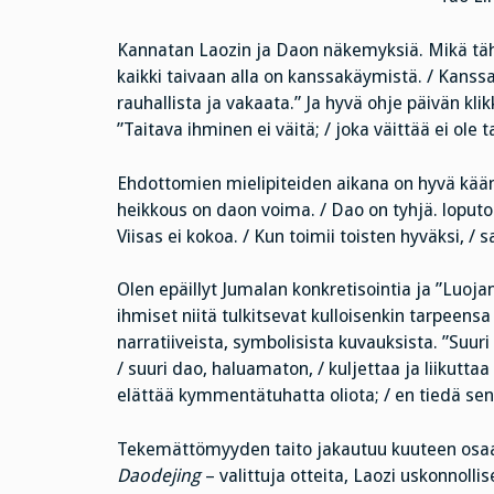
Kannatan Laozin ja Daon näkemyksiä. Mikä täh
kaikki taivaan alla on kanssakäymistä. / Kanssa
rauhallista ja vakaata.” Ja hyvä ohje päivän kl
”Taitava ihminen ei väitä; / joka väittää ei ole t
Ehdottomien mielipiteiden aikana on hyvä kään
heikkous on daon voima. / Dao on tyhjä. loputon.
Viisas ei kokoa. / Kun toimii toisten hyväksi, / 
Olen epäillyt Jumalan konkretisointia ja ”Luoja
ihmiset niitä tulkitsevat kulloisenkin tarpeen
narratiiveista, symbolisista kuvauksista. ”Suur
/ suuri dao, haluamaton, / kuljettaa ja liikuttaa
elättää kymmentätuhatta oliota; / en tiedä sen 
Tekemättömyyden taito jakautuu kuuteen osaan:
Daodejing
– valittuja otteita, Laozi uskonnolli