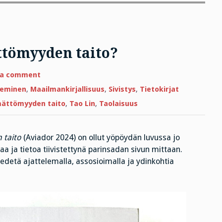
ttömyyden taito?
on
 a comment
Mitä
merkitsee
eminen
,
Maailmankirjallisuus
,
Sivistys
,
Tietokirjat
tekemättömyyden
taito?
mättömyyden taito
,
Tao Lin
,
Taolaisuus
 taito
(Aviador 2024) on ollut yöpöydän luvussa jo
iaa ja tietoa tiivistettynä parinsadan sivun mittaan.
ä edetä ajattelemalla, assosioimalla ja ydinkohtia