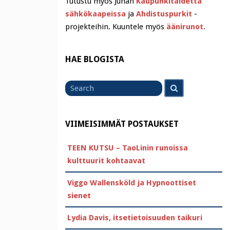
Tutustu myös Juhan
Kaupunkitaidetta
sähkökaapeissa
ja
Ahdistuspurkit
-
projekteihin. Kuuntele myös
äänirunot
.
HAE BLOGISTA
Search
Search
for
VIIMEISIMMÄT POSTAUKSET
TEEN KUTSU – TaoLinin runoissa
kulttuurit kohtaavat
Viggo Wallensköld ja Hypnoottiset
sienet
Lydia Davis, itsetietoisuuden taikuri