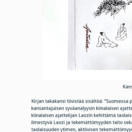
Kans
Kirjan takakansi tiivistää sisältöä: ”Suomessa pi
kansantajuisen syväanalyysin kiinalaisen ajatte
kiinalaisen ajattelijan Laozin kehittämä taolais
ilmestyvä Laozi ja tekemättömyyden taito sekä 
taolaisuuden ytimen, aktiivisen tekemättömyyde