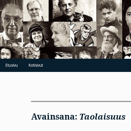
Skip
to
content
Etusivu
Kotisivut
Avainsana:
Taolaisuus