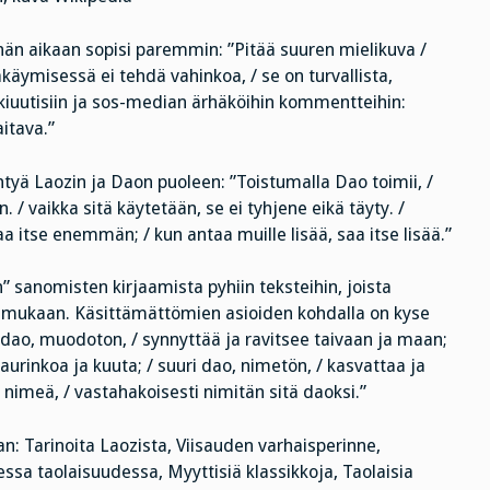
än aikaan sopisi paremmin: ”Pitää suuren mielikuva /
käymisessä ei tehdä vahinkoa, / se on turvallista,
ikkiuutisiin ja sos-median ärhäköihin kommentteihin:
aitava.”
tyä Laozin ja Daon puoleen: ”Toistumalla Dao toimii, /
 / vaikka sitä käytetään, se ei tyhjene eikä täyty. /
saa itse enemmän; / kun antaa muille lisää, saa itse lisää.”
n” sanomisten kirjaamista pyhiin teksteihin, joista
sa mukaan. Käsittämättömien asioiden kohdalla on kyse
i dao, muodoton, / synnyttää ja ravitsee taivaan ja maan;
 aurinkoa ja kuuta; / suuri dao, nimetön, / kasvattaa ja
nimeä, / vastahakoisesti nimitän sitä daoksi.”
 Tarinoita Laozista, Viisauden varhaisperinne,
sessa taolaisuudessa, Myyttisiä klassikkoja, Taolaisia