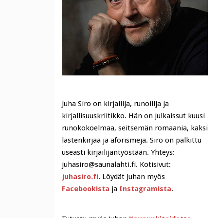
Juha Siro on kirjailija, runoilija ja
kirjallisuuskriitikko. Hän on julkaissut kuusi
runokokoelmaa, seitsemän romaania, kaksi
lastenkirjaa ja aforismeja. Siro on palkittu
useasti kirjailijantyöstään. Yhteys:
juhasiro@saunalahti.fi. Kotisivut:
juhasiro.fi
. Löydät Juhan myös
Facebookista
ja
Instagramista
.