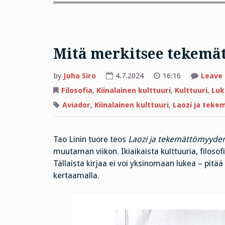
Mitä merkitsee tekemä
by
Juha Siro
4.7.2024
16:16
Leave
Filosofia
,
Kiinalainen kulttuuri
,
Kulttuuri
,
Luk
Aviador
,
Kiinalainen kulttuuri
,
Laozi ja teke
Tao Linin tuore teos
Laozi ja tekemättömyyden
muutaman viikon. Ikiaikaista kulttuuria, filosof
Tällaista kirjaa ei voi yksinomaan lukea – pitä
kertaamalla.