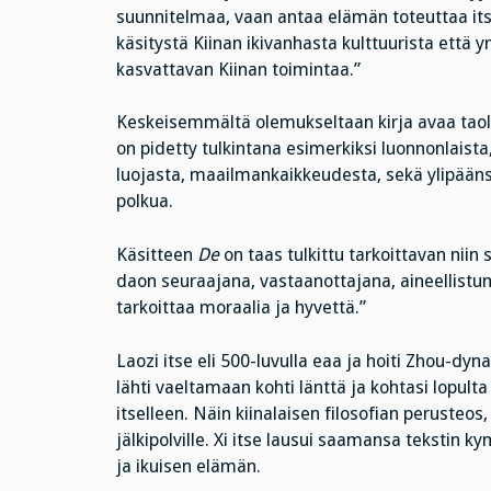
suunnitelmaa, vaan antaa elämän toteuttaa i
käsitystä Kiinan ikivanhasta kulttuurista et
kasvattavan Kiinan toimintaa.”
Keskeisemmältä olemukseltaan kirja avaa taola
on pidetty tulkintana esimerkiksi luonnonlaist
luojasta, maailmankaikkeudesta, sekä ylipääns
polkua.
Käsitteen
De
on taas tulkittu tarkoittavan niin 
daon seuraajana, vastaanottajana, aineellistum
tarkoittaa moraalia ja hyvettä.”
Laozi itse eli 500-luvulla eaa ja hoiti Zhou-dyn
lähti vaeltamaan kohti länttä ja kohtasi lopulta
itselleen. Näin kiinalaisen filosofian perusteos
jälkipolville. Xi itse lausui saamansa tekstin 
ja ikuisen elämän.