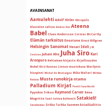
AVAINSANAT
Aamulehti
Adolf Hitler
Akropolis
Ateena
Alastalon salissa
Aleksis Kivi
Babel
Claes Andersson
Cormac McCarthy
Elämän tarkoitus
Enostone
Ernst Billgren
Helsingin Sanomat
Idoli
Hesari
J.M.
Juha Siro
Kari
Juhani Aho
Coetzee
Aronpuro
Keltainen kirjasto
Kirjallisuuden
Nobel
Kirsi Kunnas
Linnun muotokuva
Marilynin
hiuspinni
Mika Waltari
Michel de Montaigne
Mirkka
Musta runokirja
ntamo
Rekola
Palladium Kirjat
Pentti Saarikoski
Raymond Carver
Pyynikin Trikoo
Réne
Satakieli!
Magritte
Saat toivoa kolmesti
Suomen kirjailijaliitto
Sirkka Turkka
Savukeidas