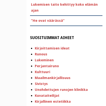
Lukemisen taito kehittyy koko elämän
ajan
”He ovat väärässä”
SUOSITUIMMAT AIHEET
Kirjoittamisen ideat
Runous
Lukeminen
Perjantairuno
Kulttuuri
Maailmankirjallisuus
Sivistys
Unohdettujen runojen klinikka
Kuvataiteilijat
Kirjallinen estetiikka