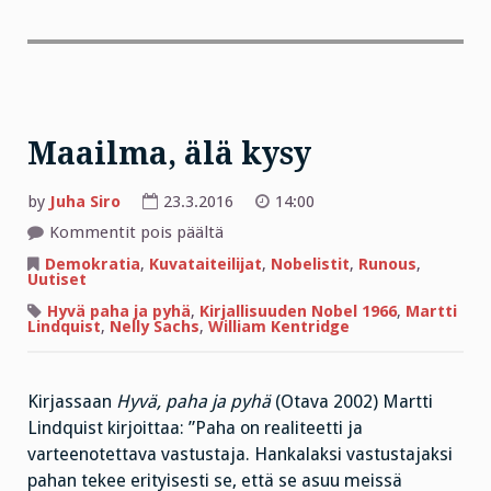
Maailma, älä kysy
by
Juha Siro
23.3.2016
14:00
artikkelissa
Kommentit pois päältä
Maailma,
älä
Demokratia
,
Kuvataiteilijat
,
Nobelistit
,
Runous
,
kysy
Uutiset
Hyvä paha ja pyhä
,
Kirjallisuuden Nobel 1966
,
Martti
Lindquist
,
Nelly Sachs
,
William Kentridge
Kirjassaan
Hyvä, paha ja pyhä
(Otava 2002) Martti
Lindquist kirjoittaa: ”Paha on realiteetti ja
varteenotettava vastustaja. Hankalaksi vastustajaksi
pahan tekee erityisesti se, että se asuu meissä