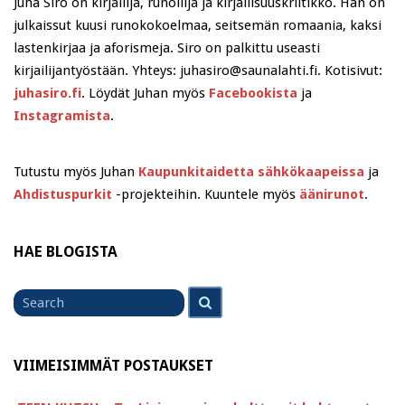
Juha Siro on kirjailija, runoilija ja kirjallisuuskriitikko. Hän on
julkaissut kuusi runokokoelmaa, seitsemän romaania, kaksi
lastenkirjaa ja aforismeja. Siro on palkittu useasti
kirjailijantyöstään. Yhteys: juhasiro@saunalahti.fi. Kotisivut:
juhasiro.fi
. Löydät Juhan myös
Facebookista
ja
Instagramista
.
Tutustu myös Juhan
Kaupunkitaidetta sähkökaapeissa
ja
Ahdistuspurkit
-projekteihin. Kuuntele myös
äänirunot
.
HAE BLOGISTA
Search
Search
for
VIIMEISIMMÄT POSTAUKSET