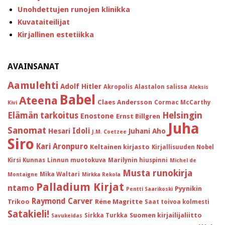
Unohdettujen runojen klinikka
Kuvataiteilijat
Kirjallinen estetiikka
AVAINSANAT
Aamulehti
Adolf Hitler
Akropolis
Alastalon salissa
Aleksis
Babel
Ateena
Claes Andersson
Cormac McCarthy
Kivi
Helsingin
Elämän tarkoitus
Enostone
Ernst Billgren
Juha
Sanomat
Idoli
Hesari
Juhani Aho
J.M. Coetzee
Siro
Kari Aronpuro
Keltainen kirjasto
Kirjallisuuden Nobel
Kirsi Kunnas
Linnun muotokuva
Marilynin hiuspinni
Michel de
Musta runokirja
Mika Waltari
Montaigne
Mirkka Rekola
Palladium Kirjat
ntamo
Pyynikin
Pentti Saarikoski
Raymond Carver
Trikoo
Réne Magritte
Saat toivoa kolmesti
Satakieli!
Suomen kirjailijaliitto
Sirkka Turkka
Savukeidas