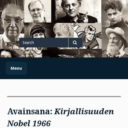
Skip
to
content
Search
for
Search
Menu
Avainsana:
Kirjallisuuden
Nobel 1966