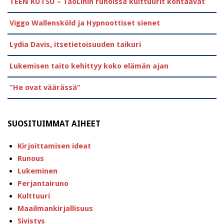
TEEN KUTSU – TaoLinin runoissa kulttuurit kohtaavat
Viggo Wallensköld ja Hypnoottiset sienet
Lydia Davis, itsetietoisuuden taikuri
Lukemisen taito kehittyy koko elämän ajan
”He ovat väärässä”
SUOSITUIMMAT AIHEET
Kirjoittamisen ideat
Runous
Lukeminen
Perjantairuno
Kulttuuri
Maailmankirjallisuus
Sivistys