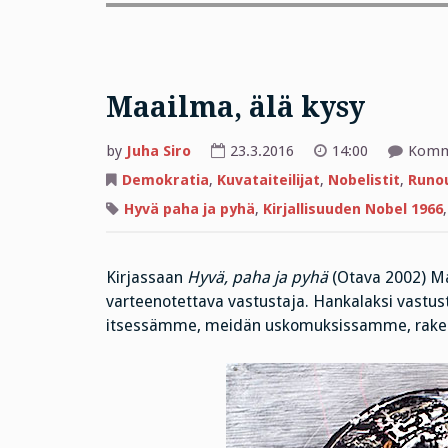
Maailma, älä kysy
by
Juha Siro
23.3.2016
14:00
Komme
Demokratia
,
Kuvataiteilijat
,
Nobelistit
,
Runo
Hyvä paha ja pyhä
,
Kirjallisuuden Nobel 1966
Kirjassaan
Hyvä, paha ja pyhä
(Otava 2002) Mart
varteenotettava vastustaja. Hankalaksi vastust
itsessämme, meidän uskomuksissamme, raken