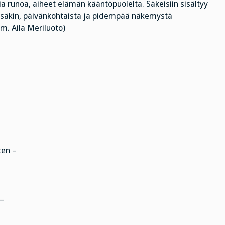
a runoa, aiheet elämän kääntöpuolelta. Säkeisiin sisältyy
tässäkin, päivänkohtaista ja pidempää näkemystä
om. Aila Meriluoto)
ten –
 –