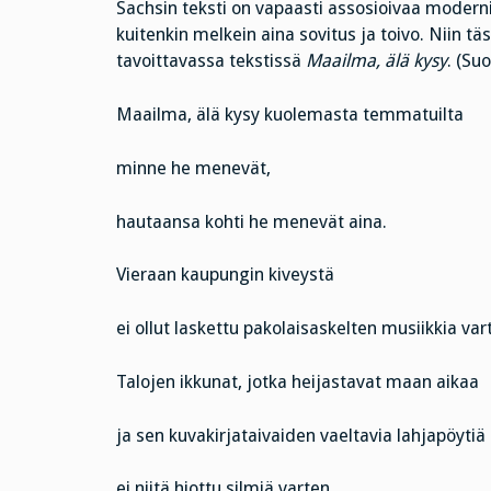
Sachsin teksti on vapaasti assosioivaa moderni
kuitenkin melkein aina sovitus ja toivo. Niin 
tavoittavassa tekstissä
Maailma, älä kysy
. (Su
Maailma, älä kysy kuolemasta temmatuilta
minne he menevät,
hautaansa kohti he menevät aina.
Vieraan kaupungin kiveystä
ei ollut laskettu pakolaisaskelten musiikkia var
Talojen ikkunat, jotka heijastavat maan aikaa
ja sen kuvakirjataivaiden vaeltavia lahjapöytiä
ei niitä hiottu silmiä varten