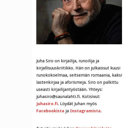
Juha Siro on kirjailija, runoilija ja
kirjallisuuskriitikko. Hän on julkaissut kuusi
runokokoelmaa, seitsemän romaania, kaksi
lastenkirjaa ja aforismeja. Siro on palkittu
useasti kirjailijantyöstään. Yhteys:
juhasiro@saunalahti.fi. Kotisivut:
juhasiro.fi
. Löydät Juhan myös
Facebookista
ja
Instagramista
.