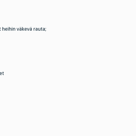
heihin väkevä rauta;
et