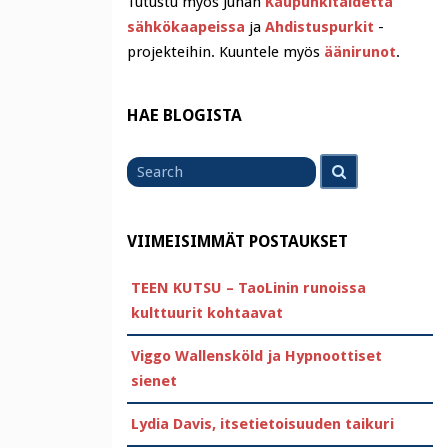
Tutustu myös Juhan
Kaupunkitaidetta
sähkökaapeissa
ja
Ahdistuspurkit
-
projekteihin. Kuuntele myös
äänirunot
.
HAE BLOGISTA
Search
Search
for
VIIMEISIMMÄT POSTAUKSET
TEEN KUTSU – TaoLinin runoissa
kulttuurit kohtaavat
Viggo Wallensköld ja Hypnoottiset
sienet
Lydia Davis, itsetietoisuuden taikuri