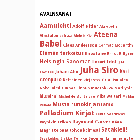
AVAINSANAT
Aamulehti
Adolf Hitler
Akropolis
Ateena
Alastalon salissa
Aleksis Kivi
Babel
Claes Andersson
Cormac McCarthy
Elämän tarkoitus
Enostone
Ernst Billgren
Helsingin Sanomat
Idoli
Hesari
J.M.
Juha Siro
Kari
Juhani Aho
Coetzee
Aronpuro
Keltainen kirjasto
Kirjallisuuden
Nobel
Kirsi Kunnas
Linnun muotokuva
Marilynin
hiuspinni
Mika Waltari
Michel de Montaigne
Mirkka
Musta runokirja
ntamo
Rekola
Palladium Kirjat
Pentti Saarikoski
Raymond Carver
Pyynikin Trikoo
Réne
Satakieli!
Magritte
Saat toivoa kolmesti
Suomen kirjailijaliitto
Sirkka Turkka
Savukeidas