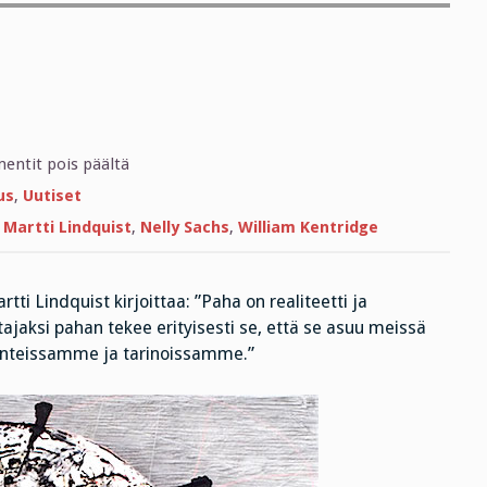
artikkelissa
ntit pois päältä
Maailma,
älä
us
,
Uutiset
kysy
,
Martti Lindquist
,
Nelly Sachs
,
William Kentridge
ti Lindquist kirjoittaa: ”Paha on realiteetti ja
ajaksi pahan tekee erityisesti se, että se asuu meissä
teissamme ja tarinoissamme.”