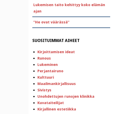
Lukemisen taito kehittyy koko elämän
ajan
”He ovat väärässä”
SUOSITUIMMAT AIHEET
Kirjoittamisen ideat
Runous
Lukeminen
Perjantairuno
Kulttuuri
Maailmankirjallisuus
Sivistys
Unohdettujen runojen klinikka
Kuvataiteilijat
Kirjallinen estetiikka