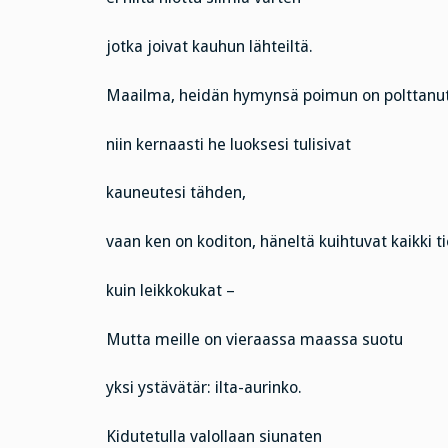
jotka joivat kauhun lähteiltä.
Maailma, heidän hymynsä poimun on polttanut 
niin kernaasti he luoksesi tulisivat
kauneutesi tähden,
vaan ken on koditon, häneltä kuihtuvat kaikki ti
kuin leikkokukat –
Mutta meille on vieraassa maassa suotu
yksi ystävätär: ilta-aurinko.
Kidutetulla valollaan siunaten