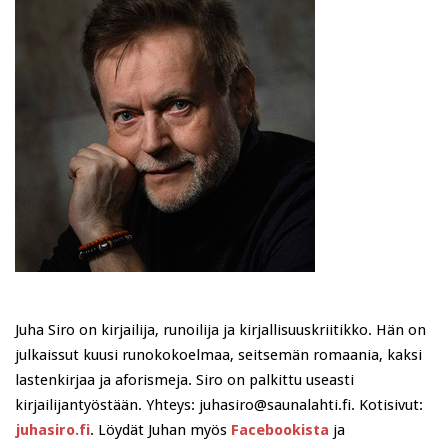
Juha Siro on kirjailija, runoilija ja kirjallisuuskriitikko. Hän on
julkaissut kuusi runokokoelmaa, seitsemän romaania, kaksi
lastenkirjaa ja aforismeja. Siro on palkittu useasti
kirjailijantyöstään. Yhteys: juhasiro@saunalahti.fi. Kotisivut:
juhasiro.fi
. Löydät Juhan myös
Facebookista
ja