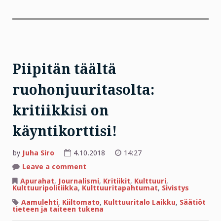
Piipitän täältä
ruohonjuuritasolta:
kritiikkisi on
käyntikorttisi!
by
Juha Siro
4.10.2018
14:27
on
Leave a comment
Piipitän
täältä
Apurahat
,
Journalismi
,
Kritiikit
,
Kulttuuri
,
ruohonjuuritasolta:
Kulttuuripolitiikka
,
Kulttuuritapahtumat
,
Sivistys
kritiikkisi
on
Aamulehti
,
Kiiltomato
,
Kulttuuritalo Laikku
,
Säätiöt
käyntikorttisi!
tieteen ja taiteen tukena