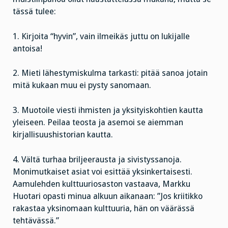
tässä tulee:
1. Kirjoita “hyvin”, vain ilmeikäs juttu on lukijalle
antoisa!
2. Mieti lähestymiskulma tarkasti: pitää sanoa jotain
mitä kukaan muu ei pysty sanomaan.
3. Muotoile viesti ihmisten ja yksityiskohtien kautta
yleiseen. Peilaa teosta ja asemoi se aiemman
kirjallisuushistorian kautta.
4. Vältä turhaa briljeerausta ja sivistyssanoja.
Monimutkaiset asiat voi esittää yksinkertaisesti.
Aamulehden kulttuuriosaston vastaava, Markku
Huotari opasti minua alkuun aikanaan: ”Jos kriitikko
rakastaa yksinomaan kulttuuria, hän on väärässä
tehtävässä.”