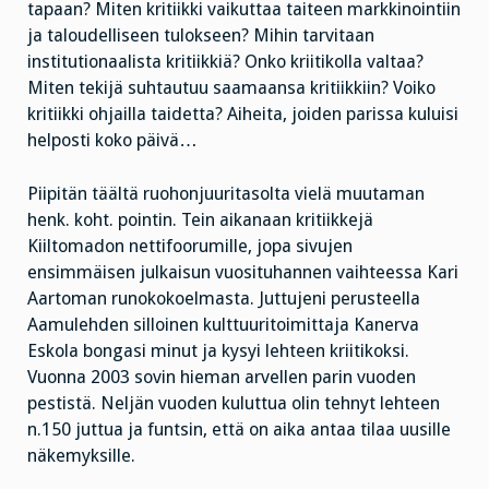
tapaan? Miten kritiikki vaikuttaa taiteen markkinointiin
ja taloudelliseen tulokseen? Mihin tarvitaan
institutionaalista kritiikkiä? Onko kriitikolla valtaa?
Miten tekijä suhtautuu saamaansa kritiikkiin? Voiko
kritiikki ohjailla taidetta? Aiheita, joiden parissa kuluisi
helposti koko päivä…
Piipitän täältä ruohonjuuritasolta vielä muutaman
henk. koht. pointin. Tein aikanaan kritiikkejä
Kiiltomadon nettifoorumille, jopa sivujen
ensimmäisen julkaisun vuosituhannen vaihteessa Kari
Aartoman runokokoelmasta. Juttujeni perusteella
Aamulehden silloinen kulttuuritoimittaja Kanerva
Eskola bongasi minut ja kysyi lehteen kriitikoksi.
Vuonna 2003 sovin hieman arvellen parin vuoden
pestistä. Neljän vuoden kuluttua olin tehnyt lehteen
n.150 juttua ja funtsin, että on aika antaa tilaa uusille
näkemyksille.