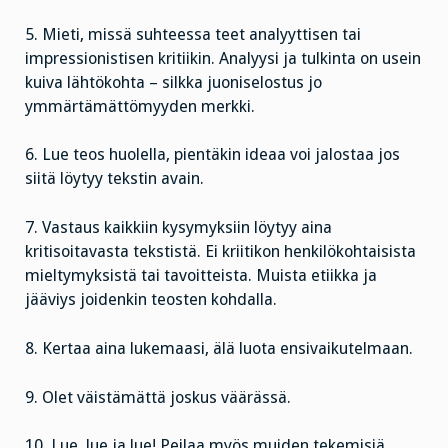
5. Mieti, missä suhteessa teet analyyttisen tai
impressionistisen kritiikin. Analyysi ja tulkinta on usein
kuiva lähtökohta – silkka juoniselostus jo
ymmärtämättömyyden merkki.
6. Lue teos huolella, pientäkin ideaa voi jalostaa jos
siitä löytyy tekstin avain.
7. Vastaus kaikkiin kysymyksiin löytyy aina
kritisoitavasta tekstistä. Ei kriitikon henkilökohtaisista
mieltymyksistä tai tavoitteista. Muista etiikka ja
jääviys joidenkin teosten kohdalla.
8. Kertaa aina lukemaasi, älä luota ensivaikutelmaan.
9. Olet väistämättä joskus väärässä.
10. Lue, lue ja lue! Peilaa myös muiden tekemisiä.