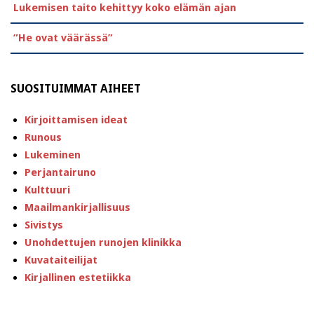
Lukemisen taito kehittyy koko elämän ajan
”He ovat väärässä”
SUOSITUIMMAT AIHEET
Kirjoittamisen ideat
Runous
Lukeminen
Perjantairuno
Kulttuuri
Maailmankirjallisuus
Sivistys
Unohdettujen runojen klinikka
Kuvataiteilijat
Kirjallinen estetiikka