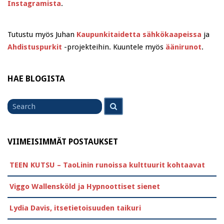
Instagramista
.
Tutustu myös Juhan
Kaupunkitaidetta sähkökaapeissa
ja
Ahdistuspurkit
-projekteihin. Kuuntele myös
äänirunot
.
HAE BLOGISTA
Search
Search
for
VIIMEISIMMÄT POSTAUKSET
TEEN KUTSU – TaoLinin runoissa kulttuurit kohtaavat
Viggo Wallensköld ja Hypnoottiset sienet
Lydia Davis, itsetietoisuuden taikuri