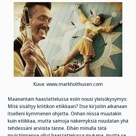
Kuva: www.markholthusen.com
Maanantain haastattelussa esiin nousi yleisökysymys:
Mitä sisältyy kriitikon etiikkaan? Itse kirjoitin aikanaan
itselleni kymmenen ohjetta. Onhan niissä muutakin
kuin etiikkaa, mutta samoja näkemyksiä noudatan yhä
tehdessäni arvioita tänne. Eihän minulla tätä
muistiinpanoa ollut haastattelussa mukana, mutta se