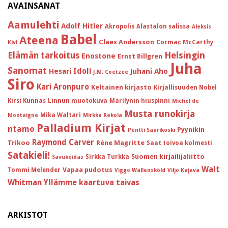
AVAINSANAT
Aamulehti
Adolf Hitler
Akropolis
Alastalon salissa
Aleksis
Babel
Ateena
Claes Andersson
Cormac McCarthy
Kivi
Helsingin
Elämän tarkoitus
Enostone
Ernst Billgren
Juha
Sanomat
Idoli
Hesari
Juhani Aho
J.M. Coetzee
Siro
Kari Aronpuro
Keltainen kirjasto
Kirjallisuuden Nobel
Kirsi Kunnas
Linnun muotokuva
Marilynin hiuspinni
Michel de
Musta runokirja
Mika Waltari
Montaigne
Mirkka Rekola
Palladium Kirjat
ntamo
Pyynikin
Pentti Saarikoski
Raymond Carver
Trikoo
Réne Magritte
Saat toivoa kolmesti
Satakieli!
Suomen kirjailijaliitto
Sirkka Turkka
Savukeidas
Walt
Vapaa pudotus
Tommi Melender
Viggo Wallensköld
Viljo Kajava
Whitman
Yllämme kaartuva taivas
ARKISTOT