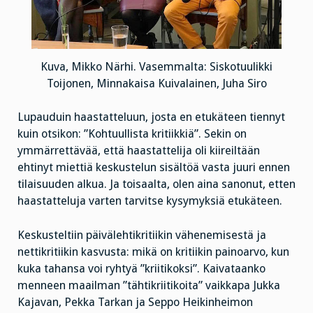
Kuva, Mikko Närhi. Vasemmalta: Siskotuulikki
Toijonen, Minnakaisa Kuivalainen, Juha Siro
Lupauduin haastatteluun, josta en etukäteen tiennyt
kuin otsikon: ”Kohtuullista kritiikkiä”. Sekin on
ymmärrettävää, että haastattelija oli kiireiltään
ehtinyt miettiä keskustelun sisältöä vasta juuri ennen
tilaisuuden alkua. Ja toisaalta, olen aina sanonut, etten
haastatteluja varten tarvitse kysymyksiä etukäteen.
Keskusteltiin päivälehtikritiikin vähenemisestä ja
nettikritiikin kasvusta: mikä on kritiikin painoarvo, kun
kuka tahansa voi ryhtyä ”kriitikoksi”. Kaivataanko
menneen maailman ”tähtikriitikoita” vaikkapa Jukka
Kajavan, Pekka Tarkan ja Seppo Heikinheimon