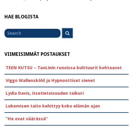
HAE BLOGISTA
Search
Search
for
VIIMEISIMMÄT POSTAUKSET
TEEN KUTSU – TaoLinin runoissa kulttuurit kohtaavat
Viggo Wallensköld ja Hypnoottiset sienet
Lydia Davis, itsetietoisuuden taikuri
Lukemisen taito kehittyy koko elämän ajan
”He ovat väärässä”