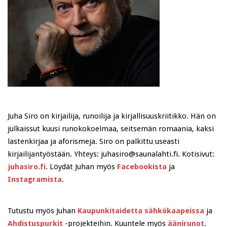
Juha Siro on kirjailija, runoilija ja kirjallisuuskriitikko. Hän on
julkaissut kuusi runokokoelmaa, seitsemän romaania, kaksi
lastenkirjaa ja aforismeja. Siro on palkittu useasti
kirjailijantyöstään. Yhteys: juhasiro@saunalahti.fi. Kotisivut:
juhasiro.fi
. Löydät Juhan myös
Facebookista
ja
Instagramista
.
Tutustu myös Juhan
Kaupunkitaidetta sähkökaapeissa
ja
Ahdistuspurkit
-projekteihin. Kuuntele myös
äänirunot
.