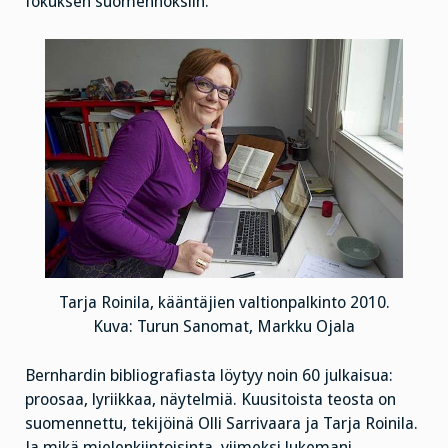
fokuksen suomennoksiin.
Tarja Roinila, kääntäjien valtionpalkinto 2010.
Kuva: Turun Sanomat, Markku Ojala
Bernhardin bibliografiasta löytyy noin 60 julkaisua:
proosaa, lyriikkaa, näytelmiä. Kuusitoista teosta on
suomennettu, tekijöinä Olli Sarrivaara ja Tarja Roinila.
Ja mikä mielenkiintoisinta, viimeksi lukemani