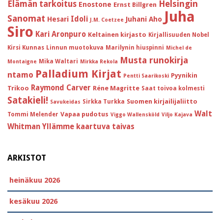
Helsingin
Elämän tarkoitus
Enostone
Ernst Billgren
Juha
Sanomat
Idoli
Hesari
Juhani Aho
J.M. Coetzee
Siro
Kari Aronpuro
Keltainen kirjasto
Kirjallisuuden Nobel
Kirsi Kunnas
Linnun muotokuva
Marilynin hiuspinni
Michel de
Musta runokirja
Mika Waltari
Montaigne
Mirkka Rekola
Palladium Kirjat
ntamo
Pyynikin
Pentti Saarikoski
Raymond Carver
Trikoo
Réne Magritte
Saat toivoa kolmesti
Satakieli!
Suomen kirjailijaliitto
Sirkka Turkka
Savukeidas
Walt
Vapaa pudotus
Tommi Melender
Viggo Wallensköld
Viljo Kajava
Whitman
Yllämme kaartuva taivas
ARKISTOT
heinäkuu 2026
kesäkuu 2026