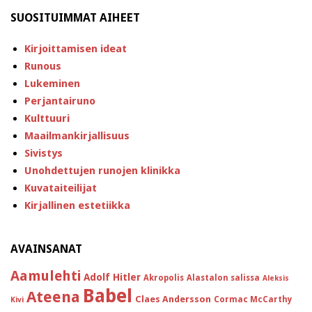
SUOSITUIMMAT AIHEET
Kirjoittamisen ideat
Runous
Lukeminen
Perjantairuno
Kulttuuri
Maailmankirjallisuus
Sivistys
Unohdettujen runojen klinikka
Kuvataiteilijat
Kirjallinen estetiikka
AVAINSANAT
Aamulehti
Adolf Hitler
Akropolis
Alastalon salissa
Aleksis
Babel
Ateena
Claes Andersson
Cormac McCarthy
Kivi