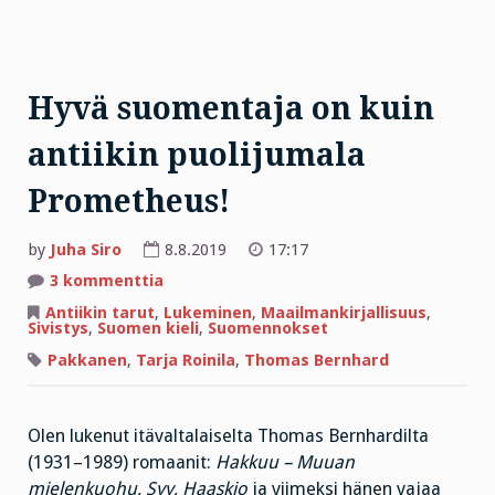
Hyvä suomentaja on kuin
antiikin puolijumala
Prometheus!
by
Juha Siro
8.8.2019
17:17
artikkeliin
3 kommenttia
Hyvä
suomentaja
Antiikin tarut
,
Lukeminen
,
Maailmankirjallisuus
,
on
Sivistys
,
Suomen kieli
,
Suomennokset
kuin
antiikin
Pakkanen
,
Tarja Roinila
,
Thomas Bernhard
puolijumala
Prometheus!
Olen lukenut itävaltalaiselta Thomas Bernhardilta
(1931–1989) romaanit:
Hakkuu – Muuan
mielenkuohu, Syy, Haaskio
ja viimeksi hänen vajaa