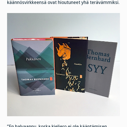
käännösvirkkeensä ovat hioutuneet yhä terävämmiksi.
”En halvaannu, koska kieliero ei ole kääntämisen