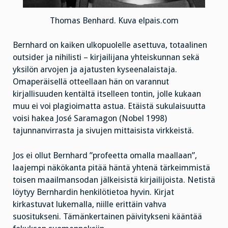
Thomas Benhard. Kuva elpais.com
Bernhard on kaiken ulkopuolelle asettuva, totaalinen
outsider ja nihilisti – kirjailijana yhteiskunnan sekä
yksilön arvojen ja ajatusten kyseenalaistaja.
Omaperäisellä otteellaan hän on varannut
kirjallisuuden kentältä itselleen tontin, jolle kukaan
muu ei voi plagioimatta astua. Etäistä sukulaisuutta
voisi hakea José Saramagon (Nobel 1998)
tajunnanvirrasta ja sivujen mittaisista virkkeistä.
Jos ei ollut Bernhard ”profeetta omalla maallaan”,
laajempi näkökanta pitää häntä yhtenä tärkeimmistä
toisen maailmansodan jälkeisistä kirjailijoista. Netistä
löytyy Bernhardin henkilötietoa hyvin. Kirjat
kirkastuvat lukemalla, niille erittäin vahva
suositukseni. Tämänkertainen päivitykseni kääntää