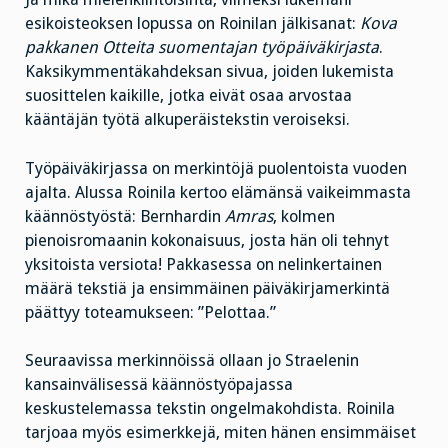
esikoisteoksen lopussa on Roinilan jälkisanat:
Kova
pakkanen Otteita suomentajan työpäiväkirjasta
.
Kaksikymmentäkahdeksan sivua, joiden lukemista
suosittelen kaikille, jotka eivät osaa arvostaa
kääntäjän työtä alkuperäistekstin veroiseksi.
Työpäiväkirjassa on merkintöjä puolentoista vuoden
ajalta. Alussa Roinila kertoo elämänsä vaikeimmasta
käännöstyöstä: Bernhardin
Amras
, kolmen
pienoisromaanin kokonaisuus, josta hän oli tehnyt
yksitoista versiota! Pakkasessa on nelinkertainen
määrä tekstiä ja ensimmäinen päiväkirjamerkintä
päättyy toteamukseen: ”Pelottaa.”
Seuraavissa merkinnöissä ollaan jo Straelenin
kansainvälisessä käännöstyöpajassa
keskustelemassa tekstin ongelmakohdista. Roinila
tarjoaa myös esimerkkejä, miten hänen ensimmäiset