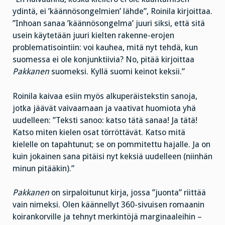
ydintä, ei ’käännösongelmien’ lähde”, Roinila kirjoittaa.
”Inhoan sanaa ’käännösongelma’ juuri siksi, että sitä
usein käytetään juuri kielten rakenne-erojen
problematisointiin: voi kauhea, mitä nyt tehdä, kun
suomessa ei ole konjunktiivia? No, pitää kirjoittaa
Pakkanen
suomeksi. Kyllä suomi keinot keksii.”
Roinila kaivaa esiin myös alkuperäistekstin sanoja,
jotka jäävät vaivaamaan ja vaativat huomiota yhä
uudelleen: ”Teksti sanoo: katso tätä sanaa! Ja tätä!
Katso miten kielen osat törröttävät. Katso mitä
kielelle on tapahtunut; se on pommitettu hajalle. Ja on
kuin jokainen sana pitäisi nyt keksiä uudelleen (niinhän
minun pitääkin).”
Pakkanen
on sirpaloitunut kirja, jossa ”juonta” riittää
vain nimeksi. Olen käännellyt 360-sivuisen romaanin
koirankorville ja tehnyt merkintöjä marginaaleihin –