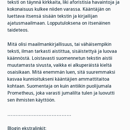
teksti on täynnä kirkkaita, liki aforistisia havaintoja ja
kokonaisuus kulkee niiden varassa. Kääntäjän on
luettava itsensä sisään tekstin ja kirjailijan
ajatusmaailmaan. Lopputuloksena on itsenäinen
taideteos.
Mitä olisi maailmankirjallisuus, tai vähäisempikin
teksti, ilman tarkasti aistittua, sisäistettyä ja luovaa
käännöstä. Loistavasti suomennetun tekstin aistii
muutamasta sivusta, vaikka ei alkuperäistä kieltä
osaisikaan. Mitä enemmän luen, sitä suuremmaksi
kasvaa kunnioitukseni kääntäjien ammattitaitoa
kohtaan. Suomentaja on kuin antiikin puolijumala
Prometheus, joka varasti jumalilta tulen ja luovutti
sen ihmisten käyttöön.
…………………………………
Blogin ekstralinkit: