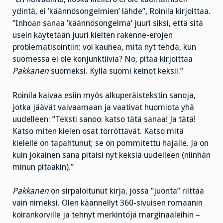
ydintä, ei ’käännösongelmien’ lähde”, Roinila kirjoittaa.
”Inhoan sanaa ’käännösongelma’ juuri siksi, että sitä
usein käytetään juuri kielten rakenne-erojen
problematisointiin: voi kauhea, mitä nyt tehdä, kun
suomessa ei ole konjunktiivia? No, pitää kirjoittaa
Pakkanen
suomeksi. Kyllä suomi keinot keksii.”
Roinila kaivaa esiin myös alkuperäistekstin sanoja,
jotka jäävät vaivaamaan ja vaativat huomiota yhä
uudelleen: ”Teksti sanoo: katso tätä sanaa! Ja tätä!
Katso miten kielen osat törröttävät. Katso mitä
kielelle on tapahtunut; se on pommitettu hajalle. Ja on
kuin jokainen sana pitäisi nyt keksiä uudelleen (niinhän
minun pitääkin).”
Pakkanen
on sirpaloitunut kirja, jossa ”juonta” riittää
vain nimeksi. Olen käännellyt 360-sivuisen romaanin
koirankorville ja tehnyt merkintöjä marginaaleihin –