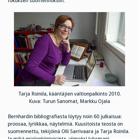
fokuksen suomennoksiin.
Tarja Roinila, kääntäjien valtionpalkinto 2010.
Kuva: Turun Sanomat, Markku Ojala
Bernhardin bibliografiasta löytyy noin 60 julkaisua:
proosaa, lyriikkaa, näytelmiä. Kuusitoista teosta on
suomennettu, tekijöinä Olli Sarrivaara ja Tarja Roinila.
Ja mikä mielenkiintoisinta, viimeksi lukemani