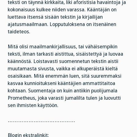
teksti on täynnä kirkkaita, liki aforistisia havaintoja ja
kokonaisuus kulkee niiden varassa. Kääntäjän on
luettava itsensä sisään tekstin ja kirjailijan
ajatusmaailmaan. Lopputuloksena on itsenäinen
taideteos.
Mitä olisi maailmankirjallisuus, tai vähäisempikin
teksti, ilman tarkasti aistittua, sisäistettyä ja luovaa
käännöstä. Loistavasti suomennetun tekstin aistii
muutamasta sivusta, vaikka ei alkuperäistä kieltä
osaisikaan. Mitä enemmän luen, sitä suuremmaksi
kasvaa kunnioitukseni kääntäjien ammattitaitoa
kohtaan. Suomentaja on kuin antiikin puolijumala
Prometheus, joka varasti jumalilta tulen ja luovutti
sen ihmisten käyttöön.
…………………………………
Blogin ekstralinkit: