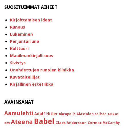
SUOSITUIMMAT AIHEET
Kirjoittamisen ideat
Runous
Lukeminen
Perjantairuno
Kulttuuri
Maailmankirjallisuus
Sivistys
Unohdettujen runojen klinikka
Kuvataiteilijat
Kirjallinen estetiikka
AVAINSANAT
Aamulehti
Adolf Hitler
Akropolis
Alastalon salissa
Aleksis
Babel
Ateena
Claes Andersson
Cormac McCarthy
Kivi