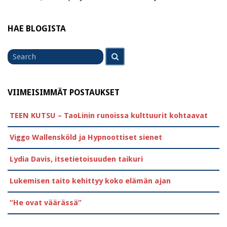
HAE BLOGISTA
Search
Search
for
VIIMEISIMMÄT POSTAUKSET
TEEN KUTSU – TaoLinin runoissa kulttuurit kohtaavat
Viggo Wallensköld ja Hypnoottiset sienet
Lydia Davis, itsetietoisuuden taikuri
Lukemisen taito kehittyy koko elämän ajan
”He ovat väärässä”