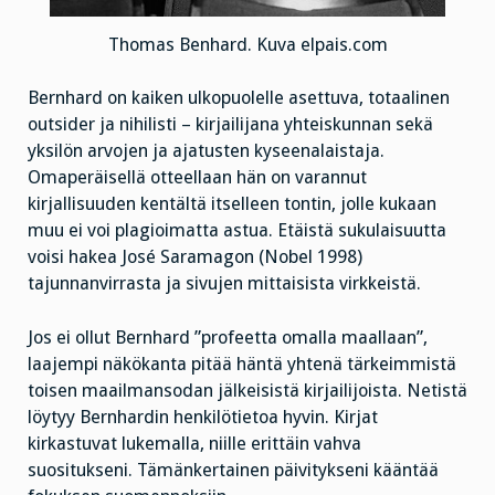
Thomas Benhard. Kuva elpais.com
Bernhard on kaiken ulkopuolelle asettuva, totaalinen
outsider ja nihilisti – kirjailijana yhteiskunnan sekä
yksilön arvojen ja ajatusten kyseenalaistaja.
Omaperäisellä otteellaan hän on varannut
kirjallisuuden kentältä itselleen tontin, jolle kukaan
muu ei voi plagioimatta astua. Etäistä sukulaisuutta
voisi hakea José Saramagon (Nobel 1998)
tajunnanvirrasta ja sivujen mittaisista virkkeistä.
Jos ei ollut Bernhard ”profeetta omalla maallaan”,
laajempi näkökanta pitää häntä yhtenä tärkeimmistä
toisen maailmansodan jälkeisistä kirjailijoista. Netistä
löytyy Bernhardin henkilötietoa hyvin. Kirjat
kirkastuvat lukemalla, niille erittäin vahva
suositukseni. Tämänkertainen päivitykseni kääntää