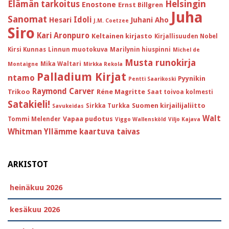
Helsingin
Elämän tarkoitus
Enostone
Ernst Billgren
Juha
Sanomat
Idoli
Hesari
Juhani Aho
J.M. Coetzee
Siro
Kari Aronpuro
Keltainen kirjasto
Kirjallisuuden Nobel
Kirsi Kunnas
Linnun muotokuva
Marilynin hiuspinni
Michel de
Musta runokirja
Mika Waltari
Montaigne
Mirkka Rekola
Palladium Kirjat
ntamo
Pyynikin
Pentti Saarikoski
Raymond Carver
Trikoo
Réne Magritte
Saat toivoa kolmesti
Satakieli!
Suomen kirjailijaliitto
Sirkka Turkka
Savukeidas
Walt
Vapaa pudotus
Tommi Melender
Viggo Wallensköld
Viljo Kajava
Whitman
Yllämme kaartuva taivas
ARKISTOT
heinäkuu 2026
kesäkuu 2026