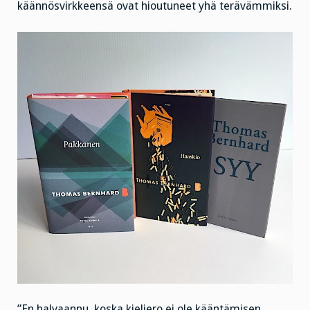
käännösvirkkeensä ovat hioutuneet yhä terävämmiksi.
”En halvaannu, koska kieliero ei ole kääntämisen