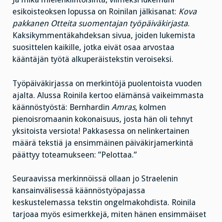
esikoisteoksen lopussa on Roinilan jälkisanat:
Kova
pakkanen Otteita suomentajan työpäiväkirjasta
.
Kaksikymmentäkahdeksan sivua, joiden lukemista
suosittelen kaikille, jotka eivät osaa arvostaa
kääntäjän työtä alkuperäistekstin veroiseksi.
Työpäiväkirjassa on merkintöjä puolentoista vuoden
ajalta. Alussa Roinila kertoo elämänsä vaikeimmasta
käännöstyöstä: Bernhardin
Amras
, kolmen
pienoisromaanin kokonaisuus, josta hän oli tehnyt
yksitoista versiota! Pakkasessa on nelinkertainen
määrä tekstiä ja ensimmäinen päiväkirjamerkintä
päättyy toteamukseen: ”Pelottaa.”
Seuraavissa merkinnöissä ollaan jo Straelenin
kansainvälisessä käännöstyöpajassa
keskustelemassa tekstin ongelmakohdista. Roinila
tarjoaa myös esimerkkejä, miten hänen ensimmäiset