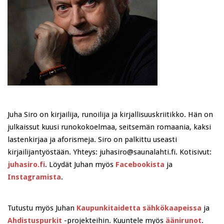
Juha Siro on kirjailija, runoilija ja kirjallisuuskriitikko. Hän on
julkaissut kuusi runokokoelmaa, seitsemän romaania, kaksi
lastenkirjaa ja aforismeja. Siro on palkittu useasti
kirjailijantyöstään. Yhteys: juhasiro@saunalahti.fi. Kotisivut:
juhasiro.fi
. Löydät Juhan myös
Facebookista
ja
Instagramista
.
Tutustu myös Juhan
Kaupunkitaidetta sähkökaapeissa
ja
Ahdistuspurkit
-projekteihin. Kuuntele myös
äänirunot
.