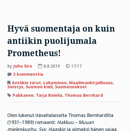
Hyvä suomentaja on kuin
antiikin puolijumala
Prometheus!
by
Juha Siro
8.8.2019
17:17
artikkeliin
3 kommenttia
Hyvä
suomentaja
Antiikin tarut
,
Lukeminen
,
Maailmankirjallisuus
,
on
Sivistys
,
Suomen kieli
,
Suomennokset
kuin
antiikin
Pakkanen
,
Tarja Roinila
,
Thomas Bernhard
puolijumala
Prometheus!
Olen lukenut itävaltalaiselta Thomas Bernhardilta
(1931–1989) romaanit:
Hakkuu – Muuan
mielenkuohu, Syy, Haaskio
ja viimeksi hänen vajaa