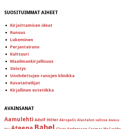
SUOSITUIMMAT AIHEET
Kirjoittamisen ideat
Runous
Lukeminen
Perjantairuno
Kulttuuri
Maailmankirjallisuus
Sivistys
Unohdettujen runojen klinikka
Kuvataiteilijat
Kirjallinen estetiikka
AVAINSANAT
Aamulehti
Adolf Hitler
Akropolis
Alastalon salissa
Aleksis
Babel
Ateena
Claes Andersson