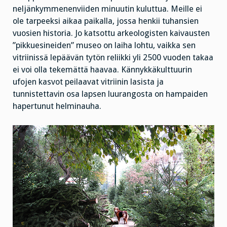
neljänkymmenenviiden minuutin kuluttua. Meille ei
ole tarpeeksi aikaa paikalla, jossa henkii tuhansien
vuosien historia. Jo katsottu arkeologisten kaivausten
”pikkuesineiden” museo on laiha lohtu, vaikka sen
vitriinissä lepäävän tytön reliikki yli 2500 vuoden takaa
ei voi olla tekemättä haavaa. Kännykkäkulttuurin
ufojen kasvot peilaavat vitriinin lasista ja
tunnistettavin osa lapsen luurangosta on hampaiden
hapertunut helminauha.