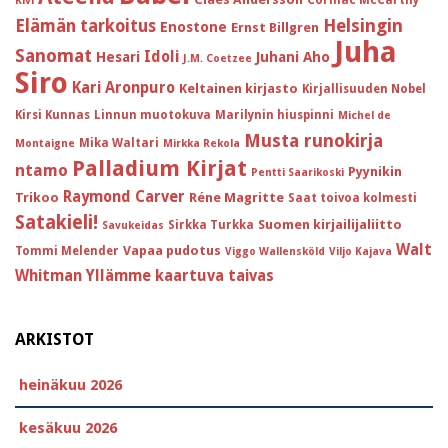
Cormac McCarthy
Kivi
Helsingin
Elämän tarkoitus
Enostone
Ernst Billgren
Juha
Sanomat
Idoli
Hesari
Juhani Aho
J.M. Coetzee
Siro
Kari Aronpuro
Keltainen kirjasto
Kirjallisuuden Nobel
Kirsi Kunnas
Linnun muotokuva
Marilynin hiuspinni
Michel de
Musta runokirja
Mika Waltari
Montaigne
Mirkka Rekola
Palladium Kirjat
ntamo
Pyynikin
Pentti Saarikoski
Raymond Carver
Trikoo
Réne Magritte
Saat toivoa kolmesti
Satakieli!
Suomen kirjailijaliitto
Sirkka Turkka
Savukeidas
Walt
Vapaa pudotus
Tommi Melender
Viggo Wallensköld
Viljo Kajava
Whitman
Yllämme kaartuva taivas
ARKISTOT
heinäkuu 2026
kesäkuu 2026