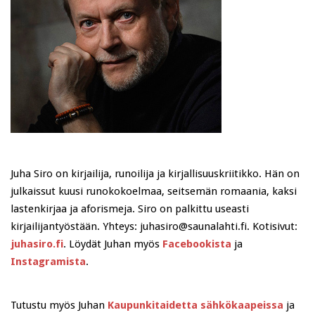
Juha Siro on kirjailija, runoilija ja kirjallisuuskriitikko. Hän on
julkaissut kuusi runokokoelmaa, seitsemän romaania, kaksi
lastenkirjaa ja aforismeja. Siro on palkittu useasti
kirjailijantyöstään. Yhteys: juhasiro@saunalahti.fi. Kotisivut:
juhasiro.fi
. Löydät Juhan myös
Facebookista
ja
Instagramista
.
Tutustu myös Juhan
Kaupunkitaidetta sähkökaapeissa
ja