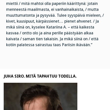
miettii / mitä mahtoi olla paperiin käärittynä: jotain
menneestä maailmasta, ei vanhainaikaista, / mutta
muuttumatonta ja pysyvää. Tulee syyspäivä mieleen, /
kivet, kuusipuut, kärpässienet… pienet ahvenet. / Ja
mikä siinä on, kyselee Katariina A. – että kaikesta
kasvaa / ontto olo ja aina perille päästyään alkaa
kaivata / saman tien takaisin. Ja mikä siinä on / että
kotiin palatessa sairastuu taas Pariisin ikävään.”
JUHA SIRO. MITÄ TAPAHTUU TODELLA.