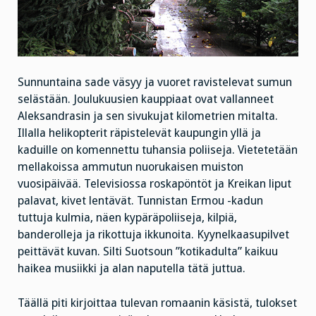
Sunnuntaina sade väsyy ja vuoret ravistelevat sumun
selästään. Joulukuusien kauppiaat ovat vallanneet
Aleksandrasin ja sen sivukujat kilometrien mitalta.
Illalla helikopterit räpistelevät kaupungin yllä ja
kaduille on komennettu tuhansia poliiseja. Vietetetään
mellakoissa ammutun nuorukaisen muiston
vuosipäivää. Televisiossa roskapöntöt ja Kreikan liput
palavat, kivet lentävät. Tunnistan Ermou -kadun
tuttuja kulmia, näen kypäräpoliiseja, kilpiä,
banderolleja ja rikottuja ikkunoita. Kyynelkaasupilvet
peittävät kuvan. Silti Suotsoun ”kotikadulta” kaikuu
haikea musiikki ja alan naputella tätä juttua.
Täällä piti kirjoittaa tulevan romaanin käsistä, tulokset