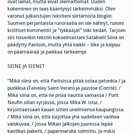
ovat laihat, mutta eivät olemattomat. Uuden
kokeminen on taas kääntynyt tärkeimmäksi. Olen
varonut julkaistujen tekstieni siirtämistä blogiin.
Suomen perjantaista runoraatia en ole nähnyt, runoni
kriittiset kommentit ja ”tykkääjät” toki tiedän. Tarjoan
siis toisenkin tekstin kokoelmastani Satakieli! Siinä on
päädytty Pariisiin, mutta yhtä kaikki – liike ja kaipuu
on päämäärää ja paikkaa tärkeämpi.
SEINE JA SIENET
”Mikä siinä on, että Pariisissa pitää ostaa patonkia / ja
punkkua (Faiveley Saint-Veran) ja juustoa (Comté). /
Mikä siinä on, että ne pitää nauttia samassa / Pont
Neufin sillan syrjässä, jossa Mika W. istui, /
kirjoittaessaan kauan sitten unelmiensa kaupungissa.
/ Mikä siinä on, että tuijottaa yhä uudelleen vanhaa
valokuvaa, / jossa Mikan jalkojen juuressa lepää
kantikas paketti, / paperinarulla solmittu. Ja miksi