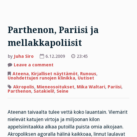
Parthenon, Pariisi ja
mellakkapoliisit
by
Juha Siro
6.12.2009
23:45
on
Leave a comment
Parthenon,
Pariisi
Ateena
,
Kirjalliset näyttämöt
,
Runous
,
ja
Unohdettujen runojen klinikka
,
Uutiset
mellakkapoliisit
Akropolis
,
Mieneosoitukset
,
Mika Waltari
,
Pariisi
,
Parthenon
,
Satakieli!
,
Seine
Ateenan taivaalta tulee vettä koko lauantain. Viemärit
nielevät katujen virtoja ja miljoonan kilon
appelsiinitaakka alkaa putoilla puista omia aikojaan.
Akropoliksen agoralla hälinä kaikkoaa, linnut laulavat