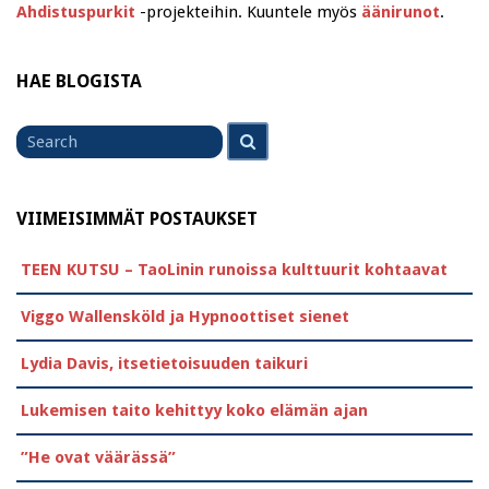
Ahdistuspurkit
-projekteihin. Kuuntele myös
äänirunot
.
HAE BLOGISTA
Search
Search
for
VIIMEISIMMÄT POSTAUKSET
TEEN KUTSU – TaoLinin runoissa kulttuurit kohtaavat
Viggo Wallensköld ja Hypnoottiset sienet
Lydia Davis, itsetietoisuuden taikuri
Lukemisen taito kehittyy koko elämän ajan
”He ovat väärässä”