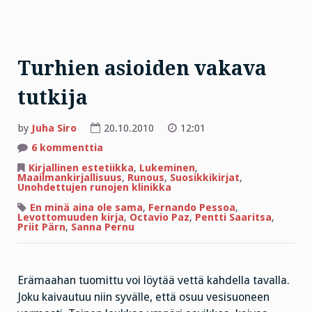
Turhien asioiden vakava
tutkija
by
Juha Siro
20.10.2010
12:01
artikkeliin
6 kommenttia
Turhien
asioiden
Kirjallinen estetiikka
,
Lukeminen
,
vakava
Maailmankirjallisuus
,
Runous
,
Suosikkikirjat
,
tutkija
Unohdettujen runojen klinikka
En minä aina ole sama
,
Fernando Pessoa
,
Levottomuuden kirja
,
Octavio Paz
,
Pentti Saaritsa
,
Priit Pärn
,
Sanna Pernu
Erämaahan tuomittu voi löytää vettä kahdella tavalla.
Joku kaivautuu niin syvälle, että osuu vesisuoneen