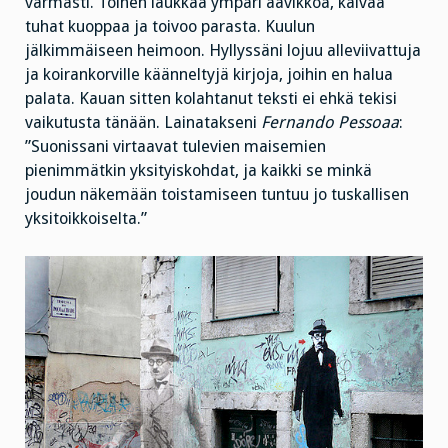
varmasti. Toinen laukkaa ympäri aavikkoa, kaivaa
tuhat kuoppaa ja toivoo parasta. Kuulun
jälkimmäiseen heimoon. Hyllyssäni lojuu alleviivattuja
ja koirankorville käänneltyjä kirjoja, joihin en halua
palata. Kauan sitten kolahtanut teksti ei ehkä tekisi
vaikutusta tänään. Lainatakseni
Fernando Pessoaa
:
”Suonissani virtaavat tulevien maisemien
pienimmätkin yksityiskohdat, ja kaikki se minkä
joudun näkemään toistamiseen tuntuu jo tuskallisen
yksitoikkoiselta.”