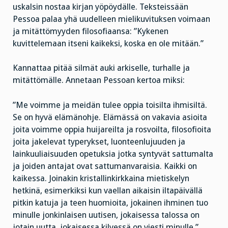
uskalsin nostaa kirjan yöpöydälle. Teksteissään
Pessoa palaa yhä uudelleen mielikuvituksen voimaan
ja mitättömyyden filosofiaansa: ”Kykenen
kuvittelemaan itseni kaikeksi, koska en ole mitään.”
Kannattaa pitää silmät auki arkiselle, turhalle ja
mitättömälle. Annetaan Pessoan kertoa miksi:
”Me voimme ja meidän tulee oppia toisilta ihmisiltä.
Se on hyvä elämänohje. Elämässä on vakavia asioita
joita voimme oppia huijareilta ja rosvoilta, filosofioita
joita jakelevat typerykset, luonteenlujuuden ja
lainkuuliaisuuden opetuksia jotka syntyvät sattumalta
ja joiden antajat ovat sattumanvaraisia. Kaikki on
kaikessa. Joinakin kristallinkirkkaina mietiskelyn
hetkinä, esimerkiksi kun vaellan aikaisin iltapäivällä
pitkin katuja ja teen huomioita, jokainen ihminen tuo
minulle jonkinlaisen uutisen, jokaisessa talossa on
jotain uutta, jokaisessa kilvessä on viesti minulle.”