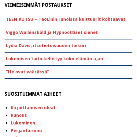
VIIMEISIMMÄT POSTAUKSET
TEEN KUTSU – TaoLinin runoissa kulttuurit kohtaavat
Viggo Wallensköld ja Hypnoottiset sienet
Lydia Davis, itsetietoisuuden taikuri
Lukemisen taito kehittyy koko elämän ajan
”He ovat väärässä”
SUOSITUIMMAT AIHEET
Kirjoittamisen ideat
Runous
Lukeminen
Perjantairuno