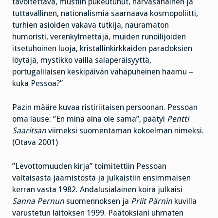
tavoitettava, mustiin pukeutunut, harvasanainen ja
tuttavallinen, nationalismia saarnaava kosmopoliitti,
turhien asioiden vakava tutkija, nauramaton
humoristi, verenkylmettäjä, muiden runoilijoiden
itsetuhoinen luoja, kristallinkirkkaiden paradoksien
löytäjä, mystikko vailla salaperäisyyttä,
portugalilaisen keskipäivän vähäpuheinen haamu –
kuka Pessoa?”
Pazin määre kuvaa ristiriitaisen persoonan. Pessoan
oma lause: ”En minä aina ole sama”, päätyi
Pentti
Saaritsan
viimeksi suomentaman kokoelman nimeksi.
(Otava 2001)
”Levottomuuden kirja” toimitettiin Pessoan
valtaisasta jäämistöstä ja julkaistiin ensimmäisen
kerran vasta 1982. Andalusialainen koira julkaisi
Sanna Pernun
suomennoksen ja
Priit Pärnin
kuvilla
varustetun laitoksen 1999. Päätöksiäni uhmaten