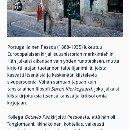
Portugalilainen Pessoa (1888-1935) lukeutuu
Eurooppalaisen kirjallisuushistorian merkkimiehiin.
Hän julkaisi aikanaan vain yhden runoteoksen, mutta
kirjoitti laajan tuotannon taiteilijanimillä, joista
kasvatti itsenäisiä ja keskenään kiisteleviä
sivupersoonia. Vähän samaan tapaan kuin
tanskalainen filosofi
Søren Kierkegaard
, joka julkaisi
kiistakirjoituksia itsensä kanssa ja kritisoi omia
kirjojaan.
Kollega
Octavio Paz
kirjoitti Pessoasta, että hän oli
”anglomaani, likinäköinen, kohtelias, vaikeasti