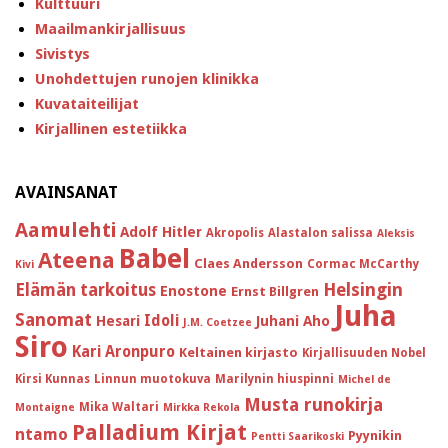
Kulttuuri
Maailmankirjallisuus
Sivistys
Unohdettujen runojen klinikka
Kuvataiteilijat
Kirjallinen estetiikka
AVAINSANAT
Aamulehti
Adolf Hitler
Akropolis
Alastalon salissa
Aleksis
Babel
Ateena
Claes Andersson
Cormac McCarthy
Kivi
Helsingin
Elämän tarkoitus
Enostone
Ernst Billgren
Juha
Sanomat
Idoli
Hesari
Juhani Aho
J.M. Coetzee
Siro
Kari Aronpuro
Keltainen kirjasto
Kirjallisuuden Nobel
Kirsi Kunnas
Linnun muotokuva
Marilynin hiuspinni
Michel de
Musta runokirja
Mika Waltari
Montaigne
Mirkka Rekola
Palladium Kirjat
ntamo
Pyynikin
Pentti Saarikoski