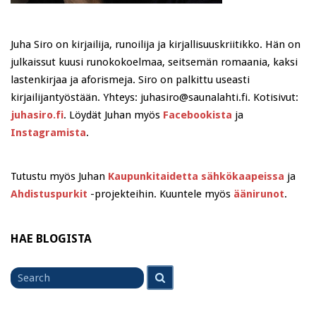
Juha Siro on kirjailija, runoilija ja kirjallisuuskriitikko. Hän on
julkaissut kuusi runokokoelmaa, seitsemän romaania, kaksi
lastenkirjaa ja aforismeja. Siro on palkittu useasti
kirjailijantyöstään. Yhteys: juhasiro@saunalahti.fi. Kotisivut:
juhasiro.fi
. Löydät Juhan myös
Facebookista
ja
Instagramista
.
Tutustu myös Juhan
Kaupunkitaidetta sähkökaapeissa
ja
Ahdistuspurkit
-projekteihin. Kuuntele myös
äänirunot
.
HAE BLOGISTA
Search
Search
for