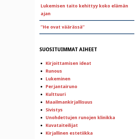
Lukemisen taito kehittyy koko elämän
ajan
”He ovat väärässä”
SUOSITUIMMAT AIHEET
Kirjoittamisen ideat
Runous
Lukeminen
Perjantairuno
Kulttuuri
Maailmankirjallisuus
Sivistys
Unohdettujen runojen klinikka
Kuvataiteilijat
Kirjallinen estetiikka