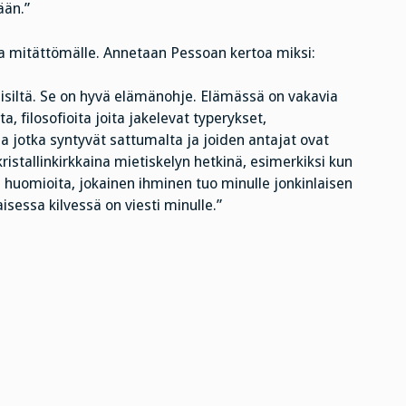
ään.”
 ja mitättömälle. Annetaan Pessoan kertoa miksi:
isiltä. Se on hyvä elämänohje. Elämässä on vakavia
a, filosofioita joita jakelevat typerykset,
a jotka syntyvät sattumalta ja joiden antajat ovat
ristallinkirkkaina mietiskelyn hetkinä, esimerkiksi kun
een huomioita, jokainen ihminen tuo minulle jonkinlaisen
aisessa kilvessä on viesti minulle.”