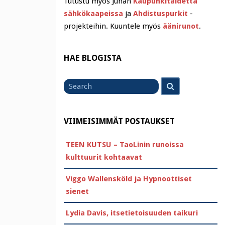
Tutustu myös Juhan
Kaupunkitaidetta
sähkökaapeissa
ja
Ahdistuspurkit
-
projekteihin. Kuuntele myös
äänirunot
.
HAE BLOGISTA
Search
Search
for
VIIMEISIMMÄT POSTAUKSET
TEEN KUTSU – TaoLinin runoissa
kulttuurit kohtaavat
Viggo Wallensköld ja Hypnoottiset
sienet
Lydia Davis, itsetietoisuuden taikuri