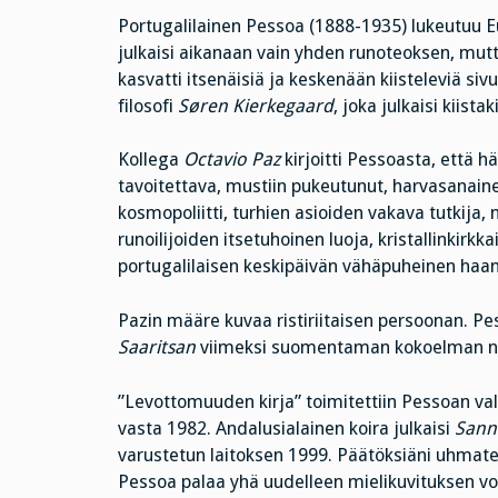
Portugalilainen Pessoa (1888-1935) lukeutuu Eu
julkaisi aikanaan vain yhden runoteoksen, mutta k
kasvatti itsenäisiä ja keskenään kiisteleviä s
filosofi
Søren Kierkegaard
, joka julkaisi kiista
Kollega
Octavio Paz
kirjoitti Pessoasta, että hä
tavoitettava, mustiin pukeutunut, harvasanaine
kosmopoliitti, turhien asioiden vakava tutkija
runoilijoiden itsetuhoinen luoja, kristallinkirk
portugalilaisen keskipäivän vähäpuheinen haa
Pazin määre kuvaa ristiriitaisen persoonan. P
Saaritsan
viimeksi suomentaman kokoelman ni
”Levottomuuden kirja” toimitettiin Pessoan val
vasta 1982. Andalusialainen koira julkaisi
Sann
varustetun laitoksen 1999. Päätöksiäni uhmate
Pessoa palaa yhä uudelleen mielikuvituksen v