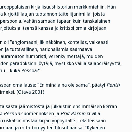
rooppalaisen kirjallisuushistorian merkkimiehiin. Hän
irjoitti laajan tuotannon taiteilijanimillä, joista
ivupersoonia. Vähän samaan tapaan kuin tanskalainen
kirjoituksia itsensä kanssa ja kritisoi omia kirjojaan.
n oli ”anglomaani, likinäköinen, kohtelias, vaikeasti
n ja tuttavallinen, nationalismia saarnaava
, nauramaton humoristi, verenkylmettäjä, muiden
kaiden paradoksien löytäjä, mystikko vailla salaperäisyyttä,
mu – kuka Pessoa?”
essoan oma lause: ”En minä aina ole sama”, päätyi
Pentti
meksi. (Otava 2001)
taisasta jäämistöstä ja julkaistiin ensimmäisen kerran
a Pernun
suomennoksen ja
Priit Pärnin
kuvilla
n uskalsin nostaa kirjan yöpöydälle. Teksteissään
oimaan ja mitättömyyden filosofiaansa: ”Kykenen