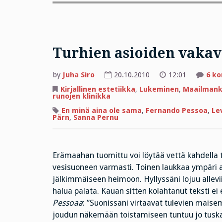
Turhien asioiden vakav
by
Juha Siro
20.10.2010
12:01
6 k
Kirjallinen estetiikka
,
Lukeminen
,
Maailmanki
runojen klinikka
En minä aina ole sama
,
Fernando Pessoa
,
Le
Pärn
,
Sanna Pernu
Erämaahan tuomittu voi löytää vettä kahdella ta
vesisuoneen varmasti. Toinen laukkaa ympäri a
jälkimmäiseen heimoon. Hyllyssäni lojuu alleviiv
halua palata. Kauan sitten kolahtanut teksti ei
Pessoaa
: ”Suonissani virtaavat tulevien maise
joudun näkemään toistamiseen tuntuu jo tuskall