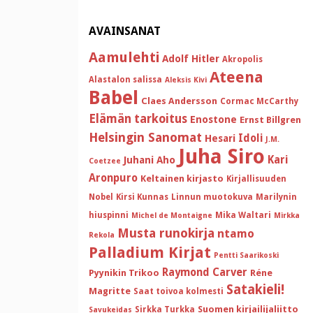
AVAINSANAT
Aamulehti
Adolf Hitler
Akropolis
Ateena
Alastalon salissa
Aleksis Kivi
Babel
Claes Andersson
Cormac McCarthy
Elämän tarkoitus
Enostone
Ernst Billgren
Helsingin Sanomat
Idoli
Hesari
J.M.
Juha Siro
Kari
Juhani Aho
Coetzee
Aronpuro
Keltainen kirjasto
Kirjallisuuden
Nobel
Kirsi Kunnas
Linnun muotokuva
Marilynin
hiuspinni
Mika Waltari
Michel de Montaigne
Mirkka
Musta runokirja
ntamo
Rekola
Palladium Kirjat
Pentti Saarikoski
Raymond Carver
Pyynikin Trikoo
Réne
Satakieli!
Magritte
Saat toivoa kolmesti
Suomen kirjailijaliitto
Sirkka Turkka
Savukeidas