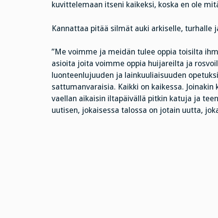
kuvittelemaan itseni kaikeksi, koska en ole mit
Kannattaa pitää silmät auki arkiselle, turhalle
”Me voimme ja meidän tulee oppia toisilta ihm
asioita joita voimme oppia huijareilta ja rosvoilt
luonteenlujuuden ja lainkuuliaisuuden opetuksi
sattumanvaraisia. Kaikki on kaikessa. Joinakin k
vaellan aikaisin iltapäivällä pitkin katuja ja t
uutisen, jokaisessa talossa on jotain uutta, jok