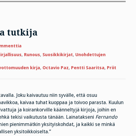
a tutkija
artikkeliin
ommenttia
Turhien
asioiden
rjallisuus
,
Runous
,
Suosikkikirjat
,
Unohdettujen
vakava
tutkija
vottomuuden kirja
,
Octavio Paz
,
Pentti Saaritsa
,
Priit
valla. Joku kaivautuu niin syvälle, että osuu
avikkoa, kaivaa tuhat kuoppaa ja toivoo parasta. Kuulun
attuja ja koirankorville käänneltyjä kirjoja, joihin en
 ehkä tekisi vaikutusta tänään. Lainatakseni
Fernando
mien pienimmätkin yksityiskohdat, ja kaikki se minkä
isen yksitoikkoiselta.”