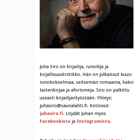
Juha Siro on kirjailija, runoilija ja
kirjallisuuskriitikko. Hän on julkaissut kuusi
runokokoelmaa, seitsemän romaania, kaksi
lastenkirjaa ja aforismeja. Siro on palkittu
useasti kirjailijantyöstään. Yhteys:
juhasiro@saunalahti.fi. Kotisivut:
juhasiro.fi
. Löydät Juhan myös
Facebookista
ja
Instagramista
.