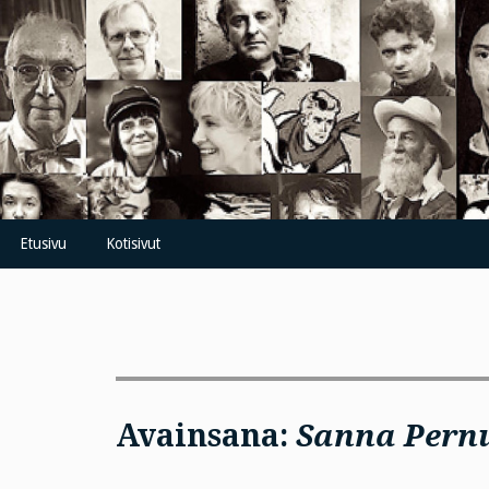
Skip
to
content
Etusivu
Kotisivut
Avainsana:
Sanna Pern