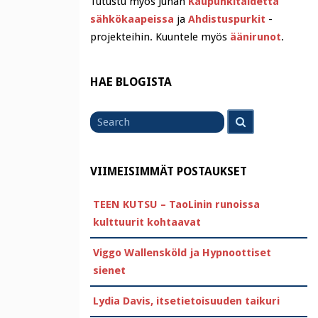
Tutustu myös Juhan
Kaupunkitaidetta
sähkökaapeissa
ja
Ahdistuspurkit
-
projekteihin. Kuuntele myös
äänirunot
.
HAE BLOGISTA
Search
Search
for
VIIMEISIMMÄT POSTAUKSET
TEEN KUTSU – TaoLinin runoissa
kulttuurit kohtaavat
Viggo Wallensköld ja Hypnoottiset
sienet
Lydia Davis, itsetietoisuuden taikuri