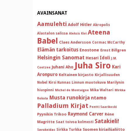
AVAINSANAT
Aamulehti
Adolf Hitler
Akropolis
Ateena
Alastalon salissa
Aleksis Kivi
Babel
Claes Andersson
Cormac McCarthy
Elämän tarkoitus
Enostone
Ernst Billgren
Helsingin Sanomat
Idoli
Hesari
J.M.
Juha Siro
Kari
Juhani Aho
Coetzee
Aronpuro
Keltainen kirjasto
Kirjallisuuden
Nobel
Kirsi Kunnas
Linnun muotokuva
Marilynin
hiuspinni
Mika Waltari
Michel de Montaigne
Mirkka
Musta runokirja
ntamo
Rekola
Palladium Kirjat
Pentti Saarikoski
Raymond Carver
Pyynikin Trikoo
Réne
Satakieli!
Magritte
Saat toivoa kolmesti
Suomen kirjailijaliitto
Sirkka Turkka
Savukeidas