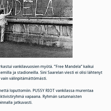
irkastui vankilavuosien myötä. ”Free Mandela” kaikui
milla ja stadioneilla. Sini Saarelan viesti ei olisi lähtenyt
u vain välinpitämättömästi.
irhettä loputtomiin. PUSSY RIOT vankilassa murentaa
 aktivistiryhmä vapaana. Ryhmän satunnaisten
nnalla jatkuvasti.