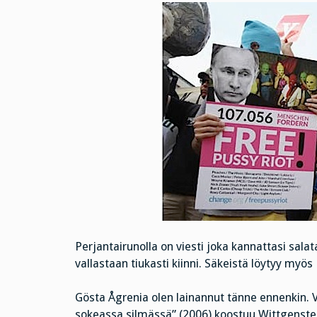
Perjantairunolla on viesti joka kannattasi salata
vallastaan tiukasti kiinni. Säkeistä löytyy myö
Gösta Ågrenia olen lainannut tänne ennenkin.
sokeassa silmässä” (2006) koostuu Wittgenstei