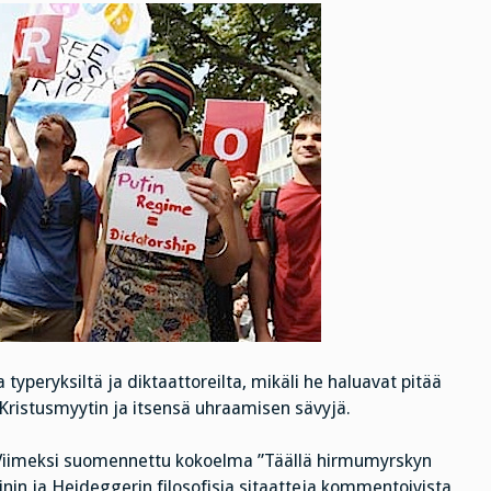
 typeryksiltä ja diktaattoreilta, mikäli he haluavat pitää
s Kristusmyytin ja itsensä uhraamisen sävyjä.
 Viimeksi suomennettu kokoelma ”Täällä hirmumyrskyn
nin ja Heideggerin filosofisia sitaatteja kommentoivista