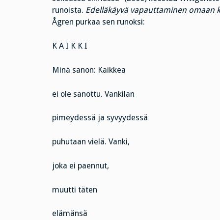
runoista.
Edelläkäyvä vapauttaminen omaan 
Ågren purkaa sen runoksi:
K A I K K I
Minä sanon: Kaikkea
ei ole sanottu. Vankilan
pimeydessä ja syvyydessä
puhutaan vielä. Vanki,
joka ei paennut,
muutti täten
elämänsä