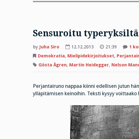
Sensuroitu typeryksiltä
by
Juha Siro
12.12.2013
21:39
1 k
Demokratia
,
Mielipidekirjoitukset
,
Perjantai
Gösta Ågren
,
Martin Heidegger
,
Nelson Man
Perjantairuno nappaa kiinni edellisen jutun hän
ylläpitämisen keinoihin. Teksti kysyy voittaak