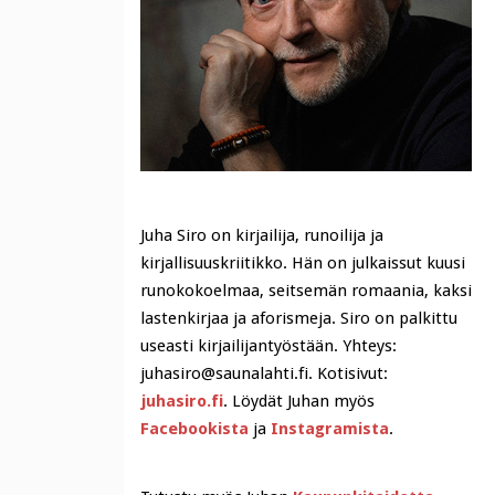
Juha Siro on kirjailija, runoilija ja
kirjallisuuskriitikko. Hän on julkaissut kuusi
runokokoelmaa, seitsemän romaania, kaksi
lastenkirjaa ja aforismeja. Siro on palkittu
useasti kirjailijantyöstään. Yhteys:
juhasiro@saunalahti.fi. Kotisivut:
juhasiro.fi
. Löydät Juhan myös
Facebookista
ja
Instagramista
.