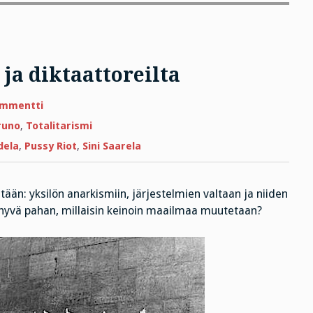
 ja diktaattoreilta
artikkeliin
ommentti
Sensuroitu
typeryksiltä
runo
,
Totalitarismi
ja
diktaattoreilta
dela
,
Pussy Riot
,
Sini Saarela
tään: yksilön anarkismiin, järjestelmien valtaan ja niiden
o hyvä pahan, millaisin keinoin maailmaa muutetaan?