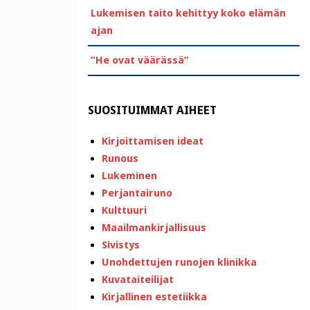
Lukemisen taito kehittyy koko elämän
ajan
”He ovat väärässä”
SUOSITUIMMAT AIHEET
Kirjoittamisen ideat
Runous
Lukeminen
Perjantairuno
Kulttuuri
Maailmankirjallisuus
Sivistys
Unohdettujen runojen klinikka
Kuvataiteilijat
Kirjallinen estetiikka