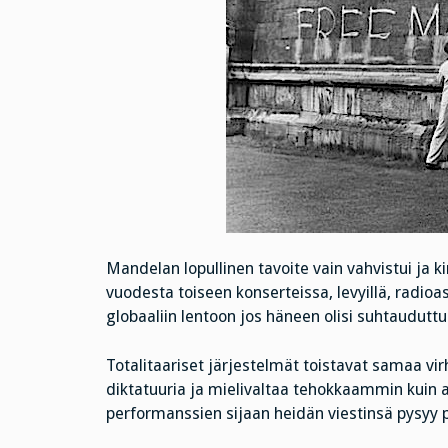
Mandelan lopullinen tavoite vain vahvistui ja k
vuodesta toiseen konserteissa, levyillä, radioase
globaaliin lentoon jos häneen olisi suhtaudutt
Totalitaariset järjestelmät toistavat samaa v
diktatuuria ja mielivaltaa tehokkaammin kuin
performanssien sijaan heidän viestinsä pysyy pi