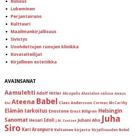
Runous
Lukeminen
Perjantairuno
Kulttuuri
Maailmankirjallisuus
Sivistys
Unohdettujen runojen klinikka
Kuvataiteilijat
Kirjallinen estetiikka
AVAINSANAT
Aamulehti
Adolf Hitler
Akropolis
Alastalon salissa
Aleksis
Babel
Ateena
Claes Andersson
Cormac McCarthy
Kivi
Helsingin
Elämän tarkoitus
Enostone
Ernst Billgren
Juha
Sanomat
Idoli
Hesari
Juhani Aho
J.M. Coetzee
Siro
Kari Aronpuro
Keltainen kirjasto
Kirjallisuuden Nobel