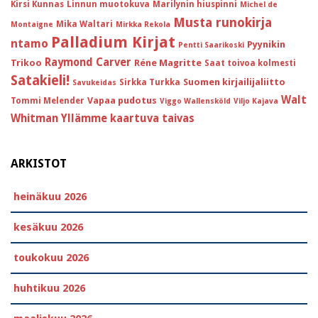
Kirsi Kunnas
Linnun muotokuva
Marilynin hiuspinni
Michel de
Musta runokirja
Mika Waltari
Montaigne
Mirkka Rekola
Palladium Kirjat
ntamo
Pyynikin
Pentti Saarikoski
Raymond Carver
Trikoo
Réne Magritte
Saat toivoa kolmesti
Satakieli!
Suomen kirjailijaliitto
Sirkka Turkka
Savukeidas
Walt
Vapaa pudotus
Tommi Melender
Viggo Wallensköld
Viljo Kajava
Whitman
Yllämme kaartuva taivas
ARKISTOT
heinäkuu 2026
kesäkuu 2026
toukokuu 2026
huhtikuu 2026