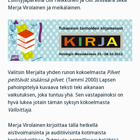
Esiintyjäpareina Olli Heikkonen ja Olli Sinivaara sekä
Merja Virolainen ja meikäläinen.
Valitsin Merjalta yhden runon kokoelmasta
Pilvet
peittävät sisäänsä pilvet
. (Tammi 2000) Lapsen
pahoinpitelyä kuvaava teksti teki aikanaan
vaikutuksen, joka tuntuu yhä. Sen vastapainoksi on
hyvä lukea jotain tämän syksyn kokoelmasta
Valloittaja
.
Merja Virolainen kirjoittaa tällä hetkellä
aistivoimaisinta ja auditiivisinta kotimaista