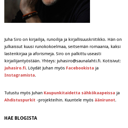
Juha Siro on kirjailija, runoilija ja kirjallisuuskriitikko. Hän on
julkaissut kuusi runokokoelmaa, seitsemän romaania, kaksi
lastenkirjaa ja aforismeja. Siro on palkittu useasti
kirjailijantyöstään. Yhteys: juhasiro@saunalahti.fi. Kotisivut:
juhasiro.fi
. Löydät Juhan myös
Facebookista
ja
Instagramista
.
Tutustu myös Juhan
Kaupunkitaidetta sähkökaapeissa
ja
Ahdistuspurkit
-projekteihin. Kuuntele myös
äänirunot
.
HAE BLOGISTA