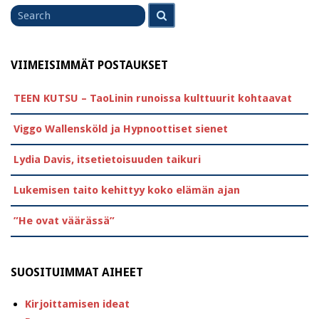
Search
Search
for
VIIMEISIMMÄT POSTAUKSET
TEEN KUTSU – TaoLinin runoissa kulttuurit kohtaavat
Viggo Wallensköld ja Hypnoottiset sienet
Lydia Davis, itsetietoisuuden taikuri
Lukemisen taito kehittyy koko elämän ajan
”He ovat väärässä”
SUOSITUIMMAT AIHEET
Kirjoittamisen ideat