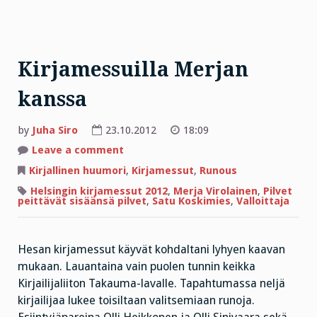
Kirjamessuilla Merjan
kanssa
by
Juha Siro
23.10.2012
18:09
on
Leave a comment
Kirjamessuilla
Merjan
Kirjallinen huumori
,
Kirjamessut
,
Runous
kanssa
Helsingin kirjamessut 2012
,
Merja Virolainen
,
Pilvet
peittävät sisäänsä pilvet
,
Satu Koskimies
,
Valloittaja
Hesan kirjamessut käyvät kohdaltani lyhyen kaavan
mukaan. Lauantaina vain puolen tunnin keikka
Kirjailijaliiton Takauma-lavalle. Tapahtumassa neljä
kirjailijaa lukee toisiltaan valitsemiaan runoja.