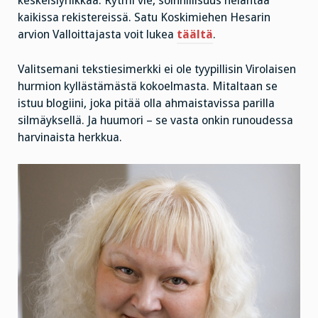
keskeislyriikkaa. Rytmi vie, soinnillisuus helähtää
kaikissa rekistereissä. Satu Koskimiehen Hesarin
arvion Valloittajasta voit lukea
täältä
.
Valitsemani tekstiesimerkki ei ole tyypillisin Virolaisen
hurmion kyllästämästä kokoelmasta. Mitaltaan se
istuu blogiini, joka pitää olla ahmaistavissa parilla
silmäyksellä. Ja huumori – se vasta onkin runoudessa
harvinaista herkkua.