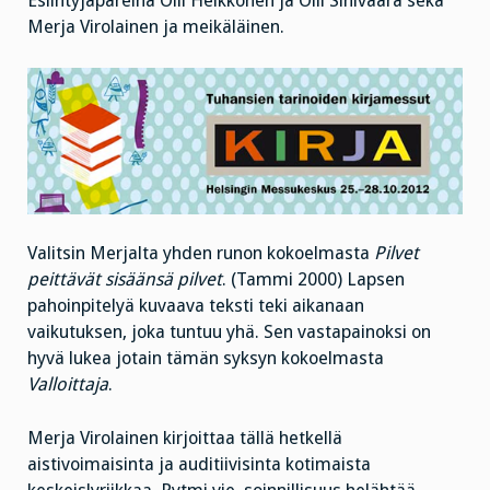
Esiintyjäpareina Olli Heikkonen ja Olli Sinivaara sekä
Merja Virolainen ja meikäläinen.
Valitsin Merjalta yhden runon kokoelmasta
Pilvet
peittävät sisäänsä pilvet
. (Tammi 2000) Lapsen
pahoinpitelyä kuvaava teksti teki aikanaan
vaikutuksen, joka tuntuu yhä. Sen vastapainoksi on
hyvä lukea jotain tämän syksyn kokoelmasta
Valloittaja
.
Merja Virolainen kirjoittaa tällä hetkellä
aistivoimaisinta ja auditiivisinta kotimaista