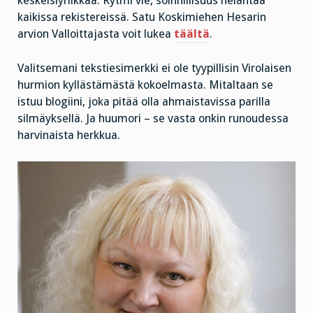
keskeislyriikkaa. Rytmi vie, soinnillisuus helähtää
kaikissa rekistereissä. Satu Koskimiehen Hesarin
arvion Valloittajasta voit lukea
täältä
.
Valitsemani tekstiesimerkki ei ole tyypillisin Virolaisen
hurmion kyllästämästä kokoelmasta. Mitaltaan se
istuu blogiini, joka pitää olla ahmaistavissa parilla
silmäyksellä. Ja huumori – se vasta onkin runoudessa
harvinaista herkkua.