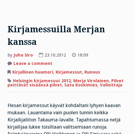
Kirjamessuilla Merjan
kanssa
by
Juha Siro
23.10.2012
18:09
on
Leave a comment
Kirjamessuilla
Merjan
Kirjallinen huumori
,
Kirjamessut
,
Runous
kanssa
Helsingin kirjamessut 2012
,
Merja Virolainen
,
Pilvet
peittävät sisäänsä pilvet
,
Satu Koskimies
,
Valloittaja
Hesan kirjamessut käyvät kohdaltani lyhyen kaavan
mukaan. Lauantaina vain puolen tunnin keikka
Kirjailijaliiton Takauma-lavalle. Tapahtumassa neljä
kirjailijaa lukee toisiltaan valitsemiaan runoja.