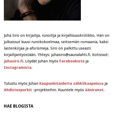
Juha Siro on kirjailija, runoilija ja kirjallisuuskriitikko. Hän on
julkaissut kuusi runokokoelmaa, seitsemän romaania, kaksi
lastenkirjaa ja aforismeja. Siro on palkittu useasti
kirjailijantyöstään. Yhteys: juhasiro@saunalahti.fi. Kotisivut:
juhasiro.fi
. Löydät Juhan myös
Facebookista
ja
Instagramista
.
Tutustu myös Juhan
Kaupunkitaidetta sähkökaapeissa
ja
Ahdistuspurkit
-projekteihin. Kuuntele myös
äänirunot
.
HAE BLOGISTA