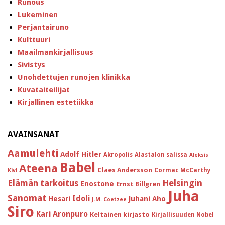
Runous
Lukeminen
Perjantairuno
Kulttuuri
Maailmankirjallisuus
Sivistys
Unohdettujen runojen klinikka
Kuvataiteilijat
Kirjallinen estetiikka
AVAINSANAT
Aamulehti
Adolf Hitler
Akropolis
Alastalon salissa
Aleksis
Babel
Ateena
Claes Andersson
Cormac McCarthy
Kivi
Helsingin
Elämän tarkoitus
Enostone
Ernst Billgren
Juha
Sanomat
Idoli
Hesari
Juhani Aho
J.M. Coetzee
Siro
Kari Aronpuro
Keltainen kirjasto
Kirjallisuuden Nobel