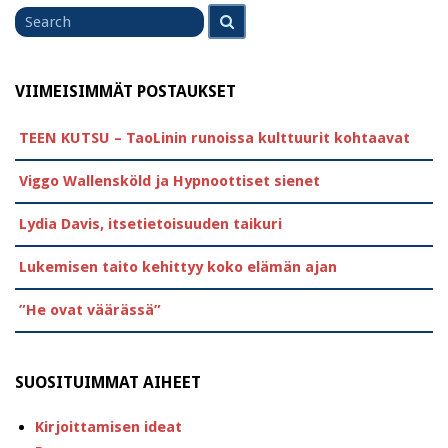
Search
Search
for
VIIMEISIMMÄT POSTAUKSET
TEEN KUTSU – TaoLinin runoissa kulttuurit kohtaavat
Viggo Wallensköld ja Hypnoottiset sienet
Lydia Davis, itsetietoisuuden taikuri
Lukemisen taito kehittyy koko elämän ajan
”He ovat väärässä”
SUOSITUIMMAT AIHEET
Kirjoittamisen ideat