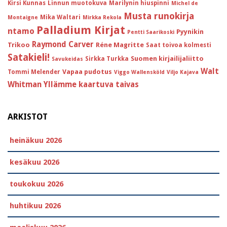
Kirsi Kunnas
Linnun muotokuva
Marilynin hiuspinni
Michel de
Musta runokirja
Mika Waltari
Montaigne
Mirkka Rekola
Palladium Kirjat
ntamo
Pyynikin
Pentti Saarikoski
Raymond Carver
Trikoo
Réne Magritte
Saat toivoa kolmesti
Satakieli!
Suomen kirjailijaliitto
Sirkka Turkka
Savukeidas
Walt
Vapaa pudotus
Tommi Melender
Viggo Wallensköld
Viljo Kajava
Whitman
Yllämme kaartuva taivas
ARKISTOT
heinäkuu 2026
kesäkuu 2026
toukokuu 2026
huhtikuu 2026