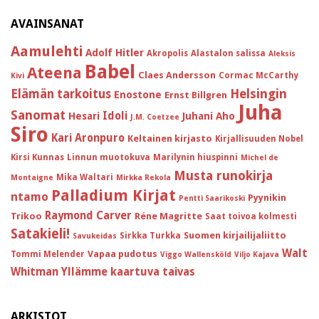
AVAINSANAT
Aamulehti
Adolf Hitler
Akropolis
Alastalon salissa
Aleksis
Babel
Ateena
Claes Andersson
Cormac McCarthy
Kivi
Helsingin
Elämän tarkoitus
Enostone
Ernst Billgren
Juha
Sanomat
Idoli
Hesari
Juhani Aho
J.M. Coetzee
Siro
Kari Aronpuro
Keltainen kirjasto
Kirjallisuuden Nobel
Kirsi Kunnas
Linnun muotokuva
Marilynin hiuspinni
Michel de
Musta runokirja
Mika Waltari
Montaigne
Mirkka Rekola
Palladium Kirjat
ntamo
Pyynikin
Pentti Saarikoski
Raymond Carver
Trikoo
Réne Magritte
Saat toivoa kolmesti
Satakieli!
Suomen kirjailijaliitto
Sirkka Turkka
Savukeidas
Walt
Vapaa pudotus
Tommi Melender
Viggo Wallensköld
Viljo Kajava
Whitman
Yllämme kaartuva taivas
ARKISTOT