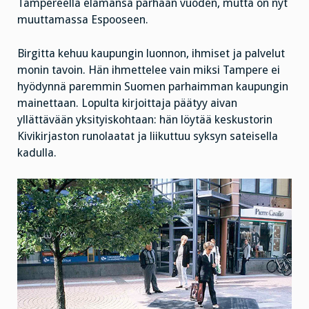
Tampereella elämänsä parhaan vuoden, mutta on nyt
muuttamassa Espooseen.
Birgitta kehuu kaupungin luonnon, ihmiset ja palvelut
monin tavoin. Hän ihmettelee vain miksi Tampere ei
hyödynnä paremmin Suomen parhaimman kaupungin
mainettaan. Lopulta kirjoittaja päätyy aivan
yllättävään yksityiskohtaan: hän löytää keskustorin
Kivikirjaston runolaatat ja liikuttuu syksyn sateisella
kadulla.