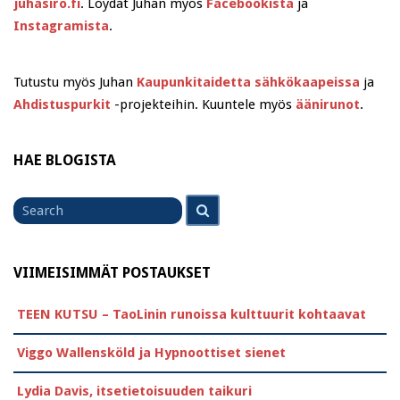
juhasiro.fi
. Löydät Juhan myös
Facebookista
ja
Instagramista
.
Tutustu myös Juhan
Kaupunkitaidetta sähkökaapeissa
ja
Ahdistuspurkit
-projekteihin. Kuuntele myös
äänirunot
.
HAE BLOGISTA
Search
Search
for
VIIMEISIMMÄT POSTAUKSET
TEEN KUTSU – TaoLinin runoissa kulttuurit kohtaavat
Viggo Wallensköld ja Hypnoottiset sienet
Lydia Davis, itsetietoisuuden taikuri