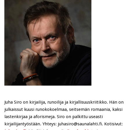
Juha Siro on kirjailija, runoilija ja kirjallisuuskriitikko. Hän on
julkaissut kuusi runokokoelmaa, seitsemän romaania, kaksi
lastenkirjaa ja aforismeja. Siro on palkittu useasti
kirjailijantyöstään. Yhteys: juhasiro@saunalahti.fi. Kotisivut: