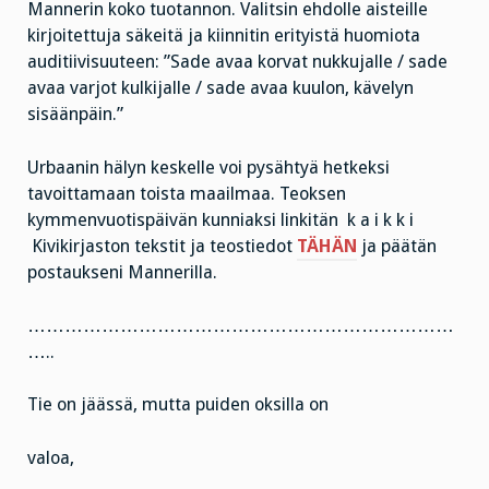
Mannerin koko tuotannon. Valitsin ehdolle aisteille
kirjoitettuja säkeitä ja kiinnitin erityistä huomiota
auditiivisuuteen: ”Sade avaa korvat nukkujalle / sade
avaa varjot kulkijalle / sade avaa kuulon, kävelyn
sisäänpäin.”
Urbaanin hälyn keskelle voi pysähtyä hetkeksi
tavoittamaan toista maailmaa. Teoksen
kymmenvuotispäivän kunniaksi linkitän k a i k k i
Kivikirjaston tekstit ja teostiedot
TÄHÄN
ja päätän
postaukseni Mannerilla.
……………………………………………………………
…..
Tie on jäässä, mutta puiden oksilla on
valoa,