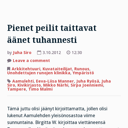
Pienet peilit taittavat
äänet tuhannesti
by
Juha Siro
3.10.2012
12:30
on
Leave a comment
Pienet
peilit
Arkkitehtuuri
,
Kuvataiteilijat
,
Runous
,
taittavat
Unohdettujen runojen klinikka
,
Ympäristö
äänet
tuhannesti
Aamulehti
,
Eeva-Liisa Manner
,
Juha Ryösä
,
Juha
Siro
,
Kivikirjasto
,
Mikko Närhi
,
Sirpa Joenniemi
,
Tampere
,
Timo Malmi
Tämä juttu olisi jäänyt kirjoittamatta, jollen olisi
lukenut Aamulehden yleisönosastoa viime
sunnuntaina. Birgitta W. kirjoittaa viettäneensä