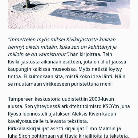
”Ihmettelen myös miksei Kivikirjastosta kukaan
tiennyt oikein mitään, kuka sen on kehittänyt ja
milloin se on valmistunut”,
hän kirjoittaa. Tein
Kivikirjastosta aikanaan esitteen, jota on ollut jaossa
kaupungin kaikissa museoissa. Myös netistä löytyy
tietoa. Ei kuitenkaan sitä, mistä koko idea lähti. Näin
se muutamaan virkkeeseen puristettuna meni:
Tampereen keskustoria uudistettiin 2000-luvun
alussa. Sen yhteydessä arkkitehtitoimisto KSOY:n Juha
Ryösä luonnosteli ajatuksen Aleksis Kiven kadun
kävelyosuudelle tulevasta tekstistä.
Pirkkalaiskirjailijat asetti kirjailijat Timo Malmin ja
Juha Siron pohtimaan valittavia kirjailijoita ja tekstejä.