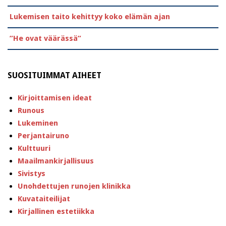
Lukemisen taito kehittyy koko elämän ajan
”He ovat väärässä”
SUOSITUIMMAT AIHEET
Kirjoittamisen ideat
Runous
Lukeminen
Perjantairuno
Kulttuuri
Maailmankirjallisuus
Sivistys
Unohdettujen runojen klinikka
Kuvataiteilijat
Kirjallinen estetiikka