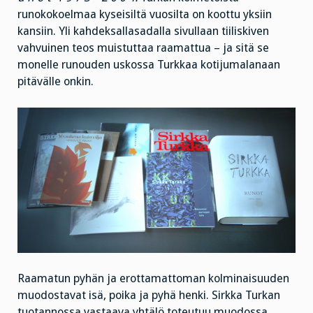
runokokoelmaa kyseisiltä vuosilta on koottu yksiin
kansiin. Yli kahdeksallasadalla sivullaan tiiliskiven
vahvuinen teos muistuttaa raamattua – ja sitä se
monelle runouden uskossa Turkkaa kotijumalanaan
pitävälle onkin.
Raamatun pyhän ja erottamattoman kolminaisuuden
muodostavat isä, poika ja pyhä henki. Sirkka Turkan
tuotannossa vastaava yhtälö toteutuu muodossa