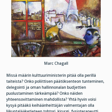
Marc Chagall
Missä määrin kulttuuriministerin pitää olla perillä
taiteista? Onko poliittisen päätöksenteon tunteminen,
delegointi ja oman hallinnonalan budjettien
puolustaminen tärkeämpää? Onko näiden
yhteensovittaminen mahdollista? Yhtä hyvin voisi
kysyä pitääkö keihäänheittäjän valmentajan olla
liikuntalääketieteen tohtori, kirurgi, fysioterapeutti,