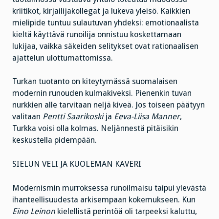
kriitikot, kirjailijakollegat ja lukeva yleisö. Kaikkien
mielipide tuntuu sulautuvan yhdeksi: emotionaalista
kieltä käyttävä runoilija onnistuu koskettamaan
lukijaa, vaikka säkeiden selitykset ovat rationaalisen
ajattelun ulottumattomissa.
Turkan tuotanto on kiteytymässä suomalaisen
modernin runouden kulmakiveksi. Pienenkin tuvan
nurkkien alle tarvitaan neljä kiveä. Jos toiseen päätyyn
valitaan
Pentti Saarikoski
ja
Eeva-Liisa Manner
,
Turkka voisi olla kolmas. Neljännestä pitäisikin
keskustella pidempään.
SIELUN VELI JA KUOLEMAN KAVERI
Modernismin murroksessa runoilmaisu taipui ylevästä
ihanteellisuudesta arkisempaan kokemukseen. Kun
Eino Leinon
kielellistä perintöä oli tarpeeksi kaluttu,