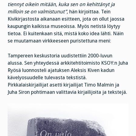
tiennyt oikein mitään, kuka sen on kehittänyt ja
milloin se on valmistunut”,
hän kirjoittaa. Tein
Kivikirjastosta aikanaan esitteen, jota on ollut jaossa
kaupungin kaikissa museoissa. Myös netistä löytyy
tietoa. Ei kuitenkaan sitä, mistä koko idea lähti. Näin
se muutamaan virkkeeseen puristettuna meni:
Tampereen keskustoria uudistettiin 2000-luvun
alussa. Sen yhteydessä arkkitehtitoimisto KSOY:n Juha
Ryösä luonnosteli ajatuksen Aleksis Kiven kadun
kävelyosuudelle tulevasta tekstistä.
Pirkkalaiskirjailijat asetti kirjailijat Timo Malmin ja
Juha Siron pohtimaan valittavia kirjailijoita ja tekstejä.