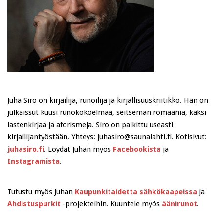
Juha Siro on kirjailija, runoilija ja kirjallisuuskriitikko. Hän on
julkaissut kuusi runokokoelmaa, seitsemän romaania, kaksi
lastenkirjaa ja aforismeja. Siro on palkittu useasti
kirjailijantyöstään. Yhteys: juhasiro@saunalahti.fi. Kotisivut:
juhasiro.fi
. Löydät Juhan myös
Facebookista
ja
Instagramista
.
Tutustu myös Juhan
Kaupunkitaidetta sähkökaapeissa
ja
Ahdistuspurkit
-projekteihin. Kuuntele myös
äänirunot
.