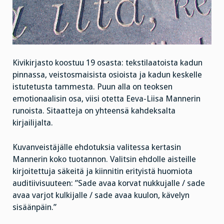
Kivikirjasto koostuu 19 osasta: tekstilaatoista kadun
pinnassa, veistosmaisista osioista ja kadun keskelle
istutetusta tammesta. Puun alla on teoksen
emotionaalisin osa, viisi otetta Eeva-Liisa Mannerin
runoista. Sitaatteja on yhteensä kahdeksalta
kirjailijalta.
Kuvanveistäjälle ehdotuksia valitessa kertasin
Mannerin koko tuotannon. Valitsin ehdolle aisteille
kirjoitettuja säkeitä ja kiinnitin erityistä huomiota
auditiivisuuteen: ”Sade avaa korvat nukkujalle / sade
avaa varjot kulkijalle / sade avaa kuulon, kävelyn
sisäänpäin.”