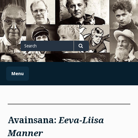
Skip
to
content
Search
for
Search
Menu
Avainsana:
Eeva-Liisa
Manner