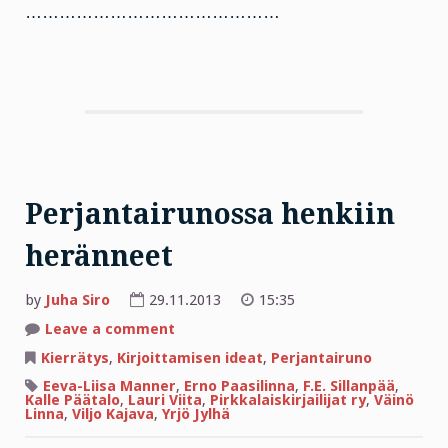
………………………………………
Perjantairunossa henkiin
heränneet
by
Juha Siro
29.11.2013
15:35
on
Leave a comment
Perjantairunossa
henkiin
Kierrätys
,
Kirjoittamisen ideat
,
Perjantairuno
heränneet
Eeva-Liisa Manner
,
Erno Paasilinna
,
F.E. Sillanpää
,
Kalle Päätalo
,
Lauri Viita
,
Pirkkalaiskirjailijat ry
,
Väinö
Linna
,
Viljo Kajava
,
Yrjö Jylhä