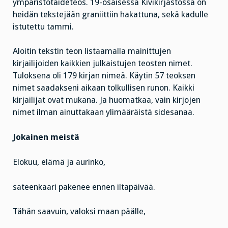
ympäristötaideteos. 19-osaisessa Kivikirjastossa on
heidän tekstejään graniittiin hakattuna, sekä kadulle
istutettu tammi.
Aloitin tekstin teon listaamalla mainittujen
kirjailijoiden kaikkien julkaistujen teosten nimet.
Tuloksena oli 179 kirjan nimeä. Käytin 57 teoksen
nimet saadakseni aikaan tolkullisen runon. Kaikki
kirjailijat ovat mukana. Ja huomatkaa, vain kirjojen
nimet ilman ainuttakaan ylimääräistä sidesanaa.
Jokainen meistä
Elokuu, elämä ja aurinko,
sateenkaari pakenee ennen iltapäivää.
Tähän saavuin, valoksi maan päälle,