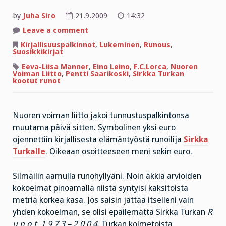
by
Juha Siro
21.9.2009
14:32
on
Leave a comment
RUNOILIJAN
PALKINNOKSI
Kirjallisuuspalkinnot
,
Lukeminen
,
Runous
,
RIITTÄÄ
Suosikkikirjat
YKSI
EURO
Eeva-Liisa Manner
,
Eino Leino
,
F.C.Lorca
,
Nuoren
Voiman Liitto
,
Pentti Saarikoski
,
Sirkka Turkan
kootut runot
Nuoren voiman liitto jakoi tunnustuspalkintonsa
muutama päivä sitten. Symbolinen yksi euro
ojennettiin kirjallisesta elämäntyöstä runoilija
Sirkka
Turkalle
. Oikeaan osoitteeseen meni sekin euro.
Silmäilin aamulla runohyllyäni. Noin äkkiä arvioiden
kokoelmat pinoamalla niistä syntyisi kaksitoista
metriä korkea kasa. Jos saisin jättää itselleni vain
yhden kokoelman, se olisi epäilemättä Sirkka Turkan
R
u n o t 1 9 7 3 – 2 0 0 4.
Turkan kolmetoista