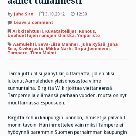
äänet tuhannesti
by
Juha Siro
3.10.2012
12:30
on
Leave a comment
Pienet
peilit
Arkkitehtuuri
,
Kuvataiteilijat
,
Runous
,
taittavat
Unohdettujen runojen klinikka
,
Ympäristö
äänet
tuhannesti
Aamulehti
,
Eeva-Liisa Manner
,
Juha Ryösä
,
Juha
Siro
,
Kivikirjasto
,
Mikko Närhi
,
Sirpa Joenniemi
,
Tampere
,
Timo Malmi
Tämä juttu olisi jäänyt kirjoittamatta, jollen olisi
lukenut Aamulehden yleisönosastoa viime
sunnuntaina. Birgitta W. kirjoittaa viettäneensä
Tampereella elämänsä parhaan vuoden, mutta on nyt
muuttamassa Espooseen.
Birgitta kehuu kaupungin luonnon, ihmiset ja palvelut
monin tavoin. Hän ihmettelee vain miksi Tampere ei
hyödynnä paremmin Suomen parhaimman kaupungin