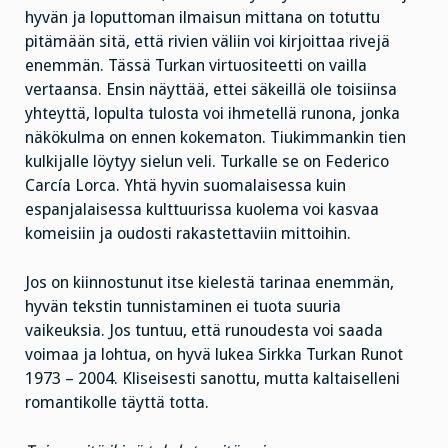
hyvän ja loputtoman ilmaisun mittana on totuttu
pitämään sitä, että rivien väliin voi kirjoittaa rivejä
enemmän. Tässä Turkan virtuositeetti on vailla
vertaansa. Ensin näyttää, ettei säkeillä ole toisiinsa
yhteyttä, lopulta tulosta voi ihmetellä runona, jonka
näkökulma on ennen kokematon. Tiukimmankin tien
kulkijalle löytyy sielun veli. Turkalle se on Federico
Carcía Lorca. Yhtä hyvin suomalaisessa kuin
espanjalaisessa kulttuurissa kuolema voi kasvaa
komeisiin ja oudosti rakastettaviin mittoihin.
Jos on kiinnostunut itse kielestä tarinaa enemmän,
hyvän tekstin tunnistaminen ei tuota suuria
vaikeuksia. Jos tuntuu, että runoudesta voi saada
voimaa ja lohtua, on hyvä lukea Sirkka Turkan Runot
1973 – 2004. Kliseisesti sanottu, mutta kaltaiselleni
romantikolle täyttä totta.