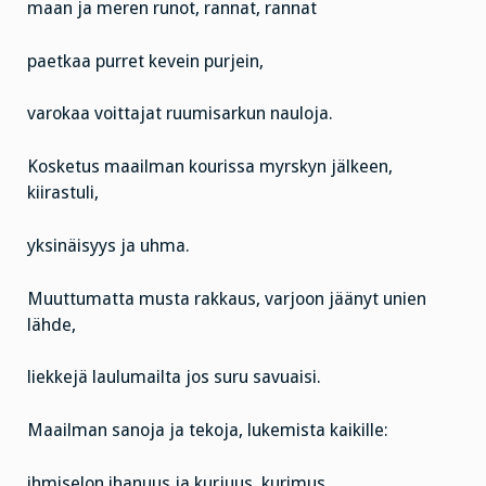
maan ja meren runot, rannat, rannat
paetkaa purret kevein purjein,
varokaa voittajat ruumisarkun nauloja.
Kosketus maailman kourissa myrskyn jälkeen,
kiirastuli,
yksinäisyys ja uhma.
Muuttumatta musta rakkaus, varjoon jäänyt unien
lähde,
liekkejä laulumailta jos suru savuaisi.
Maailman sanoja ja tekoja, lukemista kaikille:
ihmiselon ihanuus ja kurjuus, kurimus