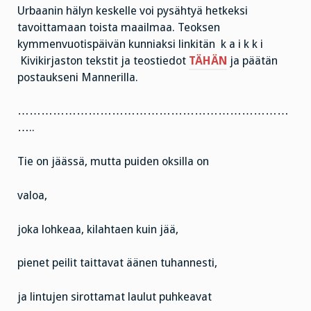
Urbaanin hälyn keskelle voi pysähtyä hetkeksi
tavoittamaan toista maailmaa. Teoksen
kymmenvuotispäivän kunniaksi linkitän k a i k k i
Kivikirjaston tekstit ja teostiedot
TÄHÄN
ja päätän
postaukseni Mannerilla.
……………………………………………………………
…..
Tie on jäässä, mutta puiden oksilla on
valoa,
joka lohkeaa, kilahtaen kuin jää,
pienet peilit taittavat äänen tuhannesti,
ja lintujen sirottamat laulut puhkeavat