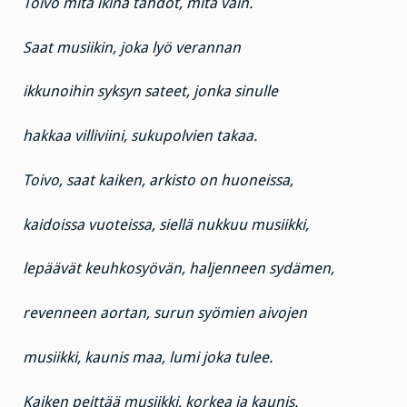
Toivo mitä ikinä tahdot, mitä vain.
Saat musiikin, joka lyö verannan
ikkunoihin syksyn sateet, jonka sinulle
hakkaa villiviini, sukupolvien takaa.
Toivo, saat kaiken, arkisto on huoneissa,
kaidoissa vuoteissa, siellä nukkuu musiikki,
lepäävät keuhkosyövän, haljenneen sydämen,
revenneen aortan, surun syömien aivojen
musiikki, kaunis maa, lumi joka tulee.
Kaiken peittää musiikki, korkea ja kaunis.