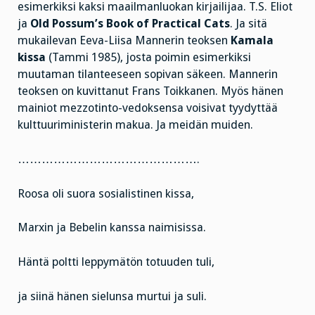
esimerkiksi kaksi maailmanluokan kirjailijaa. T.S. Eliot
ja
Old Possum’s Book of Practical Cats
. Ja sitä
mukailevan Eeva-Liisa Mannerin teoksen
Kamala
kissa
(Tammi 1985), josta poimin esimerkiksi
muutaman tilanteeseen sopivan säkeen. Mannerin
teoksen on kuvittanut Frans Toikkanen. Myös hänen
mainiot mezzotinto-vedoksensa voisivat tyydyttää
kulttuuriministerin makua. Ja meidän muiden.
……………………………………….
Roosa oli suora sosialistinen kissa,
Marxin ja Bebelin kanssa naimisissa.
Häntä poltti leppymätön totuuden tuli,
ja siinä hänen sielunsa murtui ja suli.