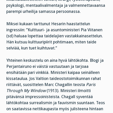
psykologi, mentaalivalmentaja ja valmennettavaansa
parempi urheilija samassa persoonassa.
Miksei kukaan tarttunut Hesarin haastattelun
ingressiin: ”Kulttuuri- ja asuntoministeri Pia Viitanen
(sd) haluaa lopettaa taidelajien vastakkainasettelun.
Hän kutsuu kulttuuripiirit pohtimaan, miten taide
selviää, kun tuet kuihtuvat.”
Yhteinen keskustelu on aina hyvä lähtökohta. Blogi ja
Perjantairuno ei väistä vastuutaan ja tarjoaa
ensihätään pari vinkkiä. Ministeri kaipaa seinälleen
kissataulua. Jos Valtion taideostotoimikunnan rahat
riittävät, suosittelen Marc Chagallin teosta
Paris
Through My Window
(1913). Ministeri ilmoitti
pitävänsä impressoinisteista. Chagall syventää
lähtökohtaa surrealismin ja fauvismin suuntaan. Teos
on saatavissa nettikaupasta myös julisteena hintaan