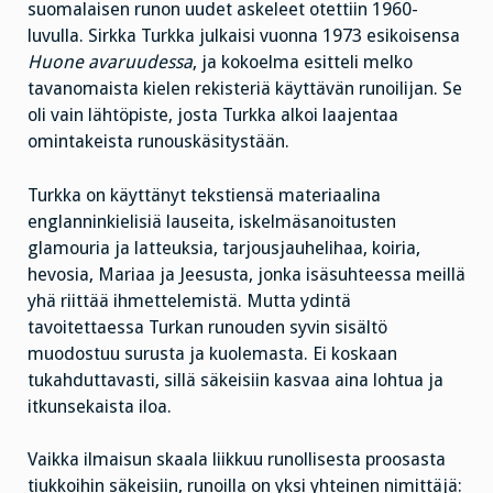
suomalaisen runon uudet askeleet otettiin 1960-
luvulla. Sirkka Turkka julkaisi vuonna 1973 esikoisensa
Huone avaruudessa
, ja kokoelma esitteli melko
tavanomaista kielen rekisteriä käyttävän runoilijan. Se
oli vain lähtöpiste, josta Turkka alkoi laajentaa
omintakeista runouskäsitystään.
Turkka on käyttänyt tekstiensä materiaalina
englanninkielisiä lauseita, iskelmäsanoitusten
glamouria ja latteuksia, tarjousjauhelihaa, koiria,
hevosia, Mariaa ja Jeesusta, jonka isäsuhteessa meillä
yhä riittää ihmettelemistä. Mutta ydintä
tavoitettaessa Turkan runouden syvin sisältö
muodostuu surusta ja kuolemasta. Ei koskaan
tukahduttavasti, sillä säkeisiin kasvaa aina lohtua ja
itkunsekaista iloa.
Vaikka ilmaisun skaala liikkuu runollisesta proosasta
tiukkoihin säkeisiin, runoilla on yksi yhteinen nimittäjä: