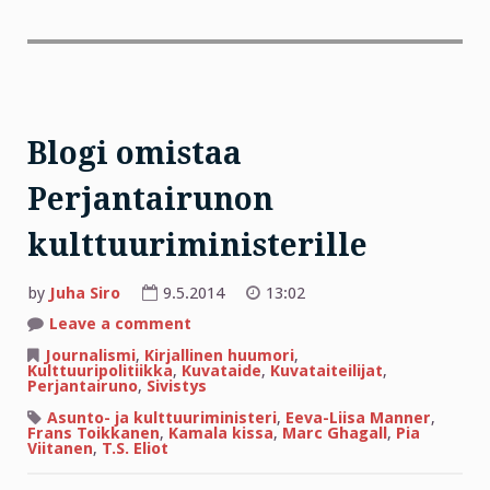
Blogi omistaa
Perjantairunon
kulttuuriministerille
by
Juha Siro
9.5.2014
13:02
on
Leave a comment
Blogi
omistaa
Journalismi
,
Kirjallinen huumori
,
Perjantairunon
Kulttuuripolitiikka
,
Kuvataide
,
Kuvataiteilijat
,
kulttuuriministerille
Perjantairuno
,
Sivistys
Asunto- ja kulttuuriministeri
,
Eeva-Liisa Manner
,
Frans Toikkanen
,
Kamala kissa
,
Marc Ghagall
,
Pia
Viitanen
,
T.S. Eliot