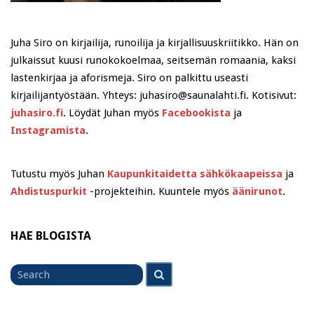
Juha Siro on kirjailija, runoilija ja kirjallisuuskriitikko. Hän on
julkaissut kuusi runokokoelmaa, seitsemän romaania, kaksi
lastenkirjaa ja aforismeja. Siro on palkittu useasti
kirjailijantyöstään. Yhteys: juhasiro@saunalahti.fi. Kotisivut:
juhasiro.fi
. Löydät Juhan myös
Facebookista
ja
Instagramista
.
Tutustu myös Juhan
Kaupunkitaidetta sähkökaapeissa
ja
Ahdistuspurkit
-projekteihin. Kuuntele myös
äänirunot
.
HAE BLOGISTA
Search
Search
for