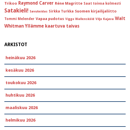
Raymond Carver
Trikoo
Réne Magritte
Saat toivoa kolmesti
Satakieli!
Suomen kirjailijaliitto
Sirkka Turkka
Savukeidas
Walt
Vapaa pudotus
Tommi Melender
Viggo Wallensköld
Viljo Kajava
Whitman
Yllämme kaartuva taivas
ARKISTOT
heinäkuu 2026
kesäkuu 2026
toukokuu 2026
huhtikuu 2026
maaliskuu 2026
helmikuu 2026