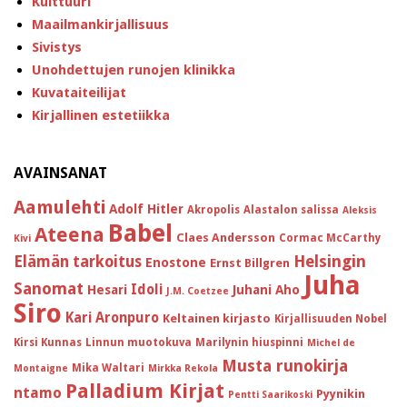
Kulttuuri
Maailmankirjallisuus
Sivistys
Unohdettujen runojen klinikka
Kuvataiteilijat
Kirjallinen estetiikka
AVAINSANAT
Aamulehti
Adolf Hitler
Akropolis
Alastalon salissa
Aleksis
Babel
Ateena
Claes Andersson
Cormac McCarthy
Kivi
Helsingin
Elämän tarkoitus
Enostone
Ernst Billgren
Juha
Sanomat
Idoli
Hesari
Juhani Aho
J.M. Coetzee
Siro
Kari Aronpuro
Keltainen kirjasto
Kirjallisuuden Nobel
Kirsi Kunnas
Linnun muotokuva
Marilynin hiuspinni
Michel de
Musta runokirja
Mika Waltari
Montaigne
Mirkka Rekola
Palladium Kirjat
ntamo
Pyynikin
Pentti Saarikoski