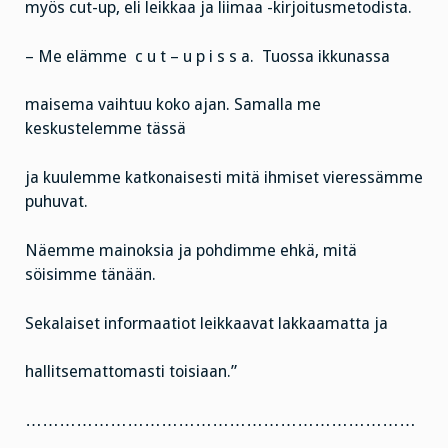
myös cut-up, eli leikkaa ja liimaa -kirjoitusmetodista.
– Me elämme c u t – u p i s s a. Tuossa ikkunassa
maisema vaihtuu koko ajan. Samalla me
keskustelemme tässä
ja kuulemme katkonaisesti mitä ihmiset vieressämme
puhuvat.
Näemme mainoksia ja pohdimme ehkä, mitä
söisimme tänään.
Sekalaiset informaatiot leikkaavat lakkaamatta ja
hallitsemattomasti toisiaan.”
……………………………………………………………
………………………