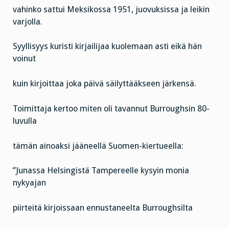
vahinko sattui Meksikossa 1951, juovuksissa ja leikin
varjolla.
Syyllisyys kuristi kirjailijaa kuolemaan asti eikä hän
voinut
kuin kirjoittaa joka päivä säilyttääkseen järkensä.
Toimittaja kertoo miten oli tavannut Burroughsin 80-
luvulla
tämän ainoaksi jääneellä Suomen-kiertueella:
”Junassa Helsingistä Tampereelle kysyin monia
nykyajan
piirteitä kirjoissaan ennustaneelta Burroughsilta