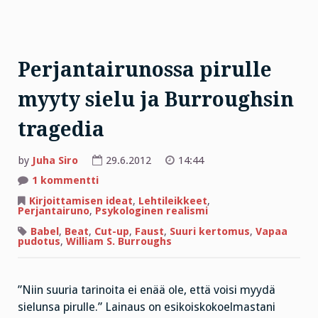
Perjantairunossa pirulle
myyty sielu ja Burroughsin
tragedia
by
Juha Siro
29.6.2012
14:44
artikkeliin
1 kommentti
Perjantairunossa
pirulle
Kirjoittamisen ideat
,
Lehtileikkeet
,
myyty
Perjantairuno
,
Psykologinen realismi
sielu
ja
Babel
,
Beat
,
Cut-up
,
Faust
,
Suuri kertomus
,
Vapaa
Burroughsin
pudotus
,
William S. Burroughs
tragedia
”Niin suuria tarinoita ei enää ole, että voisi myydä
sielunsa pirulle.” Lainaus on esikoiskokoelmastani