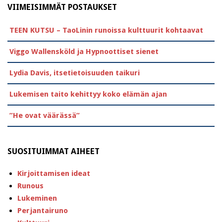
VIIMEISIMMÄT POSTAUKSET
TEEN KUTSU – TaoLinin runoissa kulttuurit kohtaavat
Viggo Wallensköld ja Hypnoottiset sienet
Lydia Davis, itsetietoisuuden taikuri
Lukemisen taito kehittyy koko elämän ajan
”He ovat väärässä”
SUOSITUIMMAT AIHEET
Kirjoittamisen ideat
Runous
Lukeminen
Perjantairuno