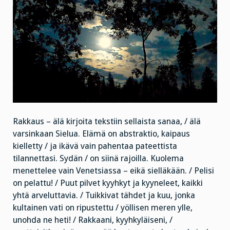
Rakkaus – älä kirjoita tekstiin sellaista sanaa, / älä
varsinkaan Sielua. Elämä on abstraktio, kaipaus
kielletty / ja ikävä vain pahentaa pateettista
tilannettasi. Sydän / on siinä rajoilla. Kuolema
menettelee vain Venetsiassa – eikä sielläkään. / Pelisi
on pelattu! / Puut pilvet kyyhkyt ja kyyneleet, kaikki
yhtä arveluttavia. / Tuikkivat tähdet ja kuu, jonka
kultainen vati on ripustettu / yöllisen meren ylle,
unohda ne heti! / Rakkaani, kyyhkyläiseni, /