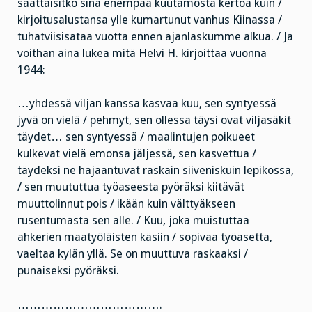
saattaisitko sinä enempää kuutamosta kertoa kuin /
kirjoitusalustansa ylle kumartunut vanhus Kiinassa /
tuhatviisisataa vuotta ennen ajanlaskumme alkua. / Ja
voithan aina lukea mitä Helvi H. kirjoittaa vuonna
1944:
…yhdessä viljan kanssa kasvaa kuu, sen syntyessä
jyvä on vielä / pehmyt, sen ollessa täysi ovat viljasäkit
täydet… sen syntyessä / maalintujen poikueet
kulkevat vielä emonsa jäljessä, sen kasvettua /
täydeksi ne hajaantuvat raskain siiveniskuin lepikossa,
/ sen muututtua työaseesta pyöräksi kiitävät
muuttolinnut pois / ikään kuin välttyäkseen
rusentumasta sen alle. / Kuu, joka muistuttaa
ahkerien maatyöläisten käsiin / sopivaa työasetta,
vaeltaa kylän yllä. Se on muuttuva raskaaksi /
punaiseksi pyöräksi.
……………………………….