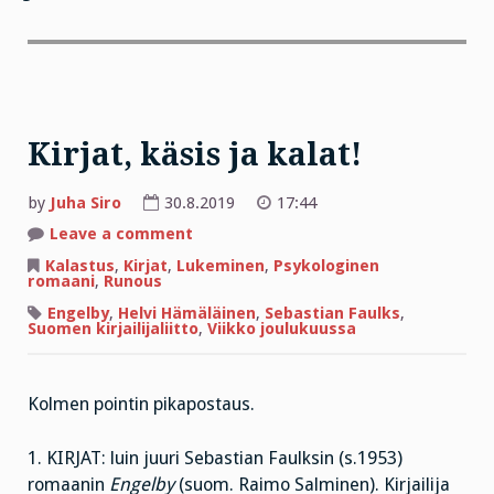
Kirjat, käsis ja kalat!
by
Juha Siro
30.8.2019
17:44
on
Leave a comment
Kirjat,
käsis
Kalastus
,
Kirjat
,
Lukeminen
,
Psykologinen
ja
romaani
,
Runous
kalat!
Engelby
,
Helvi Hämäläinen
,
Sebastian Faulks
,
Suomen kirjailijaliitto
,
Viikko joulukuussa
Kolmen pointin pikapostaus.
1. KIRJAT: luin juuri Sebastian Faulksin (s.1953)
romaanin
Engelby
(suom. Raimo Salminen). Kirjailija