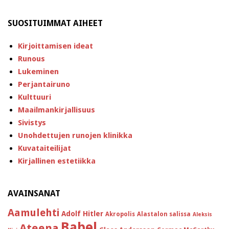
SUOSITUIMMAT AIHEET
Kirjoittamisen ideat
Runous
Lukeminen
Perjantairuno
Kulttuuri
Maailmankirjallisuus
Sivistys
Unohdettujen runojen klinikka
Kuvataiteilijat
Kirjallinen estetiikka
AVAINSANAT
Aamulehti
Adolf Hitler
Akropolis
Alastalon salissa
Aleksis
Babel
Ateena