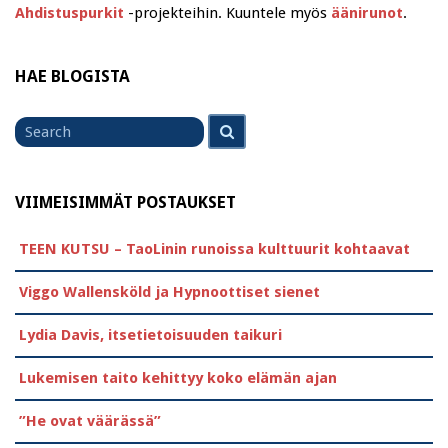
Ahdistuspurkit
-projekteihin. Kuuntele myös
äänirunot
.
HAE BLOGISTA
Search
Search
for
VIIMEISIMMÄT POSTAUKSET
TEEN KUTSU – TaoLinin runoissa kulttuurit kohtaavat
Viggo Wallensköld ja Hypnoottiset sienet
Lydia Davis, itsetietoisuuden taikuri
Lukemisen taito kehittyy koko elämän ajan
”He ovat väärässä”