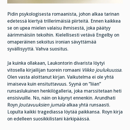
Pidin psykologisesta romaanista, johon alkaa tarinan
edetessä kiertyä trillerimäisiä piirteitä. Ennen kaikkea
se on upea mielen valaisu ihmisestä, joka päätyy
äärimmäisiin tekoihin. Kielellisesti vetävä Engelby on
omaperäinen sekoitus ironian sävyttämää
syvällisyyttä. Vahva suositus.
Ja kuinka ollakaan, Laukontorin divarista löytyi
vitosella kirjailijan tuorein romaani
Viikko joulukuussa
.
Olen vasta aloittanut kirjan. Vaikutelma ei ole yhtä
imaiseva kuin ensituttavuus. Syynä on ”liian”
runsaslukuinen henkilögalleria, joka marssitetaan heti
ensisivuille. No, näin on käynyt ennenkin. Arundhati
Royn
Joutavuuksien jumala
alkaa yhtä runsaasti.
Lopulta kaikki tragediassa löytää paikkansa. Royn kirja
on edelleen suosikkilistani kärkipäässä.