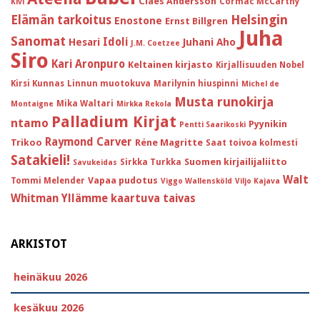
Claes Andersson
Cormac McCarthy
Kivi
Helsingin
Elämän tarkoitus
Enostone
Ernst Billgren
Juha
Sanomat
Idoli
Hesari
Juhani Aho
J.M. Coetzee
Siro
Kari Aronpuro
Keltainen kirjasto
Kirjallisuuden Nobel
Kirsi Kunnas
Linnun muotokuva
Marilynin hiuspinni
Michel de
Musta runokirja
Mika Waltari
Montaigne
Mirkka Rekola
Palladium Kirjat
ntamo
Pyynikin
Pentti Saarikoski
Raymond Carver
Trikoo
Réne Magritte
Saat toivoa kolmesti
Satakieli!
Suomen kirjailijaliitto
Sirkka Turkka
Savukeidas
Walt
Vapaa pudotus
Tommi Melender
Viggo Wallensköld
Viljo Kajava
Whitman
Yllämme kaartuva taivas
ARKISTOT
heinäkuu 2026
kesäkuu 2026