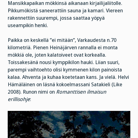
Mansikkapaikan mökkinsä aikanaan kirjailijaliitolle.
Pikkumökistä saneerattiin sauna ja kamari. Viereen
rakennettiin suurempi, jossa saattaa yöpyä
useampikin henki.
Paikka on keskellä ”ei mitään”, Varkaudesta n.70
kilometriä. Pienen Heinäjärven rannalla ei monta
mökkiä ole, joten kalatoiveet ovat korkealla.
Toissakesänä nousi kymppikilon hauki. Liian suuri,
parempi vaihtoehto olisi kymmenen kilon painoista
kalaa. Ahventa ja kuhaa koetetaan kans. Ja vielä. Helvi
Hämäläinen on läsnä kokoelmassani Satakieli (Like
2008). Runon nimi on
Romanttisen ilmaisun
erillisohje
: