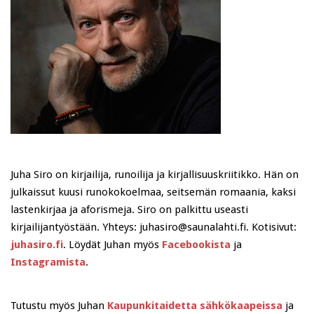
Juha Siro on kirjailija, runoilija ja kirjallisuuskriitikko. Hän on
julkaissut kuusi runokokoelmaa, seitsemän romaania, kaksi
lastenkirjaa ja aforismeja. Siro on palkittu useasti
kirjailijantyöstään. Yhteys: juhasiro@saunalahti.fi. Kotisivut:
juhasiro.fi
. Löydät Juhan myös
Facebookista
ja
Instagramista
.
Tutustu myös Juhan
Kaupunkitaidetta sähkökaapeissa
ja