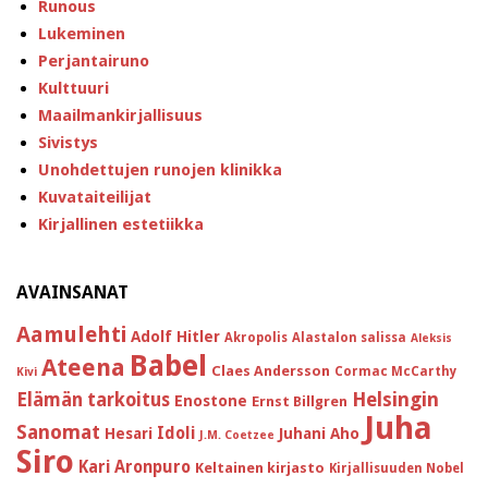
Runous
Lukeminen
Perjantairuno
Kulttuuri
Maailmankirjallisuus
Sivistys
Unohdettujen runojen klinikka
Kuvataiteilijat
Kirjallinen estetiikka
AVAINSANAT
Aamulehti
Adolf Hitler
Akropolis
Alastalon salissa
Aleksis
Babel
Ateena
Claes Andersson
Cormac McCarthy
Kivi
Helsingin
Elämän tarkoitus
Enostone
Ernst Billgren
Juha
Sanomat
Idoli
Hesari
Juhani Aho
J.M. Coetzee
Siro
Kari Aronpuro
Keltainen kirjasto
Kirjallisuuden Nobel