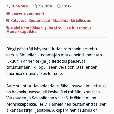
by
Juha Siro
7.6.2018
19:35
on
Leave a comment
Täällä
puhutaan
Kalastus
,
Kustantajat
,
Maailmankirjallisuus
suoraan
Paholaiselle
Helvi Hämäläinen
,
Juha Siro
,
Like kustannus
,
Mansikkapaikka
Blogi päivittää lyhyesti. Uuden romaanin editoitu
versio lähti eilen kustantajan markkinointi-ihmisten
lukuun. Kannen tekijä ja tiedotus pääsevät
tutustumaan liki lopulliseen versioon. Itse lähden
huomisaamuna viikon lomalle.
Auto suuntaa Hevonlahdelle. Sikäli osuva nimi, että se
on hevonkuusessa, eli keskellä ei mitään, korvessa
Varkauden ja Savonlinnan välissä. Mökin nimi on
Mansikkapaikka. Helvi Hämäläinen testamenttasi sen
aikanaan kirjailijaliitolle. Alkuperäinen asumus on