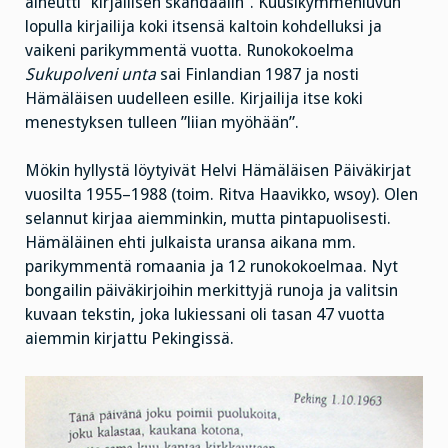
aiheutti ”kirjallisen skandaalin”. Kuusikymmenluvun
lopulla kirjailija koki itsensä kaltoin kohdelluksi ja
vaikeni parikymmentä vuotta. Runokokoelma
Sukupolveni unta
sai Finlandian 1987 ja nosti
Hämäläisen uudelleen esille. Kirjailija itse koki
menestyksen tulleen ”liian myöhään”.
Mökin hyllystä löytyivät Helvi Hämäläisen Päiväkirjat
vuosilta 1955–1988 (toim. Ritva Haavikko, wsoy). Olen
selannut kirjaa aiemminkin, mutta pintapuolisesti.
Hämäläinen ehti julkaista uransa aikana mm.
parikymmentä romaania ja 12 runokokoelmaa. Nyt
bongailin päiväkirjoihin merkittyjä runoja ja valitsin
kuvaan tekstin, joka lukiessani oli tasan 47 vuotta
aiemmin kirjattu Pekingissä.