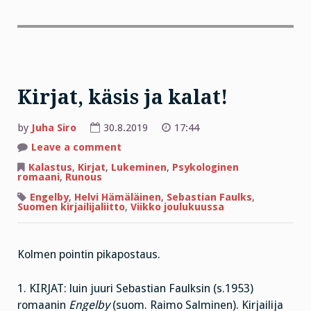
Kirjat, käsis ja kalat!
by
Juha Siro
30.8.2019
17:44
on
Leave a comment
Kirjat,
käsis
Kalastus
,
Kirjat
,
Lukeminen
,
Psykologinen
ja
romaani
,
Runous
kalat!
Engelby
,
Helvi Hämäläinen
,
Sebastian Faulks
,
Suomen kirjailijaliitto
,
Viikko joulukuussa
Kolmen pointin pikapostaus.
1. KIRJAT: luin juuri Sebastian Faulksin (s.1953)
romaanin
Engelby
(suom. Raimo Salminen). Kirjailija