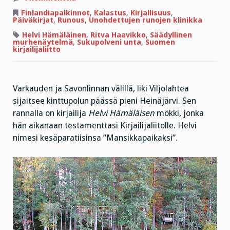
Hauet,
herkkutatit
Finlandiapalkinnot
,
Kalastus
,
Kirjallisuus
,
ja
Päiväkirjat
,
Runous
,
Unohdettujen runojen klinikka
Helvi
Hämäläinen
Helvi Hämäläinen
,
Ritva Haavikko
,
Säädyllinen
murhenäytelmä
,
Sukupolveni unta
,
Suomen
kirjailijaliitto
Varkauden ja Savonlinnan välillä, liki Viljolahtea
sijaitsee kinttupolun päässä pieni Heinäjärvi. Sen
rannalla on kirjailija
Helvi Hämäläisen
mökki, jonka
hän aikanaan testamenttasi Kirjailijaliitolle. Helvi
nimesi kesäparatiisinsa ”Mansikkapaikaksi”.