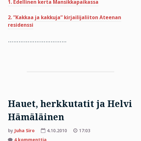
1. Edellinen kerta Mansikkapaikassa
2. ”Kakkaa ja kakkuja” kirjailijaliiton Ateenan
residenssi
……………………………
Hauet, herkkutatit ja Helvi
Hämäläinen
by
Juha Siro
4.10.2010
17:03
artikkeliin
4 kommenttia