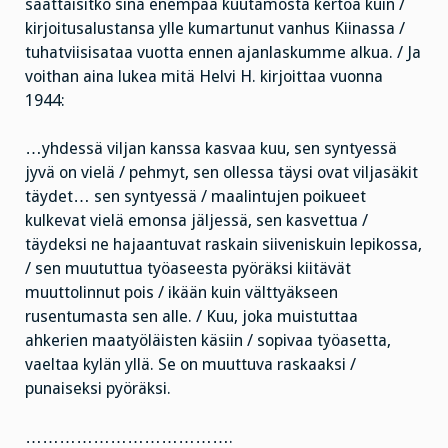
saattaisitko sinä enempää kuutamosta kertoa kuin /
kirjoitusalustansa ylle kumartunut vanhus Kiinassa /
tuhatviisisataa vuotta ennen ajanlaskumme alkua. / Ja
voithan aina lukea mitä Helvi H. kirjoittaa vuonna
1944:
…yhdessä viljan kanssa kasvaa kuu, sen syntyessä
jyvä on vielä / pehmyt, sen ollessa täysi ovat viljasäkit
täydet… sen syntyessä / maalintujen poikueet
kulkevat vielä emonsa jäljessä, sen kasvettua /
täydeksi ne hajaantuvat raskain siiveniskuin lepikossa,
/ sen muututtua työaseesta pyöräksi kiitävät
muuttolinnut pois / ikään kuin välttyäkseen
rusentumasta sen alle. / Kuu, joka muistuttaa
ahkerien maatyöläisten käsiin / sopivaa työasetta,
vaeltaa kylän yllä. Se on muuttuva raskaaksi /
punaiseksi pyöräksi.
……………………………….