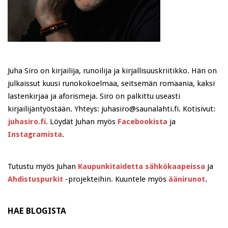
Juha Siro on kirjailija, runoilija ja kirjallisuuskriitikko. Hän on
julkaissut kuusi runokokoelmaa, seitsemän romaania, kaksi
lastenkirjaa ja aforismeja. Siro on palkittu useasti
kirjailijantyöstään. Yhteys: juhasiro@saunalahti.fi. Kotisivut:
juhasiro.fi
. Löydät Juhan myös
Facebookista
ja
Instagramista
.
Tutustu myös Juhan
Kaupunkitaidetta sähkökaapeissa
ja
Ahdistuspurkit
-projekteihin. Kuuntele myös
äänirunot
.
HAE BLOGISTA