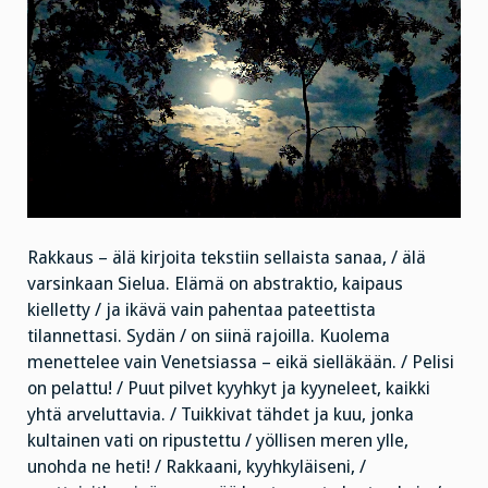
Rakkaus – älä kirjoita tekstiin sellaista sanaa, / älä
varsinkaan Sielua. Elämä on abstraktio, kaipaus
kielletty / ja ikävä vain pahentaa pateettista
tilannettasi. Sydän / on siinä rajoilla. Kuolema
menettelee vain Venetsiassa – eikä sielläkään. / Pelisi
on pelattu! / Puut pilvet kyyhkyt ja kyyneleet, kaikki
yhtä arveluttavia. / Tuikkivat tähdet ja kuu, jonka
kultainen vati on ripustettu / yöllisen meren ylle,
unohda ne heti! / Rakkaani, kyyhkyläiseni, /