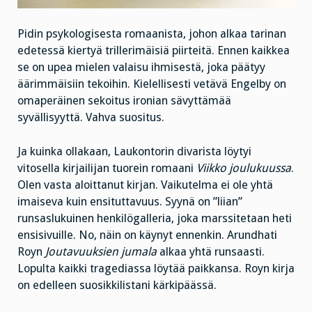
Pidin psykologisesta romaanista, johon alkaa tarinan
edetessä kiertyä trillerimäisiä piirteitä. Ennen kaikkea
se on upea mielen valaisu ihmisestä, joka päätyy
äärimmäisiin tekoihin. Kielellisesti vetävä Engelby on
omaperäinen sekoitus ironian sävyttämää
syvällisyyttä. Vahva suositus.
Ja kuinka ollakaan, Laukontorin divarista löytyi
vitosella kirjailijan tuorein romaani
Viikko joulukuussa
.
Olen vasta aloittanut kirjan. Vaikutelma ei ole yhtä
imaiseva kuin ensituttavuus. Syynä on ”liian”
runsaslukuinen henkilögalleria, joka marssitetaan heti
ensisivuille. No, näin on käynyt ennenkin. Arundhati
Royn
Joutavuuksien jumala
alkaa yhtä runsaasti.
Lopulta kaikki tragediassa löytää paikkansa. Royn kirja
on edelleen suosikkilistani kärkipäässä.