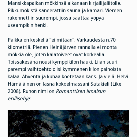
Mansikkapaikan mökkinsä aikanaan kirjailijaliitolle.
Pikkumökistä saneerattiin sauna ja kamari. Viereen
rakennettiin suurempi, jossa saattaa yöpyä
useampikin henki.
Paikka on keskellä ”ei mitään”, Varkaudesta n.70
kilometriä. Pienen Heinäjärven rannalla ei monta
mökkiä ole, joten kalatoiveet ovat korkealla.
Toissakesänä nousi kymppikilon hauki. Liian suuri,
parempi vaihtoehto olisi kymmenen kilon painoista
kalaa. Ahventa ja kuhaa koetetaan kans. Ja vielä. Helvi
Hämäläinen on läsnä kokoelmassani Satakieli (Like
2008). Runon nimi on
Romanttisen ilmaisun
erillisohje
: