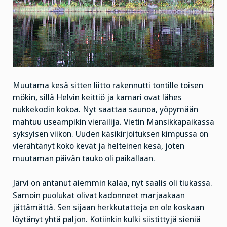
Muutama kesä sitten liitto rakennutti tontille toisen
mökin, sillä Helvin keittiö ja kamari ovat lähes
nukkekodin kokoa. Nyt saattaa saunoa, yöpymään
mahtuu useampikin vierailija. Vietin Mansikkapaikassa
syksyisen viikon. Uuden käsikirjoituksen kimpussa on
vierähtänyt koko kevät ja helteinen kesä, joten
muutaman päivän tauko oli paikallaan.
Järvi on antanut aiemmin kalaa, nyt saalis oli tiukassa.
Samoin puolukat olivat kadonneet marjaakaan
jättämättä. Sen sijaan herkkutatteja en ole koskaan
löytänyt yhtä paljon. Kotiinkin kulki siistittyjä sieniä