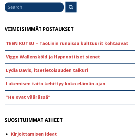
Search
Search
for
VIIMEISIMMÄT POSTAUKSET
TEEN KUTSU – TaoLinin runoissa kulttuurit kohtaavat
Viggo Wallensköld ja Hypnoottiset sienet
Lydia Davis, itsetietoisuuden taikuri
Lukemisen taito kehittyy koko elämän ajan
”He ovat väärässä”
SUOSITUIMMAT AIHEET
Kirjoittamisen ideat