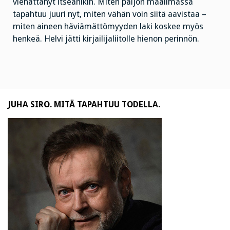
viehättänyt itseänikin. Miten paljon maailmassa
tapahtuu juuri nyt, miten vähän voin siitä aavistaa –
miten aineen häviämättömyyden laki koskee myös
henkeä. Helvi jätti kirjailijaliitolle hienon perinnön.
JUHA SIRO. MITÄ TAPAHTUU TODELLA.