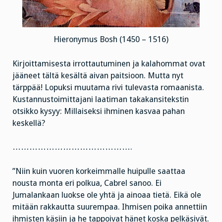
Hieronymus Bosh (1450 – 1516)
Kirjoittamisesta irrottautuminen ja kalahommat ovat
jääneet tältä kesältä aivan paitsioon. Mutta nyt
tärppää! Lopuksi muutama rivi tulevasta romaanista.
Kustannustoimittajani laatiman takakansitekstin
otsikko kysyy: Millaiseksi ihminen kasvaa pahan
keskellä?
…………………………………….
”Niin kuin vuoren korkeimmalle huipulle saattaa
nousta monta eri polkua, Cabrel sanoo. Ei
Jumalankaan luokse ole yhtä ja ainoaa tietä. Eikä ole
mitään rakkautta suurempaa. Ihmisen poika annettiin
ihmisten käsiin ja he tappoivat hänet koska pelkäsivät.