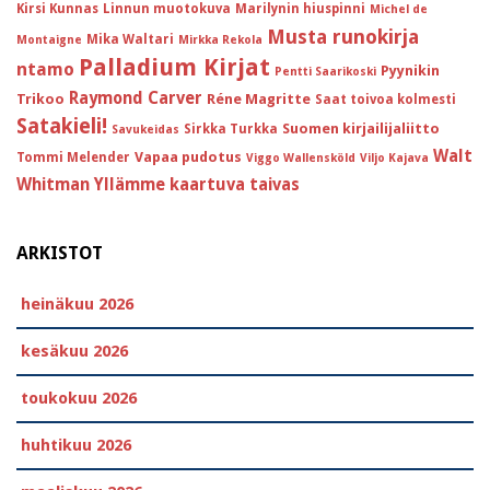
Kirsi Kunnas
Linnun muotokuva
Marilynin hiuspinni
Michel de
Musta runokirja
Mika Waltari
Montaigne
Mirkka Rekola
Palladium Kirjat
ntamo
Pyynikin
Pentti Saarikoski
Raymond Carver
Trikoo
Réne Magritte
Saat toivoa kolmesti
Satakieli!
Suomen kirjailijaliitto
Sirkka Turkka
Savukeidas
Walt
Vapaa pudotus
Tommi Melender
Viggo Wallensköld
Viljo Kajava
Whitman
Yllämme kaartuva taivas
ARKISTOT
heinäkuu 2026
kesäkuu 2026
toukokuu 2026
huhtikuu 2026