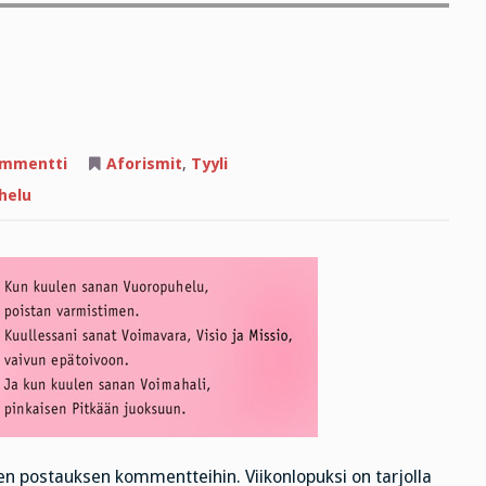
artikkeliin
ommentti
Aforismit
,
Tyyli
Pessimistin
aforismit
helu
n postauksen kommentteihin. Viikonlopuksi on tarjolla