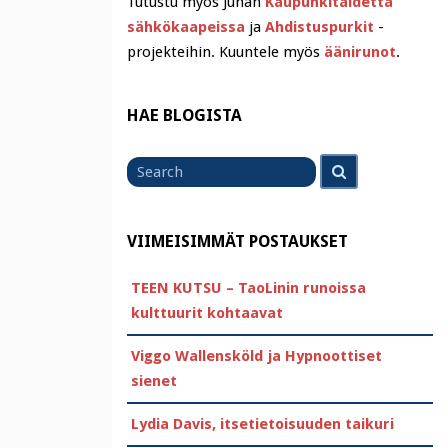
Tutustu myös Juhan
Kaupunkitaidetta
sähkökaapeissa
ja
Ahdistuspurkit
-
projekteihin. Kuuntele myös
äänirunot
.
HAE BLOGISTA
Search
Search
for
VIIMEISIMMÄT POSTAUKSET
TEEN KUTSU – TaoLinin runoissa
kulttuurit kohtaavat
Viggo Wallensköld ja Hypnoottiset
sienet
Lydia Davis, itsetietoisuuden taikuri