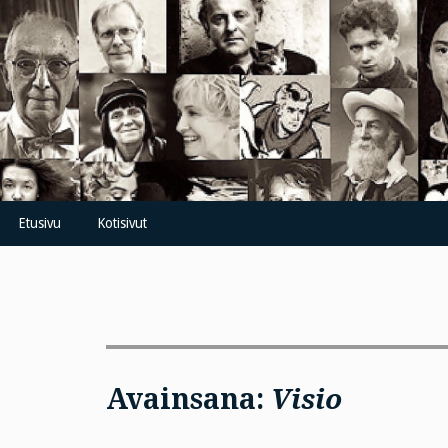
Skip
to
content
Etusivu
Kotisivut
Avainsana:
Visio