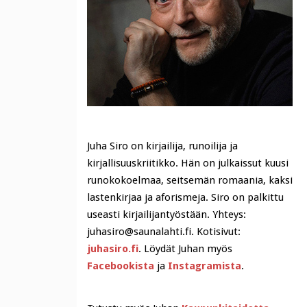
Juha Siro on kirjailija, runoilija ja
kirjallisuuskriitikko. Hän on julkaissut kuusi
runokokoelmaa, seitsemän romaania, kaksi
lastenkirjaa ja aforismeja. Siro on palkittu
useasti kirjailijantyöstään. Yhteys:
juhasiro@saunalahti.fi. Kotisivut:
juhasiro.fi
. Löydät Juhan myös
Facebookista
ja
Instagramista
.