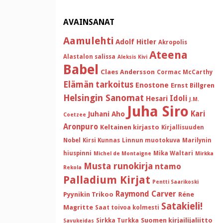
AVAINSANAT
Aamulehti
Adolf Hitler
Akropolis
Ateena
Alastalon salissa
Aleksis Kivi
Babel
Claes Andersson
Cormac McCarthy
Elämän tarkoitus
Enostone
Ernst Billgren
Helsingin Sanomat
Idoli
Hesari
J.M.
Juha Siro
Kari
Juhani Aho
Coetzee
Aronpuro
Keltainen kirjasto
Kirjallisuuden
Nobel
Kirsi Kunnas
Linnun muotokuva
Marilynin
hiuspinni
Mika Waltari
Michel de Montaigne
Mirkka
Musta runokirja
ntamo
Rekola
Palladium Kirjat
Pentti Saarikoski
Raymond Carver
Pyynikin Trikoo
Réne
Satakieli!
Magritte
Saat toivoa kolmesti
Suomen kirjailijaliitto
Sirkka Turkka
Savukeidas