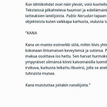
Kun lähtökohdat ovat näin ylevät, voisi kuvitella,
Teksteissä pilkahteleva huumori ja edellämainitt
latteuksien latelijoista.
Pablo Nerudan
tapaan 
objekteista kuten vaikkapa karhusta, viulusta t
”KANA
Kana on mainio esimerkki siitä, mihin tiivis y
kokonaan lintumaisen keveytensä ja sulonsa. P
makua osoittava iso hattu. Sen harvat hurmoksen
ympyräiset silmänsä kiinni kalvomaisilla luomill
irvikuva, kurkusta leikattu itkuvirsi, jolla se
tuhruista munaa.
Kana muistuttaa joitakin runoilijoita.”