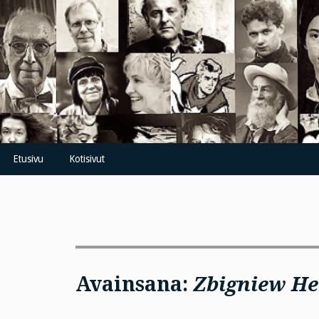
Skip
to
content
Etusivu
Kotisivut
Avainsana:
Zbigniew He