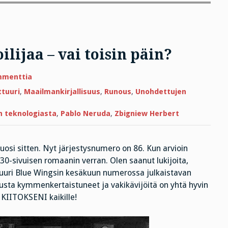
lijaa – vai toisin päin?
artikkeliin
mmenttia
Muistuttaako
kana
ttuuri
,
Maailmankirjallisuus
,
Runous
,
Unohdettujen
runoilijaa
–
vai
n teknologiasta
,
Pablo Neruda
,
Zbigniew Herbert
toisin
päin?
uosi sitten. Nyt järjestysnumero on 86. Kun arvioin
30-sivuisen romaanin verran. Olen saanut lukijoita,
in juuri Blue Wingsin kesäkuun numerossa julkaistavan
usta kymmenkertaistuneet ja vakikävijöitä on yhtä hyvin
 KIITOKSENI kaikille!