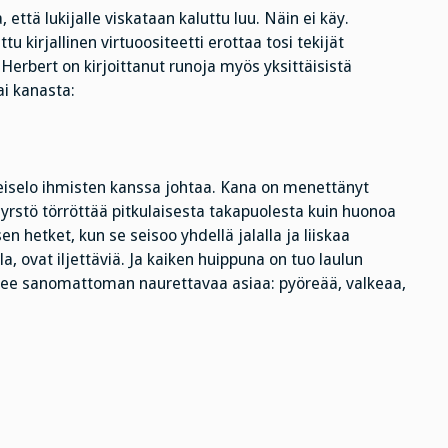
 että lukijalle viskataan kaluttu luu. Näin ei käy.
u kirjallinen virtuoositeetti erottaa tosi tekijät
Herbert on kirjoittanut runoja myös yksittäisistä
ai kanasta:
hteiselo ihmisten kanssa johtaa. Kana on menettänyt
yrstö törröttää pitkulaisesta takapuolesta kuin huonoa
 hetket, kun se seisoo yhdellä jalalla ja liiskaa
a, ovat iljettäviä. Ja kaiken huippuna on tuo laulun
 anelee sanomattoman naurettavaa asiaa: pyöreää, valkeaa,