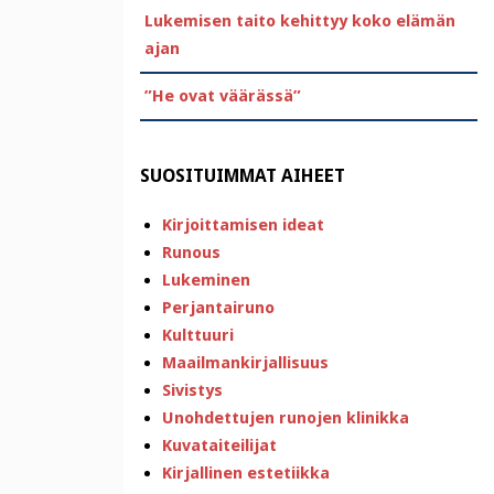
Lukemisen taito kehittyy koko elämän
ajan
”He ovat väärässä”
SUOSITUIMMAT AIHEET
Kirjoittamisen ideat
Runous
Lukeminen
Perjantairuno
Kulttuuri
Maailmankirjallisuus
Sivistys
Unohdettujen runojen klinikka
Kuvataiteilijat
Kirjallinen estetiikka