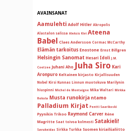
AVAINSANAT
Aamulehti
Adolf Hitler
Akropolis
Ateena
Alastalon salissa
Aleksis Kivi
Babel
Claes Andersson
Cormac McCarthy
Elämän tarkoitus
Enostone
Ernst Billgren
Helsingin Sanomat
Idoli
Hesari
J.M.
Juha Siro
Kari
Juhani Aho
Coetzee
Aronpuro
Keltainen kirjasto
Kirjallisuuden
Nobel
Kirsi Kunnas
Linnun muotokuva
Marilynin
hiuspinni
Mika Waltari
Michel de Montaigne
Mirkka
Musta runokirja
ntamo
Rekola
Palladium Kirjat
Pentti Saarikoski
Raymond Carver
Pyynikin Trikoo
Réne
Satakieli!
Magritte
Saat toivoa kolmesti
Suomen kirjailijaliitto
Sirkka Turkka
Savukeidas