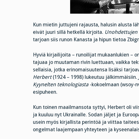
Kun mietin juttujeni rajausta, halusin alusta läh
eivät juuri sillä hetkellä kirjoita.
Unohdettujen r
tarjoan siis runon Kanasta ja hipun tietoa Zbig
Hyviä kirjailijoita – runoilijat mukaanlukien – on
tajuaa jo muutaman rivin luettuaan, vaikka tek
sellaisia, jotka erinomaisuutensa lisäksi tarjo
Herbert
(1924 – 1998) lukeutuu jälkimmäisiin.
Kyynelten teknologiasta
-kokoelmaan (wsoy-nvl
esipuheen.
Kun toinen maailmansota syttyi, Herbert oli vii
ja kuuluu nyt Ukrainalle. Sodan jäljet ja Euroop
usein myös kirjallista perintöä ja viittaa taite
ongelmat laajempaan yhteyteen ja kyseenalaist