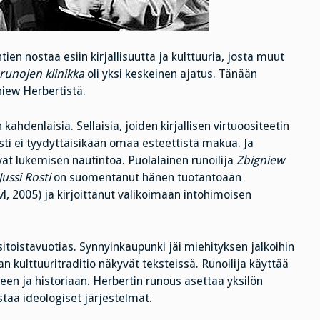
tien nostaa esiin kirjallisuutta ja kulttuuria, josta muut
unojen klinikka
oli yksi keskeinen ajatus. Tänään
niew Herbertistä.
 kahdenlaisia. Sellaisia, joiden kirjallisen virtuoositeetin
sti ei tyydyttäisikään omaa esteettistä makua. Ja
avat lukemisen nautintoa. Puolalainen runoilija
Zbigniew
Jussi Rosti
on suomentanut hänen tuotantoaan
, 2005) ja kirjoittanut valikoimaan intohimoisen
sitoistavuotias. Synnyinkaupunki jäi miehityksen jalkoihin
an kulttuuritraditio näkyvät teksteissä. Runoilija käyttää
eseen ja historiaan. Herbertin runous asettaa yksilön
aa ideologiset järjestelmät.