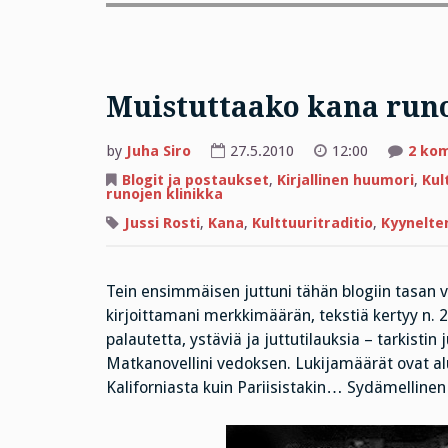
Muistuttaako kana runoi
by
Juha Siro
27.5.2010
12:00
2 ko
Blogit ja postaukset
,
Kirjallinen huumori
,
Kul
runojen klinikka
Jussi Rosti
,
Kana
,
Kulttuuritraditio
,
Kyynelte
Tein ensimmäisen juttuni tähän blogiin tasan v
kirjoittamani merkkimäärän, tekstiä kertyy n. 2
palautetta, ystäviä ja juttutilauksia – tarkist
Matkanovellini vedoksen. Lukijamäärät ovat al
Kaliforniasta kuin Pariisistakin… Sydämellinen