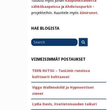
Tutustu myös Juhan
Kaupunkitaidetta
sähkökaapeissa
ja
Ahdistuspurkit
-
projekteihin. Kuuntele myös
äänirunot
.
HAE BLOGISTA
Search
Search
for
VIIMEISIMMÄT POSTAUKSET
TEEN KUTSU – TaoLinin runoissa
kulttuurit kohtaavat
Viggo Wallensköld ja Hypnoottiset
sienet
Lydia Davis, itsetietoisuuden taikuri