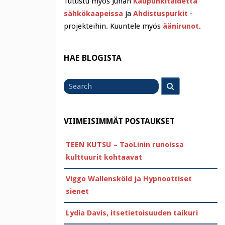
Tutustu myös Juhan
Kaupunkitaidetta
sähkökaapeissa
ja
Ahdistuspurkit
-
projekteihin. Kuuntele myös
äänirunot
.
HAE BLOGISTA
Search
Search
for
VIIMEISIMMÄT POSTAUKSET
TEEN KUTSU – TaoLinin runoissa
kulttuurit kohtaavat
Viggo Wallensköld ja Hypnoottiset
sienet
Lydia Davis, itsetietoisuuden taikuri