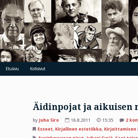
Skip
to
content
Etusivu
Kotisivut
Äidinpojat ja aikuisen
by
Juha Siro
16.8.2011
15:35
2 ko
Esseet
,
Kirjallinen estetiikka
,
Kirjoittamisen 