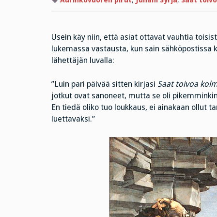
Aurinkovuoren pirut
,
Juhani Syrjä
,
Saat toiv
Usein käy niin, että asiat ottavat vauhtia toisi
lukemassa vastausta, kun sain sähköpostissa k
lähettäjän luvalla:
”Luin pari päivää sitten kirjasi
Saat toivoa kol
jotkut ovat sanoneet, mutta se oli pikemminkin 
En tiedä oliko tuo loukkaus, ei ainakaan ollut 
luettavaksi.”