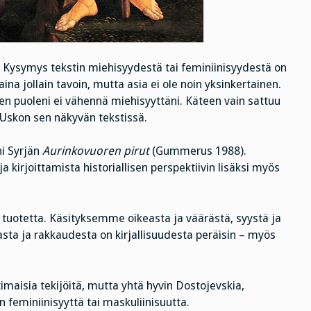
n. Kysymys tekstin miehisyydestä tai feminiinisyydestä on
ina jollain tavoin, mutta asia ei ole noin yksinkertainen.
en puoleni ei vähennä miehisyyttäni. Käteen vain sattuu
skon sen näkyvän tekstissä.
ni Syrjän
Aurinkovuoren pirut
(Gummerus 1988).
ja kirjoittamista historiallisen perspektiivin lisäksi myös
n tuotetta. Käsityksemme oikeasta ja väärästä, syystä ja
sta ja rakkaudesta on kirjallisuudesta peräisin – myös
otimaisia tekijöitä, mutta yhtä hyvin Dostojevskia,
n feminiinisyyttä tai maskuliinisuutta.