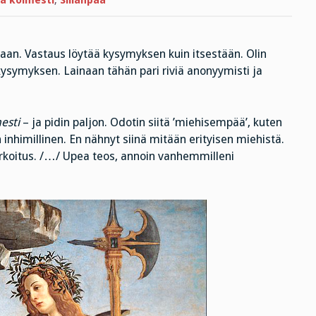
oa kolmesti
,
Sillanpää
idea
staan. Vastaus löytää kysymyksen kuin itsestään. Olin
ysymyksen. Lainaan tähän pari riviä anonyymisti ja
mesti
– ja pidin paljon. Odotin siitä ’miehisempää’, kuten
inhimillinen. En nähnyt siinä mitään erityisen miehistä.
tarkoitus. /…/ Upea teos, annoin vanhemmilleni