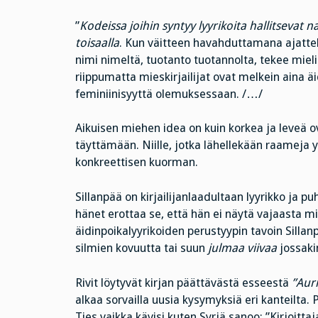
”
Kodeissa joihin syntyy lyyrikoita hallitsevat na
toisaalla
. Kun väitteen havahduttamana ajattele
nimi nimeltä, tuotanto tuotannolta, tekee miel
riippumatta mieskirjailijat ovat melkein aina ä
feminiinisyyttä olemuksessaan. /…/
Aikuisen miehen idea on kuin korkea ja leveä 
täyttämään. Niille, jotka lähellekään raameja
konkreettisen kuorman.
Sillanpää on kirjailijanlaadultaan lyyrikko ja 
hänet erottaa se, että hän ei näytä vajaasta m
äidinpoikalyyrikoiden perustyypin tavoin Sillan
silmien kovuutta tai suun
julmaa viivaa
jossaki
Rivit löytyvät kirjan päättävästä esseestä
”Auri
alkaa sorvailla uusia kysymyksiä eri kanteilta.
Ties vaikka kävisi kuten Syrjä sanoo: ”Kirjoitta