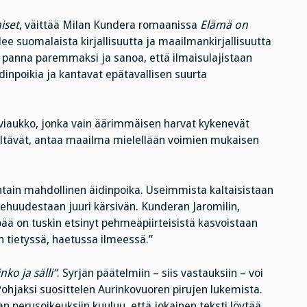
iset
, väittää Milan Kundera romaanissa
Elämä on
e suomalaista kirjallisuutta ja maailmankirjallisuutta
i panna paremmaksi ja sanoa, että ilmaisulajistaan
idinpoikia ja kantavat epätavallisen suurta
oviaukko, jonka vain äärimmäisen harvat kykenevät
 yltävät, antaa maailma mielellään voimien mukaisen
puhtain mahdollinen äidinpoika. Useimmista kaltaisistaan
iehuudestaan juuri kärsivän. Kunderan Jaromilin,
pää on tuskin etsinyt pehmeäpiirteisistä kasvoistaan
n tietyssä, haetussa ilmeessä.”
nko ja sälli”
. Syrjän päätelmiin – siis vastauksiin – voi
 Pohjaksi suosittelen Aurinkovuoren pirujen lukemista.
jan perusoikeuksiin kuuluu, että jokainen teksti löytää