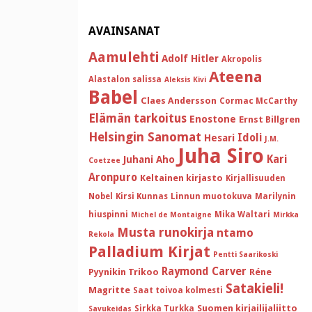
AVAINSANAT
Aamulehti
Adolf Hitler
Akropolis
Ateena
Alastalon salissa
Aleksis Kivi
Babel
Claes Andersson
Cormac McCarthy
Elämän tarkoitus
Enostone
Ernst Billgren
Helsingin Sanomat
Idoli
Hesari
J.M.
Juha Siro
Kari
Juhani Aho
Coetzee
Aronpuro
Keltainen kirjasto
Kirjallisuuden
Nobel
Kirsi Kunnas
Linnun muotokuva
Marilynin
hiuspinni
Mika Waltari
Michel de Montaigne
Mirkka
Musta runokirja
ntamo
Rekola
Palladium Kirjat
Pentti Saarikoski
Raymond Carver
Pyynikin Trikoo
Réne
Satakieli!
Magritte
Saat toivoa kolmesti
Suomen kirjailijaliitto
Sirkka Turkka
Savukeidas