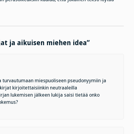
jat ja aikuisen miehen idea”
utua turvautumaan miespuoliseen pseudonyymiin ja
irjat kirjoitettaisiinkin neutraaleilla
irjan lukemisen jälkeen lukija saisi tietää onko
ukokemus?