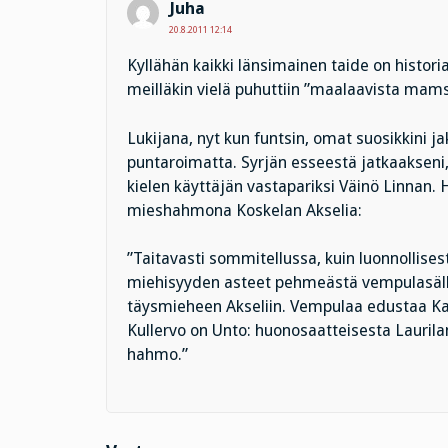
Juha
20.8.2011 12:14
Kyllähän kaikki länsimainen taide on histori
meilläkin vielä puhuttiin ”maalaavista mamse
Lukijana, nyt kun funtsin, omat suosikkini j
puntaroimatta. Syrjän esseestä jatkaakseni,
kielen käyttäjän vastapariksi Väinö Linnan.
mieshahmona Koskelan Akselia:
”Taitavasti sommitellussa, kuin luonnollise
miehisyyden asteet pehmeästä vempulasälli
täysmieheen Akseliin. Vempulaa edustaa Kan
Kullervo on Unto: huonosaatteisesta Laurila
hahmo.”