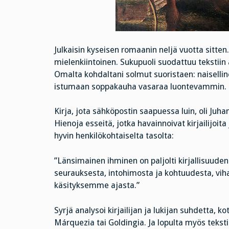
Julkaisin kyseisen romaanin neljä vuotta sitte
mielenkiintoinen. Sukupuoli suodattuu tekstiin a
Omalta kohdaltani solmut suoristaen: naisellin
istumaan soppakauha vasaraa luontevammin. U
Kirja, jota sähköpostin saapuessa luin, oli Juha
Hienoja esseitä, jotka havainnoivat kirjailijoita 
hyvin henkilökohtaiselta tasolta:
”Länsimainen ihminen on paljolti kirjallisuude
seurauksesta, intohimosta ja kohtuudesta, viha
käsityksemme ajasta.”
Syrjä analysoi kirjailijan ja lukijan suhdetta, k
Márquezia tai Goldingia. Ja lopulta myös teksti