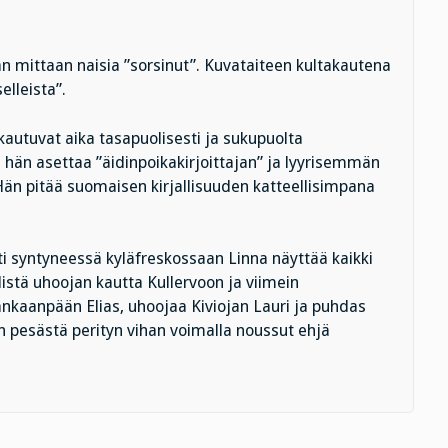
an mittaan naisia ”sorsinut”. Kuvataiteen kultakautena
lleista”.
akautuvat aika tasapuolisesti ja sukupuolta
 hän asettaa ”äidinpoikakirjoittajan” ja lyyrisemmän
 Hän pitää suomaisen kirjallisuuden katteellisimpana
sti syntyneessä kyläfreskossaan Linna näyttää kaikki
stä uhoojan kautta Kullervoon ja viimein
kaanpään Elias, uhoojaa Kiviojan Lauri ja puhdas
n pesästä perityn vihan voimalla noussut ehjä