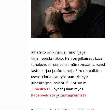
Juha Siro on kirjailija, runoilija ja
kirjallisuuskriitikko. Hän on julkaissut kuusi
runokokoelmaa, seitsemän romaania, kaksi
lastenkirjaa ja aforismeja. Siro on palkittu
useasti kirjailijantyöstään. Yhteys:
juhasiro@saunalahti.fi. Kotisivut:
juhasiro.fi
. Löydät Juhan myös
Facebookista
ja
Instagramista
.