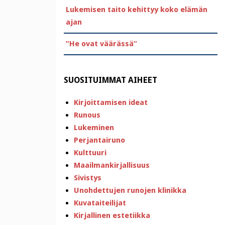
Lukemisen taito kehittyy koko elämän
ajan
”He ovat väärässä”
SUOSITUIMMAT AIHEET
Kirjoittamisen ideat
Runous
Lukeminen
Perjantairuno
Kulttuuri
Maailmankirjallisuus
Sivistys
Unohdettujen runojen klinikka
Kuvataiteilijat
Kirjallinen estetiikka