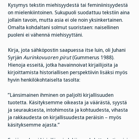
Kysymys tekstin miehisyydestä tai feminiinisyydestä
on mielenkiintoinen. Sukupuoli suodattuu tekstiin aina
jollain tavoin, mutta asia ei ole noin yksinkertainen.
Omalta kohdaltani solmut suoristaen: naisellinen
puoleni ei vähennä miehisyyttäni.
Kirja, jota sähköpostin saapuessa itse luin, oli Juhani
Syrjän
Aurinkovuoren pirut
(Gummerus 1988).
Hienoja esseitä, jotka havainnoivat kirjailijoita ja
kirjoittamista historiallisen perspektiivin lisäksi myös
hyvin henkilökohtaiselta tasolta:
”Länsimainen ihminen on paljolti kirjallisuuden
tuotetta. Käsityksemme oikeasta ja väärästä, syystä
ja seurauksesta, intohimosta ja kohtuudesta, vihasta
ja rakkaudesta on kirjallisuudesta peräisin – myös
käsityksemme ajasta.”