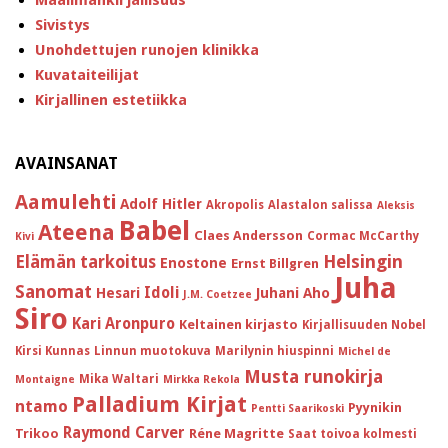
Maailmankirjallisuus
Sivistys
Unohdettujen runojen klinikka
Kuvataiteilijat
Kirjallinen estetiikka
AVAINSANAT
Aamulehti
Adolf Hitler
Akropolis
Alastalon salissa
Aleksis
Babel
Ateena
Claes Andersson
Cormac McCarthy
Kivi
Helsingin
Elämän tarkoitus
Enostone
Ernst Billgren
Juha
Sanomat
Idoli
Hesari
Juhani Aho
J.M. Coetzee
Siro
Kari Aronpuro
Keltainen kirjasto
Kirjallisuuden Nobel
Kirsi Kunnas
Linnun muotokuva
Marilynin hiuspinni
Michel de
Musta runokirja
Mika Waltari
Montaigne
Mirkka Rekola
Palladium Kirjat
ntamo
Pyynikin
Pentti Saarikoski
Raymond Carver
Trikoo
Réne Magritte
Saat toivoa kolmesti