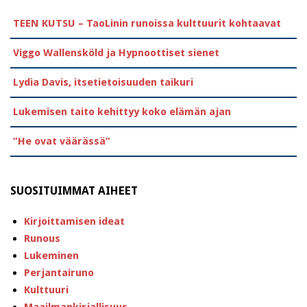
TEEN KUTSU – TaoLinin runoissa kulttuurit kohtaavat
Viggo Wallensköld ja Hypnoottiset sienet
Lydia Davis, itsetietoisuuden taikuri
Lukemisen taito kehittyy koko elämän ajan
”He ovat väärässä”
SUOSITUIMMAT AIHEET
Kirjoittamisen ideat
Runous
Lukeminen
Perjantairuno
Kulttuuri