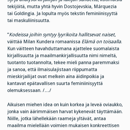
tekijöitä, mutta yhtä hyvin Dostojevskia, Márquezia
tai Goldingia. Ja lopulta myös tekstin feminiinisyyttä
tai maskuliinisuutta.
”
Kodeissa joihin syntyy lyyrikoita hallitsevat naiset
,
väittää Milan Kundera romaanissa
Elämä on toisaalla
.
Kun väitteen havahduttamana ajattelee suomalaista
kirjallisuutta ja maailmankirjallisuutta nimi nimeltä,
tuotanto tuotannolta, tekee mieli panna paremmaksi
ja sanoa, että ilmaisulajistaan riippumatta
mieskirjailijat ovat melkein aina äidinpoikia ja
kantavat epätavallisen suurta feminiinisyyttä
olemuksessaan. /…/
Aikuisen miehen idea on kuin korkea ja leveä oviaukko,
jonka vain äärimmäisen harvat kykenevät täyttämään.
Niille, jotka lähellekään raameja yltävät, antaa
maailma mielellään voimien mukaisen konkreettisen