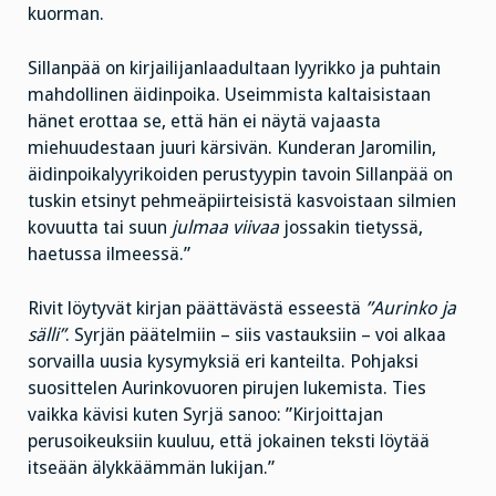
kuorman.
Sillanpää on kirjailijanlaadultaan lyyrikko ja puhtain
mahdollinen äidinpoika. Useimmista kaltaisistaan
hänet erottaa se, että hän ei näytä vajaasta
miehuudestaan juuri kärsivän. Kunderan Jaromilin,
äidinpoikalyyrikoiden perustyypin tavoin Sillanpää on
tuskin etsinyt pehmeäpiirteisistä kasvoistaan silmien
kovuutta tai suun
julmaa viivaa
jossakin tietyssä,
haetussa ilmeessä.”
Rivit löytyvät kirjan päättävästä esseestä
”Aurinko ja
sälli”
. Syrjän päätelmiin – siis vastauksiin – voi alkaa
sorvailla uusia kysymyksiä eri kanteilta. Pohjaksi
suosittelen Aurinkovuoren pirujen lukemista. Ties
vaikka kävisi kuten Syrjä sanoo: ”Kirjoittajan
perusoikeuksiin kuuluu, että jokainen teksti löytää
itseään älykkäämmän lukijan.”