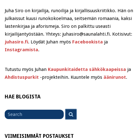
Juha Siro on kirjailija, runoilija ja kirjallisuuskriitikko. Hän on
julkaissut kuusi runokokoelmaa, seitsemän romaania, kaksi
lastenkirjaa ja aforismeja. Siro on palkittu useasti
kirjailijantyöstään. Yhteys: juhasiro@saunalahti.fi. Kotisivut:
juhasiro.fi
. Löydät Juhan myös
Facebookista
ja
Instagramista
.
Tutustu myös Juhan
Kaupunkitaidetta sähkökaapeissa
ja
Ahdistuspurkit
-projekteihin. Kuuntele myös
äänirunot
.
HAE BLOGISTA
Search
Search
for
VIIMEISIMMÄT POSTAUKSET