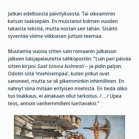
Jatkan edellisestä päivityksestä. Tai oikeammin
katson taaksepäin. En muistanut kolmen vuoden
takaista tekstiä, mutta nostan sen tähän. Sisältö
syventää viiime viikkoisen juttuni teemaa.
Muutamia vuosia sitten sain romaanin julkaisun
jälkeen lukijapalautetta sähköpostiin: ”Luin pari päivää
sitten kirjasi
Saat toivoa kolmesti
– ja pidin paljon.
Odotin siitä ’miehisempää’, kuten jotkut ovat
sanoneet, mutta se oli pikemminkin inhimillinen. En
nähnyt siinä mitään erityisen miehistä. En tiedä oliko
tuo loukkaus, ei ainakaan ollut tarkoitus. /…/ Upea
teos, annoin vanhemmilleni luettavaksi.”