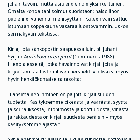
jollain tavoin, mutta asia ei ole noin yksinkertainen.
Omalta kohdaltani solmut suoristaen: naisellinen
puoleni ei vähennä miehisyyttäni. Käteen vain sattuu
istumaan soppakauha vasaraa luontevammin. Uskon
sen näkyvän tekstissä.
Kirja, jota sähköpostin saapuessa luin, oli Juhani
Syrjän
Aurinkovuoren pirut
(Gummerus 1988).
Hienoja esseitä, jotka havainnoivat kirjailijoita ja
kirjoittamista historiallisen perspektiivin lisäksi myös
hyvin henkilökohtaiselta tasolta:
”Länsimainen ihminen on paljolti kirjallisuuden
tuotetta. Käsityksemme oikeasta ja väärästä, syystä
ja seurauksesta, intohimosta ja kohtuudesta, vihasta
ja rakkaudesta on kirjallisuudesta peräisin – myös
käsityksemme ajasta.”
Syrjä analysoi kirjailijan ja lukijan suhdetta, kotimaisia