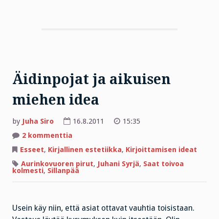
Äidinpojat ja aikuisen
miehen idea
by
Juha Siro
16.8.2011
15:35
artikkeliin
2 kommenttia
Äidinpojat
ja
Esseet
,
Kirjallinen estetiikka
,
Kirjoittamisen ideat
aikuisen
miehen
Aurinkovuoren pirut
,
Juhani Syrjä
,
Saat toivoa
idea
kolmesti
,
Sillanpää
Usein käy niin, että asiat ottavat vauhtia toisistaan.