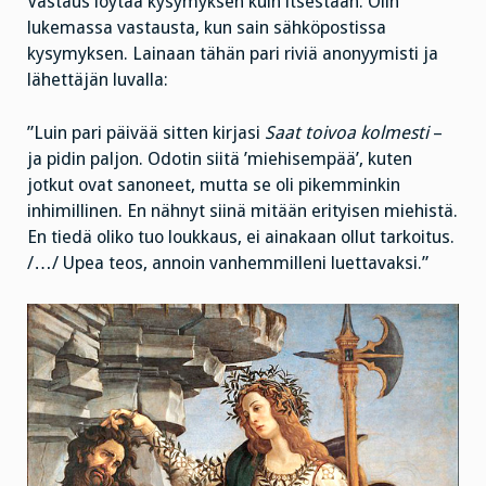
Vastaus löytää kysymyksen kuin itsestään. Olin
lukemassa vastausta, kun sain sähköpostissa
kysymyksen. Lainaan tähän pari riviä anonyymisti ja
lähettäjän luvalla:
”Luin pari päivää sitten kirjasi
Saat toivoa kolmesti
–
ja pidin paljon. Odotin siitä ’miehisempää’, kuten
jotkut ovat sanoneet, mutta se oli pikemminkin
inhimillinen. En nähnyt siinä mitään erityisen miehistä.
En tiedä oliko tuo loukkaus, ei ainakaan ollut tarkoitus.
/…/ Upea teos, annoin vanhemmilleni luettavaksi.”