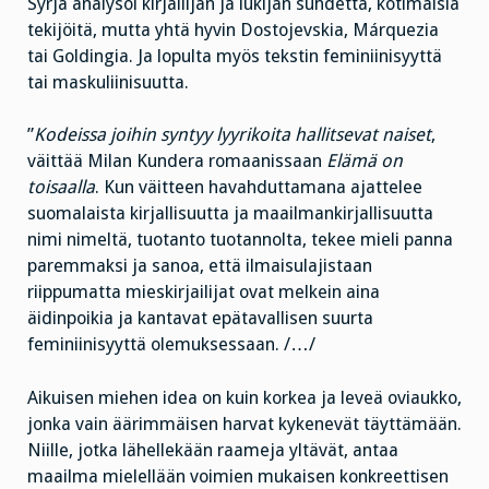
Syrjä analysoi kirjailijan ja lukijan suhdetta, kotimaisia
tekijöitä, mutta yhtä hyvin Dostojevskia, Márquezia
tai Goldingia. Ja lopulta myös tekstin feminiinisyyttä
tai maskuliinisuutta.
”
Kodeissa joihin syntyy lyyrikoita hallitsevat naiset
,
väittää Milan Kundera romaanissaan
Elämä on
toisaalla
. Kun väitteen havahduttamana ajattelee
suomalaista kirjallisuutta ja maailmankirjallisuutta
nimi nimeltä, tuotanto tuotannolta, tekee mieli panna
paremmaksi ja sanoa, että ilmaisulajistaan
riippumatta mieskirjailijat ovat melkein aina
äidinpoikia ja kantavat epätavallisen suurta
feminiinisyyttä olemuksessaan. /…/
Aikuisen miehen idea on kuin korkea ja leveä oviaukko,
jonka vain äärimmäisen harvat kykenevät täyttämään.
Niille, jotka lähellekään raameja yltävät, antaa
maailma mielellään voimien mukaisen konkreettisen