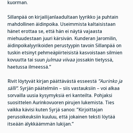
kuorman.
Sillanpää on kirjailijanlaadultaan lyyrikko ja puhtain
mahdollinen äidinpoika. Useimmista kaltaisistaan
hänet erottaa se, että hän ei näytä vajaasta
miehuudestaan juuri kärsivän. Kunderan Jaromilin,
äidinpoikalyyrikoiden perustyypin tavoin Sillanpää on
tuskin etsinyt pehmeäpiirteisistä kasvoistaan silmien
kovuutta tai suun
julmaa viivaa
jossakin tietyssä,
haetussa ilmeessä.”
Rivit löytyvät kirjan päättävästä esseestä
”Aurinko ja
sälli”
. Syrjän päätelmiin – siis vastauksiin – voi alkaa
sorvailla uusia kysymyksiä eri kanteilta. Pohjaksi
suosittelen Aurinkovuoren pirujen lukemista. Ties
vaikka kävisi kuten Syrjä sanoo: ”Kirjoittajan
perusoikeuksiin kuuluu, että jokainen teksti löytää
itseään älykkäämmän lukijan.”