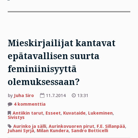
Mieskirjailijat kantavat
epätavallisen suurta
feminiinisyyttä
olemuksessaan?
by
Juha Siro
11.7.2014
13:31
artikkeliin
4 kommenttia
Mieskirjailijat
kantavat
Antiikin tarut
,
Esseet
,
Kuvataide
,
Lukeminen
,
epätavallisen
Sivistys
suurta
feminiinisyyttä
Aurinko ja sälli
,
Aurinkovuoren pirut
,
F.E. Sillanpää
,
olemuksessaan?
Juhani Syrjä
,
Milan Kundera
,
Sandro Botticelli