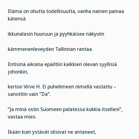
Elämä on ohutta todellisuutta, vanha nainen painaa
kätensä
ikkunalasin huuruun ja pyyhkäisee näkyviin
kämmenenleveyden Tallinnan rantaa.
Entisinä aikoina epäiltiin kaikkien olevan syyllisiä
johonkin,
kertoo Virve H. Ei puhelimeen nimellä vastattu –
sanottiin vain ”Da”.
”Ja minä ostin Suomeen palatessa kukkia itselleni”,
vastaa mies.
Ikään kuin ystävät olisivat ne antaneet,