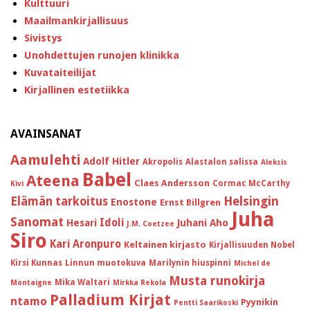
Kulttuuri
Maailmankirjallisuus
Sivistys
Unohdettujen runojen klinikka
Kuvataiteilijat
Kirjallinen estetiikka
AVAINSANAT
Aamulehti
Adolf Hitler
Akropolis
Alastalon salissa
Aleksis
Babel
Ateena
Claes Andersson
Cormac McCarthy
Kivi
Helsingin
Elämän tarkoitus
Enostone
Ernst Billgren
Juha
Sanomat
Idoli
Hesari
Juhani Aho
J.M. Coetzee
Siro
Kari Aronpuro
Keltainen kirjasto
Kirjallisuuden Nobel
Kirsi Kunnas
Linnun muotokuva
Marilynin hiuspinni
Michel de
Musta runokirja
Mika Waltari
Montaigne
Mirkka Rekola
Palladium Kirjat
ntamo
Pyynikin
Pentti Saarikoski