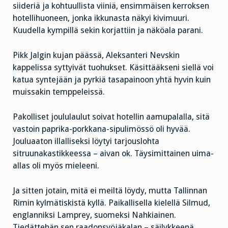
siideriä ja kohtuullista viiniä, ensimmäisen kerroksen
hotellihuoneen, jonka ikkunasta näkyi kivimuuri.
Kuudella kympillä sekin korjattiin ja näköala parani.
Pikk Jalgin kujan päässä, Aleksanteri Nevskin
kappelissa syttyivät tuohukset. Käsittääkseni siellä voi
katua syntejään ja pyrkiä tasapainoon yhtä hyvin kuin
muissakin temppeleissä.
Pakolliset joululaulut soivat hotellin aamupalalla, sitä
vastoin paprika-porkkana-sipulimössö oli hyvää.
Jouluaaton illalliseksi löytyi tarjouslohta
sitruunakastikkeessa – aivan ok. Täysimittainen uima-
allas oli myös mieleeni.
Ja sitten jotain, mitä ei meiltä löydy, mutta Tallinnan
Rimin kylmätiskistä kyllä. Paikallisella kielellä Silmud,
englanniksi Lamprey, suomeksi Nahkiainen.
Tiedättehän sen raadonsyöjäkalan – säilykkeenä