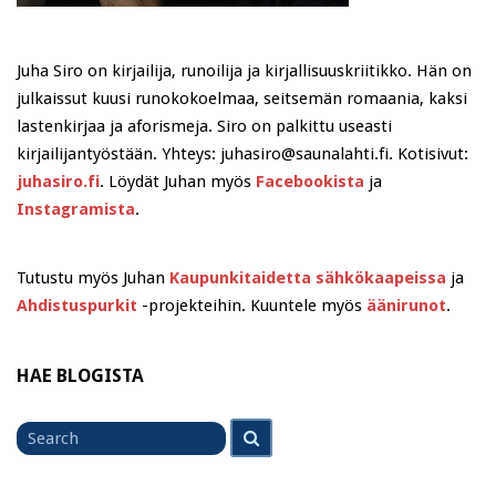
Juha Siro on kirjailija, runoilija ja kirjallisuuskriitikko. Hän on
julkaissut kuusi runokokoelmaa, seitsemän romaania, kaksi
lastenkirjaa ja aforismeja. Siro on palkittu useasti
kirjailijantyöstään. Yhteys: juhasiro@saunalahti.fi. Kotisivut:
juhasiro.fi
. Löydät Juhan myös
Facebookista
ja
Instagramista
.
Tutustu myös Juhan
Kaupunkitaidetta sähkökaapeissa
ja
Ahdistuspurkit
-projekteihin. Kuuntele myös
äänirunot
.
HAE BLOGISTA
Search
Search
for