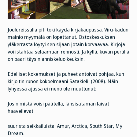
Joulureissulla piti toki käydä kirjakaupassa. Viru-kadun
mainio myymälä on lopettanut. Ostoskeskuksen
yläkerrasta löytyi sen sijaan jotain korvaavaa. Kirjoja
voi istahtaa selaamaan rennosti. Ja kyllä, kuvan perällä
on baari täysin anniskeluoikeuksin.
Edelliset kokemukset ja puheet antoivat pohjaa, kun
kirjoitin runon kokoelmaani Satakieli! (2008). Näin
lyhyessä ajassa ei meno ole muuttunut:
Jos nimistä voisi päätellä, länsisataman laivat
haaveilevat
suurista seikkailuista: Amur, Arctica, South Star, My
Dream.