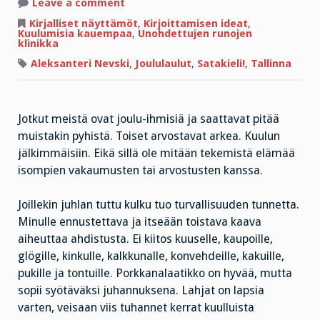
on
Leave a comment
Tylsän
tyypin
Kirjalliset näyttämöt
,
Kirjoittamisen ideat
,
Tallinnan-
Kuulumisia kauempaa
,
Unohdettujen runojen
joulu
klinikka
Aleksanteri Nevski
,
Joululaulut
,
Satakieli!
,
Tallinna
Jotkut meistä ovat joulu-ihmisiä ja saattavat pitää
muistakin pyhistä. Toiset arvostavat arkea. Kuulun
jälkimmäisiin. Eikä sillä ole mitään tekemistä elämää
isompien vakaumusten tai arvostusten kanssa.
Joillekin juhlan tuttu kulku tuo turvallisuuden tunnetta.
Minulle ennustettava ja itseään toistava kaava
aiheuttaa ahdistusta. Ei kiitos kuuselle, kaupoille,
glögille, kinkulle, kalkkunalle, konvehdeille, kakuille,
pukille ja tontuille. Porkkanalaatikko on hyvää, mutta
sopii syötäväksi juhannuksena. Lahjat on lapsia
varten, veisaan viis tuhannet kerrat kuulluista