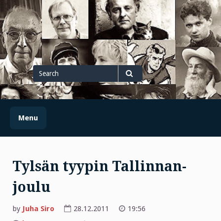
Skip
to
content
Search
for
Search
Menu
Tylsän tyypin Tallinnan-
joulu
by
Juha Siro
28.12.2011
19:56