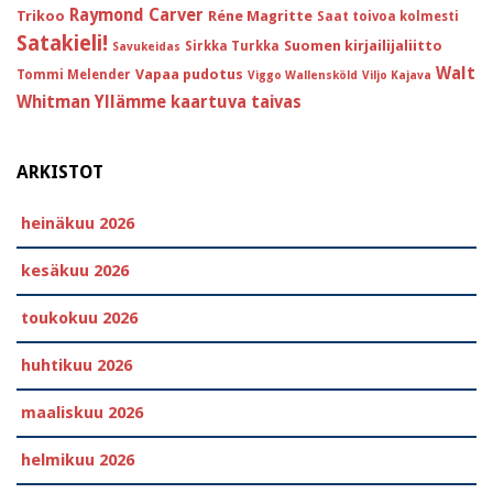
Raymond Carver
Trikoo
Réne Magritte
Saat toivoa kolmesti
Satakieli!
Suomen kirjailijaliitto
Sirkka Turkka
Savukeidas
Walt
Vapaa pudotus
Tommi Melender
Viggo Wallensköld
Viljo Kajava
Whitman
Yllämme kaartuva taivas
ARKISTOT
heinäkuu 2026
kesäkuu 2026
toukokuu 2026
huhtikuu 2026
maaliskuu 2026
helmikuu 2026