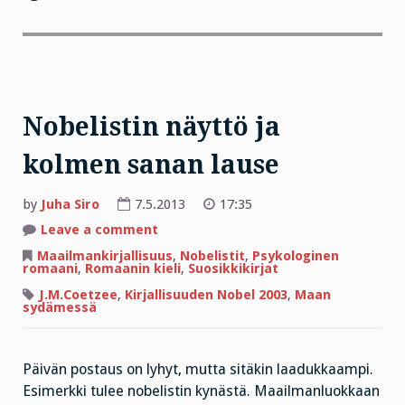
Nobelistin näyttö ja
kolmen sanan lause
by
Juha Siro
7.5.2013
17:35
on
Leave a comment
Nobelistin
näyttö
Maailmankirjallisuus
,
Nobelistit
,
Psykologinen
ja
romaani
,
Romaanin kieli
,
Suosikkikirjat
kolmen
sanan
J.M.Coetzee
,
Kirjallisuuden Nobel 2003
,
Maan
lause
sydämessä
Päivän postaus on lyhyt, mutta sitäkin laadukkaampi.
Esimerkki tulee nobelistin kynästä. Maailmanluokkaan