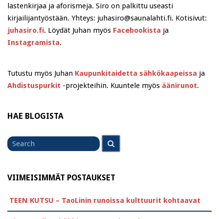
lastenkirjaa ja aforismeja. Siro on palkittu useasti
kirjailijantyöstään. Yhteys: juhasiro@saunalahti.fi. Kotisivut:
juhasiro.fi
. Löydät Juhan myös
Facebookista
ja
Instagramista
.
Tutustu myös Juhan
Kaupunkitaidetta sähkökaapeissa
ja
Ahdistuspurkit
-projekteihin. Kuuntele myös
äänirunot
.
HAE BLOGISTA
Search
Search
for
VIIMEISIMMÄT POSTAUKSET
TEEN KUTSU – TaoLinin runoissa kulttuurit kohtaavat