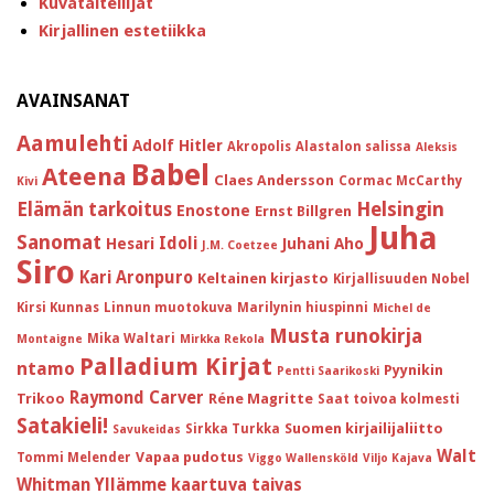
Kuvataiteilijat
Kirjallinen estetiikka
AVAINSANAT
Aamulehti
Adolf Hitler
Akropolis
Alastalon salissa
Aleksis
Babel
Ateena
Claes Andersson
Cormac McCarthy
Kivi
Helsingin
Elämän tarkoitus
Enostone
Ernst Billgren
Juha
Sanomat
Idoli
Hesari
Juhani Aho
J.M. Coetzee
Siro
Kari Aronpuro
Keltainen kirjasto
Kirjallisuuden Nobel
Kirsi Kunnas
Linnun muotokuva
Marilynin hiuspinni
Michel de
Musta runokirja
Mika Waltari
Montaigne
Mirkka Rekola
Palladium Kirjat
ntamo
Pyynikin
Pentti Saarikoski
Raymond Carver
Trikoo
Réne Magritte
Saat toivoa kolmesti
Satakieli!
Suomen kirjailijaliitto
Sirkka Turkka
Savukeidas
Walt
Vapaa pudotus
Tommi Melender
Viggo Wallensköld
Viljo Kajava
Whitman
Yllämme kaartuva taivas