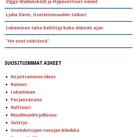
Viggo Wallensköld ja Hypnoottiset sienet
Lydia Davis, itsetietoisuuden taikuri
Lukemisen taito kehittyy koko elämän ajan
”He ovat väärässä”
SUOSITUIMMAT AIHEET
Kirjoittamisen ideat
Runous
Lukeminen
Perjantairuno
Kulttuuri
Maailmankirjallisuus
Sivistys
Unohdettujen runojen klinikka