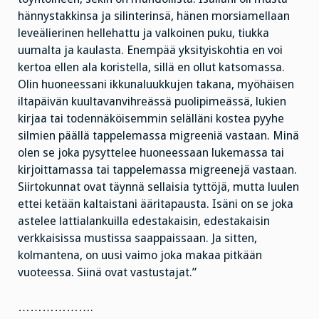
hännystakkinsa ja silinterinsä, hänen morsiamellaan
leveälierinen hellehattu ja valkoinen puku, tiukka
uumalta ja kaulasta. Enempää yksityiskohtia en voi
kertoa ellen ala koristella, sillä en ollut katsomassa.
Olin huoneessani ikkunaluukkujen takana, myöhäisen
iltapäivän kuultavanvihreässä puolipimeässä, lukien
kirjaa tai todennäköisemmin selälläni kostea pyyhe
silmien päällä tappelemassa migreeniä vastaan. Minä
olen se joka pysyttelee huoneessaan lukemassa tai
kirjoittamassa tai tappelemassa migreenejä vastaan.
Siirtokunnat ovat täynnä sellaisia tyttöjä, mutta luulen
ettei ketään kaltaistani ääritapausta. Isäni on se joka
astelee lattialankuilla edestakaisin, edestakaisin
verkkaisissa mustissa saappaissaan. Ja sitten,
kolmantena, on uusi vaimo joka makaa pitkään
vuoteessa. Siinä ovat vastustajat.”
……………….