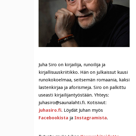
Juha Siro on kirjailija, runoilija ja
kirjallisuuskriitikko. Hän on julkaissut kuusi
runokokoelmaa, seitsemän romaania, kaksi
lastenkirjaa ja aforismeja. Siro on palkittu
useasti kirjailijantyöstään. Yhteys:
juhasiro@saunalahti.fi. Kotisivut:
juhasiro.fi
. Löydät Juhan myös
Facebookista
ja
Instagramista
.