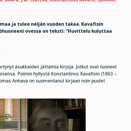
M. Bowra
,
J.M. Coetzee
,
Konstantinos Kavafis
,
Symbolit
,
asiaa
amaa ja tulee neljän vuoden takaa. Kavafisin
yöhuoneeni ovessa on teksti: ”Huvittelu kuluttaa
.
kertynyt asukkaiden jättämiä kirjoja. Jotkut ovat tuoneet
isensa. Poimin hyllystä Konstantinos Kavafisin (1863 –
uomas Anhava on suomentanut kirjaan noin puolet