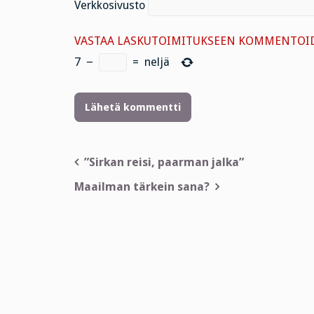
Verkkosivusto
VASTAA LASKUTOIMITUKSEEN KOMMENTOID
7
−
=
neljä
Artikkelien
”Sirkan reisi, paarman jalka”
selaus
Maailman tärkein sana?