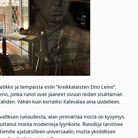
ikko ja tempaista esiin “kreikkalaisten Eino Leino”.
ahmo, jonka runot ovat jääneet sivuun niiden sisältämän
 tähden. Vähän kuin kertailisi Kalevalaa aina uudelleen.
afiksen runoudesta, alan ymmärtää mistä on kysymys.
uttanut monia moderneja lyyrikoita. Runoilija tarvitsee
ille ajatuksilleen universaalin, mutta yksilöllisen