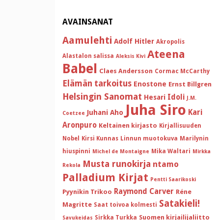
AVAINSANAT
Aamulehti
Adolf Hitler
Akropolis
Ateena
Alastalon salissa
Aleksis Kivi
Babel
Claes Andersson
Cormac McCarthy
Elämän tarkoitus
Enostone
Ernst Billgren
Helsingin Sanomat
Idoli
Hesari
J.M.
Juha Siro
Kari
Juhani Aho
Coetzee
Aronpuro
Keltainen kirjasto
Kirjallisuuden
Nobel
Kirsi Kunnas
Linnun muotokuva
Marilynin
hiuspinni
Mika Waltari
Michel de Montaigne
Mirkka
Musta runokirja
ntamo
Rekola
Palladium Kirjat
Pentti Saarikoski
Raymond Carver
Pyynikin Trikoo
Réne
Satakieli!
Magritte
Saat toivoa kolmesti
Suomen kirjailijaliitto
Sirkka Turkka
Savukeidas