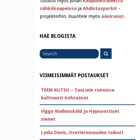
Tutustu myös Juhan
Kaupunkitaidetta
sähkökaapeissa
ja
Ahdistuspurkit
-
projekteihin. Kuuntele myös
äänirunot
.
HAE BLOGISTA
Search
Search
for
VIIMEISIMMÄT POSTAUKSET
TEEN KUTSU – TaoLinin runoissa
kulttuurit kohtaavat
Viggo Wallensköld ja Hypnoottiset
sienet
Lydia Davis, itsetietoisuuden taikuri