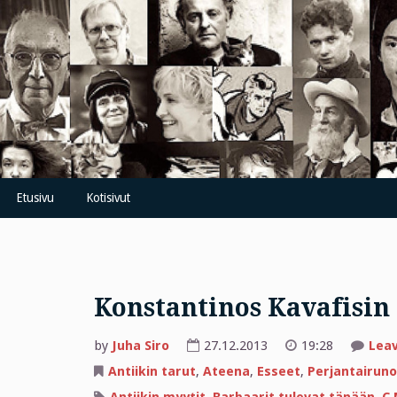
Skip
to
content
Etusivu
Kotisivut
Konstantinos Kavafisin
by
Juha Siro
27.12.2013
19:28
Lea
Antiikin tarut
,
Ateena
,
Esseet
,
Perjantairuno