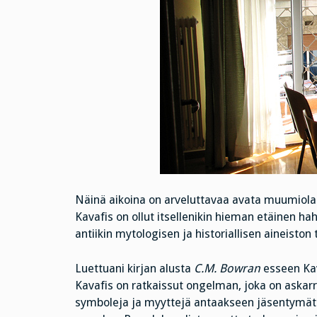
Näinä aikoina on arveluttavaa avata muumiolaat
Kavafis on ollut itsellenikin hieman etäinen h
antiikin mytologisen ja historiallisen aineiston
Luettuani kirjan alusta
C.M. Bowran
esseen Kav
Kavafis on ratkaissut ongelman, joka on askarr
symboleja ja myyttejä antaakseen jäsentymättöm