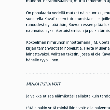
muodon. Paradoksaalista, mutta tarkemmin aja
On populaaria vedellä mutkat näin suoriksi, m
suositella Kavafikseen tutustumista niille, joill
runoudesta ylipäätään, Bowran essee pitää luk
näennäisen yksinkertaistamisen ja pelkistämi
Kokoelman nimirunon innoittamana J.M. Coetze
kirjan tämänvuotista nobelistia, Herta Mülleriä
lainattavaksi. Valitsen tekstin, jossa ei ole Ka
hänelle tyypillinen.
……………………………………………………
MINKÄ IKINÄ VOIT
Ja vaikka et saa elämästäsi sellaista kuin tahdo
tätä ainakin yritä minkä ikinä voit: olla halvent