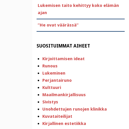
Lukemisen taito kehittyy koko elämän
ajan
”He ovat väärässä”
SUOSITUIMMAT AIHEET
Kirjoittamisen ideat
Runous
Lukeminen
Perjantairuno
Kulttuuri
Maailmankirjallisuus
Sivistys
Unohdettujen runojen klinikka
Kuvataiteilijat
Kirjallinen estetiikka