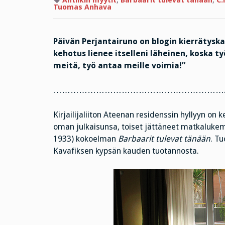
Antiikin myytit
,
Barbaarit tulevat tänään
,
C.
Tuomas Anhava
Päivän Perjantairuno on blogin kierrätysk
kehotus lienee itselleni läheinen, koska t
meitä, työ antaa meille voimia!”
……………………………………………………
Kirjailijaliiton Ateenan residenssin hyllyyn on 
oman julkaisunsa, toiset jättäneet matkalukem
1933) kokoelman
Barbaarit tulevat tänään
. T
Kavafiksen kypsän kauden tuotannosta.