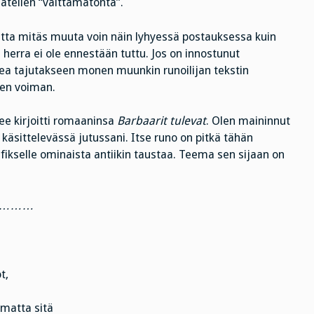
tellen “välttämätöntä”.
utta mitäs muuta voin näin lyhyessä postauksessa kuin
e herra ei ole ennestään tuttu. Jos on innostunut
ea tajutakseen monen muunkin runoilijan tekstin
sen voiman.
e kirjoitti romaaninsa
Barbaarit tulevat
. Olen maininnut
 käsittelevässä jutussani. Itse runo on pitkä tähän
vafikselle ominaista antiikin taustaa. Teema sen sijaan on
………
t,
amatta sitä