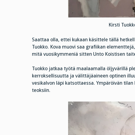
Kirsti Tuokk
Saattaa olla, ettei kukaan käsittele tällä hetk
Tuokko. Kova muovi saa grafiikan elementtejä, 
mitä vuosikymmeniä sitten Unto Koistisen taite
Tuokko jatkaa työtä maalaamalla öljyvärillä pl
kerroksellisuutta ja välittäjäaineen optinen i
vesikalvon läpi katsottaessa. Ympäröivän tilan
teoksiin.