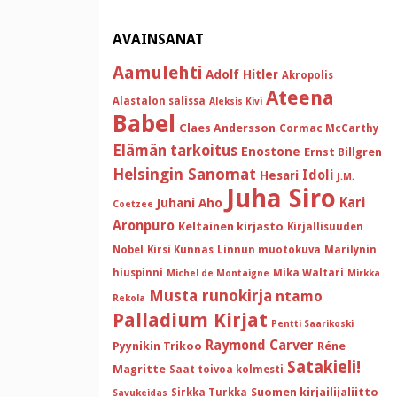
AVAINSANAT
Aamulehti
Adolf Hitler
Akropolis
Ateena
Alastalon salissa
Aleksis Kivi
Babel
Claes Andersson
Cormac McCarthy
Elämän tarkoitus
Enostone
Ernst Billgren
Helsingin Sanomat
Idoli
Hesari
J.M.
Juha Siro
Kari
Juhani Aho
Coetzee
Aronpuro
Keltainen kirjasto
Kirjallisuuden
Nobel
Kirsi Kunnas
Linnun muotokuva
Marilynin
hiuspinni
Mika Waltari
Michel de Montaigne
Mirkka
Musta runokirja
ntamo
Rekola
Palladium Kirjat
Pentti Saarikoski
Raymond Carver
Pyynikin Trikoo
Réne
Satakieli!
Magritte
Saat toivoa kolmesti
Suomen kirjailijaliitto
Sirkka Turkka
Savukeidas