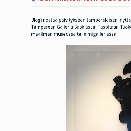
Galleria Saskia
,
Kirsti Tuokko
,
Medeia ja hän
Blogi nostaa päivitykseen tamperelaisen, nytte
Tampereen Galleria Saskiassa. Tasoltaan Tuoko
maailman museossa tai nimigalleriassa.