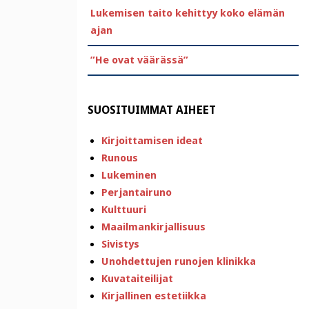
Lukemisen taito kehittyy koko elämän
ajan
”He ovat väärässä”
SUOSITUIMMAT AIHEET
Kirjoittamisen ideat
Runous
Lukeminen
Perjantairuno
Kulttuuri
Maailmankirjallisuus
Sivistys
Unohdettujen runojen klinikka
Kuvataiteilijat
Kirjallinen estetiikka