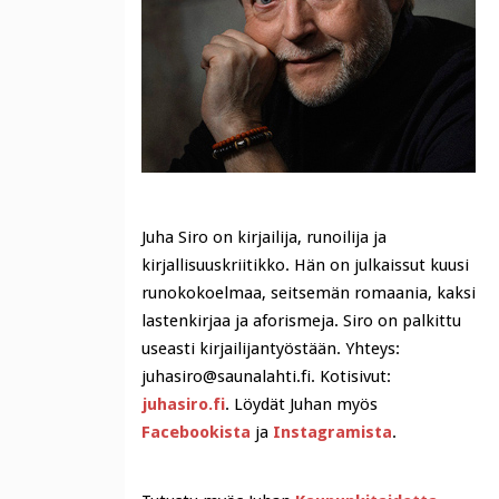
Juha Siro on kirjailija, runoilija ja
kirjallisuuskriitikko. Hän on julkaissut kuusi
runokokoelmaa, seitsemän romaania, kaksi
lastenkirjaa ja aforismeja. Siro on palkittu
useasti kirjailijantyöstään. Yhteys:
juhasiro@saunalahti.fi. Kotisivut:
juhasiro.fi
. Löydät Juhan myös
Facebookista
ja
Instagramista
.