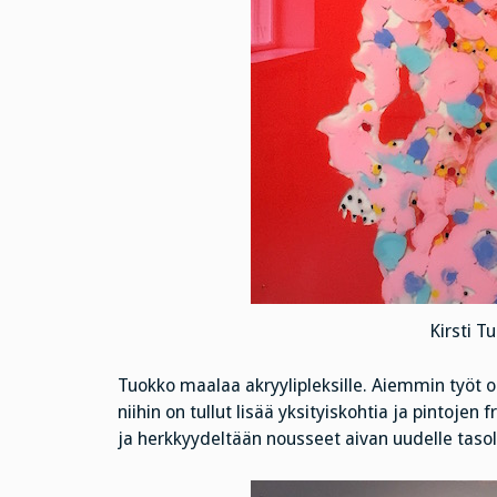
Kirsti T
Tuokko maalaa akryylipleksille. Aiemmin työt ol
niihin on tullut lisää yksityiskohtia ja pintoje
ja herkkyydeltään nousseet aivan uudelle tasol