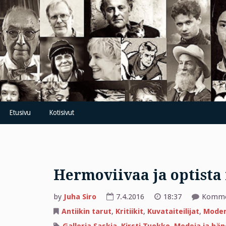
Skip
to
content
Etusivu
Kotisivut
Hermoviivaa ja optista 
by
Juha Siro
7.4.2016
18:37
Kommen
Antiikin tarut
,
Kritiikit
,
Kuvataiteilijat
,
Moder