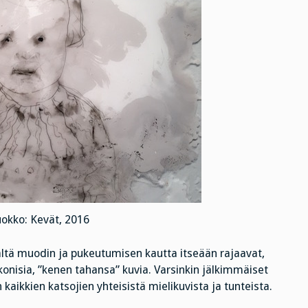
uokko: Kevät, 2016
ältä muodin ja pukeutumisen kautta itseään rajaavat,
konisia, ”kenen tahansa” kuvia. Varsinkin jälkimmäiset
n kaikkien katsojien yhteisistä mielikuvista ja tunteista.