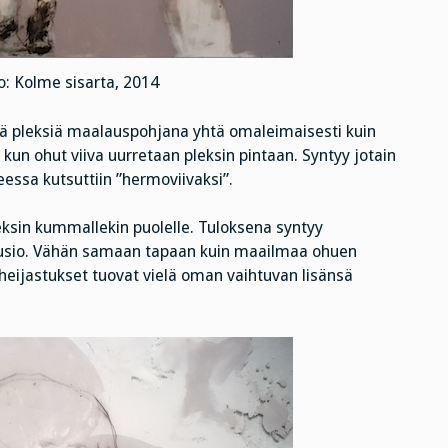
o: Kolme sisarta, 2014
ellä pleksiä maalauspohjana yhtä omaleimaisesti kuin
kun ohut viiva uurretaan pleksin pintaan. Syntyy jotain
essa kutsuttiin ”hermoviivaksi”.
eksin kummallekin puolelle. Tuloksena syntyy
lluusio. Vähän samaan tapaan kuin maailmaa ohuen
 heijastukset tuovat vielä oman vaihtuvan lisänsä