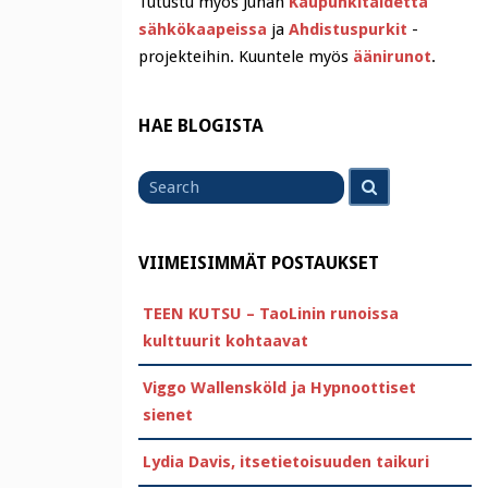
Tutustu myös Juhan
Kaupunkitaidetta
sähkökaapeissa
ja
Ahdistuspurkit
-
projekteihin. Kuuntele myös
äänirunot
.
HAE BLOGISTA
Search
Search
for
VIIMEISIMMÄT POSTAUKSET
TEEN KUTSU – TaoLinin runoissa
kulttuurit kohtaavat
Viggo Wallensköld ja Hypnoottiset
sienet
Lydia Davis, itsetietoisuuden taikuri