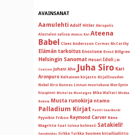
AVAINSANAT
Aamulehti
Adolf Hitler
Akropolis
Ateena
Alastalon salissa
Aleksis Kivi
Babel
Claes Andersson
Cormac McCarthy
Elämän tarkoitus
Enostone
Ernst Billgren
Helsingin Sanomat
Idoli
Hesari
J.M.
Juha Siro
Kari
Juhani Aho
Coetzee
Aronpuro
Keltainen kirjasto
Kirjallisuuden
Nobel
Kirsi Kunnas
Linnun muotokuva
Marilynin
hiuspinni
Mika Waltari
Michel de Montaigne
Mirkka
Musta runokirja
ntamo
Rekola
Palladium Kirjat
Pentti Saarikoski
Raymond Carver
Pyynikin Trikoo
Réne
Satakieli!
Magritte
Saat toivoa kolmesti
Suomen kirjailijaliitto
Sirkka Turkka
Savukeidas