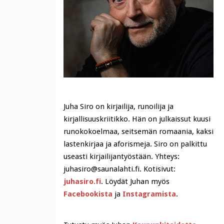
Juha Siro on kirjailija, runoilija ja
kirjallisuuskriitikko. Hän on julkaissut kuusi
runokokoelmaa, seitsemän romaania, kaksi
lastenkirjaa ja aforismeja. Siro on palkittu
useasti kirjailijantyöstään. Yhteys:
juhasiro@saunalahti.fi. Kotisivut:
juhasiro.fi
. Löydät Juhan myös
Facebookista
ja
Instagramista
.