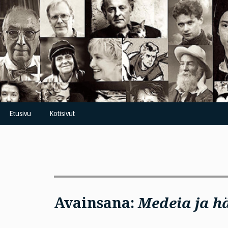
Skip
to
content
Etusivu
Kotisivut
Avainsana:
Medeia ja h