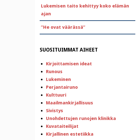
Lukemisen taito kehittyy koko elämän
ajan
”He ovat väärässä”
SUOSITUIMMAT AIHEET
Kirjoittamisen ideat
Runous
Lukeminen
Perjantairuno
Kulttuuri
Maailmankirjallisuus
Sivistys
Unohdettujen runojen klinikka
Kuvataiteilijat
Kirjallinen estetiikka