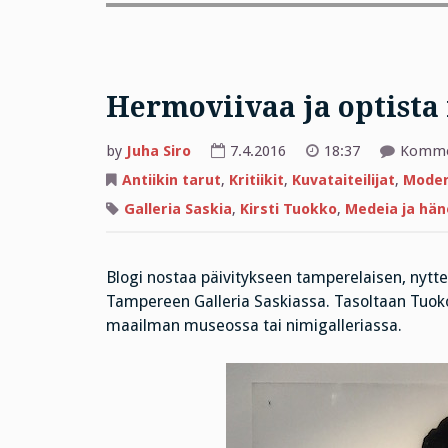
Hermoviivaa ja optista 
by
Juha Siro
7.4.2016
18:37
Kommen
Antiikin tarut
,
Kritiikit
,
Kuvataiteilijat
,
Moder
Galleria Saskia
,
Kirsti Tuokko
,
Medeia ja hän
Blogi nostaa päivitykseen tamperelaisen, nytte
Tampereen Galleria Saskiassa. Tasoltaan Tuoko
maailman museossa tai nimigalleriassa.