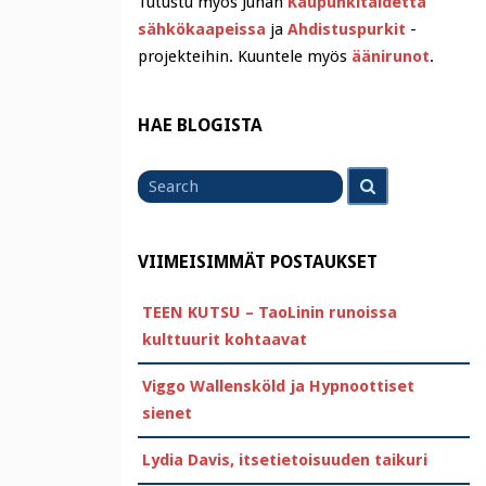
Tutustu myös Juhan
Kaupunkitaidetta
sähkökaapeissa
ja
Ahdistuspurkit
-
projekteihin. Kuuntele myös
äänirunot
.
HAE BLOGISTA
Search
Search
for
VIIMEISIMMÄT POSTAUKSET
TEEN KUTSU – TaoLinin runoissa
kulttuurit kohtaavat
Viggo Wallensköld ja Hypnoottiset
sienet
Lydia Davis, itsetietoisuuden taikuri