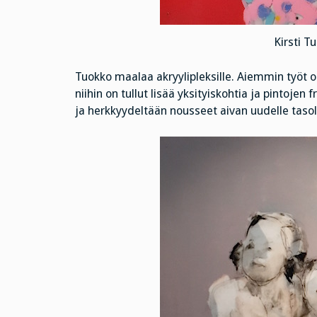
Kirsti T
Tuokko maalaa akryylipleksille. Aiemmin työt ol
niihin on tullut lisää yksityiskohtia ja pintoje
ja herkkyydeltään nousseet aivan uudelle tasol