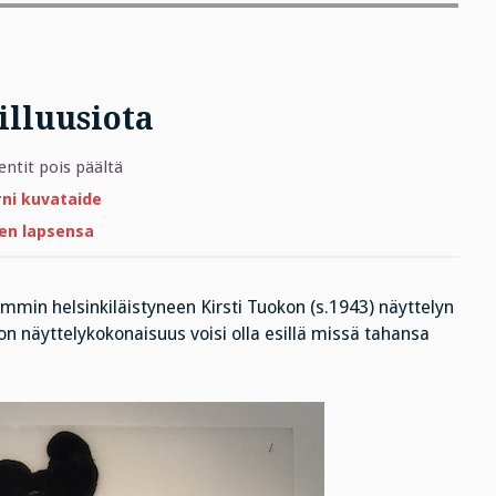
illuusiota
artikkelissa
tit pois päältä
Hermoviivaa
ja
ni kuvataide
optista
illuusiota
en lapsensa
mmin helsinkiläistyneen Kirsti Tuokon (s.1943) näyttelyn
n näyttelykokonaisuus voisi olla esillä missä tahansa