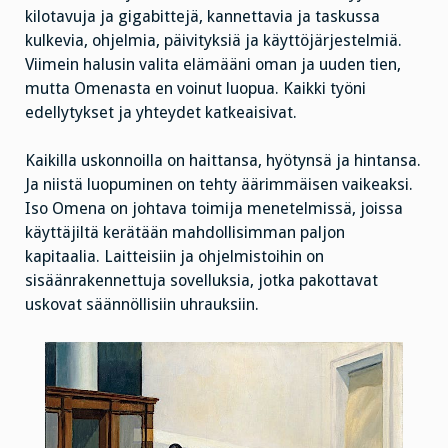
kilotavuja ja gigabittejä, kannettavia ja taskussa
kulkevia, ohjelmia, päivityksiä ja käyttöjärjestelmiä.
Viimein halusin valita elämääni oman ja uuden tien,
mutta Omenasta en voinut luopua. Kaikki työni
edellytykset ja yhteydet katkeaisivat.
Kaikilla uskonnoilla on haittansa, hyötynsä ja hintansa.
Ja niistä luopuminen on tehty äärimmäisen vaikeaksi.
Iso Omena on johtava toimija menetelmissä, joissa
käyttäjiltä kerätään mahdollisimman paljon
kapitaalia. Laitteisiin ja ohjelmistoihin on
sisäänrakennettuja sovelluksia, jotka pakottavat
uskovat säännöllisiin uhrauksiin.