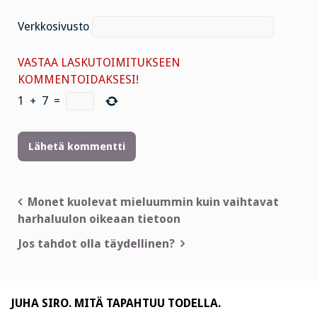
Verkkosivusto
VASTAA LASKUTOIMITUKSEEN
KOMMENTOIDAKSESI!
1
+
7
=
Artikkelien
Monet kuolevat mieluummin kuin vaihtavat
harhaluulon oikeaan tietoon
selaus
Jos tahdot olla täydellinen?
JUHA SIRO. MITÄ TAPAHTUU TODELLA.