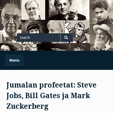
Skip
to
content
Search
for
Search
Menu
Jumalan profeetat: Steve
Jobs, Bill Gates ja Mark
Zuckerberg