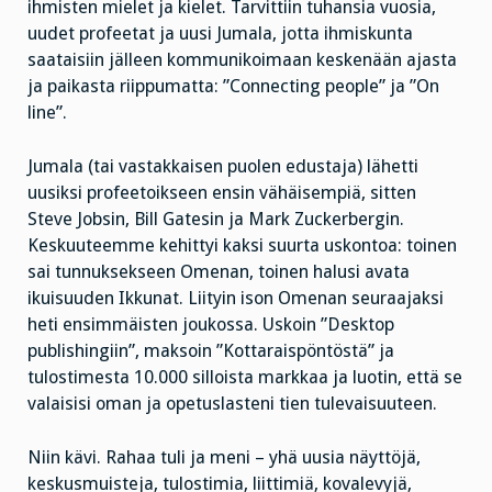
ihmisten mielet ja kielet. Tarvittiin tuhansia vuosia,
uudet profeetat ja uusi Jumala, jotta ihmiskunta
saataisiin jälleen kommunikoimaan keskenään ajasta
ja paikasta riippumatta: ”Connecting people” ja ”On
line”.
Jumala (tai vastakkaisen puolen edustaja) lähetti
uusiksi profeetoikseen ensin vähäisempiä, sitten
Steve Jobsin, Bill Gatesin ja Mark Zuckerbergin.
Keskuuteemme kehittyi kaksi suurta uskontoa: toinen
sai tunnuksekseen Omenan, toinen halusi avata
ikuisuuden Ikkunat. Liityin ison Omenan seuraajaksi
heti ensimmäisten joukossa. Uskoin ”Desktop
publishingiin”, maksoin ”Kottaraispöntöstä” ja
tulostimesta 10.000 silloista markkaa ja luotin, että se
valaisisi oman ja opetuslasteni tien tulevaisuuteen.
Niin kävi. Rahaa tuli ja meni – yhä uusia näyttöjä,
keskusmuisteja, tulostimia, liittimiä, kovalevyjä,