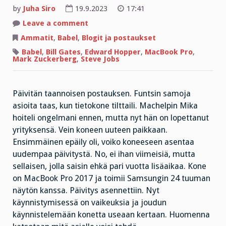
by
Juha Siro
19.9.2023
17:41
on
Leave a comment
Jumalan
profeetat:
Ammatit
,
Babel
,
Blogit ja postaukset
Steve
Jobs,
Babel
,
Bill Gates
,
Edward Hopper
,
MacBook Pro
,
Bill
Mark Zuckerberg
,
Steve Jobs
Gates
ja
Mark
Zuckerberg
Päivitän taannoisen postauksen. Funtsin samoja
asioita taas, kun tietokone tilttaili. Machelpin Mika
hoiteli ongelmani ennen, mutta nyt hän on lopettanut
yrityksensä. Vein koneen uuteen paikkaan.
Ensimmäinen epäily oli, voiko koneeseen asentaa
uudempaa päivitystä. No, ei ihan viimeisiä, mutta
sellaisen, jolla saisin ehkä pari vuotta lisäaikaa. Kone
on MacBook Pro 2017 ja toimii Samsungin 24 tuuman
näytön kanssa. Päivitys asennettiin. Nyt
käynnistymisessä on vaikeuksia ja joudun
käynnistelemään konetta useaan kertaan. Huomenna