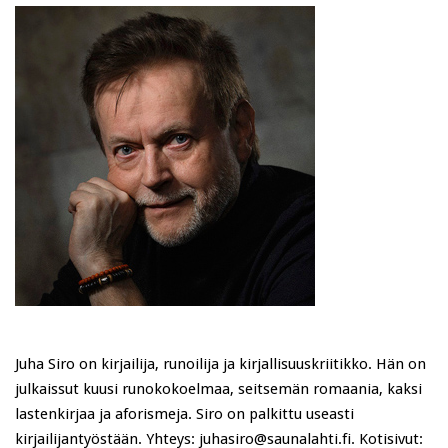
Juha Siro on kirjailija, runoilija ja kirjallisuuskriitikko. Hän on
julkaissut kuusi runokokoelmaa, seitsemän romaania, kaksi
lastenkirjaa ja aforismeja. Siro on palkittu useasti
kirjailijantyöstään. Yhteys: juhasiro@saunalahti.fi. Kotisivut: