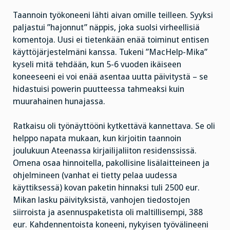
Taannoin työkoneeni lähti aivan omille teilleen. Syyksi
paljastui ”hajonnut” näppis, joka suolsi virheellisiä
komentoja. Uusi ei tietenkään enää toiminut entisen
käyttöjärjestelmäni kanssa. Tukeni ”MacHelp-Mika”
kyseli mitä tehdään, kun 5-6 vuoden ikäiseen
koneeseeni ei voi enää asentaa uutta päivitystä – se
hidastuisi powerin puutteessa tahmeaksi kuin
muurahainen hunajassa.
Ratkaisu oli työnäyttööni kytkettävä kannettava. Se oli
helppo napata mukaan, kun kirjoitin taannoin
joulukuun Ateenassa kirjailijaliiton residenssissä.
Omena osaa hinnoitella, pakollisine lisälaitteineen ja
ohjelmineen (vanhat ei tietty pelaa uudessa
käyttiksessä) kovan paketin hinnaksi tuli 2500 eur.
Mikan lasku päivityksistä, vanhojen tiedostojen
siirroista ja asennuspaketista oli maltillisempi, 388
eur. Kahdennentoista koneeni, nykyisen työvälineeni