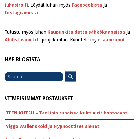
juhasiro.fi
. Löydät Juhan myös
Facebookista
ja
Instagramista
.
Tutustu myös Juhan
Kaupunkitaidetta sähkökaapeissa
ja
Ahdistuspurkit
-projekteihin. Kuuntele myös
äänirunot
.
HAE BLOGISTA
Search
Search
for
VIIMEISIMMÄT POSTAUKSET
TEEN KUTSU – TaoLinin runoissa kulttuurit kohtaavat
Viggo Wallensköld ja Hypnoottiset sienet