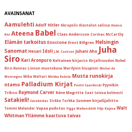
AVAINSANAT
Aamulehti
Adolf Hitler
Akropolis
Alastalon salissa
Aleksis
Babel
Ateena
Claes Andersson
Cormac McCarthy
Kivi
Helsingin
Elämän tarkoitus
Enostone
Ernst Billgren
Juha
Sanomat
Idoli
Hesari
Juhani Aho
J.M. Coetzee
Siro
Kari Aronpuro
Keltainen kirjasto
Kirjallisuuden Nobel
Kirsi Kunnas
Linnun muotokuva
Marilynin hiuspinni
Michel de
Musta runokirja
Mika Waltari
Montaigne
Mirkka Rekola
Palladium Kirjat
ntamo
Pyynikin
Pentti Saarikoski
Raymond Carver
Trikoo
Réne Magritte
Saat toivoa kolmesti
Satakieli!
Suomen kirjailijaliitto
Sirkka Turkka
Savukeidas
Walt
Vapaa pudotus
Tommi Melender
Viggo Wallensköld
Viljo Kajava
Whitman
Yllämme kaartuva taivas