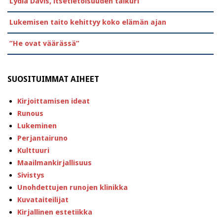
Lydia Davis, itsetietoisuuden taikuri
Lukemisen taito kehittyy koko elämän ajan
”He ovat väärässä”
SUOSITUIMMAT AIHEET
Kirjoittamisen ideat
Runous
Lukeminen
Perjantairuno
Kulttuuri
Maailmankirjallisuus
Sivistys
Unohdettujen runojen klinikka
Kuvataiteilijat
Kirjallinen estetiikka