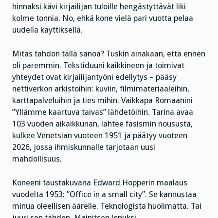
hinnaksi kävi kirjailijan tuloille hengästyttävät liki
kolme tonnia. No, ehkä kone vielä pari vuotta pelaa
uudella käyttiksellä.
Mitäs tahdon tällä sanoa? Tuskin ainakaan, että ennen
oli paremmin. Tekstiduuni kaikkineen ja toimivat
yhteydet ovat kirjailijantyöni edellytys – pääsy
nettiverkon arkistoihin: kuviin, filmimateriaaleihin,
karttapalveluihin ja ties mihin. Vaikkapa Romaanini
”Yllämme kaartuva taivas” lähdetöihin. Tarina avaa
103 vuoden aikaikkunan, lähtee fasismin noususta,
kulkee Venetsian vuoteen 1951 ja päätyy vuoteen
2026, jossa ihmiskunnalle tarjotaan uusi
mahdollisuus.
Koneeni taustakuvana Edward Hopperin maalaus
vuodelta 1953: ”Office in a small city”. Se kannustaa
minua oleellisen äärelle. Teknologista huolimatta. Tai
juuri sen tähden. Mainitsen lopuksi