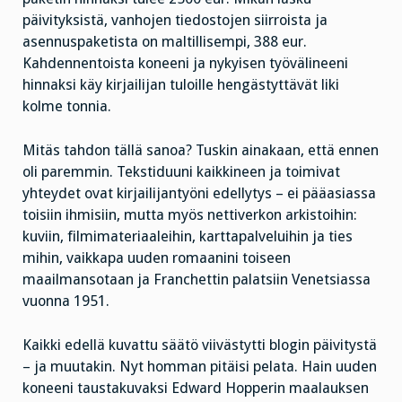
päivityksistä, vanhojen tiedostojen siirroista ja
asennuspaketista on maltillisempi, 388 eur.
Kahdennentoista koneeni ja nykyisen työvälineeni
hinnaksi käy kirjailijan tuloille hengästyttävät liki
kolme tonnia.
Mitäs tahdon tällä sanoa? Tuskin ainakaan, että ennen
oli paremmin. Tekstiduuni kaikkineen ja toimivat
yhteydet ovat kirjailijantyöni edellytys – ei pääasiassa
toisiin ihmisiin, mutta myös nettiverkon arkistoihin:
kuviin, filmimateriaaleihin, karttapalveluihin ja ties
mihin, vaikkapa uuden romaanini toiseen
maailmansotaan ja Franchettin palatsiin Venetsiassa
vuonna 1951.
Kaikki edellä kuvattu säätö viivästytti blogin päivitystä
– ja muutakin. Nyt homman pitäisi pelata. Hain uuden
koneeni taustakuvaksi Edward Hopperin maalauksen