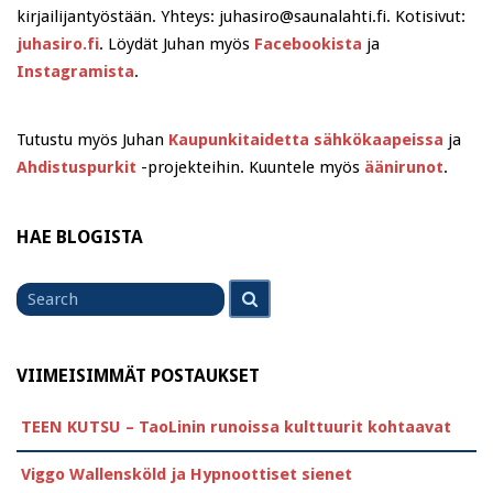
kirjailijantyöstään. Yhteys: juhasiro@saunalahti.fi. Kotisivut:
juhasiro.fi
. Löydät Juhan myös
Facebookista
ja
Instagramista
.
Tutustu myös Juhan
Kaupunkitaidetta sähkökaapeissa
ja
Ahdistuspurkit
-projekteihin. Kuuntele myös
äänirunot
.
HAE BLOGISTA
Search
Search
for
VIIMEISIMMÄT POSTAUKSET
TEEN KUTSU – TaoLinin runoissa kulttuurit kohtaavat
Viggo Wallensköld ja Hypnoottiset sienet