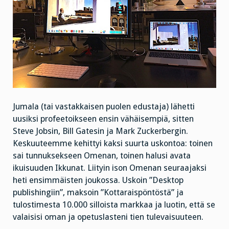
Jumala (tai vastakkaisen puolen edustaja) lähetti
uusiksi profeetoikseen ensin vähäisempiä, sitten
Steve Jobsin, Bill Gatesin ja Mark Zuckerbergin.
Keskuuteemme kehittyi kaksi suurta uskontoa: toinen
sai tunnuksekseen Omenan, toinen halusi avata
ikuisuuden Ikkunat. Liityin ison Omenan seuraajaksi
heti ensimmäisten joukossa. Uskoin ”Desktop
publishingiin”, maksoin ”Kottaraispöntöstä” ja
tulostimesta 10.000 silloista markkaa ja luotin, että se
valaisisi oman ja opetuslasteni tien tulevaisuuteen.