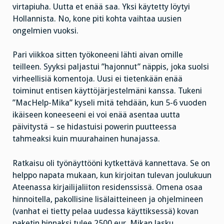
virtapiuha. Uutta et enää saa. Yksi käytetty löytyi
Hollannista. No, kone piti kohta vaihtaa uusien
ongelmien vuoksi.
Pari viikkoa sitten työkoneeni lähti aivan omille
teilleen. Syyksi paljastui ”hajonnut” näppis, joka suolsi
virheellisiä komentoja. Uusi ei tietenkään enää
toiminut entisen käyttöjärjestelmäni kanssa. Tukeni
”MacHelp-Mika” kyseli mitä tehdään, kun 5-6 vuoden
ikäiseen koneeseeni ei voi enää asentaa uutta
päivitystä – se hidastuisi powerin puutteessa
tahmeaksi kuin muurahainen hunajassa.
Ratkaisu oli työnäyttööni kytkettävä kannettava. Se on
helppo napata mukaan, kun kirjoitan tulevan joulukuun
Ateenassa kirjailijaliiton residenssissä. Omena osaa
hinnoitella, pakollisine lisälaitteineen ja ohjelmineen
(vanhat ei tietty pelaa uudessa käyttiksessä) kovan
paketin hinnaksi tulee 2500 eur. Mikan lasku