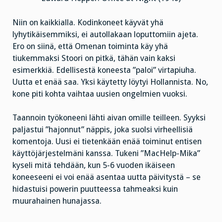
Niin on kaikkialla. Kodinkoneet käyvät yhä
lyhytikäisemmiksi, ei autollakaan loputtomiin ajeta.
Ero on siinä, että Omenan toiminta käy yhä
tiukemmaksi Stoori on pitkä, tähän vain kaksi
esimerkkiä. Edellisestä koneesta ”paloi” virtapiuha.
Uutta et enää saa. Yksi käytetty löytyi Hollannista. No,
kone piti kohta vaihtaa uusien ongelmien vuoksi.
Taannoin työkoneeni lähti aivan omille teilleen. Syyksi
paljastui ”hajonnut” näppis, joka suolsi virheellisiä
komentoja. Uusi ei tietenkään enää toiminut entisen
käyttöjärjestelmäni kanssa. Tukeni ”MacHelp-Mika”
kyseli mitä tehdään, kun 5-6 vuoden ikäiseen
koneeseeni ei voi enää asentaa uutta päivitystä – se
hidastuisi powerin puutteessa tahmeaksi kuin
muurahainen hunajassa.