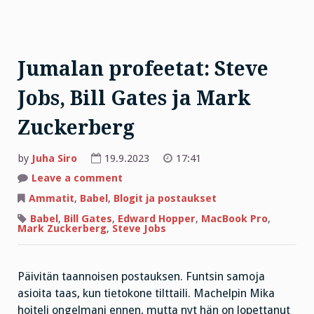
Jumalan profeetat: Steve
Jobs, Bill Gates ja Mark
Zuckerberg
by
Juha Siro
19.9.2023
17:41
on
Leave a comment
Jumalan
profeetat:
Ammatit
,
Babel
,
Blogit ja postaukset
Steve
Jobs,
Babel
,
Bill Gates
,
Edward Hopper
,
MacBook Pro
,
Bill
Mark Zuckerberg
,
Steve Jobs
Gates
ja
Mark
Zuckerberg
Päivitän taannoisen postauksen. Funtsin samoja
asioita taas, kun tietokone tilttaili. Machelpin Mika
hoiteli ongelmani ennen, mutta nyt hän on lopettanut