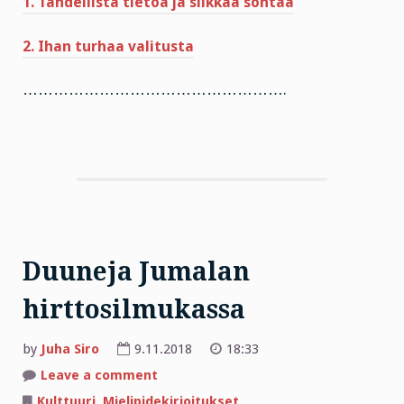
1. Tähdellistä tietoa ja silkkaa sontaa
2. Ihan turhaa valitusta
…………………………………………….
Duuneja Jumalan
hirttosilmukassa
by
Juha Siro
9.11.2018
18:33
on
Leave a comment
Duuneja
Jumalan
Kulttuuri
,
Mielipidekirjoitukset