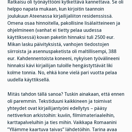
Ratkaisu oli työnäyttööni kytkettävä kannettava. Se oli
helppo napata mukaan, kun kirjoitin taannoin
joulukuun Ateenassa kirjailijaliiton residenssissä.
Omena osaa hinnoitella, pakollisine lisälaitteineen ja
ohjelmineen (vanhat ei tietty pelaa uudessa
käyttiksessä) kovan paketin hinnaksi tuli 2500 eur.
Mikan lasku päivityksistä, vanhojen tiedostojen
siirroista ja asennuspaketista oli maltillisempi, 388
eur. Kahdennentoista koneeni, nykyisen työvälineeni
hinnaksi kävi kirjailijan tuloille hengästyttävät liki
kolme tonnia. No, ehkä kone vielä pari vuotta pelaa
uudella käyttiksellä.
Mitäs tahdon tällä sanoa? Tuskin ainakaan, että ennen
oli paremmin. Tekstiduuni kaikkineen ja toimivat
yhteydet ovat kirjailijantyöni edellytys – pääsy
nettiverkon arkistoihin: kuviin, filmimateriaaleihin,
karttapalveluihin ja ties mihin. Vaikkapa Romaanini
”Yllämme kaartuva taivas” lähdetöihin. Tarina avaa