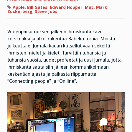
hirttosilmukassa
Apple
,
Bill Gates
,
Edward Hopper
,
Mac
,
Mark
Zuckerberg
,
Steve Jobs
Vedenpaisumuksen jälkeen ihmiskunta kävi
korskeaksi ja alkoi rakentaa Babelin tornia. Moista
julkeutta ei Jumala kauan katsellut vaan sekoitti
ihmisten mielet ja kielet. Tarvittiin tuhansia ja
tuhansia vuosia, uudet profeetat ja uusi Jumala, jotta
ihmiskunta saataisiin jälleen kommunikoimaan
keskenään ajasta ja paikasta riippumatta:
”Connecting people” ja ”On line”.