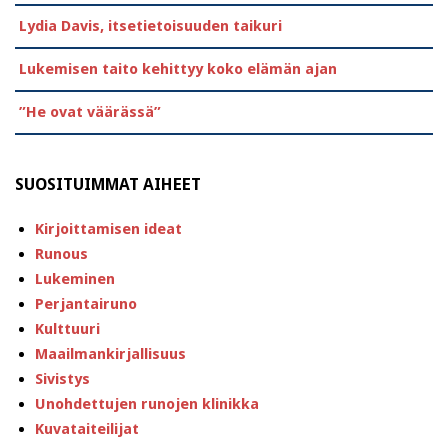
Lydia Davis, itsetietoisuuden taikuri
Lukemisen taito kehittyy koko elämän ajan
”He ovat väärässä”
SUOSITUIMMAT AIHEET
Kirjoittamisen ideat
Runous
Lukeminen
Perjantairuno
Kulttuuri
Maailmankirjallisuus
Sivistys
Unohdettujen runojen klinikka
Kuvataiteilijat