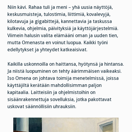
Niin kävi. Rahaa tuli ja meni – yhä uusia näyttöjä,
keskusmuisteja, tulostimia, liittimiä, kovalevyjä,
kilotavuja ja gigabittejä, kannettavia ja taskussa
kulkevia, ohjelmia, päivityksiä ja käyttöjärjestelmiä.
Viimein halusin valita elämääni oman ja uuden tien,
mutta Omenasta en voinut luopua. Kaikki työni
edellytykset ja yhteydet katkeaisivat.
Kaikilla uskonnoilla on haittansa, hyötynsä ja hintansa.
Ja niistä luopuminen on tehty äärimmäisen vaikeaksi.
Iso Omena on johtava toimija menetelmissä, joissa
käyttäjiltä kerätään mahdollisimman paljon
kapitaalia. Laitteisiin ja ohjelmistoihin on
sisäänrakennettuja sovelluksia, jotka pakottavat
uskovat säännöllisiin uhrauksiin.