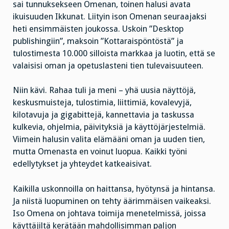
sai tunnuksekseen Omenan, toinen halusi avata
ikuisuuden Ikkunat. Liityin ison Omenan seuraajaksi
heti ensimmäisten joukossa. Uskoin ”Desktop
publishingiin”, maksoin ”Kottaraispöntöstä” ja
tulostimesta 10.000 silloista markkaa ja luotin, että se
valaisisi oman ja opetuslasteni tien tulevaisuuteen.
Niin kävi. Rahaa tuli ja meni – yhä uusia näyttöjä,
keskusmuisteja, tulostimia, liittimiä, kovalevyjä,
kilotavuja ja gigabittejä, kannettavia ja taskussa
kulkevia, ohjelmia, päivityksiä ja käyttöjärjestelmiä.
Viimein halusin valita elämääni oman ja uuden tien,
mutta Omenasta en voinut luopua. Kaikki työni
edellytykset ja yhteydet katkeaisivat.
Kaikilla uskonnoilla on haittansa, hyötynsä ja hintansa.
Ja niistä luopuminen on tehty äärimmäisen vaikeaksi.
Iso Omena on johtava toimija menetelmissä, joissa
käyttäjiltä kerätään mahdollisimman paljon