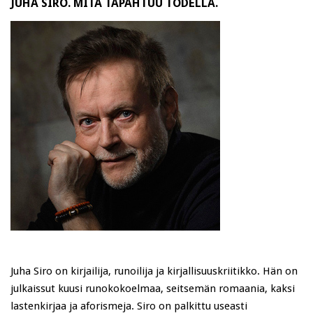
JUHA SIRO. MITÄ TAPAHTUU TODELLA.
Juha Siro on kirjailija, runoilija ja kirjallisuuskriitikko. Hän on
julkaissut kuusi runokokoelmaa, seitsemän romaania, kaksi
lastenkirjaa ja aforismeja. Siro on palkittu useasti