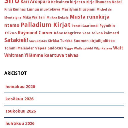
Siro
Kari Aronpuro
Keltainen kirjasto
Kirjallisuuden Nobel
Kirsi Kunnas
Linnun muotokuva
Marilynin hiuspinni
Michel de
Musta runokirja
Mika Waltari
Montaigne
Mirkka Rekola
Palladium Kirjat
ntamo
Pyynikin
Pentti Saarikoski
Raymond Carver
Trikoo
Réne Magritte
Saat toivoa kolmesti
Satakieli!
Suomen kirjailijaliitto
Sirkka Turkka
Savukeidas
Walt
Vapaa pudotus
Tommi Melender
Viggo Wallensköld
Viljo Kajava
Whitman
Yllämme kaartuva taivas
ARKISTOT
heinäkuu 2026
kesäkuu 2026
toukokuu 2026
huhtikuu 2026