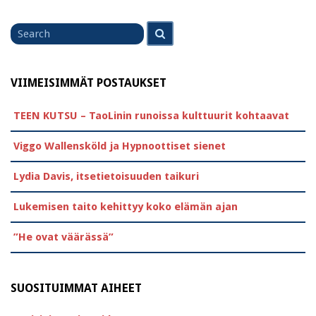
Search
Search
for
VIIMEISIMMÄT POSTAUKSET
TEEN KUTSU – TaoLinin runoissa kulttuurit kohtaavat
Viggo Wallensköld ja Hypnoottiset sienet
Lydia Davis, itsetietoisuuden taikuri
Lukemisen taito kehittyy koko elämän ajan
”He ovat väärässä”
SUOSITUIMMAT AIHEET