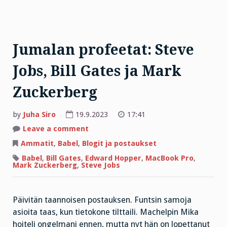
Jumalan profeetat: Steve
Jobs, Bill Gates ja Mark
Zuckerberg
by
Juha Siro
19.9.2023
17:41
on
Leave a comment
Jumalan
profeetat:
Ammatit
,
Babel
,
Blogit ja postaukset
Steve
Jobs,
Babel
,
Bill Gates
,
Edward Hopper
,
MacBook Pro
,
Bill
Mark Zuckerberg
,
Steve Jobs
Gates
ja
Mark
Zuckerberg
Päivitän taannoisen postauksen. Funtsin samoja
asioita taas, kun tietokone tilttaili. Machelpin Mika
hoiteli ongelmani ennen, mutta nyt hän on lopettanut