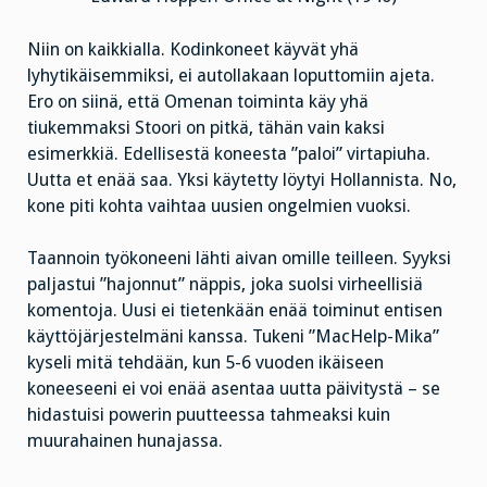
Niin on kaikkialla. Kodinkoneet käyvät yhä
lyhytikäisemmiksi, ei autollakaan loputtomiin ajeta.
Ero on siinä, että Omenan toiminta käy yhä
tiukemmaksi Stoori on pitkä, tähän vain kaksi
esimerkkiä. Edellisestä koneesta ”paloi” virtapiuha.
Uutta et enää saa. Yksi käytetty löytyi Hollannista. No,
kone piti kohta vaihtaa uusien ongelmien vuoksi.
Taannoin työkoneeni lähti aivan omille teilleen. Syyksi
paljastui ”hajonnut” näppis, joka suolsi virheellisiä
komentoja. Uusi ei tietenkään enää toiminut entisen
käyttöjärjestelmäni kanssa. Tukeni ”MacHelp-Mika”
kyseli mitä tehdään, kun 5-6 vuoden ikäiseen
koneeseeni ei voi enää asentaa uutta päivitystä – se
hidastuisi powerin puutteessa tahmeaksi kuin
muurahainen hunajassa.