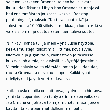
sai tunnuksekseen Omenan, toinen halusi avata
ikuisuuden Ikkunat. Liityin ison Omenan seuraajaksi
heti ensimmäisten joukossa. Uskoin ”Desktop
publishingiin”, maksoin ”Kottaraispöntöstä” ja
tulostimesta 10.000 silloista markkaa ja luotin, että se
valaisisi oman ja opetuslasteni tien tulevaisuuteen.
Niin kävi. Rahaa tuli ja meni – yhä uusia näyttöjä,
keskusmuisteja, tulostimia, liittimiä, kovalevyjä,
kilotavuja ja gigabittejä, kannettavia ja taskussa
kulkevia, ohjelmia, päivityksiä ja käyttöjärjestelmiä.
Viimein halusin valita elämääni oman ja uuden tien,
mutta Omenasta en voinut luopua. Kaikki työni
edellytykset ja yhteydet katkeaisivat.
Kaikilla uskonnoilla on haittansa, hyötynsä ja hintansa.
Ja niistä luopuminen on tehty äärimmäisen vaikeaksi.
Iso Omena on johtava toimija menetelmissä, joissa
käyttäjiltä kerätään mahdollisimman paljon