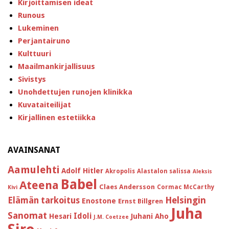
Kirjoittamisen ideat
Runous
Lukeminen
Perjantairuno
Kulttuuri
Maailmankirjallisuus
Sivistys
Unohdettujen runojen klinikka
Kuvataiteilijat
Kirjallinen estetiikka
AVAINSANAT
Aamulehti
Adolf Hitler
Akropolis
Alastalon salissa
Aleksis
Babel
Ateena
Claes Andersson
Cormac McCarthy
Kivi
Helsingin
Elämän tarkoitus
Enostone
Ernst Billgren
Juha
Sanomat
Idoli
Hesari
Juhani Aho
J.M. Coetzee