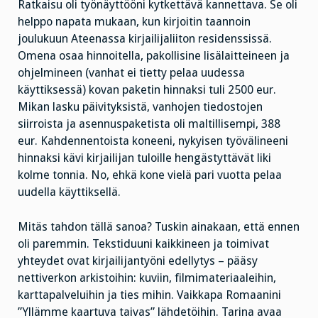
Ratkaisu oli työnäyttööni kytkettävä kannettava. Se oli
helppo napata mukaan, kun kirjoitin taannoin
joulukuun Ateenassa kirjailijaliiton residenssissä.
Omena osaa hinnoitella, pakollisine lisälaitteineen ja
ohjelmineen (vanhat ei tietty pelaa uudessa
käyttiksessä) kovan paketin hinnaksi tuli 2500 eur.
Mikan lasku päivityksistä, vanhojen tiedostojen
siirroista ja asennuspaketista oli maltillisempi, 388
eur. Kahdennentoista koneeni, nykyisen työvälineeni
hinnaksi kävi kirjailijan tuloille hengästyttävät liki
kolme tonnia. No, ehkä kone vielä pari vuotta pelaa
uudella käyttiksellä.
Mitäs tahdon tällä sanoa? Tuskin ainakaan, että ennen
oli paremmin. Tekstiduuni kaikkineen ja toimivat
yhteydet ovat kirjailijantyöni edellytys – pääsy
nettiverkon arkistoihin: kuviin, filmimateriaaleihin,
karttapalveluihin ja ties mihin. Vaikkapa Romaanini
”Yllämme kaartuva taivas” lähdetöihin. Tarina avaa