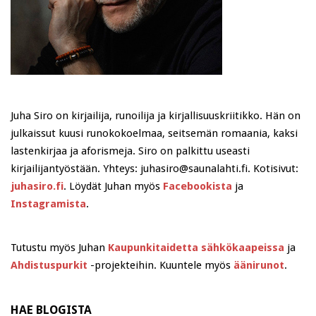
Juha Siro on kirjailija, runoilija ja kirjallisuuskriitikko. Hän on
julkaissut kuusi runokokoelmaa, seitsemän romaania, kaksi
lastenkirjaa ja aforismeja. Siro on palkittu useasti
kirjailijantyöstään. Yhteys: juhasiro@saunalahti.fi. Kotisivut:
juhasiro.fi
. Löydät Juhan myös
Facebookista
ja
Instagramista
.
Tutustu myös Juhan
Kaupunkitaidetta sähkökaapeissa
ja
Ahdistuspurkit
-projekteihin. Kuuntele myös
äänirunot
.
HAE BLOGISTA