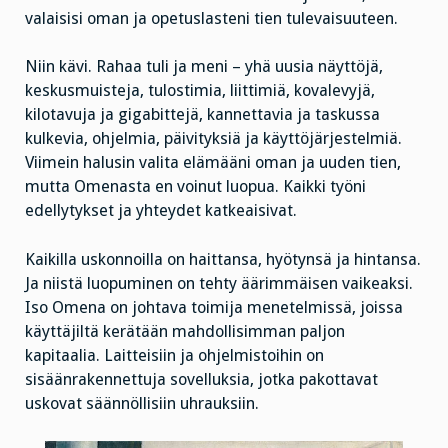
valaisisi oman ja opetuslasteni tien tulevaisuuteen.
Niin kävi. Rahaa tuli ja meni – yhä uusia näyttöjä,
keskusmuisteja, tulostimia, liittimiä, kovalevyjä,
kilotavuja ja gigabittejä, kannettavia ja taskussa
kulkevia, ohjelmia, päivityksiä ja käyttöjärjestelmiä.
Viimein halusin valita elämääni oman ja uuden tien,
mutta Omenasta en voinut luopua. Kaikki työni
edellytykset ja yhteydet katkeaisivat.
Kaikilla uskonnoilla on haittansa, hyötynsä ja hintansa.
Ja niistä luopuminen on tehty äärimmäisen vaikeaksi.
Iso Omena on johtava toimija menetelmissä, joissa
käyttäjiltä kerätään mahdollisimman paljon
kapitaalia. Laitteisiin ja ohjelmistoihin on
sisäänrakennettuja sovelluksia, jotka pakottavat
uskovat säännöllisiin uhrauksiin.