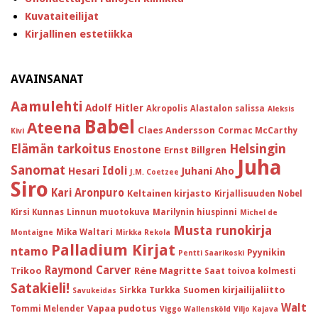
Kuvataiteilijat
Kirjallinen estetiikka
AVAINSANAT
Aamulehti
Adolf Hitler
Akropolis
Alastalon salissa
Aleksis
Babel
Ateena
Claes Andersson
Cormac McCarthy
Kivi
Helsingin
Elämän tarkoitus
Enostone
Ernst Billgren
Juha
Sanomat
Idoli
Hesari
Juhani Aho
J.M. Coetzee
Siro
Kari Aronpuro
Keltainen kirjasto
Kirjallisuuden Nobel
Kirsi Kunnas
Linnun muotokuva
Marilynin hiuspinni
Michel de
Musta runokirja
Mika Waltari
Montaigne
Mirkka Rekola
Palladium Kirjat
ntamo
Pyynikin
Pentti Saarikoski
Raymond Carver
Trikoo
Réne Magritte
Saat toivoa kolmesti
Satakieli!
Suomen kirjailijaliitto
Sirkka Turkka
Savukeidas
Walt
Vapaa pudotus
Tommi Melender
Viggo Wallensköld
Viljo Kajava