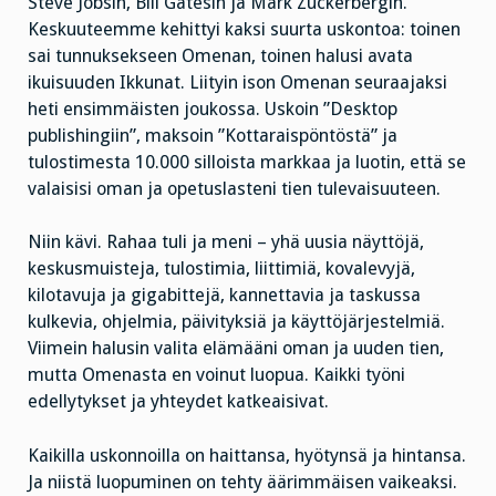
Steve Jobsin, Bill Gatesin ja Mark Zuckerbergin.
Keskuuteemme kehittyi kaksi suurta uskontoa: toinen
sai tunnuksekseen Omenan, toinen halusi avata
ikuisuuden Ikkunat. Liityin ison Omenan seuraajaksi
heti ensimmäisten joukossa. Uskoin ”Desktop
publishingiin”, maksoin ”Kottaraispöntöstä” ja
tulostimesta 10.000 silloista markkaa ja luotin, että se
valaisisi oman ja opetuslasteni tien tulevaisuuteen.
Niin kävi. Rahaa tuli ja meni – yhä uusia näyttöjä,
keskusmuisteja, tulostimia, liittimiä, kovalevyjä,
kilotavuja ja gigabittejä, kannettavia ja taskussa
kulkevia, ohjelmia, päivityksiä ja käyttöjärjestelmiä.
Viimein halusin valita elämääni oman ja uuden tien,
mutta Omenasta en voinut luopua. Kaikki työni
edellytykset ja yhteydet katkeaisivat.
Kaikilla uskonnoilla on haittansa, hyötynsä ja hintansa.
Ja niistä luopuminen on tehty äärimmäisen vaikeaksi.