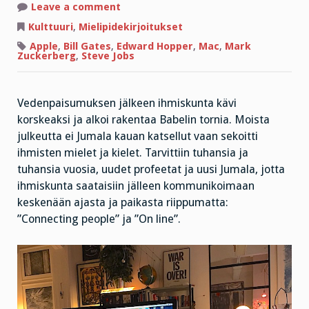
on
Leave a comment
Duuneja
Jumalan
Kulttuuri
,
Mielipidekirjoitukset
hirttosilmukassa
Apple
,
Bill Gates
,
Edward Hopper
,
Mac
,
Mark
Zuckerberg
,
Steve Jobs
Vedenpaisumuksen jälkeen ihmiskunta kävi
korskeaksi ja alkoi rakentaa Babelin tornia. Moista
julkeutta ei Jumala kauan katsellut vaan sekoitti
ihmisten mielet ja kielet. Tarvittiin tuhansia ja
tuhansia vuosia, uudet profeetat ja uusi Jumala, jotta
ihmiskunta saataisiin jälleen kommunikoimaan
keskenään ajasta ja paikasta riippumatta:
”Connecting people” ja ”On line”.