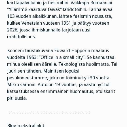
karttapalveluihin ja ties mihin. Vaikkapa Romaanini
”Yllämme kaartuva taivas” lähdetöihin. Tarina avaa
103 vuoden aikaikkunan, lähtee fasismin noususta,
kulkee Venetsian vuoteen 1951 ja päätyy vuoteen
2026, jossa ihmiskunnalle tarjotaan uusi
mahdollisuus.
Koneeni taustakuvana Edward Hopperin maalaus
vuodelta 1953: ”Office in a small city”. Se kannustaa
minua oleellisen äärelle. Teknologista huolimatta. Tai
juuri sen tähden. Mainitsen lopuksi
pesukoneestamme, joka on toiminut yli 30 vuotta.
Mikro samoin. Auto on 19-vuotias, ja vasta nyt tuli
katsastuksessa ensimmäinen huomautus, etuiskarit
piti uusia.
…………………………………………….
Blogin ekstralinkit