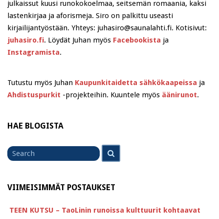
julkaissut kuusi runokokoelmaa, seitsemän romaania, kaksi
lastenkirjaa ja aforismeja. Siro on palkittu useasti
kirjailijantyöstään. Yhteys: juhasiro@saunalahti.fi. Kotisivut:
juhasiro.fi
. Löydät Juhan myös
Facebookista
ja
Instagramista
.
Tutustu myös Juhan
Kaupunkitaidetta sähkökaapeissa
ja
Ahdistuspurkit
-projekteihin. Kuuntele myös
äänirunot
.
HAE BLOGISTA
Search
Search
for
VIIMEISIMMÄT POSTAUKSET
TEEN KUTSU – TaoLinin runoissa kulttuurit kohtaavat