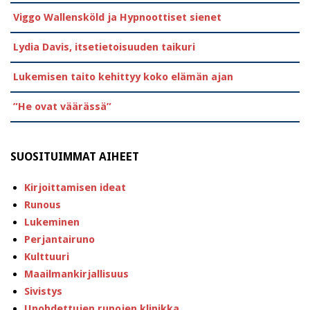
Viggo Wallensköld ja Hypnoottiset sienet
Lydia Davis, itsetietoisuuden taikuri
Lukemisen taito kehittyy koko elämän ajan
”He ovat väärässä”
SUOSITUIMMAT AIHEET
Kirjoittamisen ideat
Runous
Lukeminen
Perjantairuno
Kulttuuri
Maailmankirjallisuus
Sivistys
Unohdettujen runojen klinikka