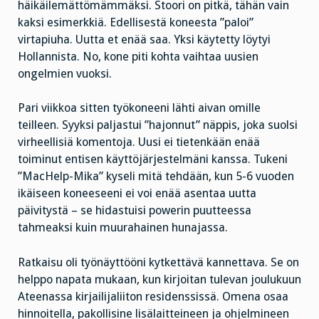
häikäilemättömämmäksi. Stoori on pitkä, tähän vain
kaksi esimerkkiä. Edellisestä koneesta ”paloi”
virtapiuha. Uutta et enää saa. Yksi käytetty löytyi
Hollannista. No, kone piti kohta vaihtaa uusien
ongelmien vuoksi.
Pari viikkoa sitten työkoneeni lähti aivan omille
teilleen. Syyksi paljastui ”hajonnut” näppis, joka suolsi
virheellisiä komentoja. Uusi ei tietenkään enää
toiminut entisen käyttöjärjestelmäni kanssa. Tukeni
”MacHelp-Mika” kyseli mitä tehdään, kun 5-6 vuoden
ikäiseen koneeseeni ei voi enää asentaa uutta
päivitystä – se hidastuisi powerin puutteessa
tahmeaksi kuin muurahainen hunajassa.
Ratkaisu oli työnäyttööni kytkettävä kannettava. Se on
helppo napata mukaan, kun kirjoitan tulevan joulukuun
Ateenassa kirjailijaliiton residenssissä. Omena osaa
hinnoitella, pakollisine lisälaitteineen ja ohjelmineen