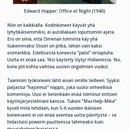
Edward Hopper: Office at Night (1940)
Niin on kaikkialla. Kodinkoneet käyvät yhä
lyhytikäisemmiksi, ei autollakaan loputtomiin ajeta.
Ero on siinä, että Omenan toiminta käy yhä
tiukemmaksi Stoori on pitkä, tähän vain kaksi
esimerkkiä. Edellisestä koneesta ”paloi” virtapiuha.
Uutta et enää saa. Yksi käytetty löytyi Hollannista. No,
kone piti kohta vaihtaa uusien ongelmien vuoksi.
Taannoin työkoneeni lähti aivan omille teilleen. Syyksi
paljastui ”hajonnut” näppis, joka suolsi virheellisiä
komentoja. Uusi ei tietenkään enää toiminut entisen
käyttöjärjestelmäni kanssa. Tukeni ”MacHelp-Mika”
kyseli mitä tehdään, kun 5-6 vuoden ikäiseen
koneeseeni ei voi enää asentaa uutta päivitystä – se
hidastuisi powerin puutteessa tahmeaksi kuin
muurahainen hunajassa.