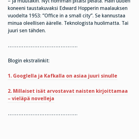
– ja muutakin. Nyt homman pitäisi pelata. Hain uuden
koneeni taustakuvaksi Edward Hopperin maalauksen
vuodelta 1953: ”Office in a small city”. Se kannustaa
minua oleellisen äärelle. Teknologista huolimatta. Tai
juuri sen tähden.
………………………………….
Blogin ekstralinkit:
1. Googlella ja Kafkalla on asiaa juuri sinulle
2. Millaiset isät arvostavat naisten kirjoittamaa
– vieläpä novelleja
………………………………….