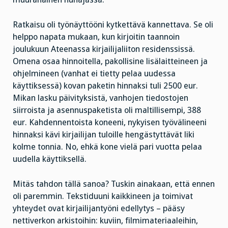
Ratkaisu oli työnäyttööni kytkettävä kannettava. Se oli
helppo napata mukaan, kun kirjoitin taannoin
joulukuun Ateenassa kirjailijaliiton residenssissä.
Omena osaa hinnoitella, pakollisine lisälaitteineen ja
ohjelmineen (vanhat ei tietty pelaa uudessa
käyttiksessä) kovan paketin hinnaksi tuli 2500 eur.
Mikan lasku päivityksistä, vanhojen tiedostojen
siirroista ja asennuspaketista oli maltillisempi, 388
eur. Kahdennentoista koneeni, nykyisen työvälineeni
hinnaksi kävi kirjailijan tuloille hengästyttävät liki
kolme tonnia. No, ehkä kone vielä pari vuotta pelaa
uudella käyttiksellä.
Mitäs tahdon tällä sanoa? Tuskin ainakaan, että ennen
oli paremmin. Tekstiduuni kaikkineen ja toimivat
yhteydet ovat kirjailijantyöni edellytys – pääsy
nettiverkon arkistoihin: kuviin, filmimateriaaleihin,