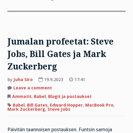
Jumalan profeetat: Steve
Jobs, Bill Gates ja Mark
Zuckerberg
by
Juha Siro
19.9.2023
17:41
on
Leave a comment
Jumalan
profeetat:
Ammatit
,
Babel
,
Blogit ja postaukset
Steve
Jobs,
Babel
,
Bill Gates
,
Edward Hopper
,
MacBook Pro
,
Bill
Mark Zuckerberg
,
Steve Jobs
Gates
ja
Mark
Zuckerberg
Päivitän taannoisen postauksen. Funtsin samoja