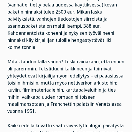
(vanhat ei tietty pelaa uudessa käyttiksessä) kovan
paketin hinnaksi tulee 2500 eur. Mikan lasku
päivityksistä, vanhojen tiedostojen siirroista ja
asennuspaketista on maltillisempi, 388 eur.
Kahdennentoista koneeni ja nykyisen työvälineeni
hinnaksi käy kirjailijan tuloille hengästyttävät liki
kolme tonnia.
Mitäs tahdon tällä sanoa? Tuskin ainakaan, että ennen
oli paremmin. Tekstiduuni kaikkineen ja toimivat
yhteydet ovat kirjailijantyöni edellytys – ei pääasiassa
toisiin ihmisiin, mutta myös nettiverkon arkistoihin:
kuviin, filmimateriaaleihin, karttapalveluihin ja ties
mihin, vaikkapa uuden romaanini toiseen
maailmansotaan ja Franchettin palatsiin Venetsiassa
vuonna 1951.
Kaikki edellä kuvattu säätö viivästytti blogin päivitystä