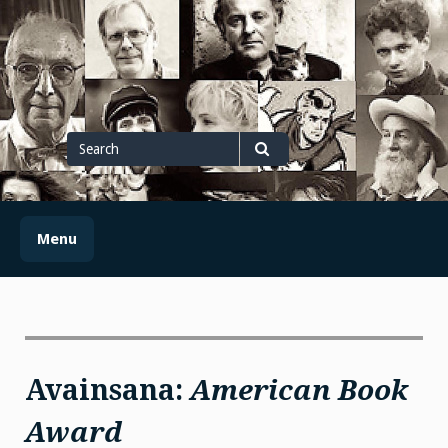
Skip
to
content
Search
for
Search
Menu
Avainsana:
American Book
Award