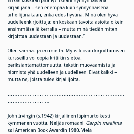
En ole koskaan pitänyt itseäni ’synnynnäisenä’
kirjailijana – sen enempää kuin synnynnäisenä
urheilijanakaan, enkä edes hyvänä. Minä olen hyvä
uudelleenkirjoittaja; en koskaan tavoita asioita oikein
ensimmäisellä kerralla – mutta minä tiedän miten
kirjoittaa uudestaan ja uudestaan.”
Olen samaa- ja eri mieltä. Myös luovan kirjoittamisen
kursseilla voi oppia kritiikin sietoa,
periksiantamattomuutta, tekstin muovaamista ja
hiomista yhä uudelleen ja uudelleen. Eivät kaikki –
mutta ne, joista tulee kirjailijoita.
……………………………………………………………
…………………….
John Irvingin (s.1942) kirjallinen läpimurto kesti
kymmenen vuotta. Neljäs romaani,
Garpin maailma
sai American Book Awardin 1980. Vielä