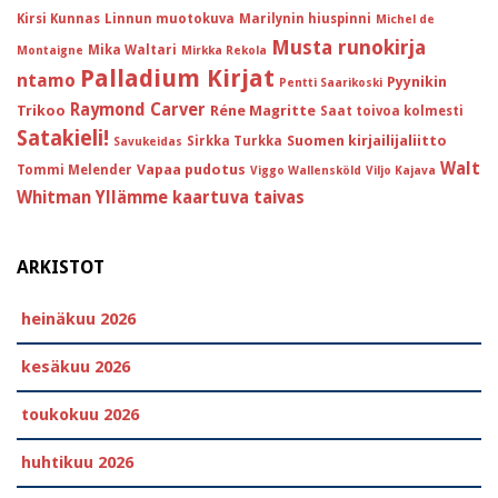
Kirsi Kunnas
Linnun muotokuva
Marilynin hiuspinni
Michel de
Musta runokirja
Mika Waltari
Montaigne
Mirkka Rekola
Palladium Kirjat
ntamo
Pyynikin
Pentti Saarikoski
Raymond Carver
Trikoo
Réne Magritte
Saat toivoa kolmesti
Satakieli!
Suomen kirjailijaliitto
Sirkka Turkka
Savukeidas
Walt
Vapaa pudotus
Tommi Melender
Viggo Wallensköld
Viljo Kajava
Whitman
Yllämme kaartuva taivas
ARKISTOT
heinäkuu 2026
kesäkuu 2026
toukokuu 2026
huhtikuu 2026