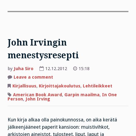
John Irvingin
menestysresepti
by
Juha Siro
12.12.2012
15:18
on
Leave a comment
John
Irvingin
Kirjallisuus
,
Kirjoittajakoulutus
,
Lehtileikkeet
menestysresepti
American Book Award
,
Garpin maailma
,
In One
Person
,
John Irving
Kun kirja alkaa olla painokunnossa, on aika kerätä
jälkeenjääneet paperit kansioon: muistivihkot,
arkistojen aineistot, tulosteet, liput, laput ja