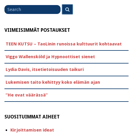
Search
Search
for
VIIMEISIMMÄT POSTAUKSET
TEEN KUTSU – TaoLinin runoissa kulttuurit kohtaavat
Viggo Wallensköld ja Hypnoottiset sienet
Lydia Davis, itsetietoisuuden taikuri
Lukemisen taito kehittyy koko elämän ajan
”He ovat väärässä”
SUOSITUIMMAT AIHEET
Kirjoittamisen ideat