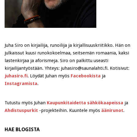
Juha Siro on kirjailija, runoilija ja kirjallisuuskriitikko. Hän on
julkaissut kuusi runokokoelmaa, seitsemän romaania, kaksi
lastenkirjaa ja aforismeja. Siro on palkittu useasti
kirjailijantyöstään. Yhteys: juhasiro@saunalahti.fi. Kotisivut:
juhasiro.fi
. Löydät Juhan myös
Facebookista
ja
Instagramista
.
Tutustu myös Juhan
Kaupunkitaidetta sähkökaapeissa
ja
Ahdistuspurkit
-projekteihin. Kuuntele myös
äänirunot
.
HAE BLOGISTA