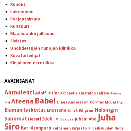
Runous
Lukeminen
Perjantairuno
Kulttuuri
Maailmankirjallisuus
Sivistys
Unohdettujen runojen klinikka
Kuvataiteilijat
Kirjallinen estetiikka
AVAINSANAT
Aamulehti
Adolf Hitler
Akropolis
Alastalon salissa
Aleksis
Babel
Ateena
Claes Andersson
Cormac McCarthy
Kivi
Helsingin
Elämän tarkoitus
Enostone
Ernst Billgren
Juha
Sanomat
Idoli
Hesari
Juhani Aho
J.M. Coetzee
Siro
Kari Aronpuro
Keltainen kirjasto
Kirjallisuuden Nobel