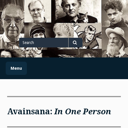
Skip
to
content
Search
for
Search
Menu
Avainsana:
In One Person