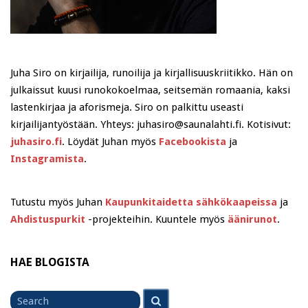
Juha Siro on kirjailija, runoilija ja kirjallisuuskriitikko. Hän on
julkaissut kuusi runokokoelmaa, seitsemän romaania, kaksi
lastenkirjaa ja aforismeja. Siro on palkittu useasti
kirjailijantyöstään. Yhteys: juhasiro@saunalahti.fi. Kotisivut:
juhasiro.fi
. Löydät Juhan myös
Facebookista
ja
Instagramista
.
Tutustu myös Juhan
Kaupunkitaidetta sähkökaapeissa
ja
Ahdistuspurkit
-projekteihin. Kuuntele myös
äänirunot
.
HAE BLOGISTA
Search
Search
for