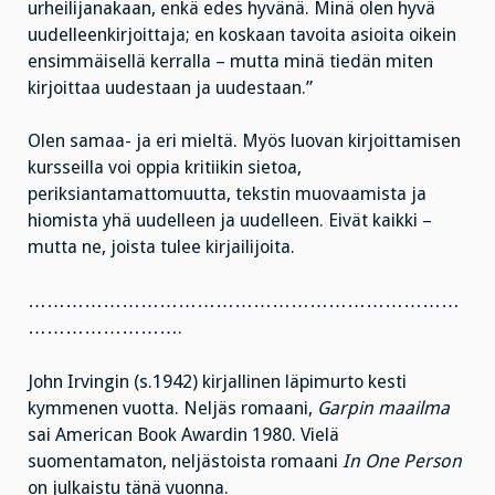
urheilijanakaan, enkä edes hyvänä. Minä olen hyvä
uudelleenkirjoittaja; en koskaan tavoita asioita oikein
ensimmäisellä kerralla – mutta minä tiedän miten
kirjoittaa uudestaan ja uudestaan.”
Olen samaa- ja eri mieltä. Myös luovan kirjoittamisen
kursseilla voi oppia kritiikin sietoa,
periksiantamattomuutta, tekstin muovaamista ja
hiomista yhä uudelleen ja uudelleen. Eivät kaikki –
mutta ne, joista tulee kirjailijoita.
……………………………………………………………
…………………….
John Irvingin (s.1942) kirjallinen läpimurto kesti
kymmenen vuotta. Neljäs romaani,
Garpin maailma
sai American Book Awardin 1980. Vielä
suomentamaton, neljästoista romaani
In One Person
on julkaistu tänä vuonna.