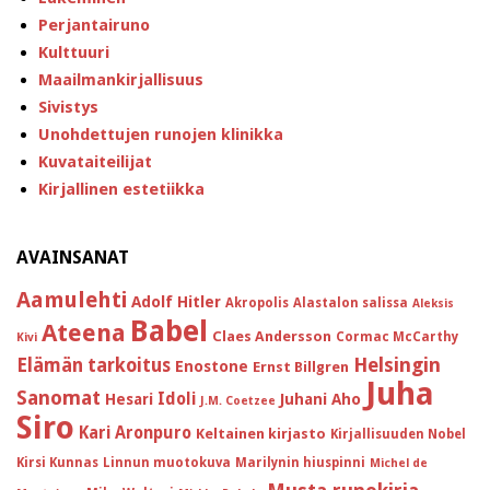
Perjantairuno
Kulttuuri
Maailmankirjallisuus
Sivistys
Unohdettujen runojen klinikka
Kuvataiteilijat
Kirjallinen estetiikka
AVAINSANAT
Aamulehti
Adolf Hitler
Akropolis
Alastalon salissa
Aleksis
Babel
Ateena
Claes Andersson
Cormac McCarthy
Kivi
Helsingin
Elämän tarkoitus
Enostone
Ernst Billgren
Juha
Sanomat
Idoli
Hesari
Juhani Aho
J.M. Coetzee
Siro
Kari Aronpuro
Keltainen kirjasto
Kirjallisuuden Nobel
Kirsi Kunnas
Linnun muotokuva
Marilynin hiuspinni
Michel de