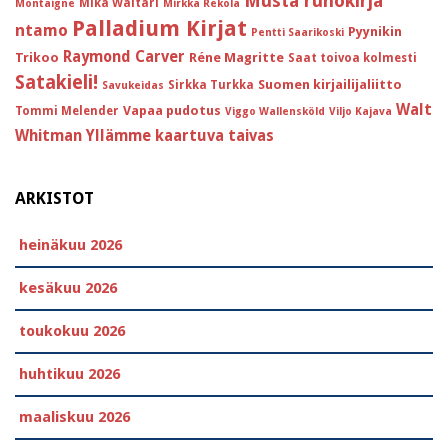
Musta runokirja
Mika Waltari
Montaigne
Mirkka Rekola
Palladium Kirjat
ntamo
Pyynikin
Pentti Saarikoski
Raymond Carver
Trikoo
Réne Magritte
Saat toivoa kolmesti
Satakieli!
Suomen kirjailijaliitto
Sirkka Turkka
Savukeidas
Walt
Vapaa pudotus
Tommi Melender
Viggo Wallensköld
Viljo Kajava
Whitman
Yllämme kaartuva taivas
ARKISTOT
heinäkuu 2026
kesäkuu 2026
toukokuu 2026
huhtikuu 2026
maaliskuu 2026