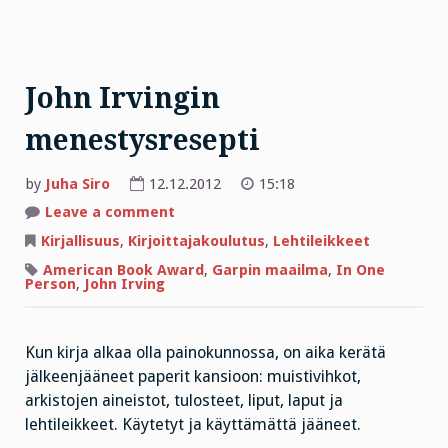
John Irvingin
menestysresepti
by
Juha Siro
12.12.2012
15:18
on
Leave a comment
John
Irvingin
Kirjallisuus
,
Kirjoittajakoulutus
,
Lehtileikkeet
menestysresepti
American Book Award
,
Garpin maailma
,
In One
Person
,
John Irving
Kun kirja alkaa olla painokunnossa, on aika kerätä
jälkeenjääneet paperit kansioon: muistivihkot,
arkistojen aineistot, tulosteet, liput, laput ja
lehtileikkeet. Käytetyt ja käyttämättä jääneet.