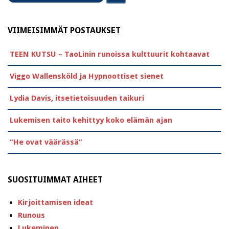
VIIMEISIMMÄT POSTAUKSET
TEEN KUTSU – TaoLinin runoissa kulttuurit kohtaavat
Viggo Wallensköld ja Hypnoottiset sienet
Lydia Davis, itsetietoisuuden taikuri
Lukemisen taito kehittyy koko elämän ajan
”He ovat väärässä”
SUOSITUIMMAT AIHEET
Kirjoittamisen ideat
Runous
Lukeminen