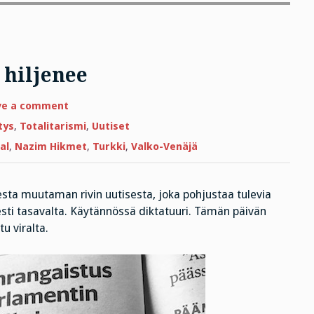
 hiljenee
on
ve a comment
Hirsipuussa
vastustajat
tys
,
Totalitarismi
,
Uutiset
hiljenee
al
,
Nazim Hikmet
,
Turkki
,
Valko-Venäjä
sesta muutaman rivin uutisesta, joka pohjustaa tulevia
sesti tasavalta. Käytännössä diktatuuri. Tämän päivän
u viralta.