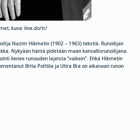
et, kuva: line.do/tr/
oilija Nazim Hikmetin (1902 – 1963) tekstiä. Runoilijan
aakka. Nykyään häntä pidetään maan kansallisrunoilijana.
ointi lienee runouden lajeista ”vaikein”. Ehkä Hikmetin
uomentanut Brita Polttila ja Ultra Bra on aikanaan runon