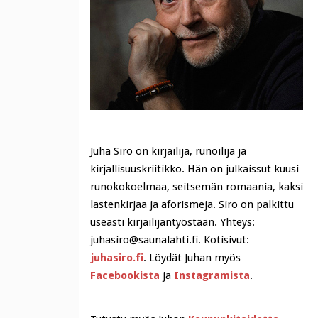
Juha Siro on kirjailija, runoilija ja
kirjallisuuskriitikko. Hän on julkaissut kuusi
runokokoelmaa, seitsemän romaania, kaksi
lastenkirjaa ja aforismeja. Siro on palkittu
useasti kirjailijantyöstään. Yhteys:
juhasiro@saunalahti.fi. Kotisivut:
juhasiro.fi
. Löydät Juhan myös
Facebookista
ja
Instagramista
.