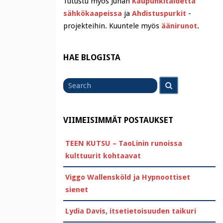
Tutustu myös Juhan
Kaupunkitaidetta
sähkökaapeissa
ja
Ahdistuspurkit
-
projekteihin. Kuuntele myös
äänirunot
.
HAE BLOGISTA
Search
Search
for
VIIMEISIMMÄT POSTAUKSET
TEEN KUTSU – TaoLinin runoissa
kulttuurit kohtaavat
Viggo Wallensköld ja Hypnoottiset
sienet
Lydia Davis, itsetietoisuuden taikuri