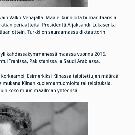
in Valko-Venäjällä. Maa ei kunnioita humanitaarisia
atian periaatteita. Presidentti Aljaksandr Lukasenka
tiaan ottein. Turkki on seuraamassa diktaattorin
sta yli kahdessakymmenessä maassa vuonna 2015.
htui Iranissa, Pakistanissa ja Saudi Arabiassa.
 korkeampi. Esimerkiksi Kiinassa teloitettujen määrää
le mukana Kiinan kuolemantuomioita tai teloituksia.
kuin koko muun maailman yhteensä.