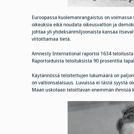
Euroopassa kuolemanrangaistus on voimassa va
oikeuksia eikä noudata oikeusvaltion ja demokr
johtaa yli yhdeksänmiljoonaista kansaa itseval
viitoittamaa tietä.
Amnesty International raportoi 1634 teloitu
Raportoiduista teloituksista 90 prosenttia tapa
Käytännössä teloitettujen lukumäärä on paljon
on valtionsalaisuus. Luvuissa ei tästä syystä o
Maan uskotaan teloittavan enemmän ihmisiä 