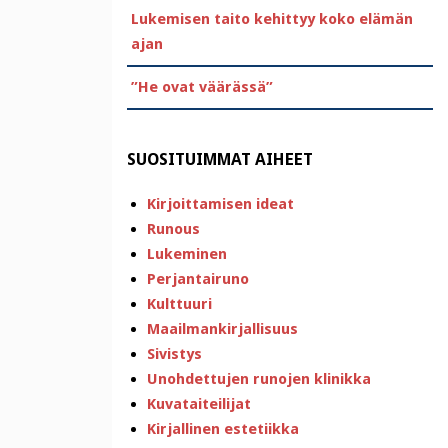
Lukemisen taito kehittyy koko elämän
ajan
”He ovat väärässä”
SUOSITUIMMAT AIHEET
Kirjoittamisen ideat
Runous
Lukeminen
Perjantairuno
Kulttuuri
Maailmankirjallisuus
Sivistys
Unohdettujen runojen klinikka
Kuvataiteilijat
Kirjallinen estetiikka