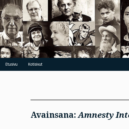
Skip
to
content
Etusivu
Kotisivut
Avainsana:
Amnesty Int