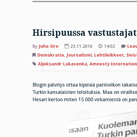
Hirsipuussa vastustajat
by
Juha Siro
23.11.2016
14:02
Lea
Demokratia
,
Journalismi
,
Lehtileikkeet
,
Sivis
Aljeksandr Lukasenka
,
Amnesty Internation
Blogin päivitys ottaa kipinää parinviikon takai
Turkin kansalaisten teloituksia. Maa on viralli
Hesari kertoo miten 15 000 virkamiestä on pant