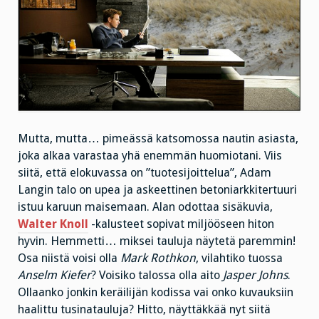
Mutta, mutta… pimeässä katsomossa nautin asiasta,
joka alkaa varastaa yhä enemmän huomiotani. Viis
siitä, että elokuvassa on ”tuotesijoittelua”, Adam
Langin talo on upea ja askeettinen betoniarkkitertuuri
istuu karuun maisemaan. Alan odottaa sisäkuvia,
Walter Knoll
-kalusteet sopivat miljööseen hiton
hyvin. Hemmetti… miksei tauluja näytetä paremmin!
Osa niistä voisi olla
Mark Rothkon
, vilahtiko tuossa
Anselm Kiefer
? Voisiko talossa olla aito
Jasper Johns
.
Ollaanko jonkin keräilijän kodissa vai onko kuvauksiin
haalittu tusinatauluja? Hitto, näyttäkkää nyt siitä