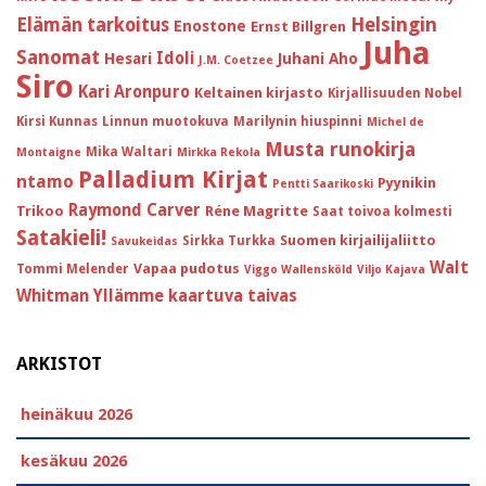
Helsingin
Elämän tarkoitus
Enostone
Ernst Billgren
Juha
Sanomat
Idoli
Hesari
Juhani Aho
J.M. Coetzee
Siro
Kari Aronpuro
Keltainen kirjasto
Kirjallisuuden Nobel
Kirsi Kunnas
Linnun muotokuva
Marilynin hiuspinni
Michel de
Musta runokirja
Mika Waltari
Montaigne
Mirkka Rekola
Palladium Kirjat
ntamo
Pyynikin
Pentti Saarikoski
Raymond Carver
Trikoo
Réne Magritte
Saat toivoa kolmesti
Satakieli!
Suomen kirjailijaliitto
Sirkka Turkka
Savukeidas
Walt
Vapaa pudotus
Tommi Melender
Viggo Wallensköld
Viljo Kajava
Whitman
Yllämme kaartuva taivas
ARKISTOT
heinäkuu 2026
kesäkuu 2026