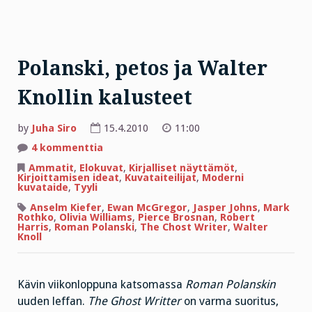
Polanski, petos ja Walter
Knollin kalusteet
by
Juha Siro
15.4.2010
11:00
artikkeliin
4 kommenttia
Polanski,
petos
Ammatit
,
Elokuvat
,
Kirjalliset näyttämöt
,
ja
Kirjoittamisen ideat
,
Kuvataiteilijat
,
Moderni
Walter
kuvataide
,
Tyyli
Knollin
kalusteet
Anselm Kiefer
,
Ewan McGregor
,
Jasper Johns
,
Mark
Rothko
,
Olivia Williams
,
Pierce Brosnan
,
Robert
Harris
,
Roman Polanski
,
The Chost Writer
,
Walter
Knoll
Kävin viikonloppuna katsomassa
Roman Polanskin
uuden leffan.
The Ghost Writter
on varma suoritus,