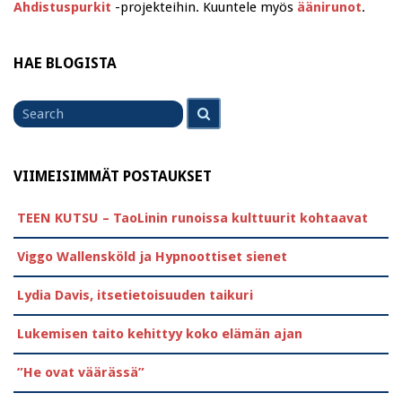
Ahdistuspurkit
-projekteihin. Kuuntele myös
äänirunot
.
HAE BLOGISTA
Search
Search
for
VIIMEISIMMÄT POSTAUKSET
TEEN KUTSU – TaoLinin runoissa kulttuurit kohtaavat
Viggo Wallensköld ja Hypnoottiset sienet
Lydia Davis, itsetietoisuuden taikuri
Lukemisen taito kehittyy koko elämän ajan
”He ovat väärässä”