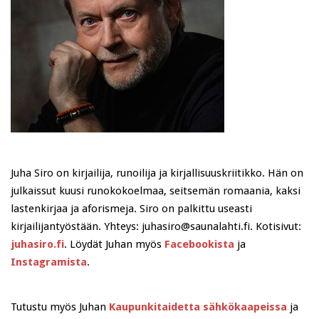
Juha Siro on kirjailija, runoilija ja kirjallisuuskriitikko. Hän on
julkaissut kuusi runokokoelmaa, seitsemän romaania, kaksi
lastenkirjaa ja aforismeja. Siro on palkittu useasti
kirjailijantyöstään. Yhteys: juhasiro@saunalahti.fi. Kotisivut:
juhasiro.fi
. Löydät Juhan myös
Facebookista
ja
Instagramista
.
Tutustu myös Juhan
Kaupunkitaidetta sähkökaapeissa
ja