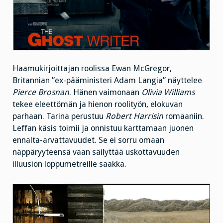
Haamukirjoittajan roolissa Ewan McGregor,
Britannian ”ex-pääministeri Adam Langia” näyttelee
Pierce Brosnan
. Hänen vaimonaan
Olivia Williams
tekee eleettömän ja hienon roolityön, elokuvan
parhaan. Tarina perustuu
Robert Harrisin
romaaniin.
Leffan käsis toimii ja onnistuu karttamaan juonen
ennalta-arvattavuudet. Se ei sorru omaan
näppäryyteensä vaan säilyttää uskottavuuden
illuusion loppumetreille saakka.