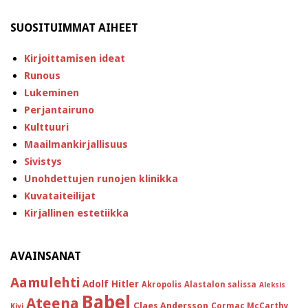
SUOSITUIMMAT AIHEET
Kirjoittamisen ideat
Runous
Lukeminen
Perjantairuno
Kulttuuri
Maailmankirjallisuus
Sivistys
Unohdettujen runojen klinikka
Kuvataiteilijat
Kirjallinen estetiikka
AVAINSANAT
Aamulehti
Adolf Hitler
Akropolis
Alastalon salissa
Aleksis
Babel
Ateena
Claes Andersson
Cormac McCarthy
Kivi