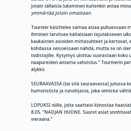
Jotain tällaista lukeminen kuitenkin antaa minu
ymmärtää jotain omastaan
.
Tournier käsittelee samaa asiaa puhuessaan m
ihminen tarvitsee kaltaisiaan tajutakseeen u
kaukaisten asioiden mittasuhteet ja kertovat, ett
kohdassa seisoessaan nähdä, mutta se on olema
todistajille. Kysymys ulottuu suorastaan koko
naapureiden antama vahvistus.” Tournierin peru
älykkö.
SEURAAVASSA (tai sitä seuraavassa) jutussa k
humoristista ja runoilijasta, joka onnistui väl
LOPUKSI niille, joita saattaisi kiinostaa haasta
8.05. ”NADJAN HUONE. Suuret asiat unohtuvat, 
vieraana.”