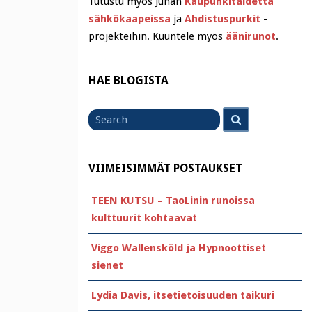
Tutustu myös Juhan
Kaupunkitaidetta
sähkökaapeissa
ja
Ahdistuspurkit
-
projekteihin. Kuuntele myös
äänirunot
.
HAE BLOGISTA
Search
Search
for
VIIMEISIMMÄT POSTAUKSET
TEEN KUTSU – TaoLinin runoissa
kulttuurit kohtaavat
Viggo Wallensköld ja Hypnoottiset
sienet
Lydia Davis, itsetietoisuuden taikuri