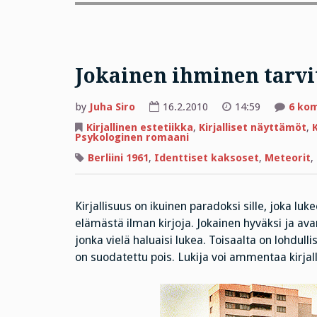
Jokainen ihminen tarvi
by
Juha Siro
16.2.2010
14:59
6 ko
Kirjallinen estetiikka
,
Kirjalliset näyttämöt
,
K
Psykologinen romaani
Berliini 1961
,
Identtiset kaksoset
,
Meteorit
,
Kirjallisuus on ikuinen paradoksi sille, joka luke
elämästä ilman kirjoja. Jokainen hyväksi ja avar
jonka vielä haluaisi lukea. Toisaalta on lohdulli
on suodatettu pois. Lukija voi ammentaa kirjal