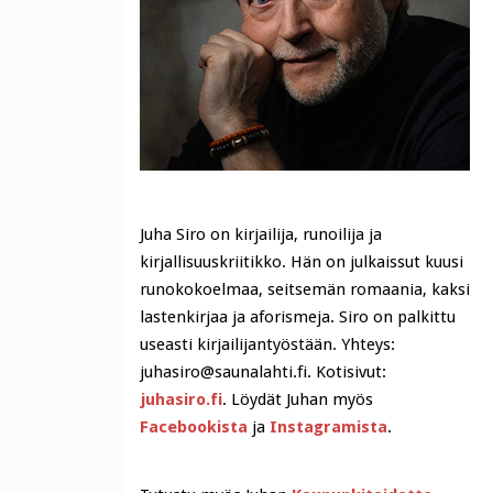
Juha Siro on kirjailija, runoilija ja
kirjallisuuskriitikko. Hän on julkaissut kuusi
runokokoelmaa, seitsemän romaania, kaksi
lastenkirjaa ja aforismeja. Siro on palkittu
useasti kirjailijantyöstään. Yhteys:
juhasiro@saunalahti.fi. Kotisivut:
juhasiro.fi
. Löydät Juhan myös
Facebookista
ja
Instagramista
.