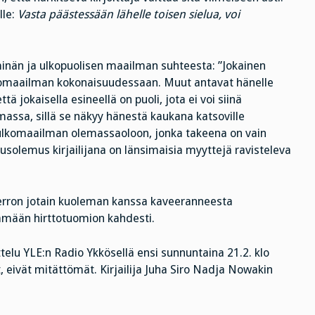
lle:
Vasta päästessään lähelle toisen sielua, voi
inän ja ulkopuolisen maailman suhteesta: ”Jokainen
lkomaailman kokonaisuudessaan. Muut antavat hänelle
ä jokaisella esineellä on puoli, jota ei voi siinä
ssa, sillä se näkyy hänestä kaukana katsoville
 ulkomaailman olemassaoloon, jonka takeena on vain
solemus kirjailijana on länsimaisia myyttejä ravisteleva
erron jotain kuoleman kanssa kaveeranneesta
ttämään hirttotuomion kahdesti.
ttelu YLE:n Radio Ykkösellä ensi sunnuntaina 21.2. klo
eivät mitättömät. Kirjailija Juha Siro Nadja Nowakin