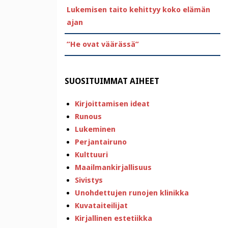
Lukemisen taito kehittyy koko elämän
ajan
”He ovat väärässä”
SUOSITUIMMAT AIHEET
Kirjoittamisen ideat
Runous
Lukeminen
Perjantairuno
Kulttuuri
Maailmankirjallisuus
Sivistys
Unohdettujen runojen klinikka
Kuvataiteilijat
Kirjallinen estetiikka