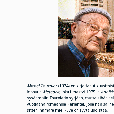
Michel Tournier
(1924) on kirjoitanut kuusitoi
loppuun
Meteorit,
joka ilmestyi 1975 ja
Annikk
sysäämään Tournierin syrjään, mutta eihän sella
vuotiaana romaanilla Perjantai, jolla hän sai h
sitten, hämärä mielikuva on syytä uudistaa.