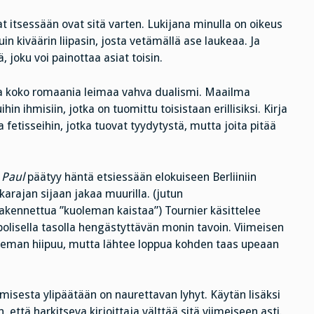
jat itsessään ovat sitä varten. Lukijana minulla on oikeus
uin kiväärin liipasin, josta vetämällä ase laukeaa. Ja
, joku voi painottaa asiat toisin.
ja koko romaania leimaa vahva dualismi. Maailma
 ihmisiin, jotka on tuomittu toisistaan erillisiksi. Kirja
fetisseihin, jotka tuovat tyydytystä, mutta joita pitää
a
Paul
päätyy häntä etsiessään elokuiseen Berliiniin
karajan sijaan jakaa muurilla. (jutun
 rakennettua ”kuoleman kaistaa”) Tournier käsittelee
isella tasolla hengästyttävän monin tavoin. Viimeisen
hieman hiipuu, mutta lähtee loppua kohden taas upeaan
misesta ylipäätään on naurettavan lyhyt. Käytän lisäksi
n, että harkitseva kirjoittaja välttää sitä viimeiseen asti.