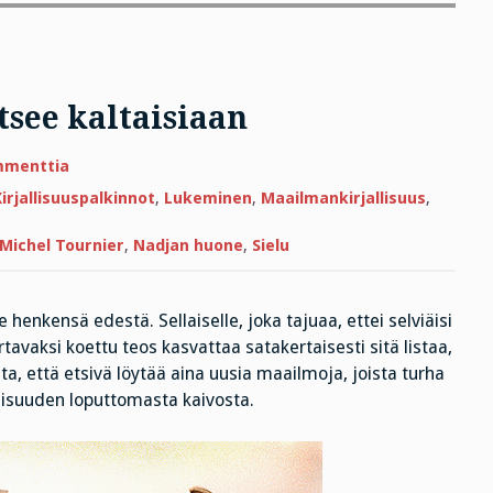
tsee kaltaisiaan
artikkeliin
mmenttia
Jokainen
ihminen
irjallisuuspalkinnot
,
Lukeminen
,
Maailmankirjallisuus
,
tarvitsee
kaltaisiaan
Michel Tournier
,
Nadjan huone
,
Sielu
e henkensä edestä. Sellaiselle, joka tajuaa, ettei selviäisi
tavaksi koettu teos kasvattaa satakertaisesti sitä listaa,
sta, että etsivä löytää aina uusia maailmoja, joista turha
lisuuden loputtomasta kaivosta.