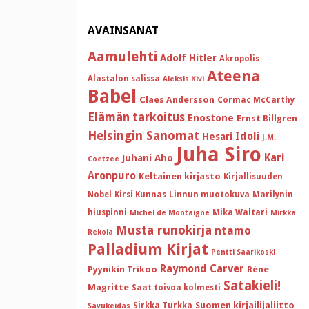
AVAINSANAT
Aamulehti
Adolf Hitler
Akropolis
Ateena
Alastalon salissa
Aleksis Kivi
Babel
Claes Andersson
Cormac McCarthy
Elämän tarkoitus
Enostone
Ernst Billgren
Helsingin Sanomat
Idoli
Hesari
J.M.
Juha Siro
Kari
Juhani Aho
Coetzee
Aronpuro
Keltainen kirjasto
Kirjallisuuden
Nobel
Kirsi Kunnas
Linnun muotokuva
Marilynin
hiuspinni
Mika Waltari
Michel de Montaigne
Mirkka
Musta runokirja
ntamo
Rekola
Palladium Kirjat
Pentti Saarikoski
Raymond Carver
Pyynikin Trikoo
Réne
Satakieli!
Magritte
Saat toivoa kolmesti
Suomen kirjailijaliitto
Sirkka Turkka
Savukeidas