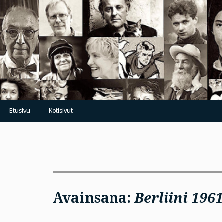
Skip
to
content
Etusivu
Kotisivut
Avainsana:
Berliini 196