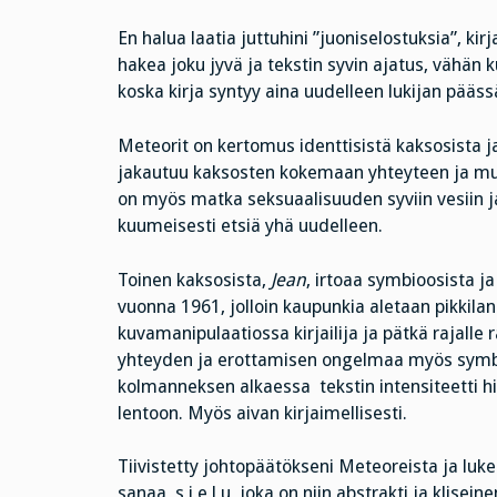
En halua laatia juttuhini ”juoniselostuksia”, kir
hakea joku jyvä ja tekstin syvin ajatus, vähän k
koska kirja syntyy aina uudelleen lukijan päässä
Meteorit on kertomus identtisistä kaksosista 
jakautuu kaksosten kokemaan yhteyteen ja muihin
on myös matka seksuaalisuuden syviin vesiin ja 
kuumeisesti etsiä yhä uudelleen.
Toinen kaksosista,
Jean
, irtoaa symbioosista j
vuonna 1961, jolloin kaupunkia aletaan pikkilan
kuvamanipulaatiossa kirjailija ja pätkä rajalle
yhteyden ja erottamisen ongelmaa myös symbol
kolmanneksen alkaessa tekstin intensiteetti 
lentoon. Myös aivan kirjaimellisesti.
Tiivistetty johtopäätökseni Meteoreista ja luke
sanaa s i e l u, joka on niin abstrakti ja kliseine