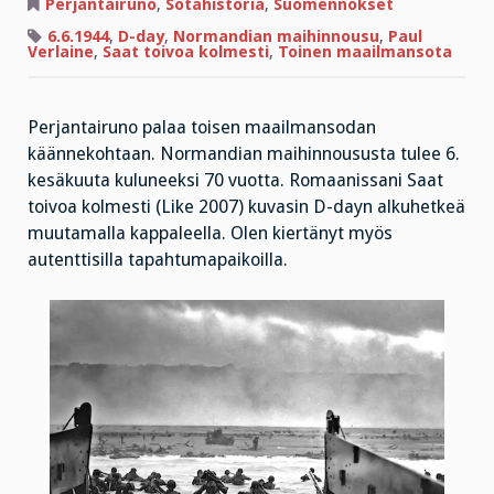
laukaisi
Perjantairuno
,
Sotahistoria
,
Suomennokset
maihinnousun:
400.000
6.6.1944
,
D-day
,
Normandian maihinnousu
,
Paul
kuoli
Verlaine
,
Saat toivoa kolmesti
,
Toinen maailmansota
tai
haavoittui
Perjantairuno palaa toisen maailmansodan
käännekohtaan. Normandian maihinnoususta tulee 6.
kesäkuuta kuluneeksi 70 vuotta. Romaanissani Saat
toivoa kolmesti (Like 2007) kuvasin D-dayn alkuhetkeä
muutamalla kappaleella. Olen kiertänyt myös
autenttisilla tapahtumapaikoilla.