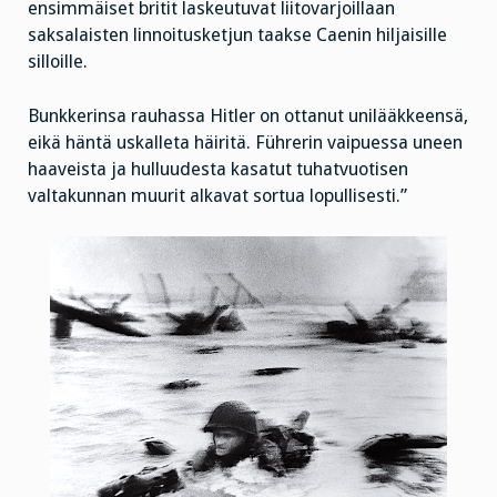
ensimmäiset britit laskeutuvat liitovarjoillaan
saksalaisten linnoitusketjun taakse Caenin hiljaisille
silloille.
Bunkkerinsa rauhassa Hitler on ottanut unilääkkeensä,
eikä häntä uskalleta häiritä. Führerin vaipuessa uneen
haaveista ja hulluudesta kasatut tuhatvuotisen
valtakunnan muurit alkavat sortua lopullisesti.”