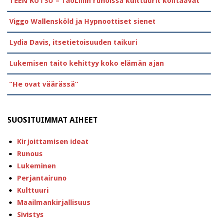
TEEN KUTSU – TaoLinin runoissa kulttuurit kohtaavat
Viggo Wallensköld ja Hypnoottiset sienet
Lydia Davis, itsetietoisuuden taikuri
Lukemisen taito kehittyy koko elämän ajan
”He ovat väärässä”
SUOSITUIMMAT AIHEET
Kirjoittamisen ideat
Runous
Lukeminen
Perjantairuno
Kulttuuri
Maailmankirjallisuus
Sivistys