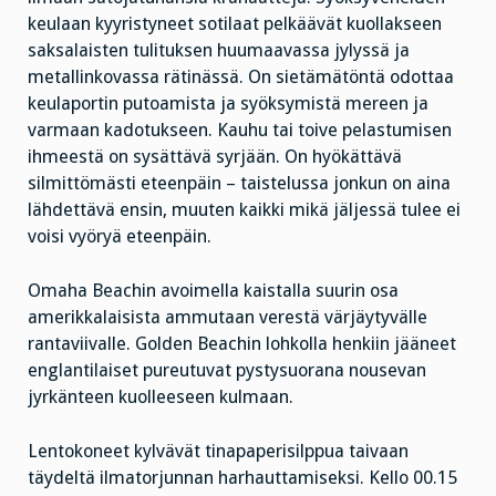
keulaan kyyristyneet sotilaat pelkäävät kuollakseen
saksalaisten tulituksen huumaavassa jylyssä ja
metallinkovassa rätinässä. On sietämätöntä odottaa
keulaportin putoamista ja syöksymistä mereen ja
varmaan kadotukseen. Kauhu tai toive pelastumisen
ihmeestä on sysättävä syrjään. On hyökättävä
silmittömästi eteenpäin – taistelussa jonkun on aina
lähdettävä ensin, muuten kaikki mikä jäljessä tulee ei
voisi vyöryä eteenpäin.
Omaha Beachin avoimella kaistalla suurin osa
amerikkalaisista ammutaan verestä värjäytyvälle
rantaviivalle. Golden Beachin lohkolla henkiin jääneet
englantilaiset pureutuvat pystysuorana nousevan
jyrkänteen kuolleeseen kulmaan.
Lentokoneet kylvävät tinapaperisilppua taivaan
täydeltä ilmatorjunnan harhauttamiseksi. Kello 00.15