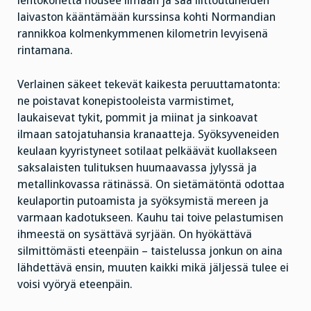
lentokonetta nousee ilmaan ja saa liittoutuneiden
laivaston kääntämään kurssinsa kohti Normandian
rannikkoa kolmenkymmenen kilometrin levyisenä
rintamana.
Verlainen säkeet tekevät kaikesta peruuttamatonta:
ne poistavat konepistooleista varmistimet,
laukaisevat tykit, pommit ja miinat ja sinkoavat
ilmaan satojatuhansia kranaatteja. Syöksyveneiden
keulaan kyyristyneet sotilaat pelkäävät kuollakseen
saksalaisten tulituksen huumaavassa jylyssä ja
metallinkovassa rätinässä. On sietämätöntä odottaa
keulaportin putoamista ja syöksymistä mereen ja
varmaan kadotukseen. Kauhu tai toive pelastumisen
ihmeestä on sysättävä syrjään. On hyökättävä
silmittömästi eteenpäin – taistelussa jonkun on aina
lähdettävä ensin, muuten kaikki mikä jäljessä tulee ei
voisi vyöryä eteenpäin.