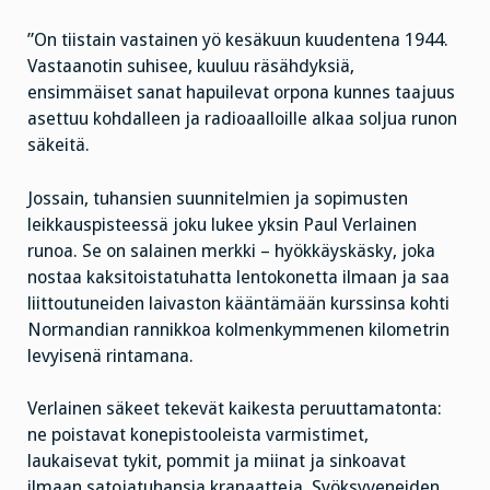
”On tiistain vastainen yö kesäkuun kuudentena 1944.
Vastaanotin suhisee, kuuluu räsähdyksiä,
ensimmäiset sanat hapuilevat orpona kunnes taajuus
asettuu kohdalleen ja radioaalloille alkaa soljua runon
säkeitä.
Jossain, tuhansien suunnitelmien ja sopimusten
leikkauspisteessä joku lukee yksin Paul Verlainen
runoa. Se on salainen merkki – hyökkäyskäsky, joka
nostaa kaksitoistatuhatta lentokonetta ilmaan ja saa
liittoutuneiden laivaston kääntämään kurssinsa kohti
Normandian rannikkoa kolmenkymmenen kilometrin
levyisenä rintamana.
Verlainen säkeet tekevät kaikesta peruuttamatonta:
ne poistavat konepistooleista varmistimet,
laukaisevat tykit, pommit ja miinat ja sinkoavat
ilmaan satojatuhansia kranaatteja. Syöksyveneiden