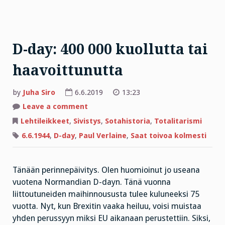
D-day: 400 000 kuollutta tai
haavoittunutta
by
Juha Siro
6.6.2019
13:23
on
Leave a comment
D-
day:
Lehtileikkeet
,
Sivistys
,
Sotahistoria
,
Totalitarismi
400
000
6.6.1944
,
D-day
,
Paul Verlaine
,
Saat toivoa kolmesti
kuollutta
tai
haavoittunutta
Tänään perinnepäivitys. Olen huomioinut jo useana
vuotena Normandian D-dayn. Tänä vuonna
liittoutuneiden maihinnoususta tulee kuluneeksi 75
vuotta. Nyt, kun Brexitin vaaka heiluu, voisi muistaa
yhden perussyyn miksi EU aikanaan perustettiin. Siksi,