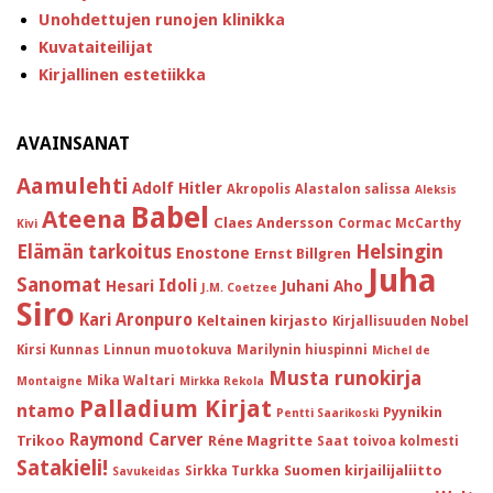
Unohdettujen runojen klinikka
Kuvataiteilijat
Kirjallinen estetiikka
AVAINSANAT
Aamulehti
Adolf Hitler
Akropolis
Alastalon salissa
Aleksis
Babel
Ateena
Claes Andersson
Cormac McCarthy
Kivi
Helsingin
Elämän tarkoitus
Enostone
Ernst Billgren
Juha
Sanomat
Idoli
Hesari
Juhani Aho
J.M. Coetzee
Siro
Kari Aronpuro
Keltainen kirjasto
Kirjallisuuden Nobel
Kirsi Kunnas
Linnun muotokuva
Marilynin hiuspinni
Michel de
Musta runokirja
Mika Waltari
Montaigne
Mirkka Rekola
Palladium Kirjat
ntamo
Pyynikin
Pentti Saarikoski
Raymond Carver
Trikoo
Réne Magritte
Saat toivoa kolmesti
Satakieli!
Suomen kirjailijaliitto
Sirkka Turkka
Savukeidas