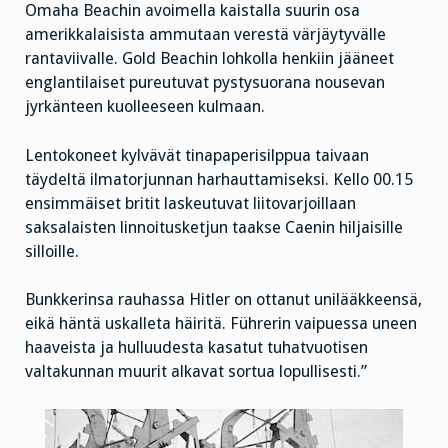
Omaha Beachin avoimella kaistalla suurin osa
amerikkalaisista ammutaan verestä värjäytyvälle
rantaviivalle. Gold Beachin lohkolla henkiin jääneet
englantilaiset pureutuvat pystysuorana nousevan
jyrkänteen kuolleeseen kulmaan.
Lentokoneet kylvävät tinapaperisilppua taivaan
täydeltä ilmatorjunnan harhauttamiseksi. Kello 00.15
ensimmäiset britit laskeutuvat liitovarjoillaan
saksalaisten linnoitusketjun taakse Caenin hiljaisille
silloille.
Bunkkerinsa rauhassa Hitler on ottanut unilääkkeensä,
eikä häntä uskalleta häiritä. Führerin vaipuessa uneen
haaveista ja hulluudesta kasatut tuhatvuotisen
valtakunnan muurit alkavat sortua lopullisesti.”