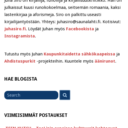
Juha Siro on kirjailija, runoilija ja kirjallisuuskriitikko. Hän on
julkaissut kuusi runokokoelmaa, seitsemän romaania, kaksi
lastenkirjaa ja aforismeja. Siro on palkittu useasti
kirjailijantyöstään. Yhteys: juhasiro@saunalahti.fi. Kotisivut:
juhasiro.fi
. Löydät Juhan myös
Facebookista
ja
Instagramista
.
Tutustu myös Juhan
Kaupunkitaidetta sähkökaapeissa
ja
Ahdistuspurkit
-projekteihin. Kuuntele myös
äänirunot
.
HAE BLOGISTA
Search
Search
for
VIIMEISIMMÄT POSTAUKSET