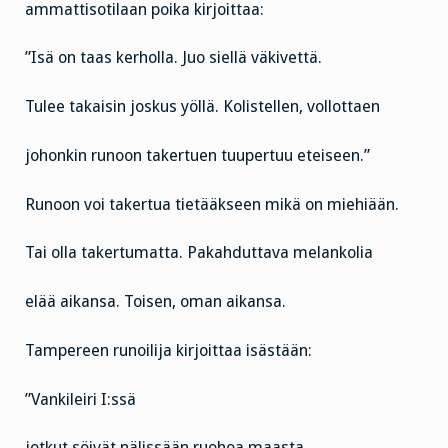
ammattisotilaan poika kirjoittaa:
”Isä on taas kerholla. Juo siellä väkivettä.
Tulee takaisin joskus yöllä. Kolistellen, vollottaen
johonkin runoon takertuen tuupertuu eteiseen.”
Runoon voi takertua tietääkseen mikä on miehiään.
Tai olla takertumatta. Pakahduttava melankolia
elää aikansa. Toisen, oman aikansa.
Tampereen runoilija kirjoittaa isästään:
”Vankileiri I:ssä
jotkut söivät nälissään ruohoa maasta