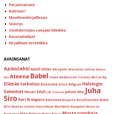
Perjantairuno
Kulttuuri
Maailmankirjallisuus
Sivistys
Unohdettujen runojen klinikka
Kuvataiteilijat
Kirjallinen estetiikka
AVAINSANAT
Aamulehti
Adolf Hitler
Akropolis
Alastalon salissa
Aleksis
Babel
Ateena
Claes Andersson
Cormac McCarthy
Kivi
Helsingin
Elämän tarkoitus
Enostone
Ernst Billgren
Juha
Sanomat
Idoli
Hesari
Juhani Aho
J.M. Coetzee
Siro
Kari Aronpuro
Keltainen kirjasto
Kirjallisuuden Nobel
Kirsi Kunnas
Linnun muotokuva
Marilynin hiuspinni
Michel de
Musta runokirja
Mika Waltari
Montaigne
Mirkka Rekola