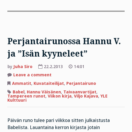
Perjantairunossa Hannu V.
ja ”Isän kyyneleet”
by
Juha Siro
22.2.2013
14:01
on
Leave a comment
Perjantairunossa
Hannu
Ammatit
,
Kuvataiteilijat
,
Perjantairuno
V.
ja
Babel
,
Hannu Väisänen
,
Taivaanvartijat
,
”Isän
Tampereen runot
,
Viikon kirja
,
Viljo Kajava
,
YLE
kyyneleet”
Kulttuuri
Päivän runo tulee pari viikkoa sitten julkaistusta
Babelista. Lauantaina kerron kirjasta jotain