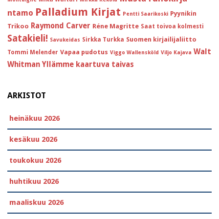
Palladium Kirjat
ntamo
Pyynikin
Pentti Saarikoski
Raymond Carver
Trikoo
Réne Magritte
Saat toivoa kolmesti
Satakieli!
Suomen kirjailijaliitto
Sirkka Turkka
Savukeidas
Walt
Vapaa pudotus
Tommi Melender
Viggo Wallensköld
Viljo Kajava
Whitman
Yllämme kaartuva taivas
ARKISTOT
heinäkuu 2026
kesäkuu 2026
toukokuu 2026
huhtikuu 2026
maaliskuu 2026