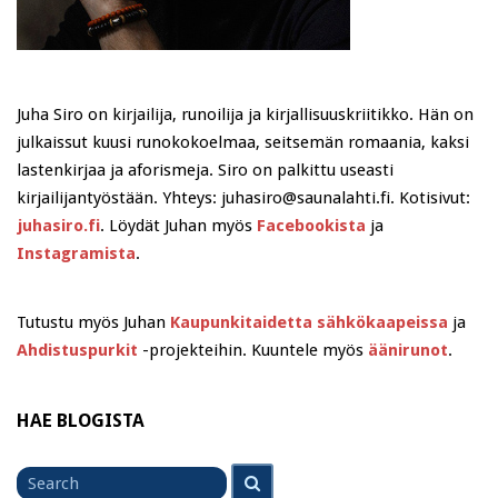
Juha Siro on kirjailija, runoilija ja kirjallisuuskriitikko. Hän on
julkaissut kuusi runokokoelmaa, seitsemän romaania, kaksi
lastenkirjaa ja aforismeja. Siro on palkittu useasti
kirjailijantyöstään. Yhteys: juhasiro@saunalahti.fi. Kotisivut:
juhasiro.fi
. Löydät Juhan myös
Facebookista
ja
Instagramista
.
Tutustu myös Juhan
Kaupunkitaidetta sähkökaapeissa
ja
Ahdistuspurkit
-projekteihin. Kuuntele myös
äänirunot
.
HAE BLOGISTA
Search
Search
for