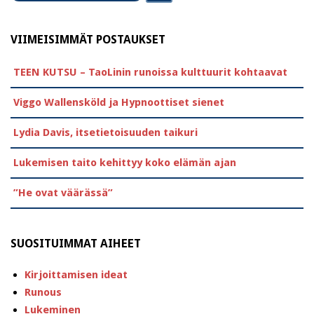
VIIMEISIMMÄT POSTAUKSET
TEEN KUTSU – TaoLinin runoissa kulttuurit kohtaavat
Viggo Wallensköld ja Hypnoottiset sienet
Lydia Davis, itsetietoisuuden taikuri
Lukemisen taito kehittyy koko elämän ajan
”He ovat väärässä”
SUOSITUIMMAT AIHEET
Kirjoittamisen ideat
Runous
Lukeminen