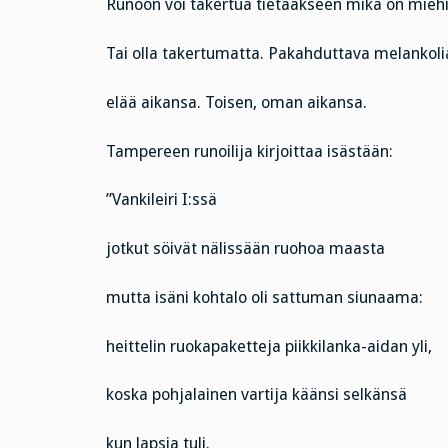
Runoon voi takertua tietääkseen mikä on mieh
Tai olla takertumatta. Pakahduttava melankoli
elää aikansa. Toisen, oman aikansa.
Tampereen runoilija kirjoittaa isästään:
”Vankileiri I:ssä
jotkut söivät nälissään ruohoa maasta
mutta isäni kohtalo oli sattuman siunaama:
heittelin ruokapaketteja piikkilanka-aidan yli,
koska pohjalainen vartija käänsi selkänsä
kun lapsia tuli.