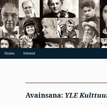
Skip
to
content
Etusivu
Kotisivut
Avainsana:
YLE Kulttuu