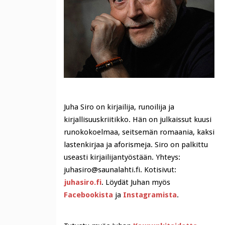
Juha Siro on kirjailija, runoilija ja
kirjallisuuskriitikko. Hän on julkaissut kuusi
runokokoelmaa, seitsemän romaania, kaksi
lastenkirjaa ja aforismeja. Siro on palkittu
useasti kirjailijantyöstään. Yhteys:
juhasiro@saunalahti.fi. Kotisivut:
juhasiro.fi
. Löydät Juhan myös
Facebookista
ja
Instagramista
.