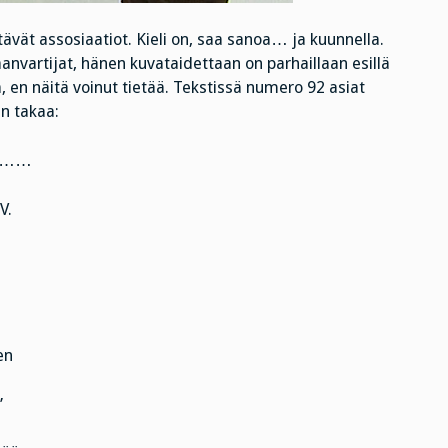
tävät assosiaatiot. Kieli on, saa sanoa… ja kuunnella.
anvartijat, hänen kuvataidettaan on parhaillaan esillä
, en näitä voinut tietää. Tekstissä numero 92 asiat
n takaa:
……
V.
en
”