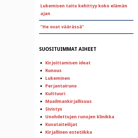
Lukemisen taito kehittyy koko elämän
ajan
”He ovat väärässä”
SUOSITUIMMAT AIHEET
Kirjoittamisen ideat
Runous
Lukeminen
Perjantairuno
Kulttuuri
Maailmankirjallisuus
Sivistys
Unohdettujen runojen klinikka
Kuvataiteilijat
Kirjallinen estetiikka