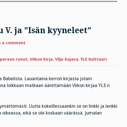
V. ja ”Isän kyyneleet”
on
e a comment
Perjantairunossa
Hannu
V.
ja
pereen runot
,
Viikon kirja
,
Viljo Kajava
,
YLE Kulttuuri
”Isän
kyyneleet”
ta Babelista. Lauantaina kerron kirjasta jotain
a loikkaan matkaan äänittämään Viikon kirjaa YLE:n
ymättömästi. Uutta kokeillessaankin se on linkki ja lenkki
la oikeassa, eikä se ole koskaan väärässä. Jumalan
.