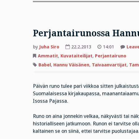
Perjantairunossa Hannu 
by
Juha Siro
22.2.2013
14:01
Leav
Ammatit
,
Kuvataiteilijat
,
Perjantairuno
Babel
,
Hannu Väisänen
,
Taivaanvartijat
,
Tam
Päivän runo tulee pari viikkoa sitten julkaistus
Suomalaisessa kirjakaupassa, maanantaiaamun
Isossa Pajassa.
Runo on aina jonnekin velkaa, näkyvästi tai näk
historialliseen jatkumoon. Runon ei tarvitse ol
kaltainen se on siinä, ettei tarvitse puolustajaa