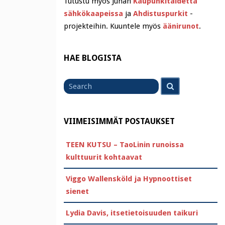
Tutustu myös Juhan
Kaupunkitaidetta
sähkökaapeissa
ja
Ahdistuspurkit
-
projekteihin. Kuuntele myös
äänirunot
.
HAE BLOGISTA
Search
Search
for
VIIMEISIMMÄT POSTAUKSET
TEEN KUTSU – TaoLinin runoissa
kulttuurit kohtaavat
Viggo Wallensköld ja Hypnoottiset
sienet
Lydia Davis, itsetietoisuuden taikuri