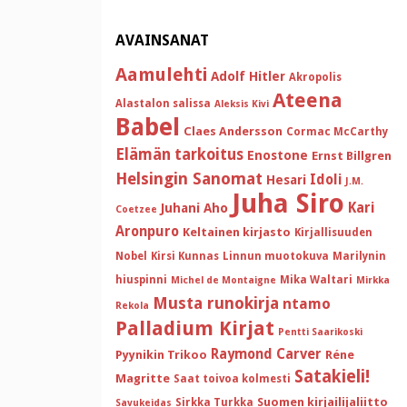
AVAINSANAT
Aamulehti
Adolf Hitler
Akropolis
Ateena
Alastalon salissa
Aleksis Kivi
Babel
Claes Andersson
Cormac McCarthy
Elämän tarkoitus
Enostone
Ernst Billgren
Helsingin Sanomat
Idoli
Hesari
J.M.
Juha Siro
Kari
Juhani Aho
Coetzee
Aronpuro
Keltainen kirjasto
Kirjallisuuden
Nobel
Kirsi Kunnas
Linnun muotokuva
Marilynin
hiuspinni
Mika Waltari
Michel de Montaigne
Mirkka
Musta runokirja
ntamo
Rekola
Palladium Kirjat
Pentti Saarikoski
Raymond Carver
Pyynikin Trikoo
Réne
Satakieli!
Magritte
Saat toivoa kolmesti
Suomen kirjailijaliitto
Sirkka Turkka
Savukeidas