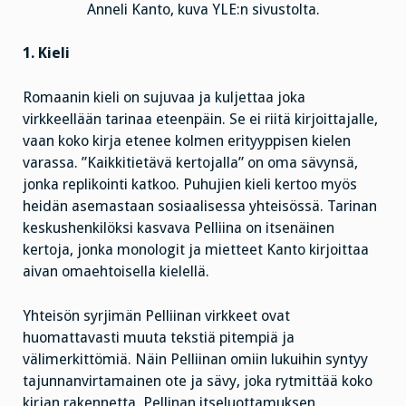
Anneli Kanto, kuva YLE:n sivustolta.
1. Kieli
Romaanin kieli on sujuvaa ja kuljettaa joka
virkkeellään tarinaa eteenpäin. Se ei riitä kirjoittajalle,
vaan koko kirja etenee kolmen erityyppisen kielen
varassa. ”Kaikkitietävä kertojalla” on oma sävynsä,
jonka replikointi katkoo. Puhujien kieli kertoo myös
heidän asemastaan sosiaalisessa yhteisössä. Tarinan
keskushenkilöksi kasvava Pelliina on itsenäinen
kertoja, jonka monologit ja mietteet Kanto kirjoittaa
aivan omaehtoisella kielellä.
Yhteisön syrjimän Pelliinan virkkeet ovat
huomattavasti muuta tekstiä pitempiä ja
välimerkittömiä. Näin Pelliinan omiin lukuihin syntyy
tajunnanvirtamainen ote ja sävy, joka rytmittää koko
kirjan rakennetta. Pellinan itseluottamuksen