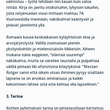
valmistuu – työtä tehdään niin kauan kuin valoa
riittää. Kirja on jaettu otsikoituihin, lyhyisiin lukuihin,
joita neljänsadan sivun mittaan mahtuu 74.
Vuorovedolla mennään, näkökulmat kääntyvät ja
pitävät jännitettä yllä.
Romaani kuvaa keskiaikaisen kyläyhteisön eloa ja
arvojärjestystä. Välillä zoomataan pieniin
yksityiskohtiin ja mielensisäisiin liikkeisiin. Aiheen
mukana tulee eeppinen, ”elämää suurempi”
näkökulma, mutta se väreilee taustalla ja pulpahtaa
välillä pintaan liki aforistisina kiteytyksinä: ”Mestari
Rutger sanoi että oikein viisas ihminen pysyy sisältään
lapsena se on arvokas ominaisuus ja kaikki
keksiminen lähtee siitä että kehtaa olla lapsellinen.”
3. Tarina
Rottien pyhimyksen tarina on pintatasoltaan kertomus