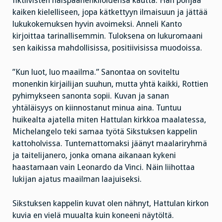
fiktiivisten naispäähenkilöidensä kautta. Hän pohjaa
kaiken kielelliseen, jopa kätkettyyn ilmaisuun ja jättää
lukukokemuksen hyvin avoimeksi. Anneli Kanto
kirjoittaa tarinallisemmin. Tuloksena on lukuromaani
sen kaikissa mahdollisissa, positiivisissa muodoissa.
”Kun luot, luo maailma.” Sanontaa on soviteltu
monenkin kirjailijan suuhun, mutta yhtä kaikki, Rottien
pyhimykseen sanonta sopii. Kuvan ja sanan
yhtäläisyys on kiinnostanut minua aina. Tuntuu
huikealta ajatella miten Hattulan kirkkoa maalatessa,
Michelangelo teki samaa työtä Sikstuksen kappelin
kattoholvissa. Tuntemattomaksi jäänyt maalariryhmä
ja taitelijanero, jonka omana aikanaan kykeni
haastamaan vain Leonardo da Vinci. Näin liihottaa
lukijan ajatus maailman laajuiseksi.
Sikstuksen kappelin kuvat olen nähnyt, Hattulan kirkon
kuvia en vielä muualta kuin koneeni näytöltä.