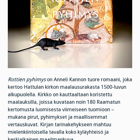
Rottien pyhimys
on Anneli Kannon tuore romaani, joka
kertoo Hattulan kirkon maalausurakasta 1500-luvun
alkupuolella. Kirkko on kauttaaltaan koristettu
maalauksilla, joissa kuvataan noin 180 Raamatun
kertomusta luomisesta viimeiseen tuomioon –
mukana pirut, pyhimykset ja maallisemmat
vertauskuvat. Kirjan tarinakehykseen mahtuu
mielenkiintoisella tavalla koko kyläyhteisö ja
keskiaikainen maailmankuva.