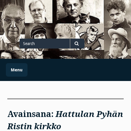
Skip
to
content
Search
for
Search
Menu
Avainsana:
Hattulan Pyhän
Ristin kirkko