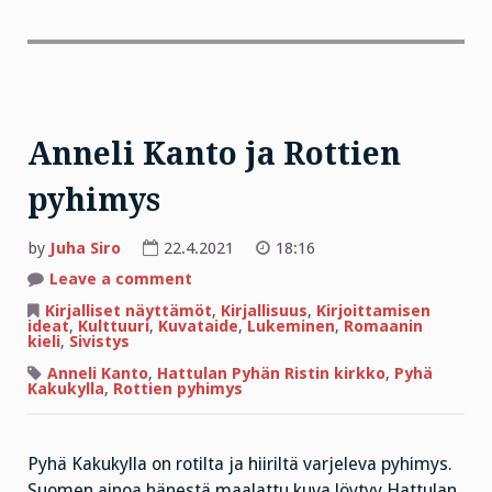
Anneli Kanto ja Rottien
pyhimys
by
Juha Siro
22.4.2021
18:16
on
Leave a comment
Anneli
Kanto
Kirjalliset näyttämöt
,
Kirjallisuus
,
Kirjoittamisen
ja
ideat
,
Kulttuuri
,
Kuvataide
,
Lukeminen
,
Romaanin
Rottien
kieli
,
Sivistys
pyhimys
Anneli Kanto
,
Hattulan Pyhän Ristin kirkko
,
Pyhä
Kakukylla
,
Rottien pyhimys
Pyhä Kakukylla on rotilta ja hiiriltä varjeleva pyhimys.
Suomen ainoa hänestä maalattu kuva löytyy Hattulan