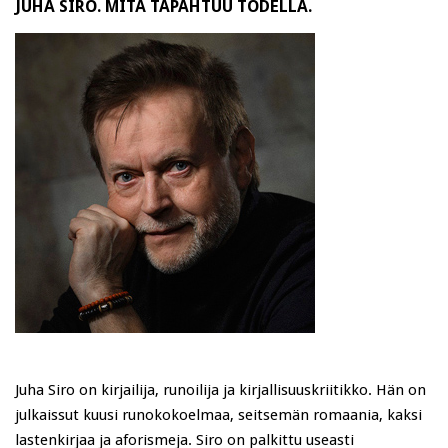
JUHA SIRO. MITÄ TAPAHTUU TODELLA.
Juha Siro on kirjailija, runoilija ja kirjallisuuskriitikko. Hän on
julkaissut kuusi runokokoelmaa, seitsemän romaania, kaksi
lastenkirjaa ja aforismeja. Siro on palkittu useasti