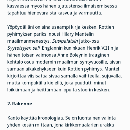
kasvaessa myös hänen ajatustensa ilmaisemisessa
tapahtuu hienovaraista kasvua ja varmuutta.
Yöpöydälläni on aina useampi kirja kesken. Rottien
pyhimyksen pariksi nousi Hilary Mantelin
maailmanmenestys,
Susipalatsin
jatko-osa
Syytettyjen sali
. Englannin kuninkaan Henrik VIII:n ja
hänen toisen vaimonsa Anne Boleynin traaginen
kohtalo osuu modernin maailman syntyvuosille, aivan
samaan aikakehykseen kuin Rottien pyhimys. Mantel
kirjoittaa viisisataa sivua samalla vaihteella, sujuvalla,
mutta kompaktilla kielellä, joka puudutti minut
loikkimaan ja heittämään lopulta stoorin kesken.
2. Rakenne
Kanto käyttää kronologiaa. Se on luontainen valinta
yhden kesän mittaan, jona kirkkomaalarien urakka