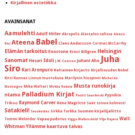
Kirjallinen estetiikka
AVAINSANAT
Aamulehti
Adolf Hitler
Akropolis
Alastalon salissa
Aleksis
Babel
Ateena
Claes Andersson
Cormac McCarthy
Kivi
Helsingin
Elämän tarkoitus
Enostone
Ernst Billgren
Juha
Sanomat
Idoli
Hesari
Juhani Aho
J.M. Coetzee
Siro
Kari Aronpuro
Keltainen kirjasto
Kirjallisuuden Nobel
Kirsi Kunnas
Linnun muotokuva
Marilynin hiuspinni
Michel de
Musta runokirja
Mika Waltari
Montaigne
Mirkka Rekola
Palladium Kirjat
ntamo
Pyynikin
Pentti Saarikoski
Raymond Carver
Trikoo
Réne Magritte
Saat toivoa kolmesti
Satakieli!
Suomen kirjailijaliitto
Sirkka Turkka
Savukeidas
Walt
Vapaa pudotus
Tommi Melender
Viggo Wallensköld
Viljo Kajava
Whitman
Yllämme kaartuva taivas