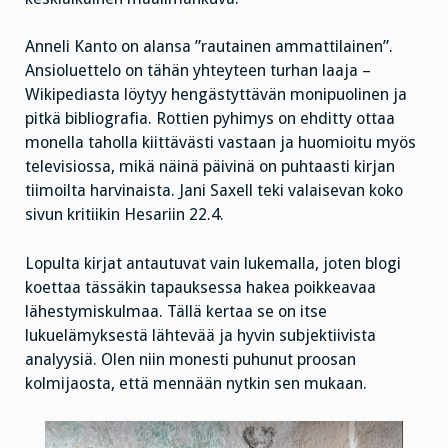
Anneli Kanto on alansa ”rautainen ammattilainen”.
Ansioluettelo on tähän yhteyteen turhan laaja –
Wikipediasta löytyy hengästyttävän monipuolinen ja
pitkä bibliografia. Rottien pyhimys on ehditty ottaa
monella taholla kiittävästi vastaan ja huomioitu myös
televisiossa, mikä näinä päivinä on puhtaasti kirjan
tiimoilta harvinaista. Jani Saxell teki valaisevan koko
sivun kritiikin Hesariin 22.4.
Lopulta kirjat antautuvat vain lukemalla, joten blogi
koettaa tässäkin tapauksessa hakea poikkeavaa
lähestymiskulmaa. Tällä kertaa se on itse
lukuelämyksestä lähtevää ja hyvin subjektiivista
analyysiä. Olen niin monesti puhunut proosan
kolmijaosta, että mennään nytkin sen mukaan.