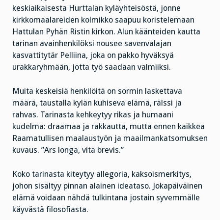
keskiaikaisesta Hurttalan kyläyhteisöstä, jonne
kirkkomaalareiden kolmikko saapuu koristelemaan
Hattulan Pyhän Ristin kirkon. Alun käänteiden kautta
tarinan avainhenkilöksi nousee savenvalajan
kasvattitytär Pelliina, joka on pakko hyväksyä
urakkaryhmään, jotta työ saadaan valmiiksi.
Muita keskeisiä henkilöitä on sormin laskettava
määrä, taustalla kylän kuhiseva elämä, rälssi ja
rahvas. Tarinasta kehkeytyy rikas ja humaani
kudelma: draamaa ja rakkautta, mutta ennen kaikkea
Raamatullisen maalaustyön ja maailmankatsomuksen
kuvaus. ”Ars longa, vita brevis.”
Koko tarinasta kiteytyy allegoria, kaksoismerkitys,
johon sisältyy pinnan alainen ideataso. Jokapäiväinen
elämä voidaan nähdä tulkintana jostain syvemmälle
käyvästä filosofiasta.