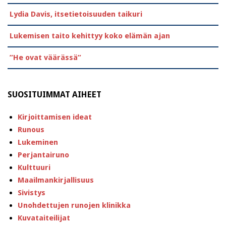
Lydia Davis, itsetietoisuuden taikuri
Lukemisen taito kehittyy koko elämän ajan
”He ovat väärässä”
SUOSITUIMMAT AIHEET
Kirjoittamisen ideat
Runous
Lukeminen
Perjantairuno
Kulttuuri
Maailmankirjallisuus
Sivistys
Unohdettujen runojen klinikka
Kuvataiteilijat