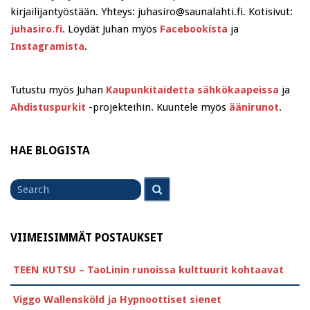
kirjailijantyöstään. Yhteys: juhasiro@saunalahti.fi. Kotisivut:
juhasiro.fi
. Löydät Juhan myös
Facebookista
ja
Instagramista
.
Tutustu myös Juhan
Kaupunkitaidetta sähkökaapeissa
ja
Ahdistuspurkit
-projekteihin. Kuuntele myös
äänirunot
.
HAE BLOGISTA
Search
Search
for
VIIMEISIMMÄT POSTAUKSET
TEEN KUTSU – TaoLinin runoissa kulttuurit kohtaavat
Viggo Wallensköld ja Hypnoottiset sienet