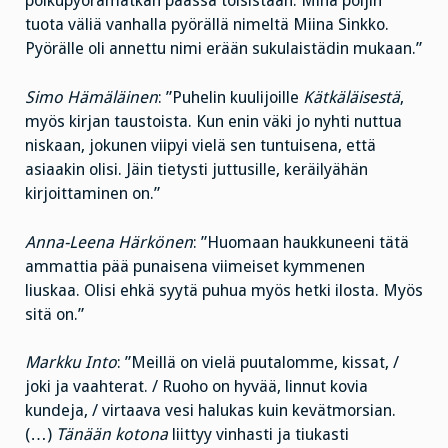
polkupyörämatkan päässä toisistaan. Minä poljin
tuota väliä vanhalla pyörällä nimeltä Miina Sinkko.
Pyörälle oli annettu nimi erään sukulaistädin mukaan.”
Simo Hämäläinen
: ”Puhelin kuulijoille
Kätkäläisestä
,
myös kirjan taustoista. Kun enin väki jo nyhti nuttua
niskaan, jokunen viipyi vielä sen tuntuisena, että
asiaakin olisi. Jäin tietysti juttusille, keräilyähän
kirjoittaminen on.”
Anna-Leena Härkönen
: ”Huomaan haukkuneeni tätä
ammattia pää punaisena viimeiset kymmenen
liuskaa. Olisi ehkä syytä puhua myös hetki ilosta. Myös
sitä on.”
Markku Into
: ”Meillä on vielä puutalomme, kissat, /
joki ja vaahterat. / Ruoho on hyvää, linnut kovia
kundeja, / virtaava vesi halukas kuin kevätmorsian.
(…)
Tänään kotona
liittyy vinhasti ja tiukasti