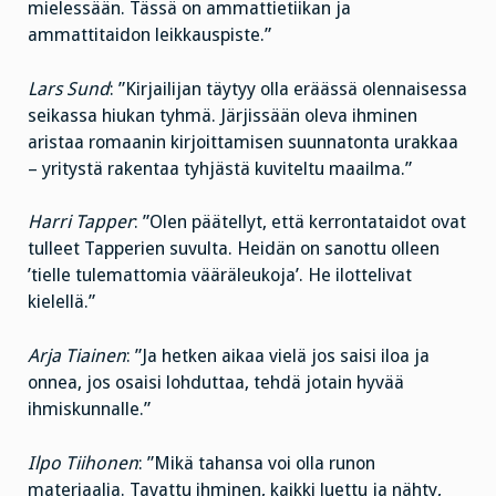
mielessään. Tässä on ammattietiikan ja
ammattitaidon leikkauspiste.”
Lars Sund
: ”Kirjailijan täytyy olla eräässä olennaisessa
seikassa hiukan tyhmä. Järjissään oleva ihminen
aristaa romaanin kirjoittamisen suunnatonta urakkaa
– yritystä rakentaa tyhjästä kuviteltu maailma.”
Harri Tapper
: ”Olen päätellyt, että kerrontataidot ovat
tulleet Tapperien suvulta. Heidän on sanottu olleen
’tielle tulemattomia vääräleukoja’. He ilottelivat
kielellä.”
Arja Tiainen
: ”Ja hetken aikaa vielä jos saisi iloa ja
onnea, jos osaisi lohduttaa, tehdä jotain hyvää
ihmiskunnalle.”
Ilpo Tiihonen
: ”Mikä tahansa voi olla runon
materiaalia. Tavattu ihminen, kaikki luettu ja nähty,