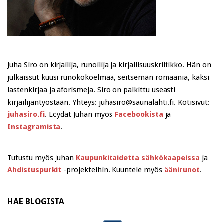
Juha Siro on kirjailija, runoilija ja kirjallisuuskriitikko. Hän on
julkaissut kuusi runokokoelmaa, seitsemän romaania, kaksi
lastenkirjaa ja aforismeja. Siro on palkittu useasti
kirjailijantyöstään. Yhteys: juhasiro@saunalahti.fi. Kotisivut:
juhasiro.fi
. Löydät Juhan myös
Facebookista
ja
Instagramista
.
Tutustu myös Juhan
Kaupunkitaidetta sähkökaapeissa
ja
Ahdistuspurkit
-projekteihin. Kuuntele myös
äänirunot
.
HAE BLOGISTA
Search