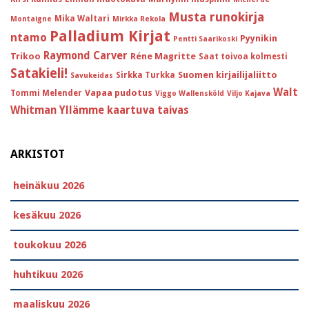
Musta runokirja
Mika Waltari
Montaigne
Mirkka Rekola
Palladium Kirjat
ntamo
Pyynikin
Pentti Saarikoski
Raymond Carver
Trikoo
Réne Magritte
Saat toivoa kolmesti
Satakieli!
Suomen kirjailijaliitto
Sirkka Turkka
Savukeidas
Walt
Vapaa pudotus
Tommi Melender
Viggo Wallensköld
Viljo Kajava
Whitman
Yllämme kaartuva taivas
ARKISTOT
heinäkuu 2026
kesäkuu 2026
toukokuu 2026
huhtikuu 2026
maaliskuu 2026