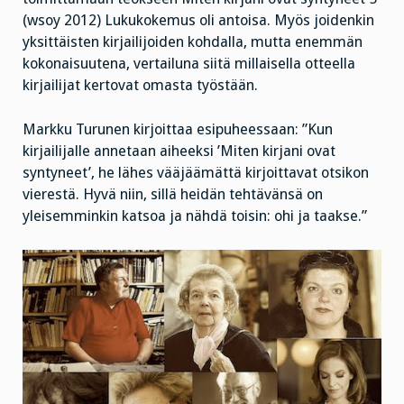
(wsoy 2012) Lukukokemus oli antoisa. Myös joidenkin
yksittäisten kirjailijoiden kohdalla, mutta enemmän
kokonaisuutena, vertailuna siitä millaisella otteella
kirjailijat kertovat omasta työstään.
Markku Turunen kirjoittaa esipuheessaan: ”Kun
kirjailijalle annetaan aiheeksi ’Miten kirjani ovat
syntyneet’, he lähes vääjäämättä kirjoittavat otsikon
vierestä. Hyvä niin, sillä heidän tehtävänsä on
yleisemminkin katsoa ja nähdä toisin: ohi ja taakse.”