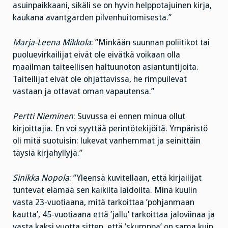
asuinpaikkaani, sikäli se on hyvin helppotajuinen kirja,
kaukana avantgarden pilvenhuitomisesta.”
Marja-Leena Mikkola
: ”Minkään suunnan poliitikot tai
puoluevirkailijat eivät ole eivätkä voikaan olla
maailman taiteellisen haltuunoton asiantuntijoita.
Taiteilijat eivät ole ohjattavissa, he rimpuilevat
vastaan ja ottavat oman vapautensa.”
Pertti Nieminen
: Suvussa ei ennen minua ollut
kirjoittajia. En voi syyttää perintötekijöitä. Ympäristö
oli mitä suotuisin: lukevat vanhemmat ja seinittäin
täysiä kirjahyllyjä.”
Sinikka Nopola
: ”Yleensä kuvitellaan, että kirjailijat
tuntevat elämää sen kaikilta laidoilta. Minä kuulin
vasta 23-vuotiaana, mitä tarkoittaa ’pohjanmaan
kautta’, 45-vuotiaana että ’jallu’ tarkoittaa jaloviinaa ja
vasta kaksi vuotta sitten, että ’skumppa’ on sama kuin