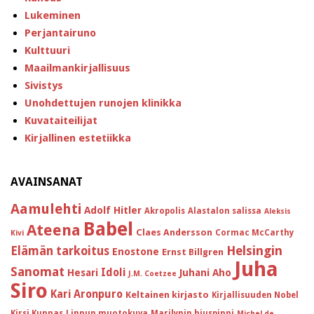
Lukeminen
Perjantairuno
Kulttuuri
Maailmankirjallisuus
Sivistys
Unohdettujen runojen klinikka
Kuvataiteilijat
Kirjallinen estetiikka
AVAINSANAT
Aamulehti
Adolf Hitler
Akropolis
Alastalon salissa
Aleksis
Babel
Ateena
Claes Andersson
Cormac McCarthy
Kivi
Helsingin
Elämän tarkoitus
Enostone
Ernst Billgren
Juha
Sanomat
Idoli
Hesari
Juhani Aho
J.M. Coetzee
Siro
Kari Aronpuro
Keltainen kirjasto
Kirjallisuuden Nobel
Kirsi Kunnas
Linnun muotokuva
Marilynin hiuspinni
Michel de