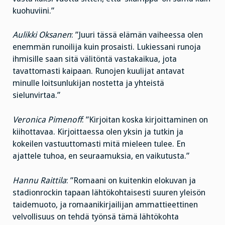
kuohuviini.”
Aulikki Oksanen
: ”Juuri tässä elämän vaiheessa olen
enemmän runoilija kuin prosaisti. Lukiessani runoja
ihmisille saan sitä välitöntä vastakaikua, jota
tavattomasti kaipaan. Runojen kuulijat antavat
minulle loitsunlukijan nostetta ja yhteistä
sielunvirtaa.”
Veronica Pimenoff
: ”Kirjoitan koska kirjoittaminen on
kiihottavaa. Kirjoittaessa olen yksin ja tutkin ja
kokeilen vastuuttomasti mitä mieleen tulee. En
ajattele tuhoa, en seuraamuksia, en vaikutusta.”
Hannu Raittila
: ”Romaani on kuitenkin elokuvan ja
stadionrockin tapaan lähtökohtaisesti suuren yleisön
taidemuoto, ja romaanikirjailijan ammattieettinen
velvollisuus on tehdä työnsä tämä lähtökohta