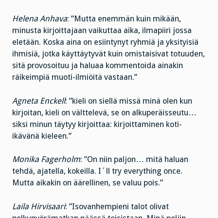
Helena Anhava
: ”Mutta enemmän kuin mikään,
minusta kirjoittajaan vaikuttaa aika, ilmapiiri jossa
eletään. Koska aina on esiintynyt ryhmiä ja yksityisiä
ihmisiä, jotka käyttäytyvät kuin omistaisivat totuuden,
sitä provosoituu ja haluaa kommentoida ainakin
räikeimpiä muoti-ilmiöitä vastaan.”
Agneta Enckell
: ”kieli on siellä missä minä olen kun
kirjoitan, kieli on välttelevä, se on alkuperäisseutu…
siksi minun täytyy kirjoittaa: kirjoittaminen koti-
ikävänä kieleen.”
Monika Fagerholm
: ”On niin paljon… mitä haluan
tehdä, ajatella, kokeilla. I´ll try everything once.
Mutta aikakin on äärellinen, se valuu pois.”
Laila Hirvisaari
: ”Isovanhempieni talot olivat