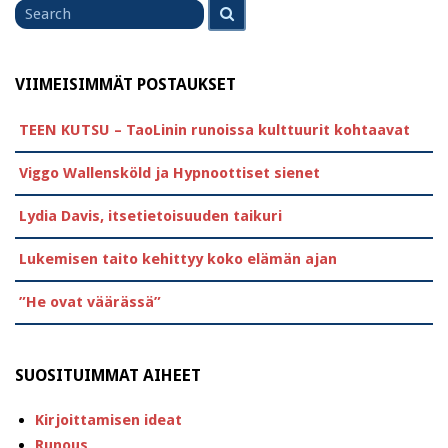
Search
for
VIIMEISIMMÄT POSTAUKSET
TEEN KUTSU – TaoLinin runoissa kulttuurit kohtaavat
Viggo Wallensköld ja Hypnoottiset sienet
Lydia Davis, itsetietoisuuden taikuri
Lukemisen taito kehittyy koko elämän ajan
”He ovat väärässä”
SUOSITUIMMAT AIHEET
Kirjoittamisen ideat
Runous