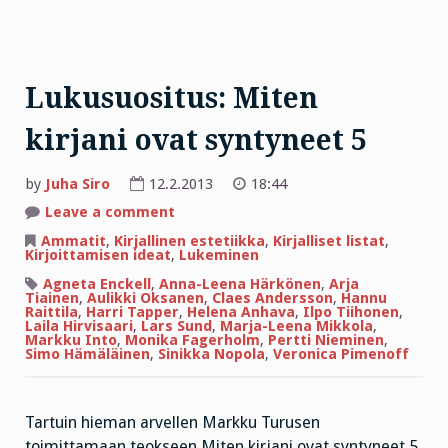
Lukusuositus: Miten
kirjani ovat syntyneet 5
by
Juha Siro
12.2.2013
18:44
on
Leave a comment
Lukusuositus:
Miten
Ammatit
,
Kirjallinen estetiikka
,
Kirjalliset listat
,
kirjani
Kirjoittamisen ideat
,
Lukeminen
ovat
syntyneet
Agneta Enckell
,
Anna-Leena Härkönen
,
Arja
5
Tiainen
,
Aulikki Oksanen
,
Claes Andersson
,
Hannu
Raittila
,
Harri Tapper
,
Helena Anhava
,
Ilpo Tiihonen
,
Laila Hirvisaari
,
Lars Sund
,
Marja-Leena Mikkola
,
Markku Into
,
Monika Fagerholm
,
Pertti Nieminen
,
Simo Hämäläinen
,
Sinikka Nopola
,
Veronica Pimenoff
Tartuin hieman arvellen Markku Turusen
toimittamaan teokseen Miten kirjani ovat syntyneet 5