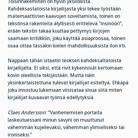
Toisinnäkeminen on hyvin yksilöllistä.
Kahdeksastatoista kirjailijasta yksi tekee työstään
matemaattisten kaavojen soveltamista, toinen on
tekstinsä rakenteita älyllisesti erittelevä ”insinööri”,
erään tekstin takaa kuultaa pettymys kirjojen
saamaan kritiikkiin, joku käyttää asiaproosaa, toinen
osaa ottaa tässäkin kielen mahdollisuuksista ilon irti.
Nappaan tähän sitaatin teoksen kahdeksaltatoista
kirjailijalta. Ei siksi, että rivit kykenisivät kertomaan
kovin oleellista tekijästään. Mutta näin
yksinkertaistettuna tulevat kirjailijat esiteltyä. Ehkäpä
joku innostuu lukemaan viisisataa sivua siitä miten
kirjailijat kuvaavat työnsä edellytyksiä.
Claes Andersson
: ”Vanhenemisen portaita
laskeutuessani minun sävyni on muuttunut
vähemmän kujeilevaksi, vähemmän ylimieliseksi tai
ironiseksi.”