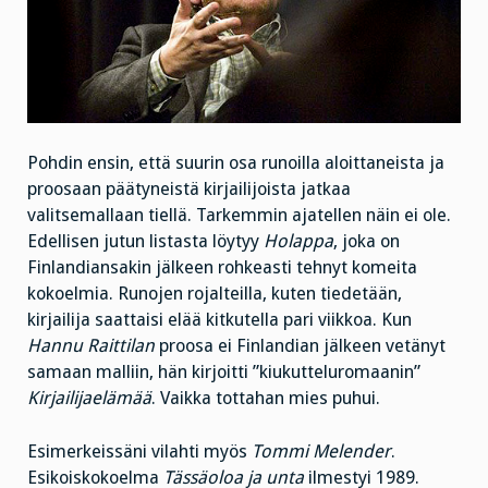
Pohdin ensin, että suurin osa runoilla aloittaneista ja
proosaan päätyneistä kirjailijoista jatkaa
valitsemallaan tiellä. Tarkemmin ajatellen näin ei ole.
Edellisen jutun listasta löytyy
Holappa
, joka on
Finlandiansakin jälkeen rohkeasti tehnyt komeita
kokoelmia. Runojen rojalteilla, kuten tiedetään,
kirjailija saattaisi elää kitkutella pari viikkoa. Kun
Hannu Raittilan
proosa ei Finlandian jälkeen vetänyt
samaan malliin, hän kirjoitti ”kiukutteluromaanin”
Kirjailijaelämää
. Vaikka tottahan mies puhui.
Esimerkeissäni vilahti myös
Tommi Melender
.
Esikoiskokoelma
Tässäoloa ja unta
ilmestyi 1989.