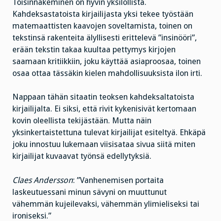
Toisinnäkeminen on hyvin yksilöllistä.
Kahdeksastatoista kirjailijasta yksi tekee työstään
matemaattisten kaavojen soveltamista, toinen on
tekstinsä rakenteita älyllisesti erittelevä ”insinööri”,
erään tekstin takaa kuultaa pettymys kirjojen
saamaan kritiikkiin, joku käyttää asiaproosaa, toinen
osaa ottaa tässäkin kielen mahdollisuuksista ilon irti.
Nappaan tähän sitaatin teoksen kahdeksaltatoista
kirjailijalta. Ei siksi, että rivit kykenisivät kertomaan
kovin oleellista tekijästään. Mutta näin
yksinkertaistettuna tulevat kirjailijat esiteltyä. Ehkäpä
joku innostuu lukemaan viisisataa sivua siitä miten
kirjailijat kuvaavat työnsä edellytyksiä.
Claes Andersson
: ”Vanhenemisen portaita
laskeutuessani minun sävyni on muuttunut
vähemmän kujeilevaksi, vähemmän ylimieliseksi tai
ironiseksi.”