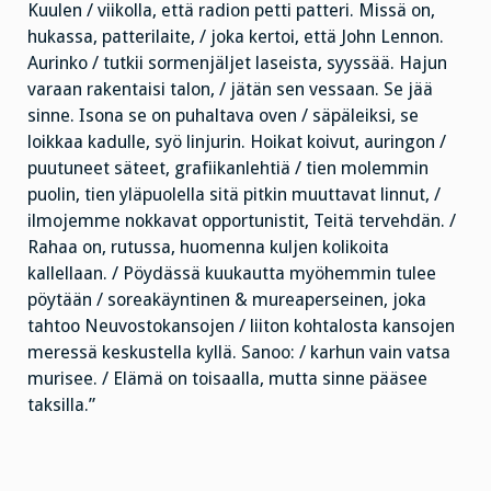
Kuulen / viikolla, että radion petti patteri. Missä on,
hukassa, patterilaite, / joka kertoi, että John Lennon.
Aurinko / tutkii sormenjäljet laseista, syyssää. Hajun
varaan rakentaisi talon, / jätän sen vessaan. Se jää
sinne. Isona se on puhaltava oven / säpäleiksi, se
loikkaa kadulle, syö linjurin. Hoikat koivut, auringon /
puutuneet säteet, grafiikanlehtiä / tien molemmin
puolin, tien yläpuolella sitä pitkin muuttavat linnut, /
ilmojemme nokkavat opportunistit, Teitä tervehdän. /
Rahaa on, rutussa, huomenna kuljen kolikoita
kallellaan. / Pöydässä kuukautta myöhemmin tulee
pöytään / soreakäyntinen & mureaperseinen, joka
tahtoo Neuvostokansojen / liiton kohtalosta kansojen
meressä keskustella kyllä. Sanoo: / karhun vain vatsa
murisee. / Elämä on toisaalla, mutta sinne pääsee
taksilla.”