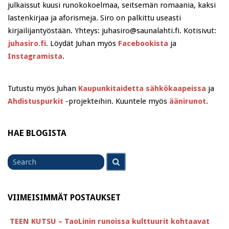
julkaissut kuusi runokokoelmaa, seitsemän romaania, kaksi
lastenkirjaa ja aforismeja. Siro on palkittu useasti
kirjailijantyöstään. Yhteys: juhasiro@saunalahti.fi. Kotisivut:
juhasiro.fi
. Löydät Juhan myös
Facebookista
ja
Instagramista
.
Tutustu myös Juhan
Kaupunkitaidetta sähkökaapeissa
ja
Ahdistuspurkit
-projekteihin. Kuuntele myös
äänirunot
.
HAE BLOGISTA
Search
Search
for
VIIMEISIMMÄT POSTAUKSET
TEEN KUTSU – TaoLinin runoissa kulttuurit kohtaavat