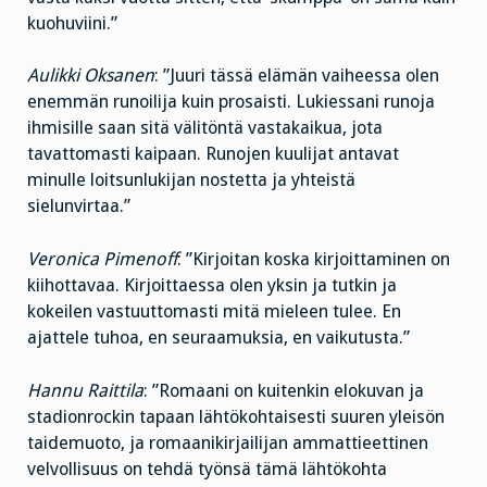
kuohuviini.”
Aulikki Oksanen
: ”Juuri tässä elämän vaiheessa olen
enemmän runoilija kuin prosaisti. Lukiessani runoja
ihmisille saan sitä välitöntä vastakaikua, jota
tavattomasti kaipaan. Runojen kuulijat antavat
minulle loitsunlukijan nostetta ja yhteistä
sielunvirtaa.”
Veronica Pimenoff
: ”Kirjoitan koska kirjoittaminen on
kiihottavaa. Kirjoittaessa olen yksin ja tutkin ja
kokeilen vastuuttomasti mitä mieleen tulee. En
ajattele tuhoa, en seuraamuksia, en vaikutusta.”
Hannu Raittila
: ”Romaani on kuitenkin elokuvan ja
stadionrockin tapaan lähtökohtaisesti suuren yleisön
taidemuoto, ja romaanikirjailijan ammattieettinen
velvollisuus on tehdä työnsä tämä lähtökohta