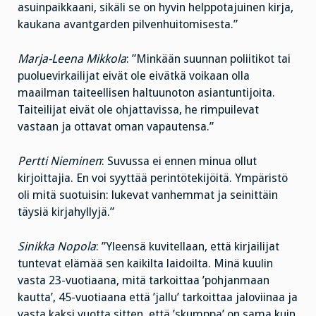
asuinpaikkaani, sikäli se on hyvin helppotajuinen kirja,
kaukana avantgarden pilvenhuitomisesta.”
Marja-Leena Mikkola
: ”Minkään suunnan poliitikot tai
puoluevirkailijat eivät ole eivätkä voikaan olla
maailman taiteellisen haltuunoton asiantuntijoita.
Taiteilijat eivät ole ohjattavissa, he rimpuilevat
vastaan ja ottavat oman vapautensa.”
Pertti Nieminen
: Suvussa ei ennen minua ollut
kirjoittajia. En voi syyttää perintötekijöitä. Ympäristö
oli mitä suotuisin: lukevat vanhemmat ja seinittäin
täysiä kirjahyllyjä.”
Sinikka Nopola
: ”Yleensä kuvitellaan, että kirjailijat
tuntevat elämää sen kaikilta laidoilta. Minä kuulin
vasta 23-vuotiaana, mitä tarkoittaa ’pohjanmaan
kautta’, 45-vuotiaana että ’jallu’ tarkoittaa jaloviinaa ja
vasta kaksi vuotta sitten, että ’skumppa’ on sama kuin