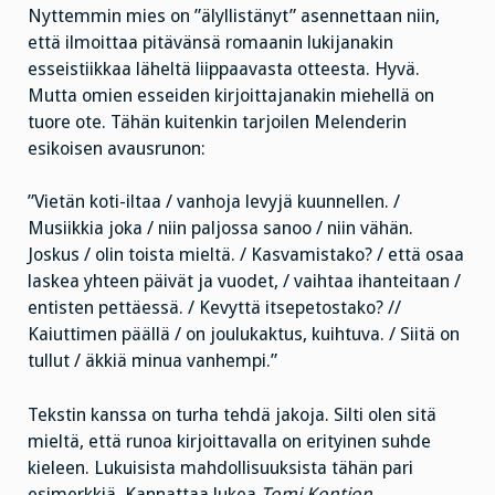
Nyttemmin mies on ”älyllistänyt” asennettaan niin,
että ilmoittaa pitävänsä romaanin lukijanakin
esseistiikkaa läheltä liippaavasta otteesta. Hyvä.
Mutta omien esseiden kirjoittajanakin miehellä on
tuore ote. Tähän kuitenkin tarjoilen Melenderin
esikoisen avausrunon:
”Vietän koti-iltaa / vanhoja levyjä kuunnellen. /
Musiikkia joka / niin paljossa sanoo / niin vähän.
Joskus / olin toista mieltä. / Kasvamistako? / että osaa
laskea yhteen päivät ja vuodet, / vaihtaa ihanteitaan /
entisten pettäessä. / Kevyttä itsepetostako? //
Kaiuttimen päällä / on joulukaktus, kuihtuva. / Siitä on
tullut / äkkiä minua vanhempi.”
Tekstin kanssa on turha tehdä jakoja. Silti olen sitä
mieltä, että runoa kirjoittavalla on erityinen suhde
kieleen. Lukuisista mahdollisuuksista tähän pari
esimerkkiä. Kannattaa lukea
Tomi Kontion