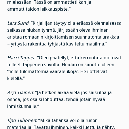
mielessään. Tässä on ammattietiikan ja
ammattitaidon leikkauspiste.”
Lars Sund
: ”Kirjailijan täytyy olla eräässä olennaisessa
seikassa hiukan tyhmä. Järjissään oleva ihminen
aristaa romaanin kirjoittamisen suunnatonta urakkaa
– yritystä rakentaa tyhjästä kuviteltu maailma.”
Harri Tapper
: ”Olen päätellyt, että kerrontataidot ovat
tulleet Tapperien suvulta. Heidän on sanottu olleen
’tielle tulemattomia vääräleukoja’. He ilottelivat
kielellä.”
Arja Tiainen
: ”Ja hetken aikaa vielä jos saisi iloa ja
onnea, jos osaisi lohduttaa, tehdä jotain hyvää
ihmiskunnalle.”
Ilpo Tiihonen
: ”Mikä tahansa voi olla runon
materiaalia. Tavattu ihminen, kaikki luettu ja nähty,