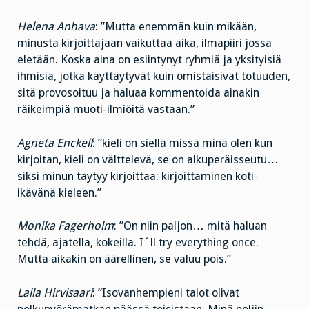
Helena Anhava
: ”Mutta enemmän kuin mikään,
minusta kirjoittajaan vaikuttaa aika, ilmapiiri jossa
eletään. Koska aina on esiintynyt ryhmiä ja yksityisiä
ihmisiä, jotka käyttäytyvät kuin omistaisivat totuuden,
sitä provosoituu ja haluaa kommentoida ainakin
räikeimpiä muoti-ilmiöitä vastaan.”
Agneta Enckell
: ”kieli on siellä missä minä olen kun
kirjoitan, kieli on välttelevä, se on alkuperäisseutu…
siksi minun täytyy kirjoittaa: kirjoittaminen koti-
ikävänä kieleen.”
Monika Fagerholm
: ”On niin paljon… mitä haluan
tehdä, ajatella, kokeilla. I´ll try everything once.
Mutta aikakin on äärellinen, se valuu pois.”
Laila Hirvisaari
: ”Isovanhempieni talot olivat