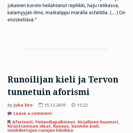
jokainen korviin heilahtanut repliikki, haju ratikassa,
kalamyyjän ilme, matkalippu märällä asfaltilla. (…) On
etsiskeltävä.”
Runoilijan kieli ja Tervon
tunnetuin aforismi
by
Juha Siro
15.12.2010
15:22
on
Leave a comment
Runoilijan
kieli
Aforismit
,
Finlandiapalkinnot
,
Kirjallinen huumori
,
ja
Kirjoittamisen ideat
,
Runous
,
Suomen kieli
,
Tervon
Unohdettujen runojen klinikka