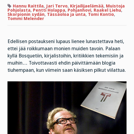
tunnetuin
aforismi
Hannu Raittila
,
Jari Tervo
,
Kirjailijaelämää
,
Muistoja
Pohjolasta
,
Pentti Holappa
,
Pohjanhovi
,
Raakel Liehu
,
Skorpionin sydän
,
Tässäoloa ja unta
,
Tomi Kontio
,
Tommi Melender
Edellisen postaukseni lupaus lienee lunastettava heti,
ettei jää roikkumaan monien muiden tavoin. Palaan
kyllä Bosquetiin, kirjalistoihin, kritiikkien tekemisiin ja
muihin… Toivottavasti ehdin päivittämään blogia
tiuhempaan, kun viimein saan käsiksen pilkut viilattua.