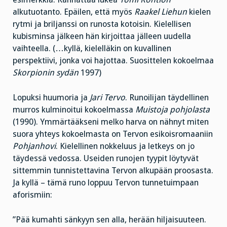
alkutuotanto. Epäilen, että myös
Raakel Liehun
kielen
rytmi ja briljanssi on runosta kotoisin. Kielellisen
kubisminsa jälkeen hän kirjoittaa jälleen uudella
vaihteella. (…kyllä, kielelläkin on kuvallinen
perspektiivi, jonka voi hajottaa. Suosittelen kokoelmaa
Skorpionin sydän
1997)
Lopuksi huumoria ja
Jari Tervo
. Runoilijan täydellinen
murros kulminoitui kokoelmassa
Muistoja pohjolasta
(1990). Ymmärtääkseni melko harva on nähnyt miten
suora yhteys kokoelmasta on Tervon esikoisromaaniin
Pohjanhovi
. Kielellinen nokkeluus ja letkeys on jo
täydessä vedossa. Useiden runojen tyypit löytyvät
sittemmin tunnistettavina Tervon alkupään proosasta.
Ja kyllä – tämä runo loppuu Tervon tunnetuimpaan
aforismiin:
”Pää kumahti sänkyyn sen alla, herään hiljaisuuteen.