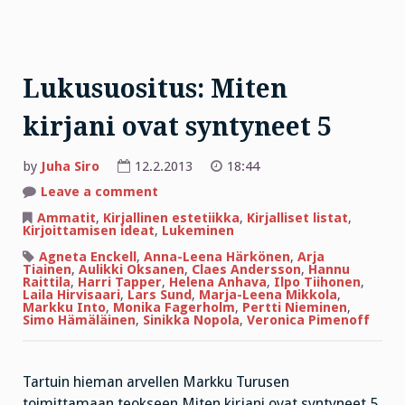
Lukusuositus: Miten
kirjani ovat syntyneet 5
by
Juha Siro
12.2.2013
18:44
on
Leave a comment
Lukusuositus:
Miten
Ammatit
,
Kirjallinen estetiikka
,
Kirjalliset listat
,
kirjani
Kirjoittamisen ideat
,
Lukeminen
ovat
syntyneet
Agneta Enckell
,
Anna-Leena Härkönen
,
Arja
5
Tiainen
,
Aulikki Oksanen
,
Claes Andersson
,
Hannu
Raittila
,
Harri Tapper
,
Helena Anhava
,
Ilpo Tiihonen
,
Laila Hirvisaari
,
Lars Sund
,
Marja-Leena Mikkola
,
Markku Into
,
Monika Fagerholm
,
Pertti Nieminen
,
Simo Hämäläinen
,
Sinikka Nopola
,
Veronica Pimenoff
Tartuin hieman arvellen Markku Turusen
toimittamaan teokseen Miten kirjani ovat syntyneet 5