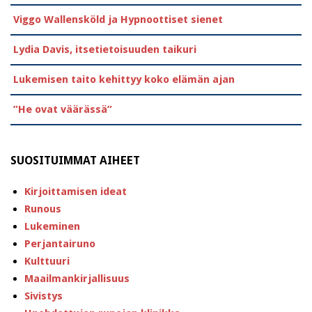
Viggo Wallensköld ja Hypnoottiset sienet
Lydia Davis, itsetietoisuuden taikuri
Lukemisen taito kehittyy koko elämän ajan
”He ovat väärässä”
SUOSITUIMMAT AIHEET
Kirjoittamisen ideat
Runous
Lukeminen
Perjantairuno
Kulttuuri
Maailmankirjallisuus
Sivistys