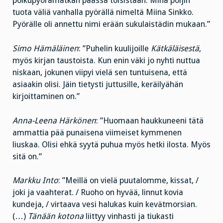
polkupyörämatkan päässä toisistaan. Minä poljin
tuota väliä vanhalla pyörällä nimeltä Miina Sinkko.
Pyörälle oli annettu nimi erään sukulaistädin mukaan.”
Simo Hämäläinen
: ”Puhelin kuulijoille
Kätkäläisestä
,
myös kirjan taustoista. Kun enin väki jo nyhti nuttua
niskaan, jokunen viipyi vielä sen tuntuisena, että
asiaakin olisi. Jäin tietysti juttusille, keräilyähän
kirjoittaminen on.”
Anna-Leena Härkönen
: ”Huomaan haukkuneeni tätä
ammattia pää punaisena viimeiset kymmenen
liuskaa. Olisi ehkä syytä puhua myös hetki ilosta. Myös
sitä on.”
Markku Into
: ”Meillä on vielä puutalomme, kissat, /
joki ja vaahterat. / Ruoho on hyvää, linnut kovia
kundeja, / virtaava vesi halukas kuin kevätmorsian.
(…)
Tänään kotona
liittyy vinhasti ja tiukasti