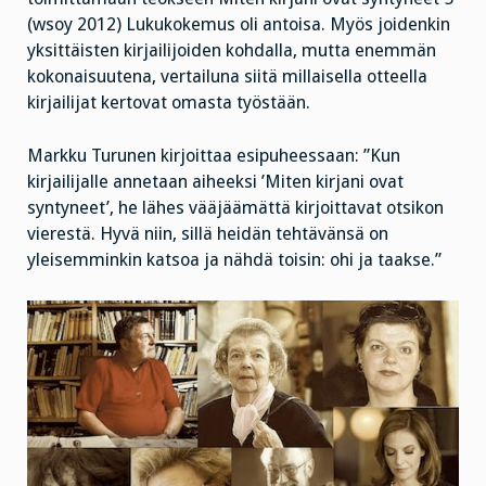
(wsoy 2012) Lukukokemus oli antoisa. Myös joidenkin
yksittäisten kirjailijoiden kohdalla, mutta enemmän
kokonaisuutena, vertailuna siitä millaisella otteella
kirjailijat kertovat omasta työstään.
Markku Turunen kirjoittaa esipuheessaan: ”Kun
kirjailijalle annetaan aiheeksi ’Miten kirjani ovat
syntyneet’, he lähes vääjäämättä kirjoittavat otsikon
vierestä. Hyvä niin, sillä heidän tehtävänsä on
yleisemminkin katsoa ja nähdä toisin: ohi ja taakse.”