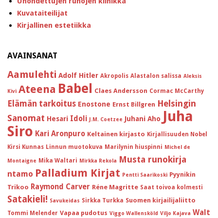
Unohdettujen runojen klinikka
Kuvataiteilijat
Kirjallinen estetiikka
AVAINSANAT
Aamulehti
Adolf Hitler
Akropolis
Alastalon salissa
Aleksis
Babel
Ateena
Claes Andersson
Cormac McCarthy
Kivi
Helsingin
Elämän tarkoitus
Enostone
Ernst Billgren
Juha
Sanomat
Idoli
Hesari
Juhani Aho
J.M. Coetzee
Siro
Kari Aronpuro
Keltainen kirjasto
Kirjallisuuden Nobel
Kirsi Kunnas
Linnun muotokuva
Marilynin hiuspinni
Michel de
Musta runokirja
Mika Waltari
Montaigne
Mirkka Rekola
Palladium Kirjat
ntamo
Pyynikin
Pentti Saarikoski
Raymond Carver
Trikoo
Réne Magritte
Saat toivoa kolmesti
Satakieli!
Suomen kirjailijaliitto
Sirkka Turkka
Savukeidas
Walt
Vapaa pudotus
Tommi Melender
Viggo Wallensköld
Viljo Kajava