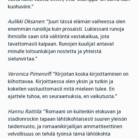
kuohuviini.”
Aulikki Oksanen
: ”Juuri tässä elämän vaiheessa olen
enemmän runoilija kuin prosaisti. Lukiessani runoja
ihmisille saan sitä välitöntä vastakaikua, jota
tavattomasti kaipaan. Runojen kuulijat antavat
minulle loitsunlukijan nostetta ja yhteistä
sielunvirtaa.”
Veronica Pimenoff
: ”Kirjoitan koska kirjoittaminen on
kiihottavaa. Kirjoittaessa olen yksin ja tutkin ja
kokeilen vastuuttomasti mitä mieleen tulee. En
ajattele tuhoa, en seuraamuksia, en vaikutusta.”
Hannu Raittila
: ”Romaani on kuitenkin elokuvan ja
stadionrockin tapaan lähtökohtaisesti suuren yleisön
taidemuoto, ja romaanikirjailijan ammattieettinen
velvollisuus on tehdä työnsä tämä lähtökohta