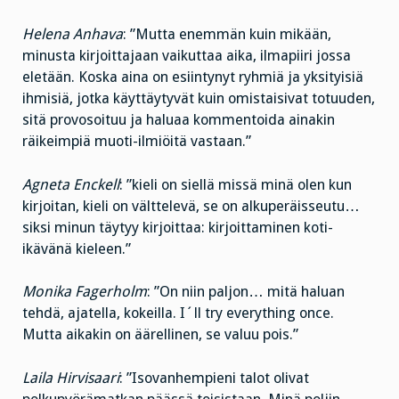
Helena Anhava
: ”Mutta enemmän kuin mikään,
minusta kirjoittajaan vaikuttaa aika, ilmapiiri jossa
eletään. Koska aina on esiintynyt ryhmiä ja yksityisiä
ihmisiä, jotka käyttäytyvät kuin omistaisivat totuuden,
sitä provosoituu ja haluaa kommentoida ainakin
räikeimpiä muoti-ilmiöitä vastaan.”
Agneta Enckell
: ”kieli on siellä missä minä olen kun
kirjoitan, kieli on välttelevä, se on alkuperäisseutu…
siksi minun täytyy kirjoittaa: kirjoittaminen koti-
ikävänä kieleen.”
Monika Fagerholm
: ”On niin paljon… mitä haluan
tehdä, ajatella, kokeilla. I´ll try everything once.
Mutta aikakin on äärellinen, se valuu pois.”
Laila Hirvisaari
: ”Isovanhempieni talot olivat