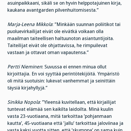
asuinpaikkaani, sikäli se on hyvin helppotajuinen kirja,
kaukana avantgarden pilvenhuitomisesta.”
Marja-Leena Mikkola
: ”Minkään suunnan poliitikot tai
puoluevirkailijat eivät ole eivätkä voikaan olla
maailman taiteellisen haltuunoton asiantuntijoita.
Taiteilijat eivät ole ohjattavissa, he rimpuilevat
vastaan ja ottavat oman vapautensa.”
Pertti Nieminen
: Suvussa ei ennen minua ollut
kirjoittajia. En voi syyttää perintötekijöitä. Ympäristö
oli mitä suotuisin: lukevat vanhemmat ja seinittäin
täysiä kirjahyllyjä.”
Sinikka Nopola
: ”Yleensä kuvitellaan, että kirjailijat
tuntevat elämää sen kaikilta laidoilta. Minä kuulin
vasta 23-vuotiaana, mitä tarkoittaa ’pohjanmaan
kautta’, 45-vuotiaana että ’jallu’ tarkoittaa jaloviinaa ja
vasta kaksi vuotta sitten, että ’skumppa’ on sama kuin