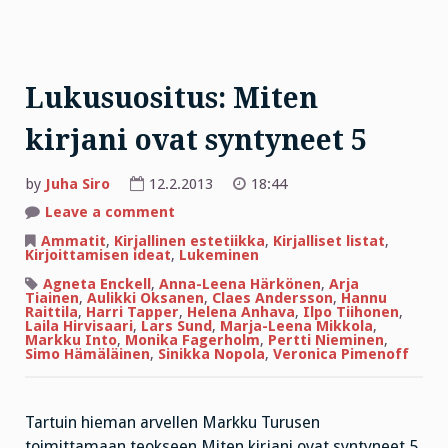
Lukusuositus: Miten
kirjani ovat syntyneet 5
by
Juha Siro
12.2.2013
18:44
on
Leave a comment
Lukusuositus:
Miten
Ammatit
,
Kirjallinen estetiikka
,
Kirjalliset listat
,
kirjani
Kirjoittamisen ideat
,
Lukeminen
ovat
syntyneet
Agneta Enckell
,
Anna-Leena Härkönen
,
Arja
5
Tiainen
,
Aulikki Oksanen
,
Claes Andersson
,
Hannu
Raittila
,
Harri Tapper
,
Helena Anhava
,
Ilpo Tiihonen
,
Laila Hirvisaari
,
Lars Sund
,
Marja-Leena Mikkola
,
Markku Into
,
Monika Fagerholm
,
Pertti Nieminen
,
Simo Hämäläinen
,
Sinikka Nopola
,
Veronica Pimenoff
Tartuin hieman arvellen Markku Turusen
toimittamaan teokseen Miten kirjani ovat syntyneet 5