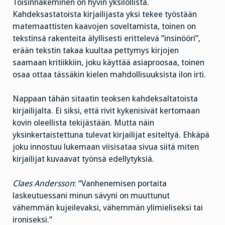
Toisinnäkeminen on hyvin yksilöllistä.
Kahdeksastatoista kirjailijasta yksi tekee työstään
matemaattisten kaavojen soveltamista, toinen on
tekstinsä rakenteita älyllisesti erittelevä ”insinööri”,
erään tekstin takaa kuultaa pettymys kirjojen
saamaan kritiikkiin, joku käyttää asiaproosaa, toinen
osaa ottaa tässäkin kielen mahdollisuuksista ilon irti.
Nappaan tähän sitaatin teoksen kahdeksaltatoista
kirjailijalta. Ei siksi, että rivit kykenisivät kertomaan
kovin oleellista tekijästään. Mutta näin
yksinkertaistettuna tulevat kirjailijat esiteltyä. Ehkäpä
joku innostuu lukemaan viisisataa sivua siitä miten
kirjailijat kuvaavat työnsä edellytyksiä.
Claes Andersson
: ”Vanhenemisen portaita
laskeutuessani minun sävyni on muuttunut
vähemmän kujeilevaksi, vähemmän ylimieliseksi tai
ironiseksi.”