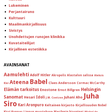
Lukeminen
Perjantairuno
Kulttuuri
Maailmankirjallisuus
Sivistys
Unohdettujen runojen klinikka
Kuvataiteilijat
Kirjallinen estetiikka
AVAINSANAT
Aamulehti
Adolf Hitler
Akropolis
Alastalon salissa
Aleksis
Babel
Ateena
Claes Andersson
Cormac McCarthy
Kivi
Helsingin
Elämän tarkoitus
Enostone
Ernst Billgren
Juha
Sanomat
Idoli
Hesari
Juhani Aho
J.M. Coetzee
Siro
Kari Aronpuro
Keltainen kirjasto
Kirjallisuuden Nobel
Kirsi Kunnas
Linnun muotokuva
Marilynin hiuspinni
Michel de