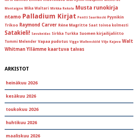
Musta runokirja
Mika Waltari
Montaigne
Mirkka Rekola
Palladium Kirjat
ntamo
Pyynikin
Pentti Saarikoski
Raymond Carver
Trikoo
Réne Magritte
Saat toivoa kolmesti
Satakieli!
Suomen kirjailijaliitto
Sirkka Turkka
Savukeidas
Walt
Vapaa pudotus
Tommi Melender
Viggo Wallensköld
Viljo Kajava
Whitman
Yllämme kaartuva taivas
ARKISTOT
heinäkuu 2026
kesäkuu 2026
toukokuu 2026
huhtikuu 2026
maaliskuu 2026