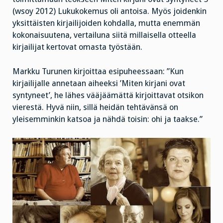
(wsoy 2012) Lukukokemus oli antoisa. Myös joidenkin
yksittäisten kirjailijoiden kohdalla, mutta enemmän
kokonaisuutena, vertailuna siitä millaisella otteella
kirjailijat kertovat omasta työstään.
Markku Turunen kirjoittaa esipuheessaan: ”Kun
kirjailijalle annetaan aiheeksi ’Miten kirjani ovat
syntyneet’, he lähes vääjäämättä kirjoittavat otsikon
vierestä. Hyvä niin, sillä heidän tehtävänsä on
yleisemminkin katsoa ja nähdä toisin: ohi ja taakse.”