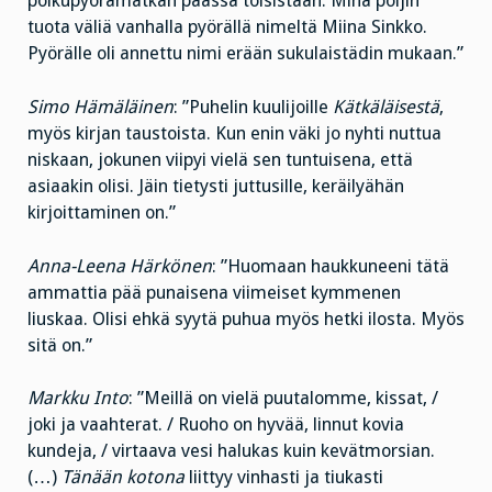
polkupyörämatkan päässä toisistaan. Minä poljin
tuota väliä vanhalla pyörällä nimeltä Miina Sinkko.
Pyörälle oli annettu nimi erään sukulaistädin mukaan.”
Simo Hämäläinen
: ”Puhelin kuulijoille
Kätkäläisestä
,
myös kirjan taustoista. Kun enin väki jo nyhti nuttua
niskaan, jokunen viipyi vielä sen tuntuisena, että
asiaakin olisi. Jäin tietysti juttusille, keräilyähän
kirjoittaminen on.”
Anna-Leena Härkönen
: ”Huomaan haukkuneeni tätä
ammattia pää punaisena viimeiset kymmenen
liuskaa. Olisi ehkä syytä puhua myös hetki ilosta. Myös
sitä on.”
Markku Into
: ”Meillä on vielä puutalomme, kissat, /
joki ja vaahterat. / Ruoho on hyvää, linnut kovia
kundeja, / virtaava vesi halukas kuin kevätmorsian.
(…)
Tänään kotona
liittyy vinhasti ja tiukasti