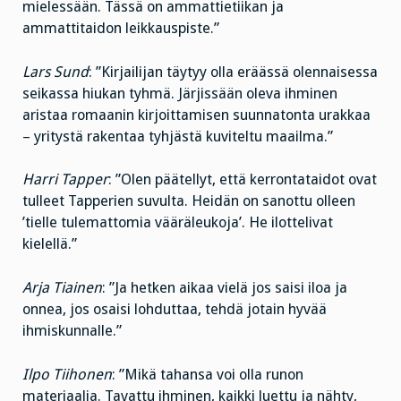
mielessään. Tässä on ammattietiikan ja
ammattitaidon leikkauspiste.”
Lars Sund
: ”Kirjailijan täytyy olla eräässä olennaisessa
seikassa hiukan tyhmä. Järjissään oleva ihminen
aristaa romaanin kirjoittamisen suunnatonta urakkaa
– yritystä rakentaa tyhjästä kuviteltu maailma.”
Harri Tapper
: ”Olen päätellyt, että kerrontataidot ovat
tulleet Tapperien suvulta. Heidän on sanottu olleen
’tielle tulemattomia vääräleukoja’. He ilottelivat
kielellä.”
Arja Tiainen
: ”Ja hetken aikaa vielä jos saisi iloa ja
onnea, jos osaisi lohduttaa, tehdä jotain hyvää
ihmiskunnalle.”
Ilpo Tiihonen
: ”Mikä tahansa voi olla runon
materiaalia. Tavattu ihminen, kaikki luettu ja nähty,