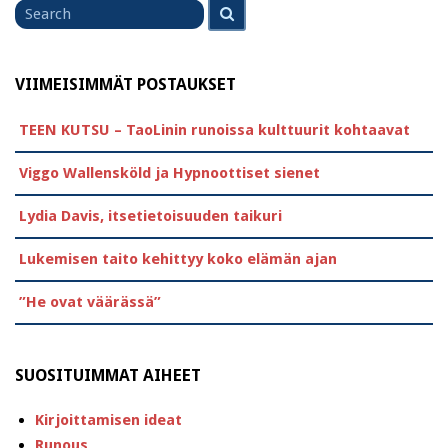
Search
for
VIIMEISIMMÄT POSTAUKSET
TEEN KUTSU – TaoLinin runoissa kulttuurit kohtaavat
Viggo Wallensköld ja Hypnoottiset sienet
Lydia Davis, itsetietoisuuden taikuri
Lukemisen taito kehittyy koko elämän ajan
”He ovat väärässä”
SUOSITUIMMAT AIHEET
Kirjoittamisen ideat
Runous