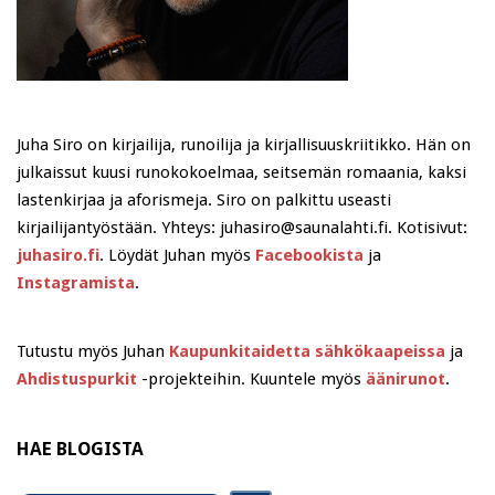
Juha Siro on kirjailija, runoilija ja kirjallisuuskriitikko. Hän on
julkaissut kuusi runokokoelmaa, seitsemän romaania, kaksi
lastenkirjaa ja aforismeja. Siro on palkittu useasti
kirjailijantyöstään. Yhteys: juhasiro@saunalahti.fi. Kotisivut:
juhasiro.fi
. Löydät Juhan myös
Facebookista
ja
Instagramista
.
Tutustu myös Juhan
Kaupunkitaidetta sähkökaapeissa
ja
Ahdistuspurkit
-projekteihin. Kuuntele myös
äänirunot
.
HAE BLOGISTA
Search