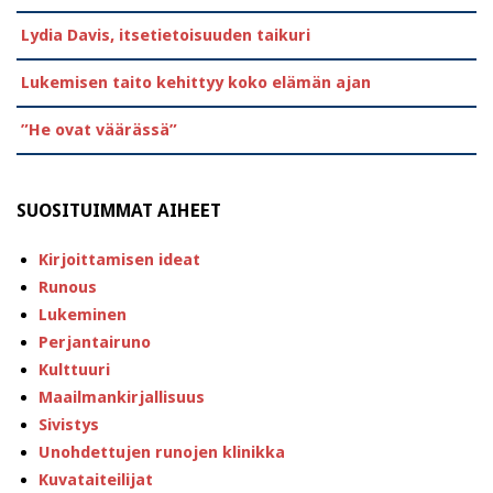
Lydia Davis, itsetietoisuuden taikuri
Lukemisen taito kehittyy koko elämän ajan
”He ovat väärässä”
SUOSITUIMMAT AIHEET
Kirjoittamisen ideat
Runous
Lukeminen
Perjantairuno
Kulttuuri
Maailmankirjallisuus
Sivistys
Unohdettujen runojen klinikka
Kuvataiteilijat