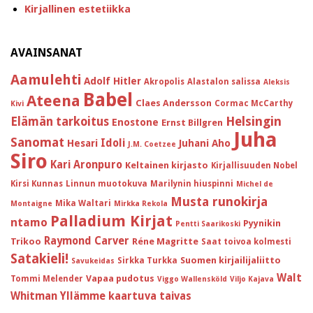
Kirjallinen estetiikka
AVAINSANAT
Aamulehti
Adolf Hitler
Akropolis
Alastalon salissa
Aleksis
Babel
Ateena
Claes Andersson
Cormac McCarthy
Kivi
Helsingin
Elämän tarkoitus
Enostone
Ernst Billgren
Juha
Sanomat
Idoli
Hesari
Juhani Aho
J.M. Coetzee
Siro
Kari Aronpuro
Keltainen kirjasto
Kirjallisuuden Nobel
Kirsi Kunnas
Linnun muotokuva
Marilynin hiuspinni
Michel de
Musta runokirja
Mika Waltari
Montaigne
Mirkka Rekola
Palladium Kirjat
ntamo
Pyynikin
Pentti Saarikoski
Raymond Carver
Trikoo
Réne Magritte
Saat toivoa kolmesti
Satakieli!
Suomen kirjailijaliitto
Sirkka Turkka
Savukeidas
Walt
Vapaa pudotus
Tommi Melender
Viggo Wallensköld
Viljo Kajava
Whitman
Yllämme kaartuva taivas