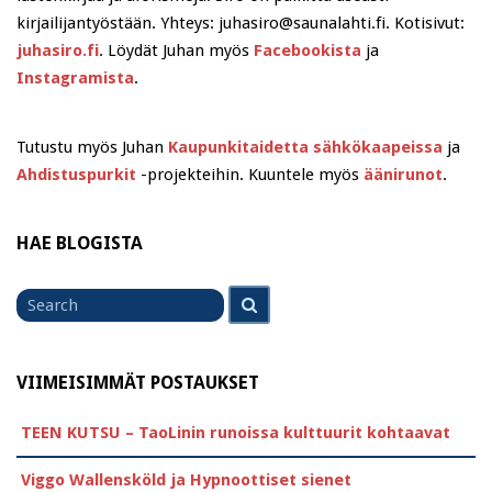
kirjailijantyöstään. Yhteys: juhasiro@saunalahti.fi. Kotisivut:
juhasiro.fi
. Löydät Juhan myös
Facebookista
ja
Instagramista
.
Tutustu myös Juhan
Kaupunkitaidetta sähkökaapeissa
ja
Ahdistuspurkit
-projekteihin. Kuuntele myös
äänirunot
.
HAE BLOGISTA
Search
Search
for
VIIMEISIMMÄT POSTAUKSET
TEEN KUTSU – TaoLinin runoissa kulttuurit kohtaavat
Viggo Wallensköld ja Hypnoottiset sienet