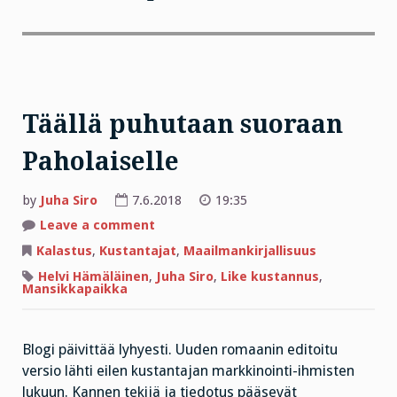
Täällä puhutaan suoraan
Paholaiselle
by
Juha Siro
7.6.2018
19:35
on
Leave a comment
Täällä
puhutaan
Kalastus
,
Kustantajat
,
Maailmankirjallisuus
suoraan
Paholaiselle
Helvi Hämäläinen
,
Juha Siro
,
Like kustannus
,
Mansikkapaikka
Blogi päivittää lyhyesti. Uuden romaanin editoitu
versio lähti eilen kustantajan markkinointi-ihmisten
lukuun. Kannen tekijä ja tiedotus pääsevät