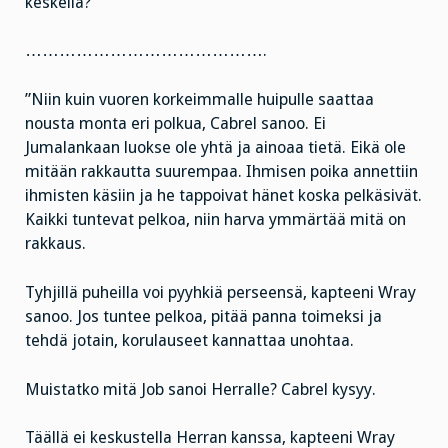
keskellä?
…………………………………….
”Niin kuin vuoren korkeimmalle huipulle saattaa
nousta monta eri polkua, Cabrel sanoo. Ei
Jumalankaan luokse ole yhtä ja ainoaa tietä. Eikä ole
mitään rakkautta suurempaa. Ihmisen poika annettiin
ihmisten käsiin ja he tappoivat hänet koska pelkäsivät.
Kaikki tuntevat pelkoa, niin harva ymmärtää mitä on
rakkaus.
Tyhjillä puheilla voi pyyhkiä perseensä, kapteeni Wray
sanoo. Jos tuntee pelkoa, pitää panna toimeksi ja
tehdä jotain, korulauseet kannattaa unohtaa.
Muistatko mitä Job sanoi Herralle? Cabrel kysyy.
Täällä ei keskustella Herran kanssa, kapteeni Wray