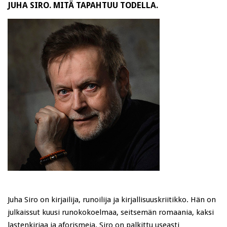
JUHA SIRO. MITÄ TAPAHTUU TODELLA.
Juha Siro on kirjailija, runoilija ja kirjallisuuskriitikko. Hän on
julkaissut kuusi runokokoelmaa, seitsemän romaania, kaksi
lastenkirjaa ja aforismeja. Siro on palkittu useasti