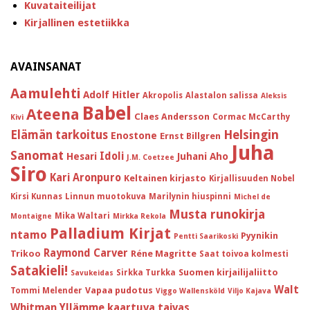
Kuvataiteilijat
Kirjallinen estetiikka
AVAINSANAT
Aamulehti
Adolf Hitler
Akropolis
Alastalon salissa
Aleksis
Babel
Ateena
Claes Andersson
Cormac McCarthy
Kivi
Helsingin
Elämän tarkoitus
Enostone
Ernst Billgren
Juha
Sanomat
Idoli
Hesari
Juhani Aho
J.M. Coetzee
Siro
Kari Aronpuro
Keltainen kirjasto
Kirjallisuuden Nobel
Kirsi Kunnas
Linnun muotokuva
Marilynin hiuspinni
Michel de
Musta runokirja
Mika Waltari
Montaigne
Mirkka Rekola
Palladium Kirjat
ntamo
Pyynikin
Pentti Saarikoski
Raymond Carver
Trikoo
Réne Magritte
Saat toivoa kolmesti
Satakieli!
Suomen kirjailijaliitto
Sirkka Turkka
Savukeidas
Walt
Vapaa pudotus
Tommi Melender
Viggo Wallensköld
Viljo Kajava
Whitman
Yllämme kaartuva taivas