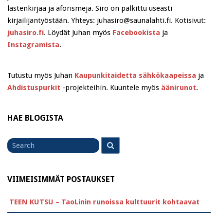
lastenkirjaa ja aforismeja. Siro on palkittu useasti
kirjailijantyöstään. Yhteys: juhasiro@saunalahti.fi. Kotisivut:
juhasiro.fi
. Löydät Juhan myös
Facebookista
ja
Instagramista
.
Tutustu myös Juhan
Kaupunkitaidetta sähkökaapeissa
ja
Ahdistuspurkit
-projekteihin. Kuuntele myös
äänirunot
.
HAE BLOGISTA
Search
Search
for
VIIMEISIMMÄT POSTAUKSET
TEEN KUTSU – TaoLinin runoissa kulttuurit kohtaavat