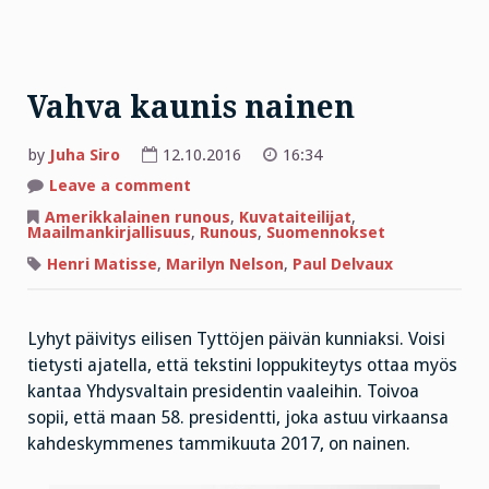
Vahva kaunis nainen
by
Juha Siro
12.10.2016
16:34
on
Leave a comment
Vahva
kaunis
Amerikkalainen runous
,
Kuvataiteilijat
,
nainen
Maailmankirjallisuus
,
Runous
,
Suomennokset
Henri Matisse
,
Marilyn Nelson
,
Paul Delvaux
Lyhyt päivitys eilisen Tyttöjen päivän kunniaksi. Voisi
tietysti ajatella, että tekstini loppukiteytys ottaa myös
kantaa Yhdysvaltain presidentin vaaleihin. Toivoa
sopii, että maan 58. presidentti, joka astuu virkaansa
kahdeskymmenes tammikuuta 2017, on nainen.