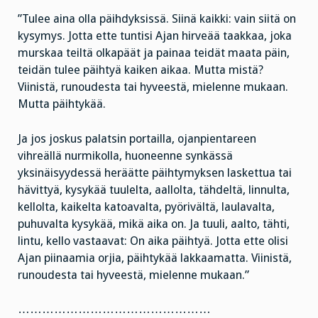
”Tulee aina olla päihdyksissä. Siinä kaikki: vain siitä on
kysymys. Jotta ette tuntisi Ajan hirveää taakkaa, joka
murskaa teiltä olkapäät ja painaa teidät maata päin,
teidän tulee päihtyä kaiken aikaa. Mutta mistä?
Viinistä, runoudesta tai hyveestä, mielenne mukaan.
Mutta päihtykää.
Ja jos joskus palatsin portailla, ojanpientareen
vihreällä nurmikolla, huoneenne synkässä
yksinäisyydessä heräätte päihtymyksen laskettua tai
hävittyä, kysykää tuulelta, aallolta, tähdeltä, linnulta,
kellolta, kaikelta katoavalta, pyörivältä, laulavalta,
puhuvalta kysykää, mikä aika on. Ja tuuli, aalto, tähti,
lintu, kello vastaavat: On aika päihtyä. Jotta ette olisi
Ajan piinaamia orjia, päihtykää lakkaamatta. Viinistä,
runoudesta tai hyveestä, mielenne mukaan.”
…………………………………………