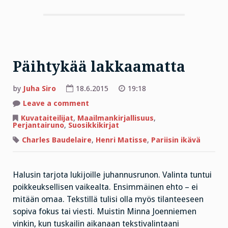
Päihtykää lakkaamatta
by
Juha Siro
18.6.2015
19:18
on
Leave a comment
Päihtykää
lakkaamatta
Kuvataiteilijat
,
Maailmankirjallisuus
,
Perjantairuno
,
Suosikkikirjat
Charles Baudelaire
,
Henri Matisse
,
Pariisin ikävä
Halusin tarjota lukijoille juhannusrunon. Valinta tuntui
poikkeuksellisen vaikealta. Ensimmäinen ehto – ei
mitään omaa. Tekstillä tulisi olla myös tilanteeseen
sopiva fokus tai viesti. Muistin Minna Joenniemen
vinkin, kun tuskailin aikanaan tekstivalintaani