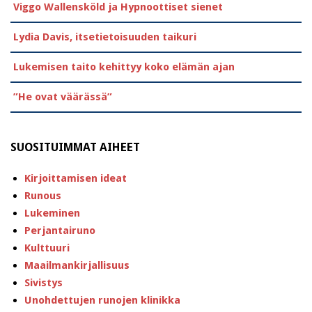
Viggo Wallensköld ja Hypnoottiset sienet
Lydia Davis, itsetietoisuuden taikuri
Lukemisen taito kehittyy koko elämän ajan
”He ovat väärässä”
SUOSITUIMMAT AIHEET
Kirjoittamisen ideat
Runous
Lukeminen
Perjantairuno
Kulttuuri
Maailmankirjallisuus
Sivistys
Unohdettujen runojen klinikka