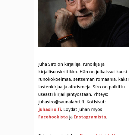
Juha Siro on kirjailija, runoilija ja
kirjallisuuskriitikko. Hän on julkaissut kuusi
runokokoelmaa, seitsemän romaania, kaksi
lastenkirjaa ja aforismeja. Siro on palkittu
useasti kirjailijantyöstään. Yhteys:
juhasiro@saunalahti.fi. Kotisivut:
juhasiro.fi
. Löydät Juhan myös
Facebookista
ja
Instagramista
.