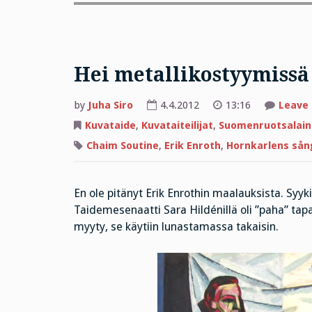
Hei metallikostyymissä
by
Juha Siro
4.4.2012
13:16
Leave
Kuvataide
,
Kuvataiteilijat
,
Suomenruotsalain
Chaim Soutine
,
Erik Enroth
,
Hornkarlens sån
En ole pitänyt Erik Enrothin maalauksista. Syykin
Taidemesenaatti Sara Hildénillä oli ”paha” tap
myyty, se käytiin lunastamassa takaisin.