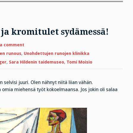
 ja kromitulet sydämessä!
on
 a comment
Hei
metallikostyymissä
en runous
,
Unohdettujen runojen klinikka
ja
kromitulet
ger
,
Sara Hildenin taidemuseo
,
Tomi Moisio
sydämessä!
 selvisi juuri. Olen nähnyt niitä liian vähän.
a omia miehensä työt kokoelmaansa. Jos jokin oli salaa