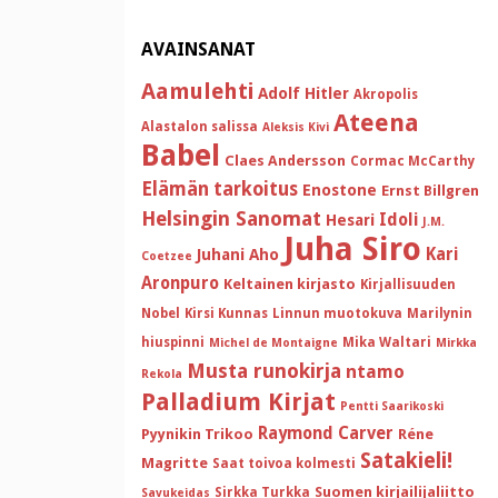
AVAINSANAT
Aamulehti
Adolf Hitler
Akropolis
Ateena
Alastalon salissa
Aleksis Kivi
Babel
Claes Andersson
Cormac McCarthy
Elämän tarkoitus
Enostone
Ernst Billgren
Helsingin Sanomat
Idoli
Hesari
J.M.
Juha Siro
Kari
Juhani Aho
Coetzee
Aronpuro
Keltainen kirjasto
Kirjallisuuden
Nobel
Kirsi Kunnas
Linnun muotokuva
Marilynin
hiuspinni
Mika Waltari
Michel de Montaigne
Mirkka
Musta runokirja
ntamo
Rekola
Palladium Kirjat
Pentti Saarikoski
Raymond Carver
Pyynikin Trikoo
Réne
Satakieli!
Magritte
Saat toivoa kolmesti
Suomen kirjailijaliitto
Sirkka Turkka
Savukeidas