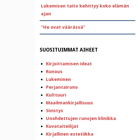
Lukemisen taito kehittyy koko elämän
ajan
”He ovat väärässä”
SUOSITUIMMAT AIHEET
Kirjoittamisen ideat
Runous
Lukeminen
Perjantairuno
Kulttuuri
Maailmankirjallisuus
Sivistys
Unohdettujen runojen klinikka
Kuvataiteilijat
Kirjallinen estetiikka