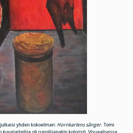
 julkaisi yhden kokoelman:
Hornkarlens sånger
. Tomi
vataiteilija oli runoilijanakin koloristi. Visuaalisessa