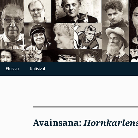
Skip
to
content
Etusivu
Kotisivut
Avainsana:
Hornkarlens