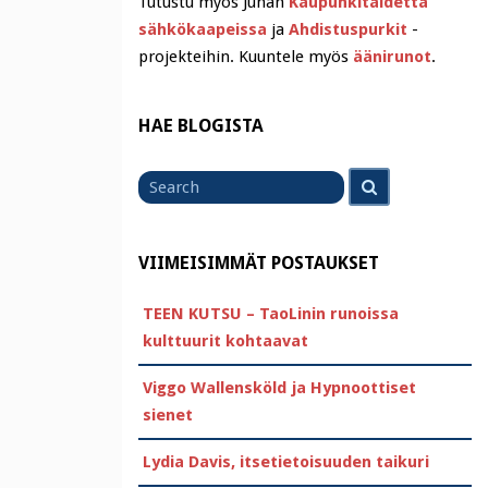
Tutustu myös Juhan
Kaupunkitaidetta
sähkökaapeissa
ja
Ahdistuspurkit
-
projekteihin. Kuuntele myös
äänirunot
.
HAE BLOGISTA
Search
Search
for
VIIMEISIMMÄT POSTAUKSET
TEEN KUTSU – TaoLinin runoissa
kulttuurit kohtaavat
Viggo Wallensköld ja Hypnoottiset
sienet
Lydia Davis, itsetietoisuuden taikuri