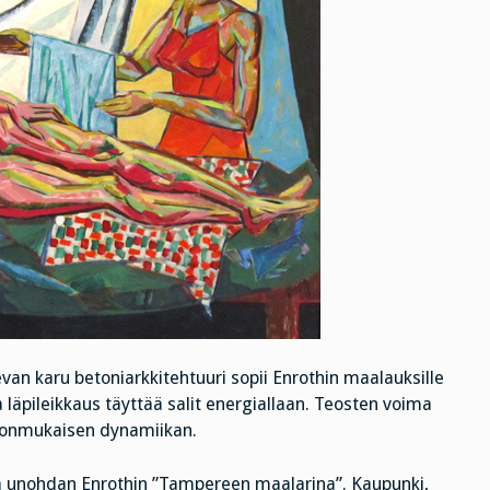
van karu betoniarkkitehtuuri sopii Enrothin maalauksille
läpileikkaus täyttää salit energiallaan. Teosten voima
hdonmukaisen dynamiikan.
 ja unohdan Enrothin ”Tampereen maalarina”. Kaupunki,