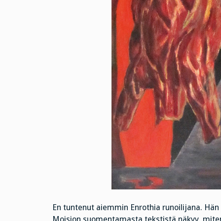
En tuntenut aiemmin Enrothia runoilijana. Hän
Moision suomentamasta tekstistä näkyy, miten ku