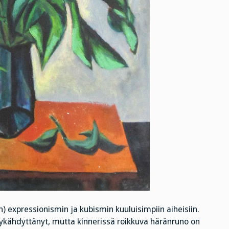
) expressionismin ja kubismin kuuluisimpiin aiheisiin.
sykähdyttänyt, mutta kinnerissä roikkuva häränruno on