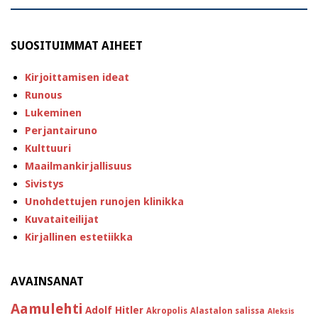
SUOSITUIMMAT AIHEET
Kirjoittamisen ideat
Runous
Lukeminen
Perjantairuno
Kulttuuri
Maailmankirjallisuus
Sivistys
Unohdettujen runojen klinikka
Kuvataiteilijat
Kirjallinen estetiikka
AVAINSANAT
Aamulehti
Adolf Hitler
Akropolis
Alastalon salissa
Aleksis