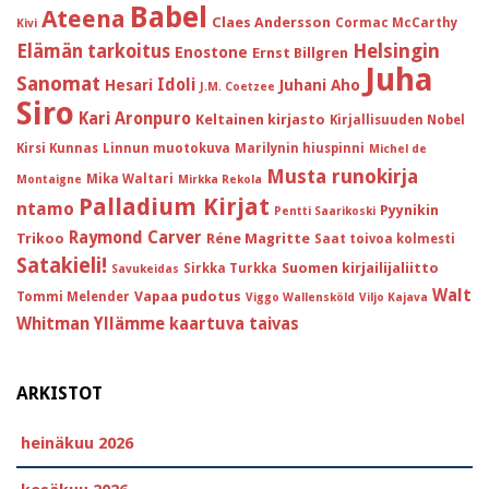
Babel
Ateena
Claes Andersson
Cormac McCarthy
Kivi
Helsingin
Elämän tarkoitus
Enostone
Ernst Billgren
Juha
Sanomat
Idoli
Hesari
Juhani Aho
J.M. Coetzee
Siro
Kari Aronpuro
Keltainen kirjasto
Kirjallisuuden Nobel
Kirsi Kunnas
Linnun muotokuva
Marilynin hiuspinni
Michel de
Musta runokirja
Mika Waltari
Montaigne
Mirkka Rekola
Palladium Kirjat
ntamo
Pyynikin
Pentti Saarikoski
Raymond Carver
Trikoo
Réne Magritte
Saat toivoa kolmesti
Satakieli!
Suomen kirjailijaliitto
Sirkka Turkka
Savukeidas
Walt
Vapaa pudotus
Tommi Melender
Viggo Wallensköld
Viljo Kajava
Whitman
Yllämme kaartuva taivas
ARKISTOT
heinäkuu 2026