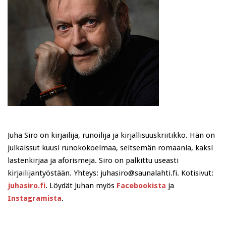
Juha Siro on kirjailija, runoilija ja kirjallisuuskriitikko. Hän on
julkaissut kuusi runokokoelmaa, seitsemän romaania, kaksi
lastenkirjaa ja aforismeja. Siro on palkittu useasti
kirjailijantyöstään. Yhteys: juhasiro@saunalahti.fi. Kotisivut:
juhasiro.fi
. Löydät Juhan myös
Facebookista
ja
Instagramista
.