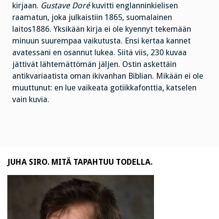
kirjaan.
Gustave Doré
kuvitti englanninkielisen
raamatun, joka julkaistiin 1865, suomalainen
laitos1886. Yksikään kirja ei ole kyennyt tekemään
minuun suurempaa vaikutusta. Ensi kertaa kannet
avatessani en osannut lukea. Siitä viis, 230 kuvaa
jättivät lähtemättömän jäljen. Ostin askettäin
antikvariaatista oman ikivanhan Biblian. Mikään ei ole
muuttunut: en lue vaikeata gotiikkafonttia, katselen
vain kuvia.
JUHA SIRO. MITÄ TAPAHTUU TODELLA.