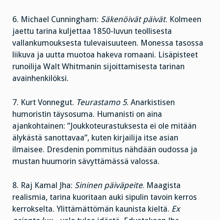
6. Michael Cunningham:
Säkenöivät päivät
. Kolmeen
jaettu tarina kuljettaa 1850-luvun teollisesta
vallankumouksesta tulevaisuuteen. Monessa tasossa
liikuva ja uutta muotoa hakeva romaani. Lisäpisteet
runoilija Walt Whitmanin sijoittamisesta tarinan
avainhenkilöksi.
7. Kurt Vonnegut.
Teurastamo 5
. Anarkistisen
humoristin täysosuma. Humanisti on aina
ajankohtainen: ”Joukkoteurastuksesta ei ole mitään
älykästä sanottavaa”, kuten kirjailija itse asian
ilmaisee. Dresdenin pommitus nähdään oudossa ja
mustan huumorin sävyttämässä valossa.
8. Raj Kamal Jha:
Sininen päiväpeite
. Maagista
realismia, tarina kuoritaan auki sipulin tavoin kerros
kerrokselta. Ylittämättömän kaunista kieltä.
Ex