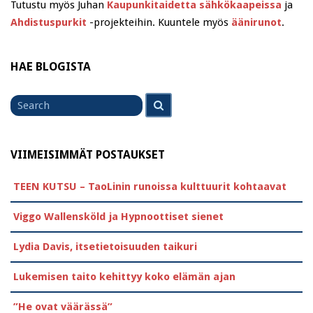
Tutustu myös Juhan
Kaupunkitaidetta sähkökaapeissa
ja
Ahdistuspurkit
-projekteihin. Kuuntele myös
äänirunot
.
HAE BLOGISTA
Search
Search
for
VIIMEISIMMÄT POSTAUKSET
TEEN KUTSU – TaoLinin runoissa kulttuurit kohtaavat
Viggo Wallensköld ja Hypnoottiset sienet
Lydia Davis, itsetietoisuuden taikuri
Lukemisen taito kehittyy koko elämän ajan
”He ovat väärässä”