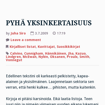
PYHÄ YKSINKERTAISUUS
by
Juha Siro
3.7.2009
17:19
on
Leave a comment
PYHÄ
YKSINKERTAISUUS
Kirjalliset listat
,
Kuvittajat
,
Suosikkikirjat
Calvino
,
Cunnigham
,
Hännikäinen
,
Jha
,
Kazuo
,
Lindgren
,
McEwan
,
Nylén
,
Oksanen
,
Proulx
,
Smith
,
Vonnegut
Edellinen tekstini oli karkeasti pelkistetty, kapea-
alainen ja yksisilmäinen. Laajennetaan sektoria sen
verran, että henki kulkee… pihisten, mutta kuitenkin.
Kirjoja ei pitäisi karsinoida. Eikä laatia listoja. Teen
juuri niin ja nimeän viimeisen vuoden aikana lukemani