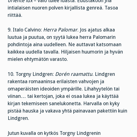
oriente lux
– valo tulee idästä. Edustakoon Jha
intialaisen nuoren polven kirjallista genreä. Tasoa
riittää.
9. Italo Calvino:
Herra Palomar
. Jos ajatus alkaa
luutua ja puutua, on syytä lukea herra Palomarin
pohdintoja aina uudelleen. Ne auttavat katsomaan
kaikkea uudella tavalla. Hiljaisen huumorin ja hyvän
mielen ehtymätön varasto.
10. Torgny Lindgren:
Dorén raamattu
. Lindgren
rakentaa romaaninsa erilaisten vahvojen ja
omaperäisten ideoiden ympärille. Lihahyytelön tai
viinan… tai kertojan, joka ei osaa lukea ja käyttää
kirjan tekemiseen sanelukonetta. Harvalla on kyky
pistää hauska ja vakava yhtä painavaan pakettiin kuin
Lindgren.
Jutun kuvalla on kytkös Torgny Lindgrenin