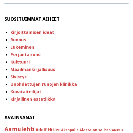
SUOSITUIMMAT AIHEET
Kirjoittamisen ideat
Runous
Lukeminen
Perjantairuno
Kulttuuri
Maailmankirjallisuus
Sivistys
Unohdettujen runojen klinikka
Kuvataiteilijat
Kirjallinen estetiikka
AVAINSANAT
Aamulehti
Adolf Hitler
Akropolis
Alastalon salissa
Aleksis