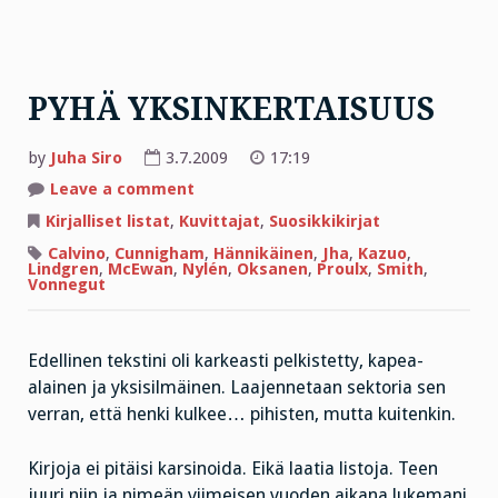
PYHÄ YKSINKERTAISUUS
by
Juha Siro
3.7.2009
17:19
on
Leave a comment
PYHÄ
YKSINKERTAISUUS
Kirjalliset listat
,
Kuvittajat
,
Suosikkikirjat
Calvino
,
Cunnigham
,
Hännikäinen
,
Jha
,
Kazuo
,
Lindgren
,
McEwan
,
Nylén
,
Oksanen
,
Proulx
,
Smith
,
Vonnegut
Edellinen tekstini oli karkeasti pelkistetty, kapea-
alainen ja yksisilmäinen. Laajennetaan sektoria sen
verran, että henki kulkee… pihisten, mutta kuitenkin.
Kirjoja ei pitäisi karsinoida. Eikä laatia listoja. Teen
juuri niin ja nimeän viimeisen vuoden aikana lukemani