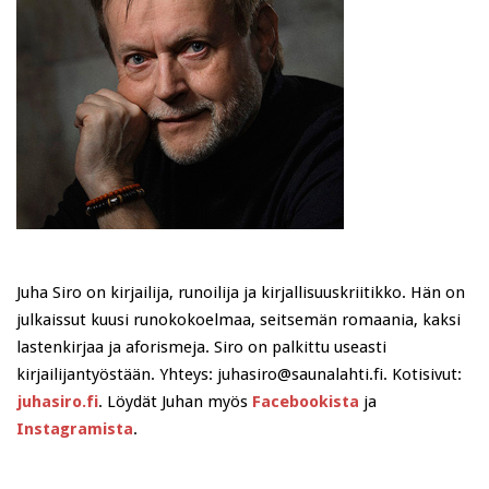
Juha Siro on kirjailija, runoilija ja kirjallisuuskriitikko. Hän on
julkaissut kuusi runokokoelmaa, seitsemän romaania, kaksi
lastenkirjaa ja aforismeja. Siro on palkittu useasti
kirjailijantyöstään. Yhteys: juhasiro@saunalahti.fi. Kotisivut:
juhasiro.fi
. Löydät Juhan myös
Facebookista
ja
Instagramista
.