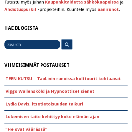
Tutustu myös Juhan
Kaupunkitaidetta sähkökaapeissa
ja
Ahdistuspurkit
-projekteihin. Kuuntele myös
äänirunot
.
HAE BLOGISTA
Search
Search
for
VIIMEISIMMÄT POSTAUKSET
TEEN KUTSU – TaoLinin runoissa kulttuurit kohtaavat
Viggo Wallensköld ja Hypnoottiset sienet
Lydia Davis, itsetietoisuuden taikuri
Lukemisen taito kehittyy koko elämän ajan
”He ovat väärässä”