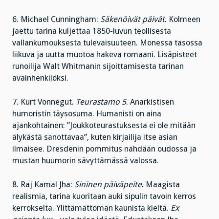
6. Michael Cunningham:
Säkenöivät päivät
. Kolmeen
jaettu tarina kuljettaa 1850-luvun teollisesta
vallankumouksesta tulevaisuuteen. Monessa tasossa
liikuva ja uutta muotoa hakeva romaani. Lisäpisteet
runoilija Walt Whitmanin sijoittamisesta tarinan
avainhenkilöksi.
7. Kurt Vonnegut.
Teurastamo 5
. Anarkistisen
humoristin täysosuma. Humanisti on aina
ajankohtainen: ”Joukkoteurastuksesta ei ole mitään
älykästä sanottavaa”, kuten kirjailija itse asian
ilmaisee. Dresdenin pommitus nähdään oudossa ja
mustan huumorin sävyttämässä valossa.
8. Raj Kamal Jha:
Sininen päiväpeite
. Maagista
realismia, tarina kuoritaan auki sipulin tavoin kerros
kerrokselta. Ylittämättömän kaunista kieltä.
Ex