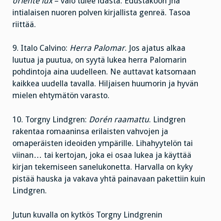
oriente lux
– valo tulee idästä. Edustakoon Jha
intialaisen nuoren polven kirjallista genreä. Tasoa
riittää.
9. Italo Calvino:
Herra Palomar
. Jos ajatus alkaa
luutua ja puutua, on syytä lukea herra Palomarin
pohdintoja aina uudelleen. Ne auttavat katsomaan
kaikkea uudella tavalla. Hiljaisen huumorin ja hyvän
mielen ehtymätön varasto.
10. Torgny Lindgren:
Dorén raamattu
. Lindgren
rakentaa romaaninsa erilaisten vahvojen ja
omaperäisten ideoiden ympärille. Lihahyytelön tai
viinan… tai kertojan, joka ei osaa lukea ja käyttää
kirjan tekemiseen sanelukonetta. Harvalla on kyky
pistää hauska ja vakava yhtä painavaan pakettiin kuin
Lindgren.
Jutun kuvalla on kytkös Torgny Lindgrenin