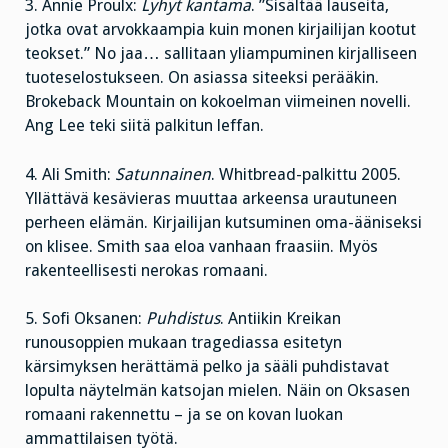
3. Annie Proulx:
Lyhyt kantama
. ”Sisältää lauseita,
jotka ovat arvokkaampia kuin monen kirjailijan kootut
teokset.” No jaa… sallitaan yliampuminen kirjalliseen
tuoteselostukseen. On asiassa siteeksi perääkin.
Brokeback Mountain on kokoelman viimeinen novelli.
Ang Lee teki siitä palkitun leffan.
4. Ali Smith:
Satunnainen
. Whitbread-palkittu 2005.
Yllättävä kesävieras muuttaa arkeensa urautuneen
perheen elämän. Kirjailijan kutsuminen oma-ääniseksi
on klisee. Smith saa eloa vanhaan fraasiin. Myös
rakenteellisesti nerokas romaani.
5. Sofi Oksanen:
Puhdistus
. Antiikin Kreikan
runousoppien mukaan tragediassa esitetyn
kärsimyksen herättämä pelko ja sääli puhdistavat
lopulta näytelmän katsojan mielen. Näin on Oksasen
romaani rakennettu – ja se on kovan luokan
ammattilaisen työtä.