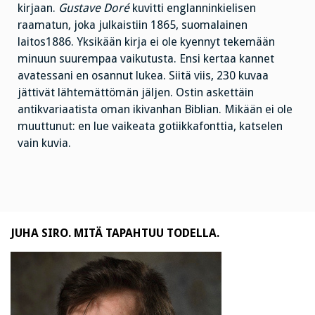
kirjaan.
Gustave Doré
kuvitti englanninkielisen
raamatun, joka julkaistiin 1865, suomalainen
laitos1886. Yksikään kirja ei ole kyennyt tekemään
minuun suurempaa vaikutusta. Ensi kertaa kannet
avatessani en osannut lukea. Siitä viis, 230 kuvaa
jättivät lähtemättömän jäljen. Ostin askettäin
antikvariaatista oman ikivanhan Biblian. Mikään ei ole
muuttunut: en lue vaikeata gotiikkafonttia, katselen
vain kuvia.
JUHA SIRO. MITÄ TAPAHTUU TODELLA.