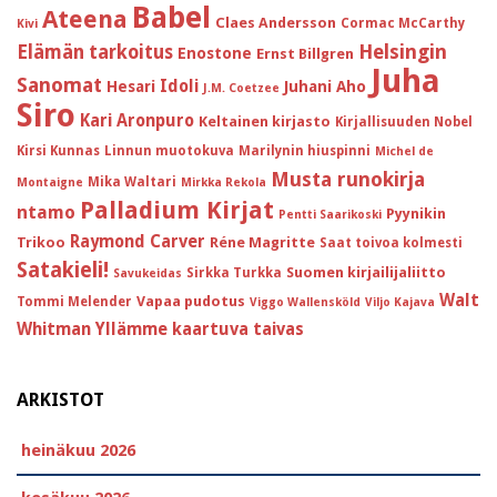
Babel
Ateena
Claes Andersson
Cormac McCarthy
Kivi
Helsingin
Elämän tarkoitus
Enostone
Ernst Billgren
Juha
Sanomat
Idoli
Hesari
Juhani Aho
J.M. Coetzee
Siro
Kari Aronpuro
Keltainen kirjasto
Kirjallisuuden Nobel
Kirsi Kunnas
Linnun muotokuva
Marilynin hiuspinni
Michel de
Musta runokirja
Mika Waltari
Montaigne
Mirkka Rekola
Palladium Kirjat
ntamo
Pyynikin
Pentti Saarikoski
Raymond Carver
Trikoo
Réne Magritte
Saat toivoa kolmesti
Satakieli!
Suomen kirjailijaliitto
Sirkka Turkka
Savukeidas
Walt
Vapaa pudotus
Tommi Melender
Viggo Wallensköld
Viljo Kajava
Whitman
Yllämme kaartuva taivas
ARKISTOT
heinäkuu 2026